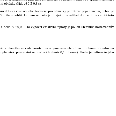
ní obrázku (řádově 0,5-0,8 s).
ro delší časové období. Nicméně pro planetky je obtížné jejich určení, neboť je
růletu poblíž Jupiteru se může její trajektorie radikálně změnit. Je složité toto
o albedo
A
= 0,09. Pro výpočet efektivní teploty je použit Stefanův-Boltzmannův
kost planetky ve vzdálenosti 1 au od pozorovatele a 1 au od Slunce při nulovém
planetek, pro ostatní se používá hodnota 0,15. Fázový úhel
α
je definován jako