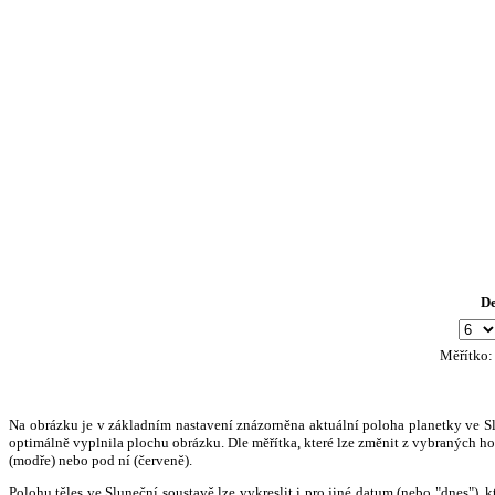
D
Měřítko
Na obrázku je v základním nastavení znázorněna aktuální poloha planetky ve Slun
optimálně vyplnila plochu obrázku. Dle měřítka, které lze změnit z vybraných hod
(modře) nebo pod ní (červeně).
Polohu těles ve Sluneční soustavě lze vykreslit i pro jiné datum (nebo "dnes")