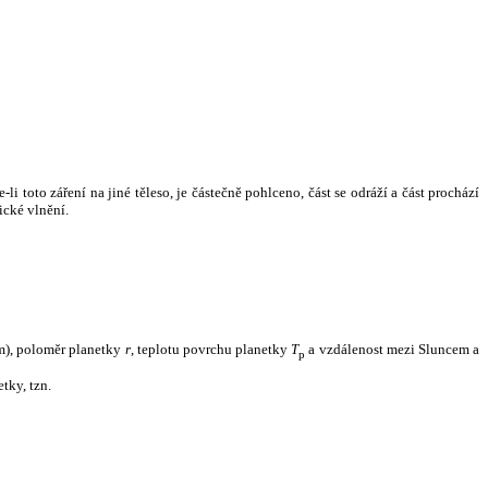
i toto záření na jiné těleso, je částečně pohlceno, část se odráží a část prochází
ické vlnění.
m), poloměr planetky
r
, teplotu povrchu planetky
T
a vzdálenost mezi Sluncem a
p
tky, tzn.