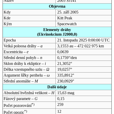
Název
2005 SJ141
Objevena
Kdy
25. září 2005
Kde
Kitt Peak
Kým
Spacewatch
Elementy dráhy
(Ekvinokcium J2000,0)
Epocha
21. listopadu 2025 0:00:00 UTC
Velká poloosa dráhy –
a
3,1553 au – 472 022 975 km
Excentricita –
e
0,0639
Střední denní pohyb –
n
0,1759°/den
Sklon dráhy k ekliptice –
i
21,3052°
Délka vzestupného uzlu –
Ω
19,0257°
Argument šířky perihelu –
ω
335,8912°
Střední anomálie –
M
230,0929°
Další údaje
Absolutní hvězdná velikost –
H
15,63 mag
Fázový parametr –
G
0,15
*)
259
Počet pozorování
*)
12
Počet opozic