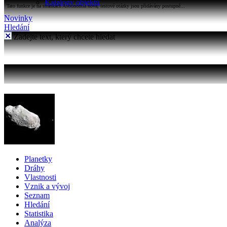
Katalogy objektů
Tato funkce je na stránkách Astronomia nová, testové otázky jsou přidávány postupně...
Novinky
Hledání
Zadejte text, který chcete hledat
Planetky
Dráhy
Vlastnosti
Vznik a vývoj
Seznam
Hledání
Statistika
Analýza