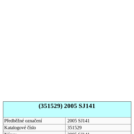
(351529) 2005 SJ141
Předběžné označení
2005 SJ141
Katalogové číslo
351529