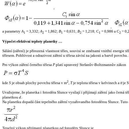
,
,
a parametry
A
= 3,332;
A
= 1,862;
B
= 0,631;
B
= 1,218;
C
= 0,986 a
C
= 0,
1
2
1
2
1
2
Výpočet efektivní teploty planetky …
Sálání (záření) je přirozená vlastnost těles, souvisí se změnami vnitřní energie 
tělesem. Pohltivost a odrazivost záření u tělesa závisí na jakosti a barvě povrch
Pro výkon záření černého tělesa
P
platí upravený Stefanův-Boltzmannův zákon
2
kde
S
je obsah plochy povrchu tělesa v m
,
T
je teplota tělesa v kelvinech a
σ
je S
Uvažujeme, že planetka i fotosféra Slunce vysílají i přijímají záření jako černá 
planetkou
d
.
Na planetku dopadá část tepelného záření vyzařovaného fotosférou Slunce. Tuto 
Tepelný výkon přijímaný planetkou od fotosféry Slunce je