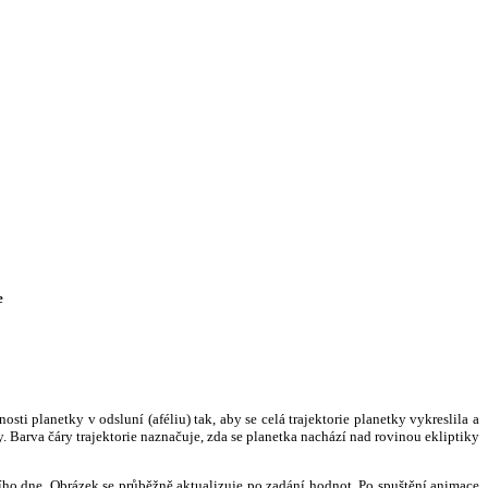
e
i planetky v odsluní (aféliu) tak, aby se celá trajektorie planetky vykreslila a
. Barva čáry trajektorie naznačuje, zda se planetka nachází nad rovinou ekliptiky
ního dne. Obrázek se průběžně aktualizuje po zadání hodnot. Po spuštění animace