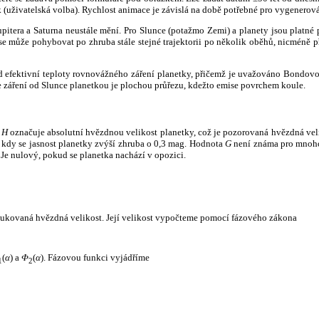
k (uživatelská volba). Rychlost animace je závislá na době potřebné pro vygenerová
itera a Saturna neustále mění. Pro Slunce (potažmo Zemi) a planety jsou platné p
 může pohybovat po zhruba stále stejné trajektorii po několik oběhů, nicméně při p
had efektivní teploty rovnovážného záření planetky, přičemž je uvažováno Bondov
záření od Slunce planetkou je plochou průřezu, kdežto emise povrchem koule.
e
H
označuje absolutní hvězdnou velikost planetky, což je pozorovaná hvězdná veli
i, kdy se jasnost planetky zvýší zhruba o 0,3 mag. Hodnota
G
není známa pro mnoho 
Je nulový, pokud se planetka nachází v opozici.
edukovaná hvězdná velikost. Její velikost vypočteme pomocí fázového zákona
(
α
) a
Φ
(
α
). Fázovou funkci vyjádříme
1
2