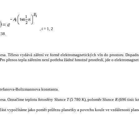
,
i
= 1, 2
238.
tělesa. Těleso vydává záření ve formě elektromagnetických vln do prostoru. Dopadne-l
u. Pro přenos tepla zářením není potřeba žádné hmotné prostředí, jde o elektromagnet
tefanova-Boltzmannova konstanta.
tělesa. Označíme teplotu fotosféry Slunce
T
(5 780 K), poloměr Slunce
R
(696 tisíc k
část vypočítáme jako poměr průřezu planetky a povrchu koule ve vzdálenosti plane