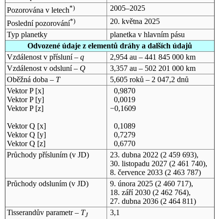
*)
2005–2025
Pozorována v letech
*)
20. května 2025
Poslední pozorování
Typ planetky
planetka v hlavním pásu
Odvozené údaje z elementů dráhy a dalších údajů
Vzdálenost v přísluní –
q
2,954 au – 441 845 000 km
Vzdálenost v odsluní –
Q
3,357 au – 502 201 000 km
Oběžná doba –
T
5,605 roků – 2 047,2 dnů
Vektor P [x]
0,9870
Vektor P [y]
0,0019
Vektor P [z]
−0,1609
Vektor Q [x]
0,1089
Vektor Q [y]
0,7279
Vektor Q [z]
0,6770
Průchody přísluním (v
JD
)
23. dubna 2022
(2 459 693),
30. listopadu 2027
(2 461 740),
8. července 2033
(2 463 787)
Průchody odsluním (v
JD
)
9. února 2025
(2 460 717),
18. září 2030
(2 462 764),
27. dubna 2036
(2 464 811)
Tisserandův parametr –
T
3,1
J