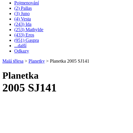
Pojmenování
(2) Pallas
(3) Juno
(4) Vesta
(243) Ida
(253) Mathylde
(433) Eros
(951) Gaspra
...další
Odkazy
Malá tělesa
>
Planetky
>
Planetka 2005 SJ141
Planetka
2005 SJ141