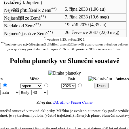
(vztažený k Jupiteru)
**)
5. října 2033
(1,96 au)
Největší přiblížení k Zemi
**)
7. října 2033
(19,6 mag)
Nejjasnější ze Země
**)
19. září 2030
(4,35 au)
Nejdále od Země
**)
26. července 2047
(22,0 mag)
Nejméně jasná ze Země
*)
vztaženo k 25. května 2026;
**)
hodnoty pro největší/nejmenší přiblížení a nejnižší/nejvyšší pozorovanou hvězdnou velikost
jsou spočítány pro období od 6. srpna 2026 do 31. prosince 2050 s intervalem 1 den.
Poloha planetky ve Sluneční soustavě
en
Měsíc
Rok
Animac
.
:
Body
:
Zdroj dat:
IAU Minor Planet Center
eční soustavě v rovině ekliptiky. Měřítko je zvoleno automaticky podle vzdálenost
not, je vykreslena i poloha (včetně trajektorií) některých planet Sluneční soustavy
, které se zadává pomocí formuláře pod obrázkem. Lze zadat datum ±50 let od dneš