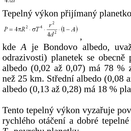
Tepelný výkon přijímaný planetko
,
kde
A
je Bondovo albedo, uvaž
odrazivosti) planetek se obecně
albedo (0,02 až 0,07) má 78 % z
než 25 km. Střední albedo (0,08 
albedo (0,13 až 0,28) má 18 % pla
Tento tepelný výkon vyzařuje po
rychlého otáčení a dobré tepelné