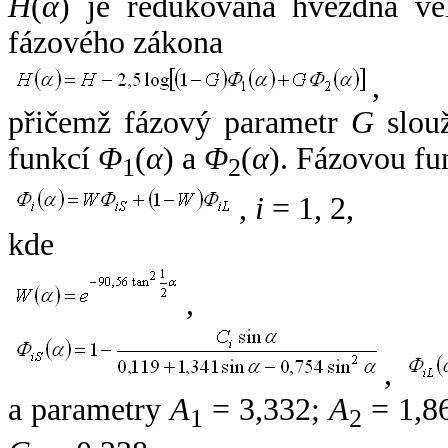
H
(
α
) je redukovaná hvězdná vel
fázového zákona
,
přičemž fázový parametr
G
slouž
funkcí
Φ
(
α
) a
Φ
(
α
). Fázovou fu
1
2
,
i
= 1, 2,
kde
,
,
a parametry
A
= 3,332;
A
= 1,8
1
2