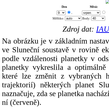
Den
Měsíc
.
Měřítko:
Body
:
Zdroj dat:
IAU
Na obrázku je v základním nastav
ve Sluneční soustavě v rovině ek
podle vzdálenosti planetky v odsl
planetky vykreslila a optimálně
které lze změnit z vybraných h
trajektorií) některých planet Sl
naznačuje, zda se planetka nacház
ní (červeně).