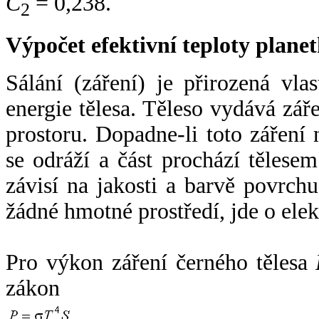
C
= 0,238.
2
Výpočet efektivní teploty plan
Sálání (záření) je přirozená vla
energie tělesa. Těleso vydává zá
prostoru. Dopadne-li toto záření n
se odráží a část prochází tělesem
závisí na jakosti a barvě povrch
žádné hmotné prostředí, jde o ele
Pro výkon záření černého tělesa
zákon