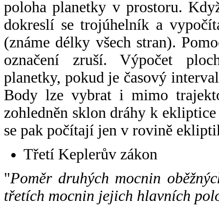
poloha planetky v prostoru. Kdy
dokreslí se trojúhelník a vypoč
(známe délky všech stran). Pomo
označení zruší. Výpočet ploch
planetky, pokud je časový interval
Body lze vybrat i mimo trajekto
zohledněn sklon dráhy k ekliptice
se pak počítají jen v rovině eklipti
Třetí Keplerův zákon
"
Poměr druhých mocnin oběžných
třetích mocnin jejich hlavních pol