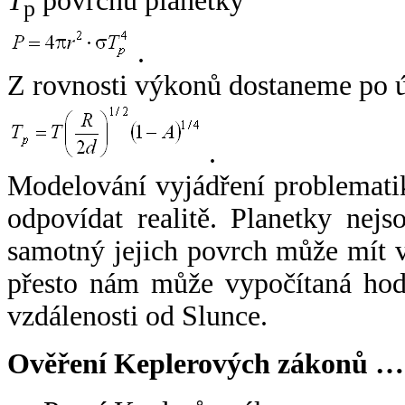
T
povrchu planetky
p
.
Z rovnosti výkonů dostaneme po 
.
Modelování vyjádření problemati
odpovídat realitě. Planetky nejso
samotný jejich povrch může mít v
přesto nám může vypočítaná hodn
vzdálenosti od Slunce.
Ověření Keplerových zákonů …