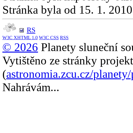
Stránka byla od 15. 1. 201
RS
W3C
XHTML 1.0
W3C
CSS
RSS
© 2026
Planety sluneční so
Vytištěno ze stránky projek
(
astronomia.zcu.cz/planety
Nahrávám...