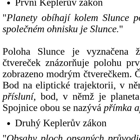
První Keplerův zákon
"
Planety obíhají kolem Slunce p
společném ohnisku je Slunce.
"
Poloha Slunce je vyznačena 
čtvereček znázorňuje polohu pr
zobrazeno modrým čtverečkem. Če
Bod na eliptické trajektorii, v n
přísluní
, bod, v němž je planet
Spojnice obou se nazývá
přímka a
Druhý Keplerův zákon
"
Obsahy ploch opsaných průvodič