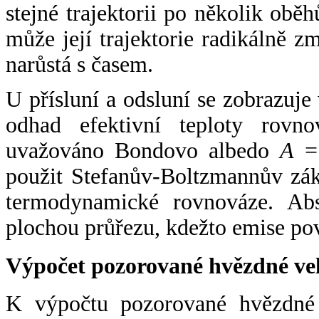
stejné trajektorii po několik oběh
může její trajektorie radikálně zm
narůstá s časem.
U přísluní a odsluní se zobrazuje
odhad efektivní teploty rovno
uvažováno Bondovo albedo
A
= 
použit Stefanův-Boltzmannův zák
termodynamické rovnováze. Abs
plochou průřezu, kdežto emise po
Výpočet pozorované hvězdné ve
K výpočtu pozorované hvězdné v