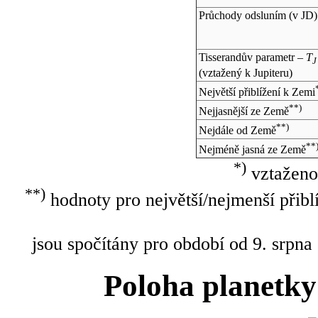
Průchody odsluním (v
JD
)
Tisserandův parametr –
T
J
(vztažený k Jupiteru)
Největší přiblížení k Zemi
**)
Nejjasnější ze Země
**)
Nejdále od Země
**
Nejméně jasná ze Země
*)
vztaženo
**)
hodnoty pro největší/nejmenší přibl
jsou spočítány pro období od 9. srpna
Poloha planetky