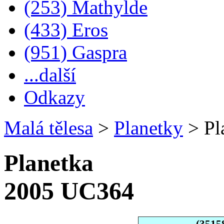
(253) Mathylde
(433) Eros
(951) Gaspra
...další
Odkazy
Malá tělesa
>
Planetky
>
Pl
Planetka
2005 UC364
(3515