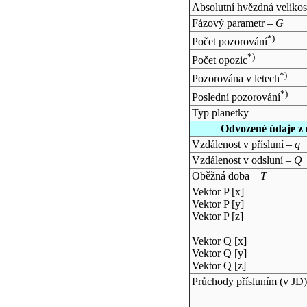
Absolutní hvězdná velikos
Fázový parametr –
G
*)
Počet pozorování
*)
Počet opozic
*)
Pozorována v letech
*)
Poslední pozorování
Typ planetky
Odvozené údaje z 
Vzdálenost v přísluní –
q
Vzdálenost v odsluní –
Q
Oběžná doba –
T
Vektor P [x]
Vektor P [y]
Vektor P [z]
Vektor Q [x]
Vektor Q [y]
Vektor Q [z]
Průchody přísluním (v
JD
)