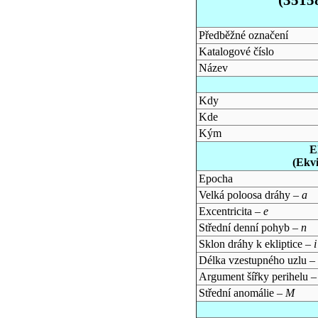
Předběžné označení
Katalogové číslo
Název
Kdy
Kde
Kým
E
(Ekv
Epocha
Velká poloosa dráhy –
a
Excentricita –
e
Střední denní pohyb –
n
Sklon dráhy k ekliptice –
i
Délka vzestupného uzlu –
Argument šířky perihelu 
Střední anomálie –
M