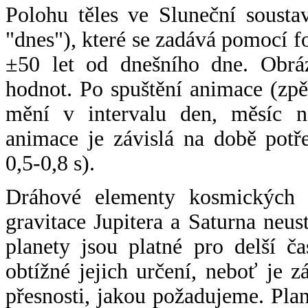
Polohu těles ve Sluneční sousta
"dnes"), které se zadává pomocí 
±50 let od dnešního dne. Obráz
hodnot. Po spuštění animace (zpě
mění v intervalu den, měsíc ne
animace je závislá na době potř
0,5-0,8 s).
Dráhové elementy kosmických t
gravitace Jupitera a Saturna neu
planety jsou platné pro delší č
obtížné jejich určení, neboť je 
přesnosti, jakou požadujeme. Pla