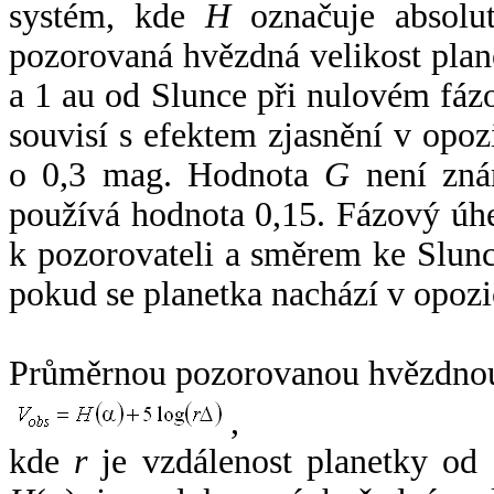
systém, kde
H
označuje absolut
pozorovaná hvězdná velikost plan
a 1 au od Slunce při nulovém fá
souvisí s efektem zjasnění v opoz
o 0,3 mag. Hodnota
G
není zná
používá hodnota 0,15. Fázový úh
k pozorovateli a směrem ke Slunc
pokud se planetka nachází v opozi
Průměrnou pozorovanou hvězdnou 
,
kde
r
je vzdálenost planetky od