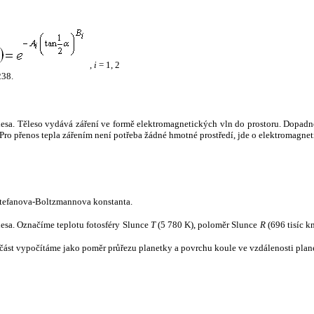
,
i
= 1, 2
238.
tělesa. Těleso vydává záření ve formě elektromagnetických vln do prostoru. Dopadne-l
u. Pro přenos tepla zářením není potřeba žádné hmotné prostředí, jde o elektromagnet
tefanova-Boltzmannova konstanta.
tělesa. Označíme teplotu fotosféry Slunce
T
(5 780 K), poloměr Slunce
R
(696 tisíc k
část vypočítáme jako poměr průřezu planetky a povrchu koule ve vzdálenosti plane