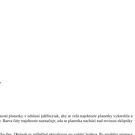
e
i planetky v odsluní (aféliu) tak, aby se celá trajektorie planetky vykreslila a
. Barva čáry trajektorie naznačuje, zda se planetka nachází nad rovinou ekliptiky
ního dne. Obrázek se průběžně aktualizuje po zadání hodnot. Po spuštění animace