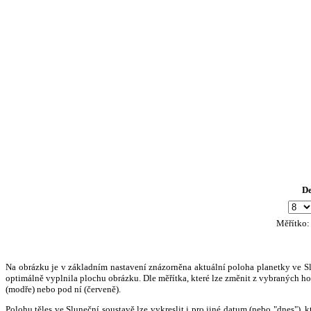
D
Měřítko
Na obrázku je v základním nastavení znázorněna aktuální poloha planetky ve Slun
optimálně vyplnila plochu obrázku. Dle měřítka, které lze změnit z vybraných hod
(modře) nebo pod ní (červeně).
Polohu těles ve Sluneční soustavě lze vykreslit i pro jiné datum (nebo "dnes")