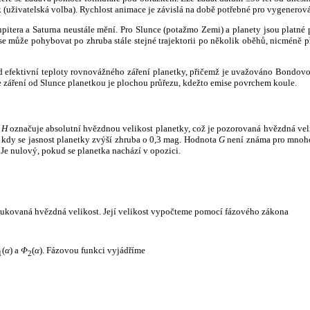
k (uživatelská volba). Rychlost animace je závislá na době potřebné pro vygenerová
itera a Saturna neustále mění. Pro Slunce (potažmo Zemi) a planety jsou platné p
 může pohybovat po zhruba stále stejné trajektorii po několik oběhů, nicméně při p
had efektivní teploty rovnovážného záření planetky, přičemž je uvažováno Bondov
záření od Slunce planetkou je plochou průřezu, kdežto emise povrchem koule.
e
H
označuje absolutní hvězdnou velikost planetky, což je pozorovaná hvězdná veli
i, kdy se jasnost planetky zvýší zhruba o 0,3 mag. Hodnota
G
není známa pro mnoho 
Je nulový, pokud se planetka nachází v opozici.
edukovaná hvězdná velikost. Její velikost vypočteme pomocí fázového zákona
(
α
) a
Φ
(
α
). Fázovou funkci vyjádříme
1
2