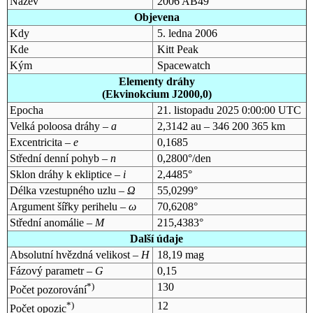
Název
2006 AB49
Objevena
Kdy
5. ledna 2006
Kde
Kitt Peak
Kým
Spacewatch
Elementy dráhy
(Ekvinokcium J2000,0)
Epocha
21. listopadu 2025 0:00:00 UTC
Velká poloosa dráhy –
a
2,3142 au – 346 200 365 km
Excentricita –
e
0,1685
Střední denní pohyb –
n
0,2800°/den
Sklon dráhy k ekliptice –
i
2,4485°
Délka vzestupného uzlu –
Ω
55,0299°
Argument šířky perihelu –
ω
70,6208°
Střední anomálie –
M
215,4383°
Další údaje
Absolutní hvězdná velikost –
H
18,19 mag
Fázový parametr –
G
0,15
*)
130
Počet pozorování
*)
12
Počet opozic