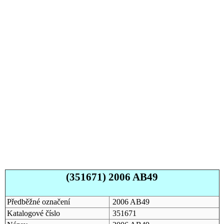
(351671) 2006 AB49
Předběžné označení
2006 AB49
Katalogové číslo
351671