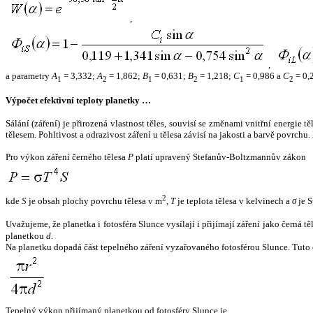
,
,
a parametry
A
= 3,332;
A
= 1,862;
B
= 0,631;
B
= 1,218;
C
= 0,986 a
C
= 0,
1
2
1
2
1
2
Výpočet efektivní teploty planetky …
Sálání (záření) je přirozená vlastnost těles, souvisí se změnami vnitřní energie 
tělesem. Pohltivost a odrazivost záření u tělesa závisí na jakosti a barvě povrch
Pro výkon záření černého tělesa
P
platí upravený Stefanův-Boltzmannův zákon
2
kde
S
je obsah plochy povrchu tělesa v m
,
T
je teplota tělesa v kelvinech a
σ
je S
Uvažujeme, že planetka i fotosféra Slunce vysílají i přijímají záření jako černá 
planetkou
d
.
Na planetku dopadá část tepelného záření vyzařovaného fotosférou Slunce. Tuto 
Tepelný výkon přijímaný planetkou od fotosféry Slunce je