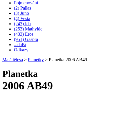
Pojmenování
(2) Pallas
(3) Juno
(4) Vesta
(243) Ida
(253) Mathylde
(433) Eros
(951) Gaspra
...další
Odkazy
Malá tělesa
>
Planetky
>
Planetka 2006 AB49
Planetka
2006 AB49