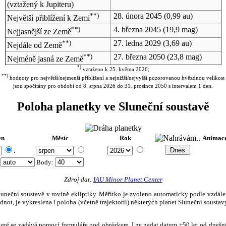
(vztažený k Jupiteru)
**)
28. února 2045
(0,99 au)
Největší přiblížení k Zemi
**)
4. března 2045
(19,9 mag)
Nejjasnější ze Země
**)
27. ledna 2029
(3,69 au)
Nejdále od Země
**)
27. března 2050
(23,8 mag)
Nejméně jasná ze Země
*)
vztaženo k 25. května 2026;
**)
hodnoty pro největší/nejmenší přiblížení a nejnižší/nejvyšší pozorovanou hvězdnou velikost
jsou spočítány pro období od 8. srpna 2026 do 31. prosince 2050 s intervalem 1 den.
Poloha planetky ve Sluneční soustavě
en
Měsíc
Rok
Animac
.
:
Body
:
Zdroj dat:
IAU Minor Planet Center
eční soustavě v rovině ekliptiky. Měřítko je zvoleno automaticky podle vzdálenost
not, je vykreslena i poloha (včetně trajektorií) některých planet Sluneční soustavy
, které se zadává pomocí formuláře pod obrázkem. Lze zadat datum ±50 let od dneš