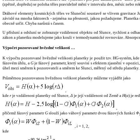
(zpětně, dopředu) se poloha těles pravidelně mění v intervalu den, měsíc nebo ro
Dráhové elementy kosmických těles ve Sluneční soustavě se vlivem gravitace Jup
závislé na mnoha faktorech - zejména na přesnosti, jakou požadujeme. Planetka se
obecně určit. Chyba narůstá s časem.
U přísluní a odsluní se zobrazuje vzdálenost objektu od Slunce, rychlost a od
zákon a planetku modelujeme jako kouli v termodynamické rovnováze. Absorpce 
Výpočet pozorované hvězdné velikosti …
K výpočtu pozorované hvězdné velikosti planetky je použit tzv. HG-systém, kd
fázovém úhlu, a
G
je fázový parametr, který souvisí s efektem zjasnění v opozic
úhel mezi směrem k pozorovateli a směrem ke Slunci, měřený od středu planetky. 
Průměrnou pozorovanou hvězdnou velikost planetky můžeme vyjádřit jako
,
kde
r
je vzdálenost planetky od Slunce,
Δ
je její vzdálenost od Země a
H
(
α
) je r
,
přičemž fázový parametr
G
slouží jako váhový parametr dvou fázových funkcí
Φ
,
i
= 1, 2,
kde