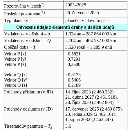
*)
2003–2025
Pozorována v letech
*)
26. července 2025
Poslední pozorování
Typ planetky
planetka v hlavním pásu
Odvozené údaje z elementů dráhy a dalších údajů
Vzdálenost v přísluní –
q
1,924 au – 287 864 000 km
Vzdálenost v odsluní –
Q
2,704 au – 404 537 000 km
Oběžná doba –
T
3,520 roků – 1 285,9 dnů
Vektor P [x]
−0,5821
Vektor P [y]
0,7291
Vektor P [z]
0,3600
Vektor Q [x]
−0,8123
Vektor Q [y]
−0,5406
Vektor Q [z]
−0,2189
Průchody přísluním (v
JD
)
14. října 2023
(2 460 232),
21. dubna 2027
(2 461 518),
28. října 2030
(2 462 804)
Průchody odsluním (v
JD
)
17. července 2025
(2 460 875),
23. ledna 2029
(2 462 161),
1. srpna 2032
(2 463 447)
Tisserandův parametr –
T
3,6
J