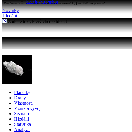
Katalogy objektů
Tato funkce je na stránkách Astronomia nová, testové otázky jsou přidávány postupně...
Novinky
Hledání
Zadejte text, který chcete hledat
Planetky
Dráhy
Vlastnosti
Vznik a vývoj
Seznam
Hledání
Statistika
Analýza