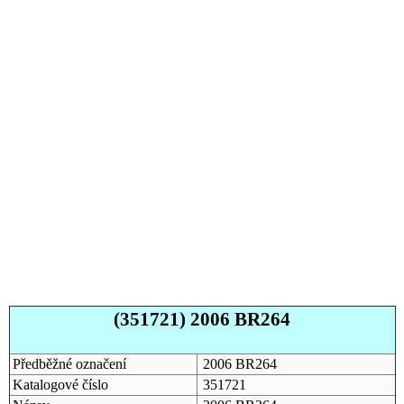
(351721) 2006 BR264
Předběžné označení
2006 BR264
Katalogové číslo
351721