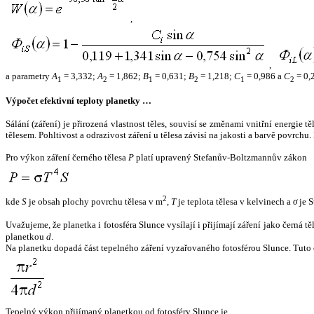
,
,
a parametry
A
= 3,332;
A
= 1,862;
B
= 0,631;
B
= 1,218;
C
= 0,986 a
C
= 0,
1
2
1
2
1
2
Výpočet efektivní teploty planetky …
Sálání (záření) je přirozená vlastnost těles, souvisí se změnami vnitřní energie 
tělesem. Pohltivost a odrazivost záření u tělesa závisí na jakosti a barvě povrch
Pro výkon záření černého tělesa
P
platí upravený Stefanův-Boltzmannův zákon
2
kde
S
je obsah plochy povrchu tělesa v m
,
T
je teplota tělesa v kelvinech a
σ
je S
Uvažujeme, že planetka i fotosféra Slunce vysílají i přijímají záření jako černá 
planetkou
d
.
Na planetku dopadá část tepelného záření vyzařovaného fotosférou Slunce. Tuto 
Tepelný výkon přijímaný planetkou od fotosféry Slunce je