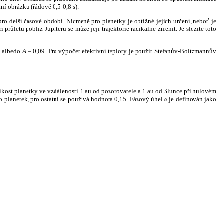
ní obrázku (řádově 0,5-0,8 s).
ro delší časové období. Nicméně pro planetky je obtížné jejich určení, neboť je
růletu poblíž Jupiteru se může její trajektorie radikálně změnit. Je složité toto
o albedo
A
= 0,09. Pro výpočet efektivní teploty je použit Stefanův-Boltzmannův
kost planetky ve vzdálenosti 1 au od pozorovatele a 1 au od Slunce při nulovém
planetek, pro ostatní se používá hodnota 0,15. Fázový úhel
α
je definován jako