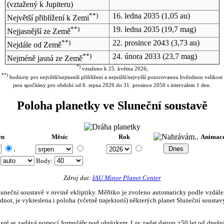
(vztažený k Jupiteru)
**)
16. ledna 2035
(1,05 au)
Největší přiblížení k Zemi
**)
19. ledna 2035
(19,7 mag)
Nejjasnější ze Země
**)
22. prosince 2043
(3,73 au)
Nejdále od Země
**)
24. února 2033
(23,7 mag)
Nejméně jasná ze Země
*)
vztaženo k 25. května 2026;
**)
hodnoty pro největší/nejmenší přiblížení a nejnižší/nejvyšší pozorovanou hvězdnou velikost
jsou spočítány pro období od 6. srpna 2026 do 31. prosince 2050 s intervalem 1 den.
Poloha planetky ve Sluneční soustavě
en
Měsíc
Rok
Animac
.
:
Body
:
Zdroj dat:
IAU Minor Planet Center
eční soustavě v rovině ekliptiky. Měřítko je zvoleno automaticky podle vzdálenost
not, je vykreslena i poloha (včetně trajektorií) některých planet Sluneční soustavy
, které se zadává pomocí formuláře pod obrázkem. Lze zadat datum ±50 let od dneš