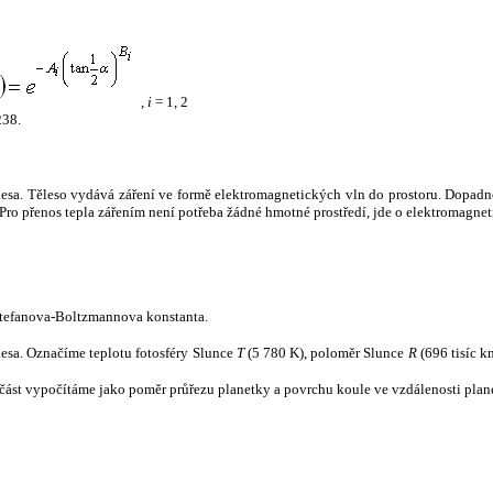
,
i
= 1, 2
238.
tělesa. Těleso vydává záření ve formě elektromagnetických vln do prostoru. Dopadne-l
u. Pro přenos tepla zářením není potřeba žádné hmotné prostředí, jde o elektromagnet
tefanova-Boltzmannova konstanta.
tělesa. Označíme teplotu fotosféry Slunce
T
(5 780 K), poloměr Slunce
R
(696 tisíc k
část vypočítáme jako poměr průřezu planetky a povrchu koule ve vzdálenosti plane