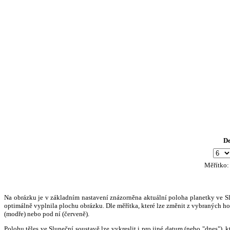
D
Měřítko
Na obrázku je v základním nastavení znázorněna aktuální poloha planetky ve Slun
optimálně vyplnila plochu obrázku. Dle měřítka, které lze změnit z vybraných hod
(modře) nebo pod ní (červeně).
Polohu těles ve Sluneční soustavě lze vykreslit i pro jiné datum (nebo "dnes")