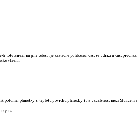
i toto záření na jiné těleso, je částečně pohlceno, část se odráží a část prochází
ické vlnění.
m), poloměr planetky
r
, teplotu povrchu planetky
T
a vzdálenost mezi Sluncem a
p
tky, tzn.