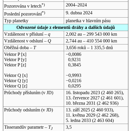
*)
2004–2024
Pozorována v letech
*)
9. dubna 2024
Poslední pozorování
Typ planetky
planetka v hlavním pásu
Odvozené údaje z elementů dráhy a dalších údajů
Vzdálenost v přísluní –
q
2,002 au – 299 543 000 km
Vzdálenost v odsluní –
Q
2,744 au – 410 554 000 km
Oběžná doba –
T
3,656 roků – 1 335,5 dnů
Vektor P [x]
−0,0086
Vektor P [y]
0,9231
Vektor P [z]
0,3845
Vektor Q [x]
−0,9993
Vektor Q [y]
−0,0216
Vektor Q [z]
0,0295
Průchody přísluním (v
JD
)
16. listopadu 2023
(2 460 265),
13. července 2027
(2 461 601),
10. března 2031
(2 462 936)
Průchody odsluním (v
JD
)
13. září 2025
(2 460 933),
11. května 2029
(2 462 268),
5. ledna 2033
(2 463 604)
Tisserandův parametr –
T
3,5
J