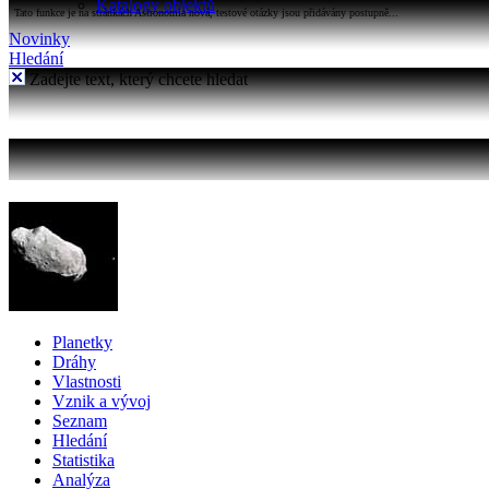
Katalogy objektů
Tato funkce je na stránkách Astronomia nová, testové otázky jsou přidávány postupně...
Novinky
Hledání
Zadejte text, který chcete hledat
Planetky
Dráhy
Vlastnosti
Vznik a vývoj
Seznam
Hledání
Statistika
Analýza