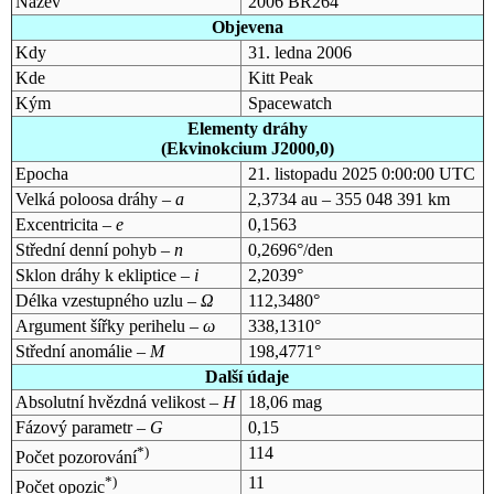
Název
2006 BR264
Objevena
Kdy
31. ledna 2006
Kde
Kitt Peak
Kým
Spacewatch
Elementy dráhy
(Ekvinokcium J2000,0)
Epocha
21. listopadu 2025 0:00:00 UTC
Velká poloosa dráhy –
a
2,3734 au – 355 048 391 km
Excentricita –
e
0,1563
Střední denní pohyb –
n
0,2696°/den
Sklon dráhy k ekliptice –
i
2,2039°
Délka vzestupného uzlu –
Ω
112,3480°
Argument šířky perihelu –
ω
338,1310°
Střední anomálie –
M
198,4771°
Další údaje
Absolutní hvězdná velikost –
H
18,06 mag
Fázový parametr –
G
0,15
*)
114
Počet pozorování
*)
11
Počet opozic