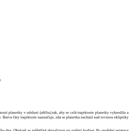
e
i planetky v odsluní (aféliu) tak, aby se celá trajektorie planetky vykreslila a
. Barva čáry trajektorie naznačuje, zda se planetka nachází nad rovinou ekliptiky
ního dne. Obrázek se průběžně aktualizuje po zadání hodnot. Po spuštění animace