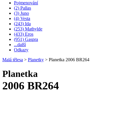
Pojmenování
(2) Pallas
(3) Juno
(4) Vesta
(243) Ida
(253) Mathylde
(433) Eros
(951) Gaspra
...další
Odkazy
Malá tělesa
>
Planetky
>
Planetka 2006 BR264
Planetka
2006 BR264