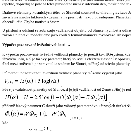
(zpětně, dopředu) se poloha těles pravidelně mění v intervalu den, měsíc nebo ro
Dráhové elementy kosmických těles ve Sluneční soustavě se vlivem gravitace Jup
závislé na mnoha faktorech - zejména na přesnosti, jakou požadujeme. Planetka se
obecně určit. Chyba narůstá s časem.
U přísluní a odsluní se zobrazuje vzdálenost objektu od Slunce, rychlost a od
zákon a planetku modelujeme jako kouli v termodynamické rovnováze. Absorpce 
Výpočet pozorované hvězdné velikosti …
K výpočtu pozorované hvězdné velikosti planetky je použit tzv. HG-systém, kd
fázovém úhlu, a
G
je fázový parametr, který souvisí s efektem zjasnění v opozic
úhel mezi směrem k pozorovateli a směrem ke Slunci, měřený od středu planetky. 
Průměrnou pozorovanou hvězdnou velikost planetky můžeme vyjádřit jako
,
kde
r
je vzdálenost planetky od Slunce,
Δ
je její vzdálenost od Země a
H
(
α
) je r
,
přičemž fázový parametr
G
slouží jako váhový parametr dvou fázových funkcí
Φ
,
i
= 1, 2,
kde