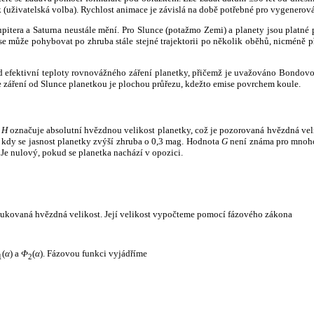
k (uživatelská volba). Rychlost animace je závislá na době potřebné pro vygenerová
itera a Saturna neustále mění. Pro Slunce (potažmo Zemi) a planety jsou platné p
 může pohybovat po zhruba stále stejné trajektorii po několik oběhů, nicméně při p
had efektivní teploty rovnovážného záření planetky, přičemž je uvažováno Bondov
záření od Slunce planetkou je plochou průřezu, kdežto emise povrchem koule.
e
H
označuje absolutní hvězdnou velikost planetky, což je pozorovaná hvězdná veli
i, kdy se jasnost planetky zvýší zhruba o 0,3 mag. Hodnota
G
není známa pro mnoho 
Je nulový, pokud se planetka nachází v opozici.
edukovaná hvězdná velikost. Její velikost vypočteme pomocí fázového zákona
(
α
) a
Φ
(
α
). Fázovou funkci vyjádříme
1
2