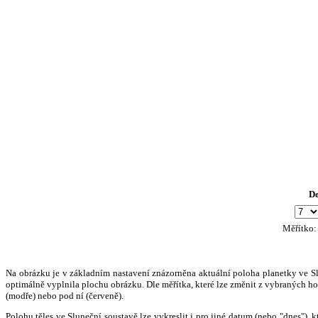
D
Měřítko
Na obrázku je v základním nastavení znázorněna aktuální poloha planetky ve Slun
optimálně vyplnila plochu obrázku. Dle měřítka, které lze změnit z vybraných hod
(modře) nebo pod ní (červeně).
Polohu těles ve Sluneční soustavě lze vykreslit i pro jiné datum (nebo "dnes")