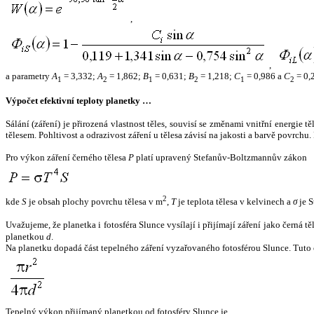
,
,
a parametry
A
= 3,332;
A
= 1,862;
B
= 0,631;
B
= 1,218;
C
= 0,986 a
C
= 0,
1
2
1
2
1
2
Výpočet efektivní teploty planetky …
Sálání (záření) je přirozená vlastnost těles, souvisí se změnami vnitřní energie 
tělesem. Pohltivost a odrazivost záření u tělesa závisí na jakosti a barvě povrch
Pro výkon záření černého tělesa
P
platí upravený Stefanův-Boltzmannův zákon
2
kde
S
je obsah plochy povrchu tělesa v m
,
T
je teplota tělesa v kelvinech a
σ
je S
Uvažujeme, že planetka i fotosféra Slunce vysílají i přijímají záření jako černá 
planetkou
d
.
Na planetku dopadá část tepelného záření vyzařovaného fotosférou Slunce. Tuto 
Tepelný výkon přijímaný planetkou od fotosféry Slunce je