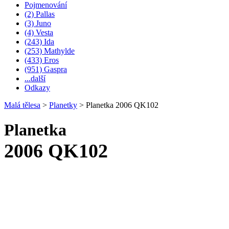
Pojmenování
(2) Pallas
(3) Juno
(4) Vesta
(243) Ida
(253) Mathylde
(433) Eros
(951) Gaspra
...další
Odkazy
Malá tělesa
>
Planetky
>
Planetka 2006 QK102
Planetka
2006 QK102