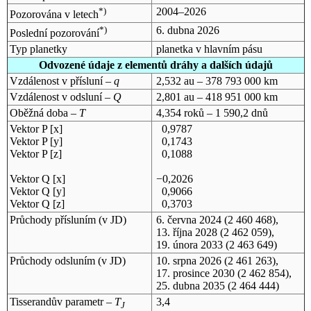
*)
2004–2026
Pozorována v letech
*)
6. dubna 2026
Poslední pozorování
Typ planetky
planetka v hlavním pásu
Odvozené údaje z elementů dráhy a dalších údajů
Vzdálenost v přísluní –
q
2,532 au – 378 793 000 km
Vzdálenost v odsluní –
Q
2,801 au – 418 951 000 km
Oběžná doba –
T
4,354 roků – 1 590,2 dnů
Vektor P [x]
0,9787
Vektor P [y]
0,1743
Vektor P [z]
0,1088
Vektor Q [x]
−0,2026
Vektor Q [y]
0,9066
Vektor Q [z]
0,3703
Průchody přísluním (v
JD
)
6. června 2024
(2 460 468),
13. října 2028
(2 462 059),
19. února 2033
(2 463 649)
Průchody odsluním (v
JD
)
10. srpna 2026
(2 461 263),
17. prosince 2030
(2 462 854),
25. dubna 2035
(2 464 444)
Tisserandův parametr –
T
3,4
J