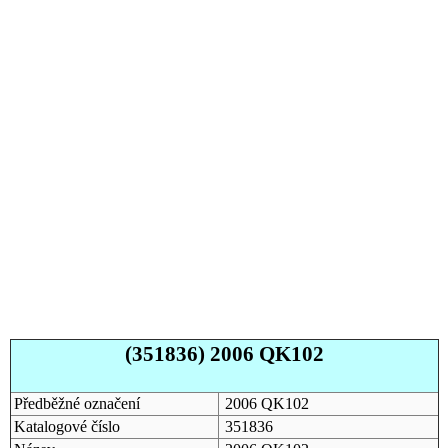
(351836) 2006 QK102
Předběžné označení
2006 QK102
Katalogové číslo
351836