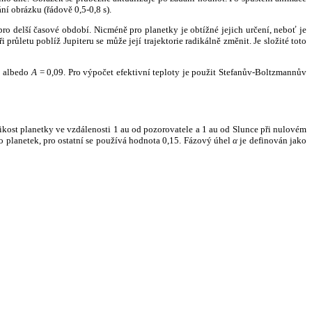
ní obrázku (řádově 0,5-0,8 s).
ro delší časové období. Nicméně pro planetky je obtížné jejich určení, neboť je
růletu poblíž Jupiteru se může její trajektorie radikálně změnit. Je složité toto
o albedo
A
= 0,09. Pro výpočet efektivní teploty je použit Stefanův-Boltzmannův
kost planetky ve vzdálenosti 1 au od pozorovatele a 1 au od Slunce při nulovém
planetek, pro ostatní se používá hodnota 0,15. Fázový úhel
α
je definován jako