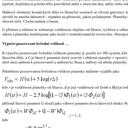
(zpětně, dopředu) se poloha těles pravidelně mění v intervalu den, měsíc nebo ro
Dráhové elementy kosmických těles ve Sluneční soustavě se vlivem gravitace Jup
závislé na mnoha faktorech - zejména na přesnosti, jakou požadujeme. Planetka se
obecně určit. Chyba narůstá s časem.
U přísluní a odsluní se zobrazuje vzdálenost objektu od Slunce, rychlost a od
zákon a planetku modelujeme jako kouli v termodynamické rovnováze. Absorpce 
Výpočet pozorované hvězdné velikosti …
K výpočtu pozorované hvězdné velikosti planetky je použit tzv. HG-systém, kd
fázovém úhlu, a
G
je fázový parametr, který souvisí s efektem zjasnění v opozic
úhel mezi směrem k pozorovateli a směrem ke Slunci, měřený od středu planetky. 
Průměrnou pozorovanou hvězdnou velikost planetky můžeme vyjádřit jako
,
kde
r
je vzdálenost planetky od Slunce,
Δ
je její vzdálenost od Země a
H
(
α
) je r
,
přičemž fázový parametr
G
slouží jako váhový parametr dvou fázových funkcí
Φ
,
i
= 1, 2,
kde