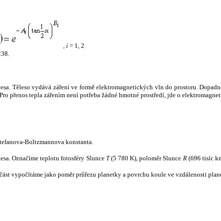
,
i
= 1, 2
238.
tělesa. Těleso vydává záření ve formě elektromagnetických vln do prostoru. Dopadne-l
u. Pro přenos tepla zářením není potřeba žádné hmotné prostředí, jde o elektromagnet
tefanova-Boltzmannova konstanta.
tělesa. Označíme teplotu fotosféry Slunce
T
(5 780 K), poloměr Slunce
R
(696 tisíc k
část vypočítáme jako poměr průřezu planetky a povrchu koule ve vzdálenosti plane