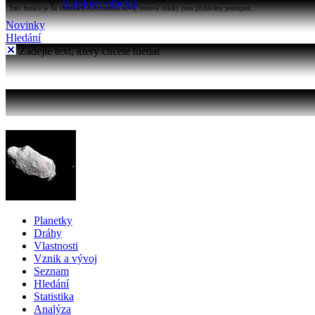
Katalogy objektů
Tato funkce je na stránkách Astronomia nová, testové otázky jsou přidávány postupně...
Novinky
Hledání
Zadejte text, který chcete hledat
Planetky
Dráhy
Vlastnosti
Vznik a vývoj
Seznam
Hledání
Statistika
Analýza