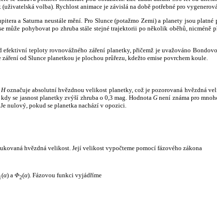
k (uživatelská volba). Rychlost animace je závislá na době potřebné pro vygenerová
itera a Saturna neustále mění. Pro Slunce (potažmo Zemi) a planety jsou platné p
 může pohybovat po zhruba stále stejné trajektorii po několik oběhů, nicméně při p
had efektivní teploty rovnovážného záření planetky, přičemž je uvažováno Bondov
záření od Slunce planetkou je plochou průřezu, kdežto emise povrchem koule.
e
H
označuje absolutní hvězdnou velikost planetky, což je pozorovaná hvězdná veli
i, kdy se jasnost planetky zvýší zhruba o 0,3 mag. Hodnota
G
není známa pro mnoho 
Je nulový, pokud se planetka nachází v opozici.
edukovaná hvězdná velikost. Její velikost vypočteme pomocí fázového zákona
(
α
) a
Φ
(
α
). Fázovou funkci vyjádříme
1
2