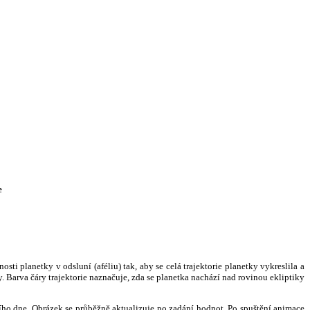
e
i planetky v odsluní (aféliu) tak, aby se celá trajektorie planetky vykreslila a
. Barva čáry trajektorie naznačuje, zda se planetka nachází nad rovinou ekliptiky
ního dne. Obrázek se průběžně aktualizuje po zadání hodnot. Po spuštění animace