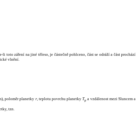
i toto záření na jiné těleso, je částečně pohlceno, část se odráží a část prochází
ické vlnění.
m), poloměr planetky
r
, teplotu povrchu planetky
T
a vzdálenost mezi Sluncem a
p
tky, tzn.