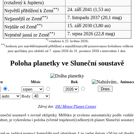
(vztažený k Jupiteru)
**)
24. září 2041
(1,53 au)
Největší přiblížení k Zemi
**)
7. listopadu 2037
(20,1 mag)
Nejjasnější ze Země
**)
15. září 2030
(3,80 au)
Nejdále od Země
**)
7. srpna 2026
(22,8 mag)
Nejméně jasná ze Země
*)
vztaženo k 25. května 2026;
**)
hodnoty pro největší/nejmenší přiblížení a nejnižší/nejvyšší pozorovanou hvězdnou velikost
jsou spočítány pro období od 7. srpna 2026 do 31. prosince 2050 s intervalem 1 den.
Poloha planetky ve Sluneční soustavě
en
Měsíc
Rok
Animac
.
:
Body
:
Zdroj dat:
IAU Minor Planet Center
eční soustavě v rovině ekliptiky. Měřítko je zvoleno automaticky podle vzdálenost
not, je vykreslena i poloha (včetně trajektorií) některých planet Sluneční soustavy
, které se zadává pomocí formuláře pod obrázkem. Lze zadat datum ±50 let od dneš