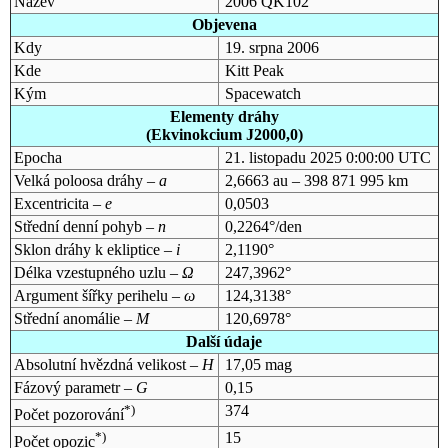
Název
2006 QK102
Objevena
Kdy
19. srpna 2006
Kde
Kitt Peak
Kým
Spacewatch
Elementy dráhy
(Ekvinokcium J2000,0)
Epocha
21. listopadu 2025 0:00:00 UTC
Velká poloosa dráhy –
a
2,6663 au – 398 871 995 km
Excentricita –
e
0,0503
Střední denní pohyb –
n
0,2264°/den
Sklon dráhy k ekliptice –
i
2,1190°
Délka vzestupného uzlu –
Ω
247,3962°
Argument šířky perihelu –
ω
124,3138°
Střední anomálie –
M
120,6978°
Další údaje
Absolutní hvězdná velikost –
H
17,05 mag
Fázový parametr –
G
0,15
*)
374
Počet pozorování
*)
15
Počet opozic