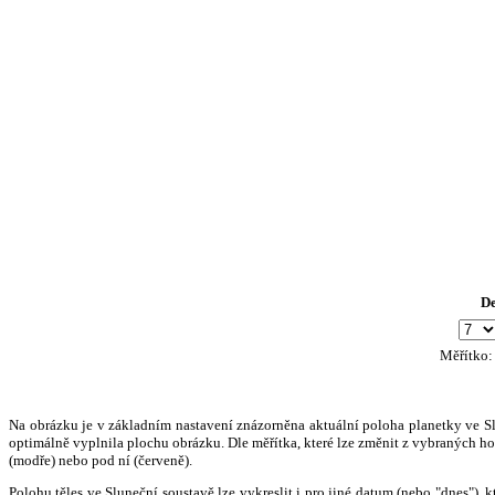
D
Měřítko
Na obrázku je v základním nastavení znázorněna aktuální poloha planetky ve Slun
optimálně vyplnila plochu obrázku. Dle měřítka, které lze změnit z vybraných hod
(modře) nebo pod ní (červeně).
Polohu těles ve Sluneční soustavě lze vykreslit i pro jiné datum (nebo "dnes")