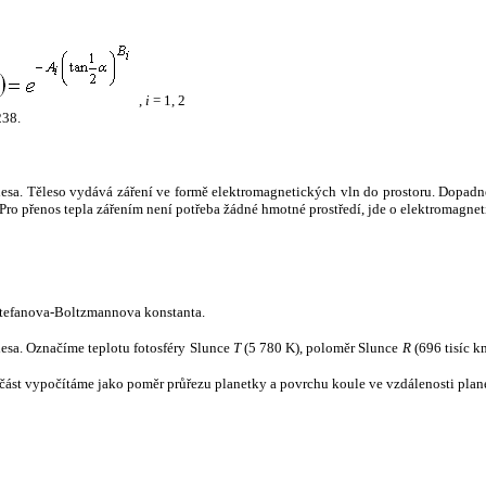
,
i
= 1, 2
238.
tělesa. Těleso vydává záření ve formě elektromagnetických vln do prostoru. Dopadne-l
u. Pro přenos tepla zářením není potřeba žádné hmotné prostředí, jde o elektromagnet
tefanova-Boltzmannova konstanta.
tělesa. Označíme teplotu fotosféry Slunce
T
(5 780 K), poloměr Slunce
R
(696 tisíc k
část vypočítáme jako poměr průřezu planetky a povrchu koule ve vzdálenosti plane