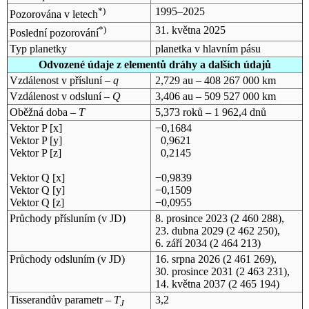
*)
1995–2025
Pozorována v letech
*)
31. května 2025
Poslední pozorování
Typ planetky
planetka v hlavním pásu
Odvozené údaje z elementů dráhy a dalších údajů
Vzdálenost v přísluní –
q
2,729 au – 408 267 000 km
Vzdálenost v odsluní –
Q
3,406 au – 509 527 000 km
Oběžná doba –
T
5,373 roků – 1 962,4 dnů
Vektor P [x]
−0,1684
Vektor P [y]
0,9621
Vektor P [z]
0,2145
Vektor Q [x]
−0,9839
Vektor Q [y]
−0,1509
Vektor Q [z]
−0,0955
Průchody přísluním (v
JD
)
8. prosince 2023
(2 460 288),
23. dubna 2029
(2 462 250),
6. září 2034
(2 464 213)
Průchody odsluním (v
JD
)
16. srpna 2026
(2 461 269),
30. prosince 2031
(2 463 231),
14. května 2037
(2 465 194)
Tisserandův parametr –
T
3,2
J