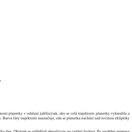
e
i planetky v odsluní (aféliu) tak, aby se celá trajektorie planetky vykreslila a
. Barva čáry trajektorie naznačuje, zda se planetka nachází nad rovinou ekliptiky
ního dne. Obrázek se průběžně aktualizuje po zadání hodnot. Po spuštění animace