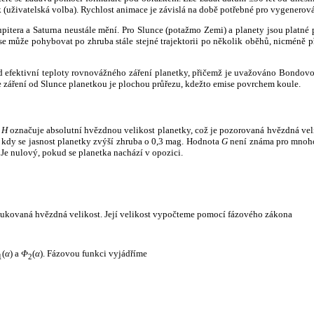
k (uživatelská volba). Rychlost animace je závislá na době potřebné pro vygenerová
itera a Saturna neustále mění. Pro Slunce (potažmo Zemi) a planety jsou platné p
 může pohybovat po zhruba stále stejné trajektorii po několik oběhů, nicméně při p
had efektivní teploty rovnovážného záření planetky, přičemž je uvažováno Bondov
záření od Slunce planetkou je plochou průřezu, kdežto emise povrchem koule.
e
H
označuje absolutní hvězdnou velikost planetky, což je pozorovaná hvězdná veli
i, kdy se jasnost planetky zvýší zhruba o 0,3 mag. Hodnota
G
není známa pro mnoho 
Je nulový, pokud se planetka nachází v opozici.
edukovaná hvězdná velikost. Její velikost vypočteme pomocí fázového zákona
(
α
) a
Φ
(
α
). Fázovou funkci vyjádříme
1
2