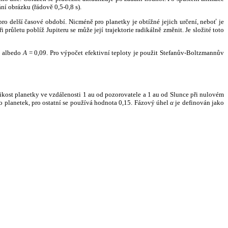
ní obrázku (řádově 0,5-0,8 s).
ro delší časové období. Nicméně pro planetky je obtížné jejich určení, neboť je
růletu poblíž Jupiteru se může její trajektorie radikálně změnit. Je složité toto
o albedo
A
= 0,09. Pro výpočet efektivní teploty je použit Stefanův-Boltzmannův
kost planetky ve vzdálenosti 1 au od pozorovatele a 1 au od Slunce při nulovém
planetek, pro ostatní se používá hodnota 0,15. Fázový úhel
α
je definován jako