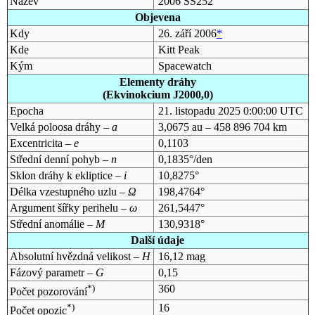
Název
2006 SS252
Objevena
Kdy
26. září 2006
*
Kde
Kitt Peak
Kým
Spacewatch
Elementy dráhy
(Ekvinokcium J2000,0)
Epocha
21. listopadu 2025 0:00:00 UTC
Velká poloosa dráhy –
a
3,0675 au – 458 896 704 km
Excentricita –
e
0,1103
Střední denní pohyb –
n
0,1835°/den
Sklon dráhy k ekliptice –
i
10,8275°
Délka vzestupného uzlu –
Ω
198,4764°
Argument šířky perihelu –
ω
261,5447°
Střední anomálie –
M
130,9318°
Další údaje
Absolutní hvězdná velikost –
H
16,12 mag
Fázový parametr –
G
0,15
*)
360
Počet pozorování
*)
16
Počet opozic