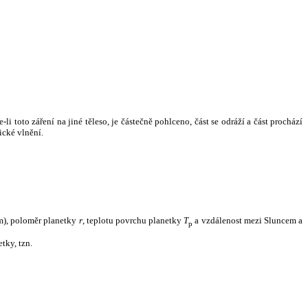
i toto záření na jiné těleso, je částečně pohlceno, část se odráží a část prochází
ické vlnění.
m), poloměr planetky
r
, teplotu povrchu planetky
T
a vzdálenost mezi Sluncem a
p
tky, tzn.