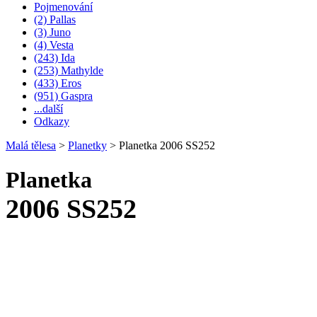
Pojmenování
(2) Pallas
(3) Juno
(4) Vesta
(243) Ida
(253) Mathylde
(433) Eros
(951) Gaspra
...další
Odkazy
Malá tělesa
>
Planetky
>
Planetka 2006 SS252
Planetka
2006 SS252