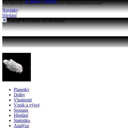
Katalogy objektů
Tato funkce je na stránkách Astronomia nová, testové otázky jsou přidávány postupně...
Novinky
Hledání
Zadejte text, který chcete hledat
Planetky
Dráhy
Vlastnosti
Vznik a vývoj
Seznam
Hledání
Statistika
Analýza