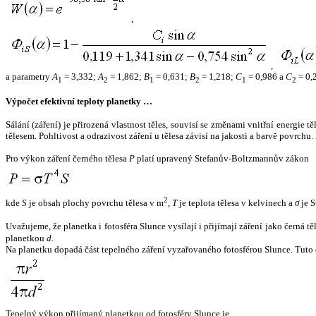
,
,
a parametry
A
= 3,332;
A
= 1,862;
B
= 0,631;
B
= 1,218;
C
= 0,986 a
C
= 0,
1
2
1
2
1
2
Výpočet efektivní teploty planetky …
Sálání (záření) je přirozená vlastnost těles, souvisí se změnami vnitřní energie 
tělesem. Pohltivost a odrazivost záření u tělesa závisí na jakosti a barvě povrch
Pro výkon záření černého tělesa
P
platí upravený Stefanův-Boltzmannův zákon
2
kde
S
je obsah plochy povrchu tělesa v m
,
T
je teplota tělesa v kelvinech a
σ
je S
Uvažujeme, že planetka i fotosféra Slunce vysílají i přijímají záření jako černá 
planetkou
d
.
Na planetku dopadá část tepelného záření vyzařovaného fotosférou Slunce. Tuto 
Tepelný výkon přijímaný planetkou od fotosféry Slunce je