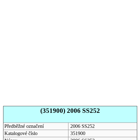
(351900) 2006 SS252
Předběžné označení
2006 SS252
Katalogové číslo
351900