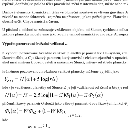
(zpětně, dopředu) se poloha těles pravidelně mění v intervalu den, měsíc nebo ro
Dráhové elementy kosmických těles ve Sluneční soustavě se vlivem gravitace Jup
závislé na mnoha faktorech - zejména na přesnosti, jakou požadujeme. Planetka se
obecně určit. Chyba narůstá s časem.
U přísluní a odsluní se zobrazuje vzdálenost objektu od Slunce, rychlost a od
zákon a planetku modelujeme jako kouli v termodynamické rovnováze. Absorpce 
Výpočet pozorované hvězdné velikosti …
K výpočtu pozorované hvězdné velikosti planetky je použit tzv. HG-systém, kd
fázovém úhlu, a
G
je fázový parametr, který souvisí s efektem zjasnění v opozic
úhel mezi směrem k pozorovateli a směrem ke Slunci, měřený od středu planetky. 
Průměrnou pozorovanou hvězdnou velikost planetky můžeme vyjádřit jako
,
kde
r
je vzdálenost planetky od Slunce,
Δ
je její vzdálenost od Země a
H
(
α
) je r
,
přičemž fázový parametr
G
slouží jako váhový parametr dvou fázových funkcí
Φ
,
i
= 1, 2,
kde