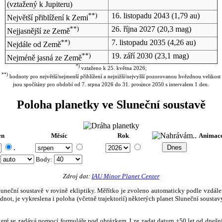
(vztažený k Jupiteru)
**)
16. listopadu 2043
(1,79 au)
Největší přiblížení k Zemi
**)
26. října 2027
(20,3 mag)
Nejjasnější ze Země
**)
7. listopadu 2035
(4,26 au)
Nejdále od Země
**)
19. září 2030
(23,1 mag)
Nejméně jasná ze Země
*)
vztaženo k 25. května 2026;
**)
hodnoty pro největší/nejmenší přiblížení a nejnižší/nejvyšší pozorovanou hvězdnou velikost
jsou spočítány pro období od 7. srpna 2026 do 31. prosince 2050 s intervalem 1 den.
Poloha planetky ve Sluneční soustavě
en
Měsíc
Rok
Animac
.
:
Body
:
Zdroj dat:
IAU Minor Planet Center
eční soustavě v rovině ekliptiky. Měřítko je zvoleno automaticky podle vzdálenost
not, je vykreslena i poloha (včetně trajektorií) některých planet Sluneční soustavy
, které se zadává pomocí formuláře pod obrázkem. Lze zadat datum ±50 let od dneš