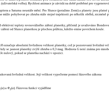
k (uživatelská volba). Rychlost animace je závislá na době potřebné pro vygenerová
itera a Saturna neustále mění. Pro Slunce (potažmo Zemi) a planety jsou platné p
 může pohybovat po zhruba stále stejné trajektorii po několik oběhů, nicméně při p
had efektivní teploty rovnovážného záření planetky, přičemž je uvažováno Bondov
záření od Slunce planetkou je plochou průřezu, kdežto emise povrchem koule.
e
H
označuje absolutní hvězdnou velikost planetky, což je pozorovaná hvězdná veli
i, kdy se jasnost planetky zvýší zhruba o 0,3 mag. Hodnota
G
není známa pro mnoho 
Je nulový, pokud se planetka nachází v opozici.
edukovaná hvězdná velikost. Její velikost vypočteme pomocí fázového zákona
(
α
) a
Φ
(
α
). Fázovou funkci vyjádříme
1
2