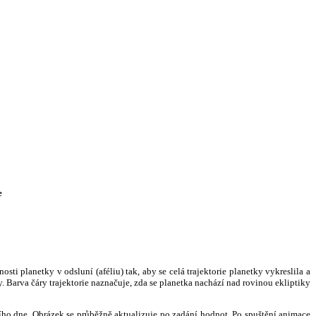
e
i planetky v odsluní (aféliu) tak, aby se celá trajektorie planetky vykreslila a
. Barva čáry trajektorie naznačuje, zda se planetka nachází nad rovinou ekliptiky
ního dne. Obrázek se průběžně aktualizuje po zadání hodnot. Po spuštění animace