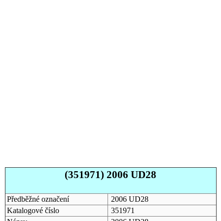
(351971) 2006 UD28
Předběžné označení
2006 UD28
Katalogové číslo
351971