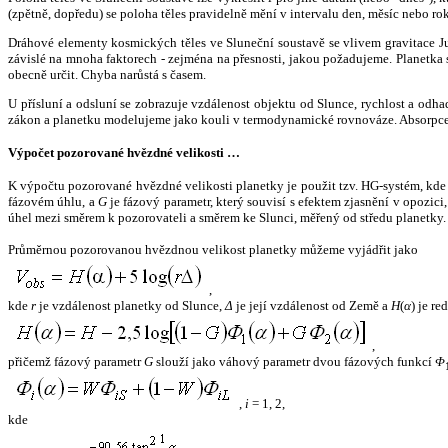
(zpětně, dopředu) se poloha těles pravidelně mění v intervalu den, měsíc nebo ro
Dráhové elementy kosmických těles ve Sluneční soustavě se vlivem gravitace Jup
závislé na mnoha faktorech - zejména na přesnosti, jakou požadujeme. Planetka se
obecně určit. Chyba narůstá s časem.
U přísluní a odsluní se zobrazuje vzdálenost objektu od Slunce, rychlost a od
zákon a planetku modelujeme jako kouli v termodynamické rovnováze. Absorpce 
Výpočet pozorované hvězdné velikosti …
K výpočtu pozorované hvězdné velikosti planetky je použit tzv. HG-systém, kd
fázovém úhlu, a
G
je fázový parametr, který souvisí s efektem zjasnění v opozic
úhel mezi směrem k pozorovateli a směrem ke Slunci, měřený od středu planetky. 
Průměrnou pozorovanou hvězdnou velikost planetky můžeme vyjádřit jako
,
kde
r
je vzdálenost planetky od Slunce,
Δ
je její vzdálenost od Země a
H
(
α
) je r
,
přičemž fázový parametr
G
slouží jako váhový parametr dvou fázových funkcí
Φ
,
i
= 1, 2,
kde