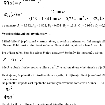
,
,
a parametry
A
= 3,332;
A
= 1,862;
B
= 0,631;
B
= 1,218;
C
= 0,986 a
C
= 0,
1
2
1
2
1
2
Výpočet efektivní teploty planetky …
Sálání (záření) je přirozená vlastnost těles, souvisí se změnami vnitřní energie 
tělesem. Pohltivost a odrazivost záření u tělesa závisí na jakosti a barvě povrch
Pro výkon záření černého tělesa
P
platí upravený Stefanův-Boltzmannův zákon
2
kde
S
je obsah plochy povrchu tělesa v m
,
T
je teplota tělesa v kelvinech a
σ
je S
Uvažujeme, že planetka i fotosféra Slunce vysílají i přijímají záření jako černá 
planetkou
d
.
Na planetku dopadá část tepelného záření vyzařovaného fotosférou Slunce. Tuto 
Tepelný výkon přijímaný planetkou od fotosféry Slunce je