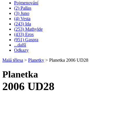
Pojmenování
(2) Pallas
(3) Juno
(4) Vesta
(243) Ida
(253) Mathylde
(433) Eros
(951) Gaspra
...další
Odkazy
Malá tělesa
>
Planetky
>
Planetka 2006 UD28
Planetka
2006 UD28