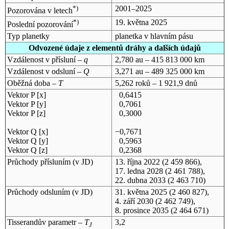
*)
2001–2025
Pozorována v letech
*)
19. května 2025
Poslední pozorování
Typ planetky
planetka v hlavním pásu
Odvozené údaje z elementů dráhy a dalších údajů
Vzdálenost v přísluní –
q
2,780 au – 415 813 000 km
Vzdálenost v odsluní –
Q
3,271 au – 489 325 000 km
Oběžná doba –
T
5,262 roků – 1 921,9 dnů
Vektor P [x]
0,6415
Vektor P [y]
0,7061
Vektor P [z]
0,3000
Vektor Q [x]
−0,7671
Vektor Q [y]
0,5963
Vektor Q [z]
0,2368
Průchody přísluním (v
JD
)
13. října 2022
(2 459 866),
17. ledna 2028
(2 461 788),
22. dubna 2033
(2 463 710)
Průchody odsluním (v
JD
)
31. května 2025
(2 460 827),
4. září 2030
(2 462 749),
8. prosince 2035
(2 464 671)
Tisserandův parametr –
T
3,2
J