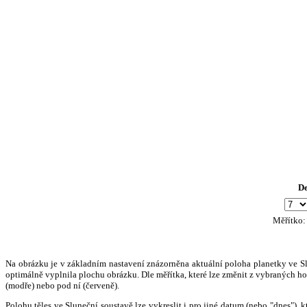
D
Měřítko
Na obrázku je v základním nastavení znázorněna aktuální poloha planetky ve Slun
optimálně vyplnila plochu obrázku. Dle měřítka, které lze změnit z vybraných hod
(modře) nebo pod ní (červeně).
Polohu těles ve Sluneční soustavě lze vykreslit i pro jiné datum (nebo "dnes")