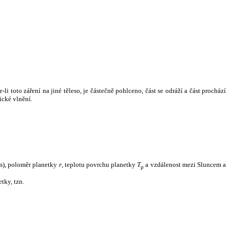
i toto záření na jiné těleso, je částečně pohlceno, část se odráží a část prochází
ické vlnění.
m), poloměr planetky
r
, teplotu povrchu planetky
T
a vzdálenost mezi Sluncem a
p
tky, tzn.