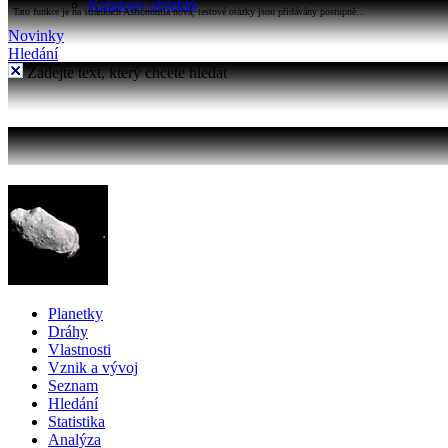
Katalogy objektů
Tato funkce je na stránkách Astronomia nová, testové otázky jsou přidávány postupně...
Novinky
Hledání
Zadejte text, který chcete hledat
Planetky
Dráhy
Vlastnosti
Vznik a vývoj
Seznam
Hledání
Statistika
Analýza