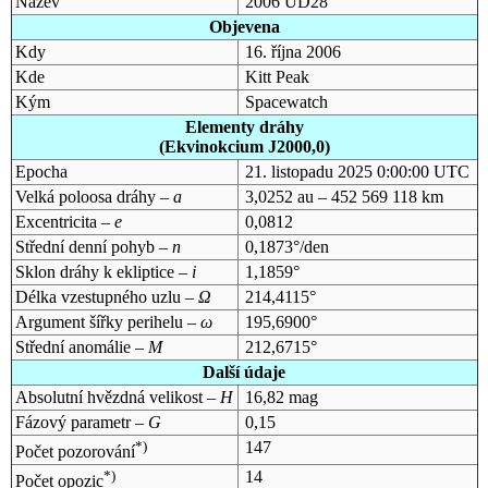
Název
2006 UD28
Objevena
Kdy
16. října 2006
Kde
Kitt Peak
Kým
Spacewatch
Elementy dráhy
(Ekvinokcium J2000,0)
Epocha
21. listopadu 2025 0:00:00 UTC
Velká poloosa dráhy –
a
3,0252 au – 452 569 118 km
Excentricita –
e
0,0812
Střední denní pohyb –
n
0,1873°/den
Sklon dráhy k ekliptice –
i
1,1859°
Délka vzestupného uzlu –
Ω
214,4115°
Argument šířky perihelu –
ω
195,6900°
Střední anomálie –
M
212,6715°
Další údaje
Absolutní hvězdná velikost –
H
16,82 mag
Fázový parametr –
G
0,15
*)
147
Počet pozorování
*)
14
Počet opozic