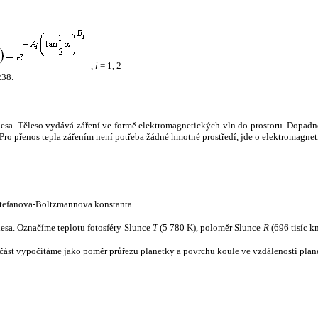
,
i
= 1, 2
238.
tělesa. Těleso vydává záření ve formě elektromagnetických vln do prostoru. Dopadne-l
u. Pro přenos tepla zářením není potřeba žádné hmotné prostředí, jde o elektromagnet
tefanova-Boltzmannova konstanta.
tělesa. Označíme teplotu fotosféry Slunce
T
(5 780 K), poloměr Slunce
R
(696 tisíc k
část vypočítáme jako poměr průřezu planetky a povrchu koule ve vzdálenosti plane