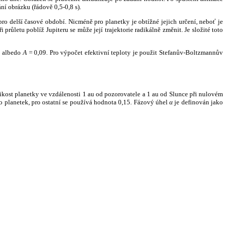
ní obrázku (řádově 0,5-0,8 s).
ro delší časové období. Nicméně pro planetky je obtížné jejich určení, neboť je
růletu poblíž Jupiteru se může její trajektorie radikálně změnit. Je složité toto
o albedo
A
= 0,09. Pro výpočet efektivní teploty je použit Stefanův-Boltzmannův
kost planetky ve vzdálenosti 1 au od pozorovatele a 1 au od Slunce při nulovém
planetek, pro ostatní se používá hodnota 0,15. Fázový úhel
α
je definován jako