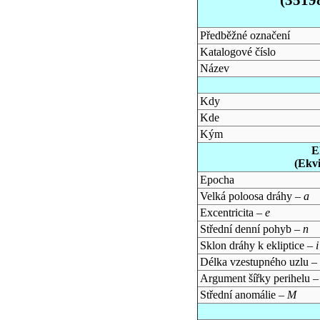
Předběžné označení
Katalogové číslo
Název
Kdy
Kde
Kým
E
(Ekv
Epocha
Velká poloosa dráhy –
a
Excentricita –
e
Střední denní pohyb –
n
Sklon dráhy k ekliptice –
i
Délka vzestupného uzlu –
Argument šířky perihelu 
Střední anomálie –
M