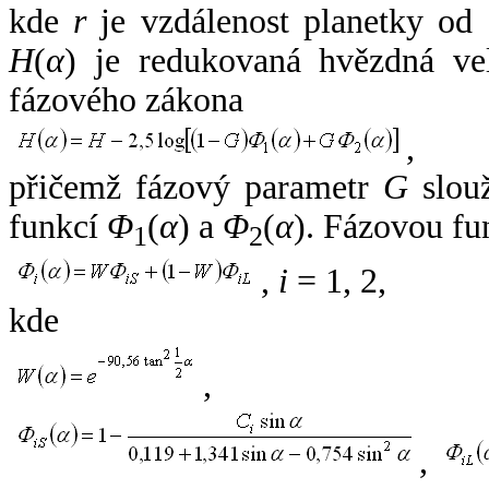
kde
r
je vzdálenost planetky od
H
(
α
) je redukovaná hvězdná vel
fázového zákona
,
přičemž fázový parametr
G
slouž
funkcí
Φ
(
α
) a
Φ
(
α
). Fázovou fu
1
2
,
i
= 1, 2,
kde
,
,