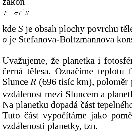
zákon
kde
S
je obsah plochy povrchu těl
σ
je Stefanova-Boltzmannova kons
Uvažujeme, že planetka i fotosfér
černá tělesa. Označíme teplotu 
Slunce
R
(696 tisíc km), poloměr
vzdálenost mezi Sluncem a plane
Na planetku dopadá část tepelnéh
Tuto část vypočítáme jako pomě
vzdálenosti planetky, tzn.