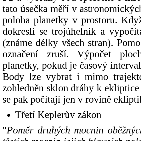
tato úsečka měří v astronomickýc
poloha planetky v prostoru. Kdy
dokreslí se trojúhelník a vypoč
(známe délky všech stran). Pomo
označení zruší. Výpočet ploch
planetky, pokud je časový interval
Body lze vybrat i mimo trajekto
zohledněn sklon dráhy k ekliptice
se pak počítají jen v rovině eklipti
Třetí Keplerův zákon
"
Poměr druhých mocnin oběžných