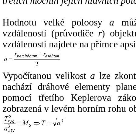
třetích mocnin jejich hlavních pol
Hodnotu velké poloosy
a
může
vzdáleností (průvodiče
r
) objekt
vzdáleností najdete na přímce apsi
Vypočítanou velikost
a
lze zkont
nachází dráhové elementy plane
pomocí třetího Keplerova zák
zobrazená v levém horním rohu o