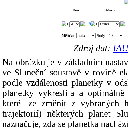
Den
Měsíc
.
Měřítko:
Body
:
Zdroj dat:
IAU
Na obrázku je v základním nastav
ve Sluneční soustavě v rovině ek
podle vzdálenosti planetky v odsl
planetky vykreslila a optimálně
které lze změnit z vybraných h
trajektorií) některých planet Sl
naznačuje, zda se planetka nacház