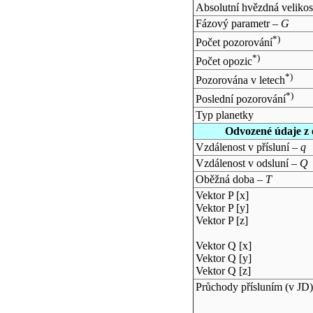
Absolutní hvězdná velikos
Fázový parametr –
G
*)
Počet pozorování
*)
Počet opozic
*)
Pozorována v letech
*)
Poslední pozorování
Typ planetky
Odvozené údaje z 
Vzdálenost v přísluní –
q
Vzdálenost v odsluní –
Q
Oběžná doba –
T
Vektor P [x]
Vektor P [y]
Vektor P [z]
Vektor Q [x]
Vektor Q [y]
Vektor Q [z]
Průchody přísluním (v
JD
)