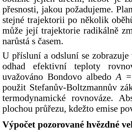
přesnosti, jakou požadujeme. Pla
stejné trajektorii po několik oběh
může její trajektorie radikálně zm
narůstá s časem.
U přísluní a odsluní se zobrazuje
odhad efektivní teploty rovno
uvažováno Bondovo albedo
A
= 
použit Stefanův-Boltzmannův zák
termodynamické rovnováze. Abs
plochou průřezu, kdežto emise po
Výpočet pozorované hvězdné ve