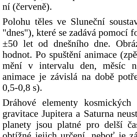
ní (červeně).
Polohu těles ve Sluneční sousta
"dnes"), které se zadává pomocí 
±50 let od dnešního dne. Obráz
hodnot. Po spuštění animace (zpě
mění v intervalu den, měsíc ne
animace je závislá na době potř
0,5-0,8 s).
Dráhové elementy kosmických t
gravitace Jupitera a Saturna neu
planety jsou platné pro delší č
obtížné jejich určení, neboť je 