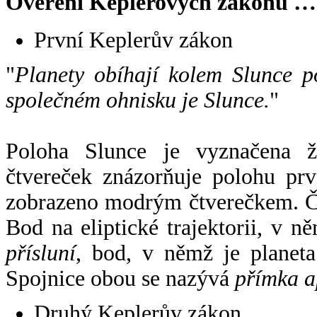
Ověření Keplerových zákonů …
První Keplerův zákon
"
Planety obíhají kolem Slunce p
společném ohnisku je Slunce.
"
Poloha Slunce je vyznačena 
čtvereček znázorňuje polohu pr
zobrazeno modrým čtverečkem. Če
Bod na eliptické trajektorii, v n
přísluní
, bod, v němž je planet
Spojnice obou se nazývá
přímka a
Druhý Keplerův zákon