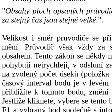
"
Obsahy ploch opsaných průvodič
za stejný čas jsou stejně velké.
".
Velikost i směr průvodiče se při
mění. Průvodič však vždy za s
obsahem. Tento zákon se někdy 
pohybují nejrychleji, v odsluní z
na zvolený počet úseků (položka 
časový interval bodů je v levém
přiblížíte k tomuto bodu, změní
Jestliže kliknete, vybere se tento
F1 a vybraný bod společně s info