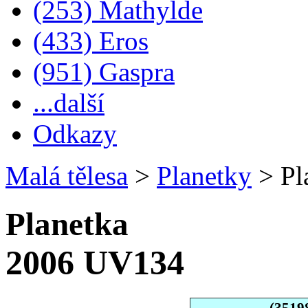
(253) Mathylde
(433) Eros
(951) Gaspra
...další
Odkazy
Malá tělesa
>
Planetky
>
Pl
Planetka
2006 UV134
(3519