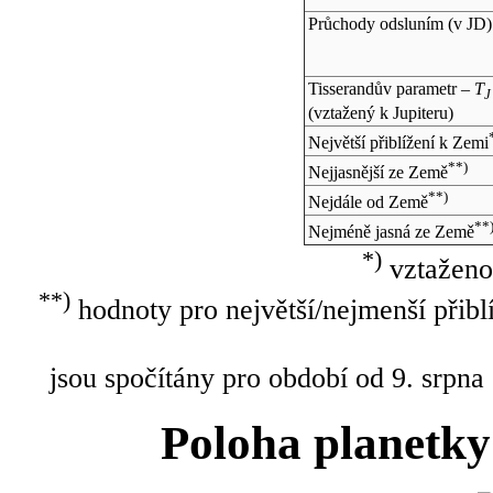
Průchody odsluním (v
JD
)
Tisserandův parametr –
T
J
(vztažený k Jupiteru)
Největší přiblížení k Zemi
**)
Nejjasnější ze Země
**)
Nejdále od Země
**
Nejméně jasná ze Země
*)
vztaženo
**)
hodnoty pro největší/nejmenší přibl
jsou spočítány pro období od 9. srpna
Poloha planetky