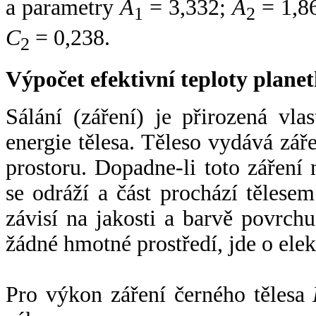
a parametry
A
= 3,332;
A
= 1,8
1
2
C
= 0,238.
2
Výpočet efektivní teploty plan
Sálání (záření) je přirozená vla
energie tělesa. Těleso vydává zá
prostoru. Dopadne-li toto záření n
se odráží a část prochází tělesem
závisí na jakosti a barvě povrch
žádné hmotné prostředí, jde o ele
Pro výkon záření černého tělesa