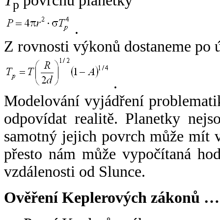
T
povrchu planetky
p
.
Z rovnosti výkonů dostaneme po 
.
Modelování vyjádření problemati
odpovídat realitě. Planetky nejso
samotný jejich povrch může mít v
přesto nám může vypočítaná hodn
vzdálenosti od Slunce.
Ověření Keplerových zákonů …