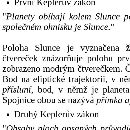
První Keplerův zákon
"
Planety obíhají kolem Slunce p
společném ohnisku je Slunce.
"
Poloha Slunce je vyznačena 
čtvereček znázorňuje polohu pr
zobrazeno modrým čtverečkem. Če
Bod na eliptické trajektorii, v n
přísluní
, bod, v němž je planet
Spojnice obou se nazývá
přímka a
Druhý Keplerův zákon
"
Obsahy ploch opsaných průvodič