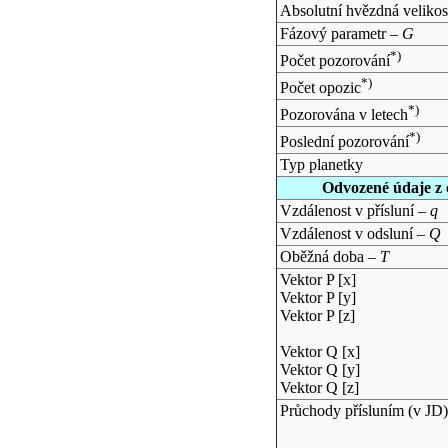
Absolutní hvězdná velikos
Fázový parametr –
G
*)
Počet pozorování
*)
Počet opozic
*)
Pozorována v letech
*)
Poslední pozorování
Typ planetky
Odvozené údaje z 
Vzdálenost v přísluní –
q
Vzdálenost v odsluní –
Q
Oběžná doba –
T
Vektor P [x]
Vektor P [y]
Vektor P [z]
Vektor Q [x]
Vektor Q [y]
Vektor Q [z]
Průchody přísluním (v
JD
)