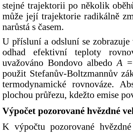
stejné trajektorii po několik oběh
může její trajektorie radikálně zm
narůstá s časem.
U přísluní a odsluní se zobrazuje
odhad efektivní teploty rovno
uvažováno Bondovo albedo
A
= 
použit Stefanův-Boltzmannův zák
termodynamické rovnováze. Abs
plochou průřezu, kdežto emise po
Výpočet pozorované hvězdné ve
K výpočtu pozorované hvězdné v