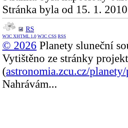
Stránka byla od 15. 1. 201
RS
W3C
XHTML 1.0
W3C
CSS
RSS
© 2026
Planety sluneční so
Vytištěno ze stránky projek
(
astronomia.zcu.cz/planety
Nahrávám...