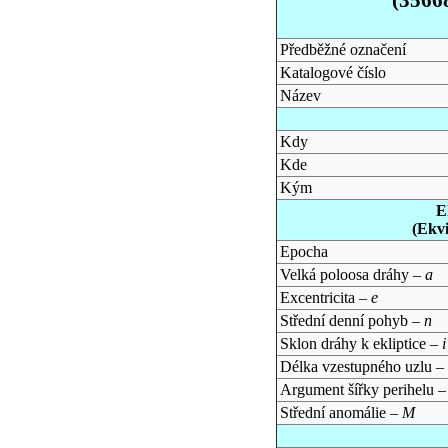
Předběžné označení
Katalogové číslo
Název
Kdy
Kde
Kým
E
(Ekv
Epocha
Velká poloosa dráhy –
a
Excentricita –
e
Střední denní pohyb –
n
Sklon dráhy k ekliptice –
i
Délka vzestupného uzlu –
Argument šířky perihelu 
Střední anomálie –
M