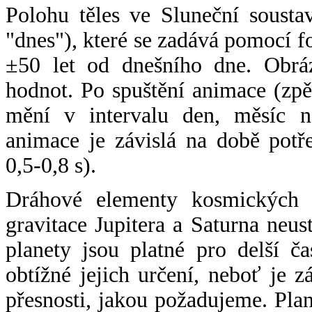
Polohu těles ve Sluneční sousta
"dnes"), které se zadává pomocí 
±50 let od dnešního dne. Obráz
hodnot. Po spuštění animace (zpě
mění v intervalu den, měsíc ne
animace je závislá na době potř
0,5-0,8 s).
Dráhové elementy kosmických t
gravitace Jupitera a Saturna neu
planety jsou platné pro delší č
obtížné jejich určení, neboť je 
přesnosti, jakou požadujeme. Pla