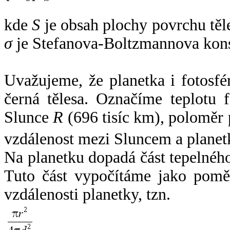
kde
S
je obsah plochy povrchu těl
σ
je Stefanova-Boltzmannova kons
Uvažujeme, že planetka i fotosfér
černá tělesa. Označíme teplotu 
Slunce
R
(696 tisíc km), poloměr
vzdálenost mezi Sluncem a plane
Na planetku dopadá část tepelnéh
Tuto část vypočítáme jako pomě
vzdálenosti planetky, tzn.