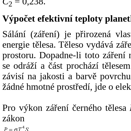
C
= 0,238.
2
Výpočet efektivní teploty plan
Sálání (záření) je přirozená vla
energie tělesa. Těleso vydává zá
prostoru. Dopadne-li toto záření n
se odráží a část prochází tělesem
závisí na jakosti a barvě povrch
žádné hmotné prostředí, jde o ele
Pro výkon záření černého tělesa
zákon