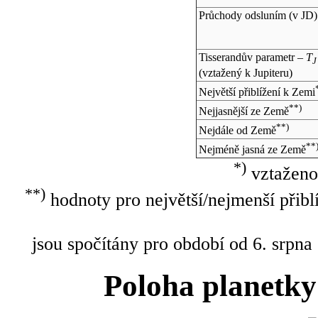
Průchody odsluním (v
JD
)
Tisserandův parametr –
T
J
(vztažený k Jupiteru)
Největší přiblížení k Zemi
**)
Nejjasnější ze Země
**)
Nejdále od Země
**
Nejméně jasná ze Země
*)
vztaženo
**)
hodnoty pro největší/nejmenší přibl
jsou spočítány pro období od 6. srpna
Poloha planetky