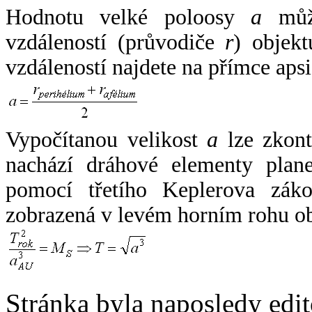
Hodnotu velké poloosy
a
může
vzdáleností (průvodiče
r
) objekt
vzdáleností najdete na přímce apsi
Vypočítanou velikost
a
lze zkont
nachází dráhové elementy plane
pomocí třetího Keplerova zák
zobrazená v levém horním rohu o
Stránka byla naposledy edi