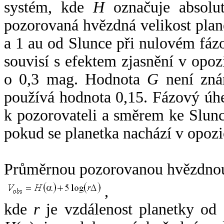
systém, kde
H
označuje absolut
pozorovaná hvězdná velikost plan
a 1 au od Slunce při nulovém fá
souvisí s efektem zjasnění v opoz
o 0,3 mag. Hodnota
G
není zná
používá hodnota 0,15. Fázový úh
k pozorovateli a směrem ke Slunc
pokud se planetka nachází v opozi
Průměrnou pozorovanou hvězdnou 
,
kde
r
je vzdálenost planetky od