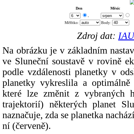
Den
Měsíc
.
Měřítko:
Body
:
Zdroj dat:
IAU
Na obrázku je v základním nastav
ve Sluneční soustavě v rovině ek
podle vzdálenosti planetky v odsl
planetky vykreslila a optimálně
které lze změnit z vybraných h
trajektorií) některých planet Sl
naznačuje, zda se planetka nacház
ní (červeně).