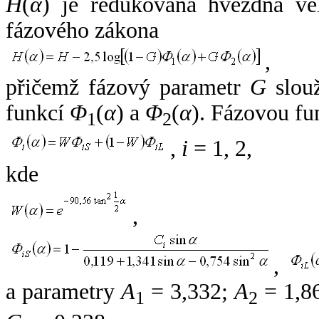
H
(
α
) je redukovaná hvězdná vel
fázového zákona
,
přičemž fázový parametr
G
slouž
funkcí
Φ
(
α
) a
Φ
(
α
). Fázovou fu
1
2
,
i
= 1, 2,
kde
,
,
a parametry
A
= 3,332;
A
= 1,8
1
2