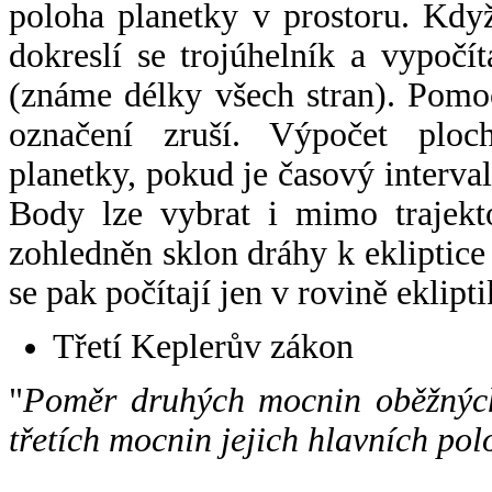
poloha planetky v prostoru. Kdy
dokreslí se trojúhelník a vypoč
(známe délky všech stran). Pomo
označení zruší. Výpočet ploch
planetky, pokud je časový interval
Body lze vybrat i mimo trajekto
zohledněn sklon dráhy k ekliptice
se pak počítají jen v rovině eklipti
Třetí Keplerův zákon
"
Poměr druhých mocnin oběžných
třetích mocnin jejich hlavních pol