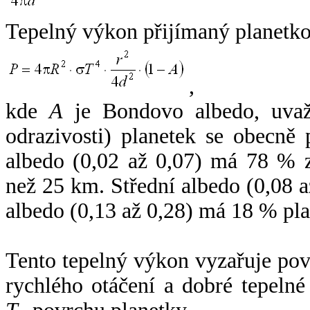
Tepelný výkon přijímaný planetko
,
kde
A
je Bondovo albedo, uvaž
odrazivosti) planetek se obecně
albedo (0,02 až 0,07) má 78 % z
než 25 km. Střední albedo (0,08 
albedo (0,13 až 0,28) má 18 % pla
Tento tepelný výkon vyzařuje po
rychlého otáčení a dobré tepelné