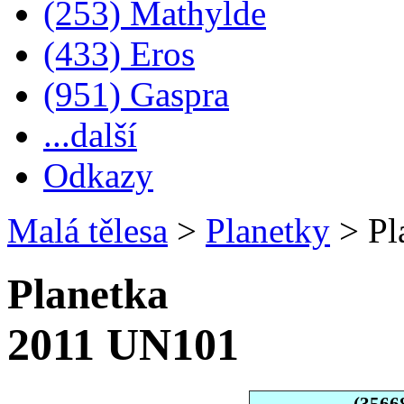
(253) Mathylde
(433) Eros
(951) Gaspra
...další
Odkazy
Malá tělesa
>
Planetky
>
Pl
Planetka
2011 UN101
(3566