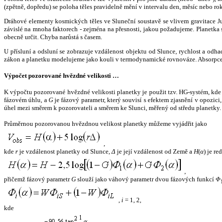
(zpětně, dopředu) se poloha těles pravidelně mění v intervalu den, měsíc nebo ro
Dráhové elementy kosmických těles ve Sluneční soustavě se vlivem gravitace Jup
závislé na mnoha faktorech - zejména na přesnosti, jakou požadujeme. Planetka se
obecně určit. Chyba narůstá s časem.
U přísluní a odsluní se zobrazuje vzdálenost objektu od Slunce, rychlost a od
zákon a planetku modelujeme jako kouli v termodynamické rovnováze. Absorpce 
Výpočet pozorované hvězdné velikosti …
K výpočtu pozorované hvězdné velikosti planetky je použit tzv. HG-systém, kd
fázovém úhlu, a
G
je fázový parametr, který souvisí s efektem zjasnění v opozic
úhel mezi směrem k pozorovateli a směrem ke Slunci, měřený od středu planetky. 
Průměrnou pozorovanou hvězdnou velikost planetky můžeme vyjádřit jako
,
kde
r
je vzdálenost planetky od Slunce,
Δ
je její vzdálenost od Země a
H
(
α
) je r
,
přičemž fázový parametr
G
slouží jako váhový parametr dvou fázových funkcí
Φ
,
i
= 1, 2,
kde