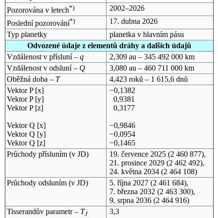
*)
2002–2026
Pozorována v letech
*)
17. dubna 2026
Poslední pozorování
Typ planetky
planetka v hlavním pásu
Odvozené údaje z elementů dráhy a dalších údajů
Vzdálenost v přísluní –
q
2,309 au – 345 492 000 km
Vzdálenost v odsluní –
Q
3,080 au – 460 711 000 km
Oběžná doba –
T
4,423 roků – 1 615,6 dnů
Vektor P [x]
−0,1382
Vektor P [y]
0,9381
Vektor P [z]
0,3177
Vektor Q [x]
−0,9846
Vektor Q [y]
−0,0954
Vektor Q [z]
−0,1465
Průchody přísluním (v
JD
)
19. července 2025
(2 460 877),
21. prosince 2029
(2 462 492),
24. května 2034
(2 464 108)
Průchody odsluním (v
JD
)
5. října 2027
(2 461 684),
7. března 2032
(2 463 300),
9. srpna 2036
(2 464 916)
Tisserandův parametr –
T
3,3
J