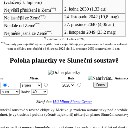
(vztažený k Jupiteru)
**)
2. ledna 2030
(1,33 au)
Největší přiblížení k Zemi
**)
24. listopadu 2042
(19,8 mag)
Nejjasnější ze Země
**)
27. prosince 2040
(4,06 au)
Nejdále od Země
**)
2. listopadu 2049
(23,2 mag)
Nejméně jasná ze Země
*)
vztaženo k 25. května 2026;
**)
hodnoty pro největší/nejmenší přiblížení a nejnižší/nejvyšší pozorovanou hvězdnou velikost
jsou spočítány pro období od 6. srpna 2026 do 31. prosince 2050 s intervalem 1 den.
Poloha planetky ve Sluneční soustavě
en
Měsíc
Rok
Animac
.
:
Body
:
Zdroj dat:
IAU Minor Planet Center
eční soustavě v rovině ekliptiky. Měřítko je zvoleno automaticky podle vzdálenost
not, je vykreslena i poloha (včetně trajektorií) některých planet Sluneční soustavy
, které se zadává pomocí formuláře pod obrázkem. Lze zadat datum ±50 let od dneš