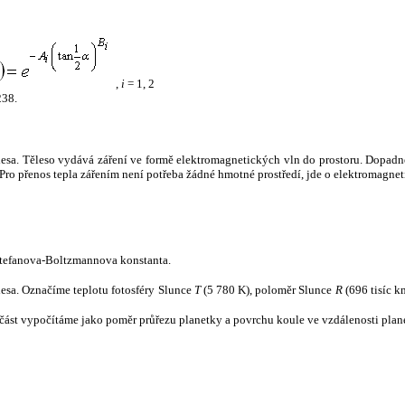
,
i
= 1, 2
238.
tělesa. Těleso vydává záření ve formě elektromagnetických vln do prostoru. Dopadne-l
u. Pro přenos tepla zářením není potřeba žádné hmotné prostředí, jde o elektromagnet
tefanova-Boltzmannova konstanta.
tělesa. Označíme teplotu fotosféry Slunce
T
(5 780 K), poloměr Slunce
R
(696 tisíc k
část vypočítáme jako poměr průřezu planetky a povrchu koule ve vzdálenosti plane