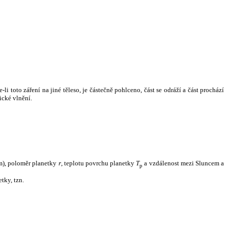
i toto záření na jiné těleso, je částečně pohlceno, část se odráží a část prochází
ické vlnění.
m), poloměr planetky
r
, teplotu povrchu planetky
T
a vzdálenost mezi Sluncem a
p
tky, tzn.