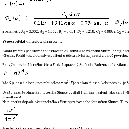
,
,
a parametry
A
= 3,332;
A
= 1,862;
B
= 0,631;
B
= 1,218;
C
= 0,986 a
C
= 0,
1
2
1
2
1
2
Výpočet efektivní teploty planetky …
Sálání (záření) je přirozená vlastnost těles, souvisí se změnami vnitřní energie 
tělesem. Pohltivost a odrazivost záření u tělesa závisí na jakosti a barvě povrch
Pro výkon záření černého tělesa
P
platí upravený Stefanův-Boltzmannův zákon
2
kde
S
je obsah plochy povrchu tělesa v m
,
T
je teplota tělesa v kelvinech a
σ
je S
Uvažujeme, že planetka i fotosféra Slunce vysílají i přijímají záření jako černá 
planetkou
d
.
Na planetku dopadá část tepelného záření vyzařovaného fotosférou Slunce. Tuto 
Tepelný výkon přijímaný planetkou od fotosféry Slunce je