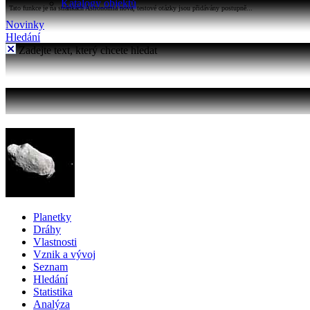
Katalogy objektů
Tato funkce je na stránkách Astronomia nová, testové otázky jsou přidávány postupně...
Novinky
Hledání
Zadejte text, který chcete hledat
Planetky
Dráhy
Vlastnosti
Vznik a vývoj
Seznam
Hledání
Statistika
Analýza