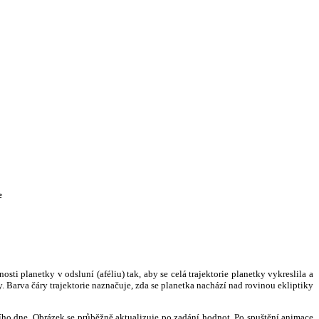
e
i planetky v odsluní (aféliu) tak, aby se celá trajektorie planetky vykreslila a
. Barva čáry trajektorie naznačuje, zda se planetka nachází nad rovinou ekliptiky
ního dne. Obrázek se průběžně aktualizuje po zadání hodnot. Po spuštění animace