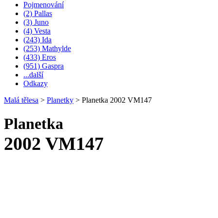
Pojmenování
(2) Pallas
(3) Juno
(4) Vesta
(243) Ida
(253) Mathylde
(433) Eros
(951) Gaspra
...další
Odkazy
Malá tělesa
>
Planetky
>
Planetka 2002 VM147
Planetka
2002 VM147