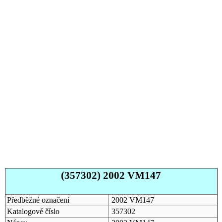
(357302) 2002 VM147
Předběžné označení
2002 VM147
Katalogové číslo
357302