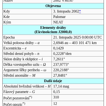
Název
2002 VM147
Objevena
Kdy
3. listopadu 2002
*
Kde
Palomar
Kým
NEAT
Elementy dráhy
(Ekvinokcium J2000,0)
Epocha
21. listopadu 2025 0:00:00 UTC
Velká poloosa dráhy –
a
2,6946 au – 403 101 471 km
Excentricita –
e
0,1429
Střední denní pohyb –
n
0,2228°/den
Sklon dráhy k ekliptice –
i
7,2611°
Délka vzestupného uzlu –
Ω
237,9773°
Argument šířky perihelu –
ω
220,2188°
Střední anomálie –
M
27,8481°
Další údaje
Absolutní hvězdná velikost –
H
17,14 mag
Fázový parametr –
G
0,15
*)
310
Počet pozorování
*)
12
Počet opozic