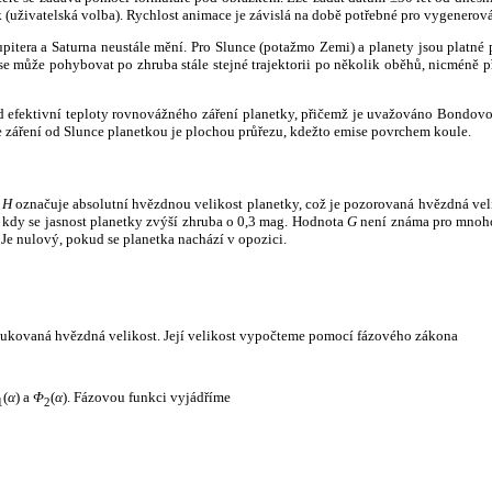
k (uživatelská volba). Rychlost animace je závislá na době potřebné pro vygenerová
itera a Saturna neustále mění. Pro Slunce (potažmo Zemi) a planety jsou platné p
 může pohybovat po zhruba stále stejné trajektorii po několik oběhů, nicméně při p
had efektivní teploty rovnovážného záření planetky, přičemž je uvažováno Bondov
záření od Slunce planetkou je plochou průřezu, kdežto emise povrchem koule.
e
H
označuje absolutní hvězdnou velikost planetky, což je pozorovaná hvězdná veli
i, kdy se jasnost planetky zvýší zhruba o 0,3 mag. Hodnota
G
není známa pro mnoho 
Je nulový, pokud se planetka nachází v opozici.
edukovaná hvězdná velikost. Její velikost vypočteme pomocí fázového zákona
(
α
) a
Φ
(
α
). Fázovou funkci vyjádříme
1
2