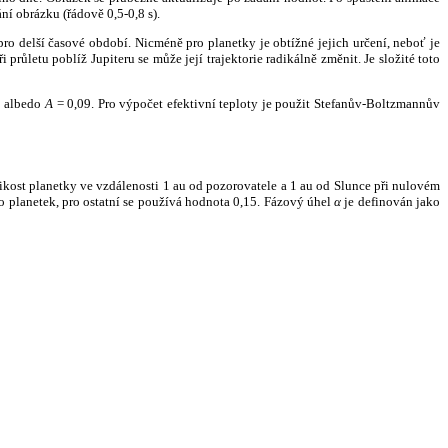
ní obrázku (řádově 0,5-0,8 s).
ro delší časové období. Nicméně pro planetky je obtížné jejich určení, neboť je
růletu poblíž Jupiteru se může její trajektorie radikálně změnit. Je složité toto
o albedo
A
= 0,09. Pro výpočet efektivní teploty je použit Stefanův-Boltzmannův
kost planetky ve vzdálenosti 1 au od pozorovatele a 1 au od Slunce při nulovém
planetek, pro ostatní se používá hodnota 0,15. Fázový úhel
α
je definován jako