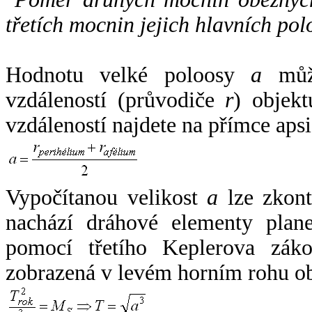
třetích mocnin jejich hlavních pol
Hodnotu velké poloosy
a
může
vzdáleností (průvodiče
r
) objekt
vzdáleností najdete na přímce apsi
Vypočítanou velikost
a
lze zkont
nachází dráhové elementy plane
pomocí třetího Keplerova zák
zobrazená v levém horním rohu o