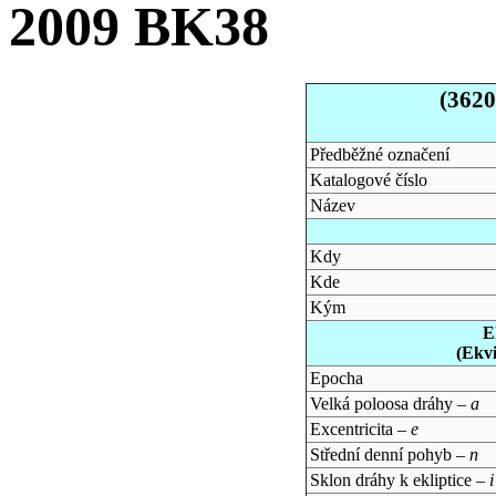
2009 BK38
(362
Předběžné označení
Katalogové číslo
Název
Kdy
Kde
Kým
E
(Ekv
Epocha
Velká poloosa dráhy –
a
Excentricita –
e
Střední denní pohyb –
n
Sklon dráhy k ekliptice –
i