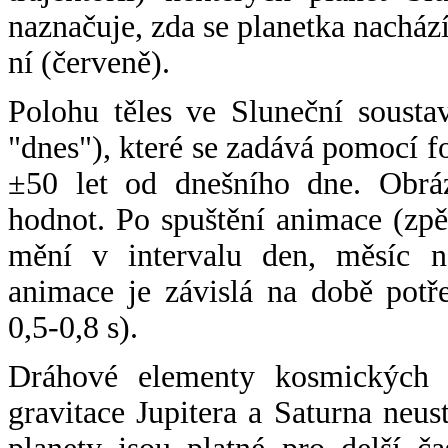
naznačuje, zda se planetka nacház
ní (červeně).
Polohu těles ve Sluneční sousta
"dnes"), které se zadává pomocí 
±50 let od dnešního dne. Obráz
hodnot. Po spuštění animace (zpě
mění v intervalu den, měsíc ne
animace je závislá na době potř
0,5-0,8 s).
Dráhové elementy kosmických t
gravitace Jupitera a Saturna neu