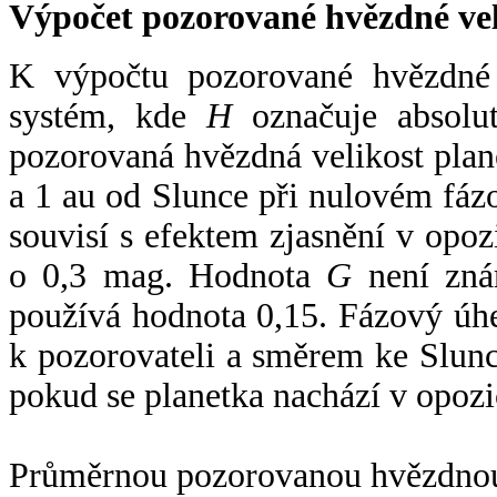
Výpočet pozorované hvězdné ve
K výpočtu pozorované hvězdné v
systém, kde
H
označuje absolut
pozorovaná hvězdná velikost plan
a 1 au od Slunce při nulovém fá
souvisí s efektem zjasnění v opoz
o 0,3 mag. Hodnota
G
není zná
používá hodnota 0,15. Fázový úh
k pozorovateli a směrem ke Slunc
pokud se planetka nachází v opozi
Průměrnou pozorovanou hvězdnou 