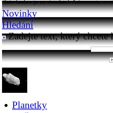
Tato funkce je na stránkách Astronomia nová
Novinky
Hledání
Zadejte text, který chcete 
Planetky