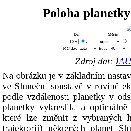
Poloha planetky
Den
Měsíc
.
Měřítko:
Body
:
Zdroj dat:
IAU
Na obrázku je v základním nastav
ve Sluneční soustavě v rovině ek
podle vzdálenosti planetky v odsl
planetky vykreslila a optimálně
které lze změnit z vybraných h
trajektorií) některých planet Sl