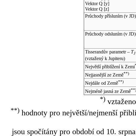
Vektor Q [y]
Vektor Q [z]
Průchody přísluním (v
JD
)
Průchody odsluním (v
JD
)
Tisserandův parametr –
T
J
(vztažený k Jupiteru)
Největší přiblížení k Zemi
**)
Nejjasnější ze Země
**)
Nejdále od Země
**
Nejméně jasná ze Země
*)
vztaženo
**)
hodnoty pro největší/nejmenší přibl
jsou spočítány pro období od 10. srpna