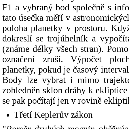
F1 a vybraný bod společně s info
tato úsečka měří v astronomickýc
poloha planetky v prostoru. Kdy
dokreslí se trojúhelník a vypoč
(známe délky všech stran). Pomo
označení zruší. Výpočet ploch
planetky, pokud je časový interval
Body lze vybrat i mimo trajekto
zohledněn sklon dráhy k ekliptice
se pak počítají jen v rovině eklipti
Třetí Keplerův zákon
"
Poměr druhých mocnin oběžných