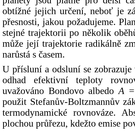
planety jsou platné pro delší č
obtížné jejich určení, neboť je 
přesnosti, jakou požadujeme. Pla
stejné trajektorii po několik oběh
může její trajektorie radikálně zm
narůstá s časem.
U přísluní a odsluní se zobrazuje
odhad efektivní teploty rovno
uvažováno Bondovo albedo
A
= 
použit Stefanův-Boltzmannův zák
termodynamické rovnováze. Abs
plochou průřezu, kdežto emise po