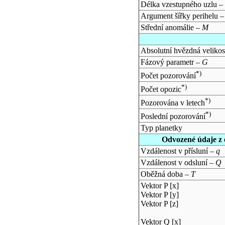
Délka vzestupného uzlu –
Argument šířky perihelu 
Střední anomálie –
M
Absolutní hvězdná velikos
Fázový parametr –
G
*)
Počet pozorování
*)
Počet opozic
*)
Pozorována v letech
*)
Poslední pozorování
Typ planetky
Odvozené údaje z 
Vzdálenost v přísluní –
q
Vzdálenost v odsluní –
Q
Oběžná doba –
T
Vektor P [x]
Vektor P [y]
Vektor P [z]
Vektor Q [x]