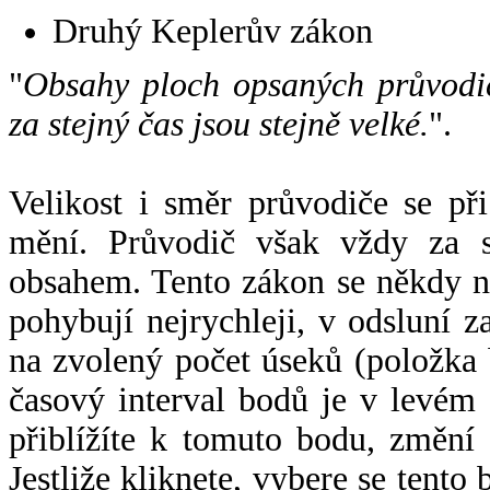
Druhý Keplerův zákon
"
Obsahy ploch opsaných průvodič
za stejný čas jsou stejně velké.
".
Velikost i směr průvodiče se při
mění. Průvodič však vždy za s
obsahem. Tento zákon se někdy 
pohybují nejrychleji, v odsluní z
na zvolený počet úseků (položka 
časový interval bodů je v levém
přiblížíte k tomuto bodu, změní
Jestliže kliknete, vybere se tento