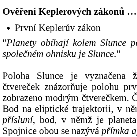
Ověření Keplerových zákonů …
První Keplerův zákon
"
Planety obíhají kolem Slunce p
společném ohnisku je Slunce.
"
Poloha Slunce je vyznačena 
čtvereček znázorňuje polohu pr
zobrazeno modrým čtverečkem. Če
Bod na eliptické trajektorii, v n
přísluní
, bod, v němž je planet
Spojnice obou se nazývá
přímka a