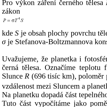
Pro výkon záření černého tělesa
zákon
kde
S
je obsah plochy povrchu těl
σ
je Stefanova-Boltzmannova kons
Uvažujeme, že planetka i fotosfér
černá tělesa. Označíme teplotu 
Slunce
R
(696 tisíc km), poloměr
vzdálenost mezi Sluncem a plane
Na planetku dopadá část tepelnéh
Tuto část vypočítáme jako pomě