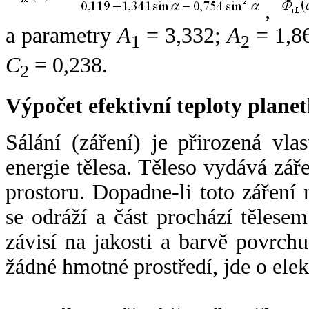
,
a parametry
A
= 3,332;
A
= 1,8
1
2
C
= 0,238.
2
Výpočet efektivní teploty plan
Sálání (záření) je přirozená vla
energie tělesa. Těleso vydává zá
prostoru. Dopadne-li toto záření n
se odráží a část prochází tělesem
závisí na jakosti a barvě povrch
žádné hmotné prostředí, jde o ele