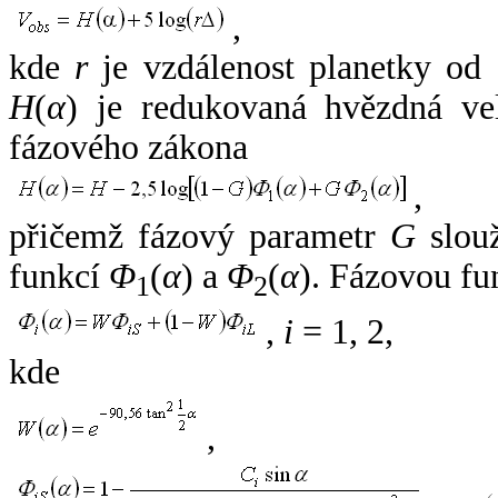
,
kde
r
je vzdálenost planetky od
H
(
α
) je redukovaná hvězdná vel
fázového zákona
,
přičemž fázový parametr
G
slouž
funkcí
Φ
(
α
) a
Φ
(
α
). Fázovou fu
1
2
,
i
= 1, 2,
kde
,