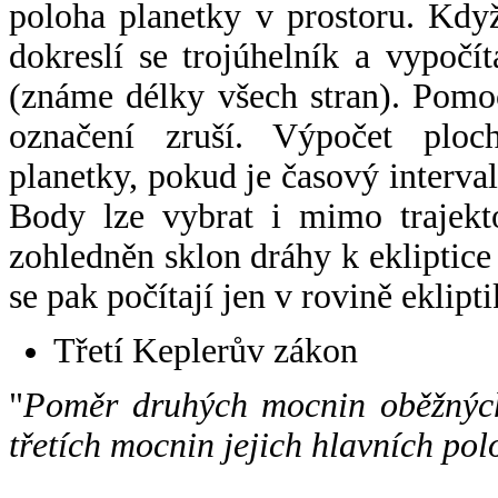
poloha planetky v prostoru. Kdy
dokreslí se trojúhelník a vypoč
(známe délky všech stran). Pomo
označení zruší. Výpočet ploch
planetky, pokud je časový interval
Body lze vybrat i mimo trajekto
zohledněn sklon dráhy k ekliptice
se pak počítají jen v rovině eklipti
Třetí Keplerův zákon
"
Poměr druhých mocnin oběžných
třetích mocnin jejich hlavních pol