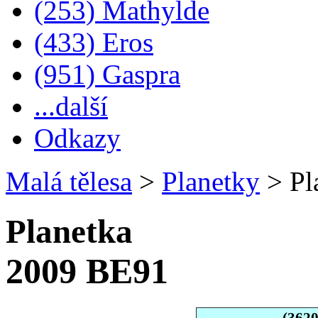
(253) Mathylde
(433) Eros
(951) Gaspra
...další
Odkazy
Malá tělesa
>
Planetky
>
Pl
Planetka
2009 BE91
(362