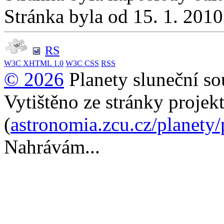
Stránka byla od 15. 1. 201
RS
W3C
XHTML 1.0
W3C
CSS
RSS
© 2026
Planety sluneční so
Vytištěno ze stránky projek
(
astronomia.zcu.cz/planety
Nahrávám...