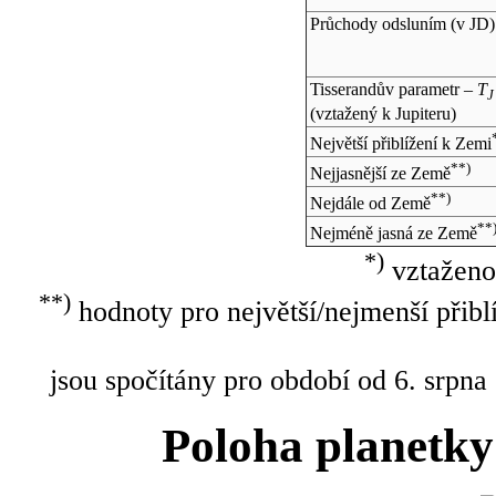
Průchody odsluním (v
JD
)
Tisserandův parametr –
T
J
(vztažený k Jupiteru)
Největší přiblížení k Zemi
**)
Nejjasnější ze Země
**)
Nejdále od Země
**
Nejméně jasná ze Země
*)
vztaženo
**)
hodnoty pro největší/nejmenší přibl
jsou spočítány pro období od 6. srpna
Poloha planetky