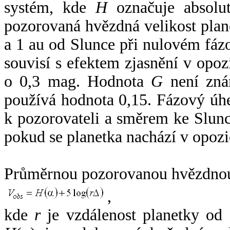
systém, kde
H
označuje absolut
pozorovaná hvězdná velikost plan
a 1 au od Slunce při nulovém fá
souvisí s efektem zjasnění v opoz
o 0,3 mag. Hodnota
G
není zná
používá hodnota 0,15. Fázový úh
k pozorovateli a směrem ke Slunc
pokud se planetka nachází v opozi
Průměrnou pozorovanou hvězdnou 
,
kde
r
je vzdálenost planetky od