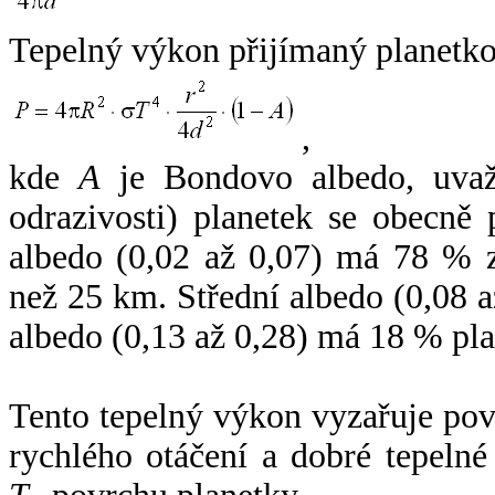
Tepelný výkon přijímaný planetko
,
kde
A
je Bondovo albedo, uvaž
odrazivosti) planetek se obecně
albedo (0,02 až 0,07) má 78 % z
než 25 km. Střední albedo (0,08 
albedo (0,13 až 0,28) má 18 % pla
Tento tepelný výkon vyzařuje po
rychlého otáčení a dobré tepelné