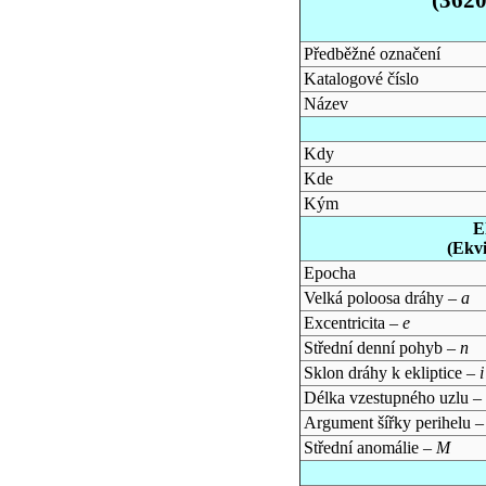
Předběžné označení
Katalogové číslo
Název
Kdy
Kde
Kým
E
(Ekv
Epocha
Velká poloosa dráhy –
a
Excentricita –
e
Střední denní pohyb –
n
Sklon dráhy k ekliptice –
i
Délka vzestupného uzlu –
Argument šířky perihelu 
Střední anomálie –
M