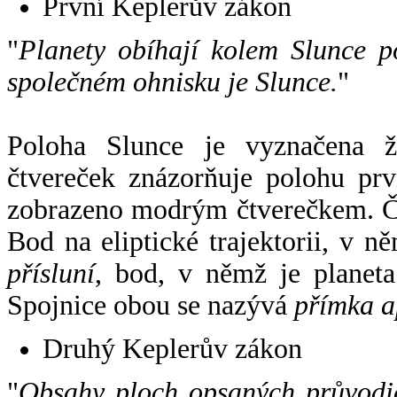
První Keplerův zákon
"
Planety obíhají kolem Slunce p
společném ohnisku je Slunce.
"
Poloha Slunce je vyznačena 
čtvereček znázorňuje polohu pr
zobrazeno modrým čtverečkem. Če
Bod na eliptické trajektorii, v n
přísluní
, bod, v němž je planet
Spojnice obou se nazývá
přímka a
Druhý Keplerův zákon
"
Obsahy ploch opsaných průvodič