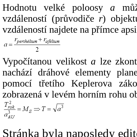
Hodnotu velké poloosy
a
může
vzdáleností (průvodiče
r
) objekt
vzdáleností najdete na přímce apsi
Vypočítanou velikost
a
lze zkont
nachází dráhové elementy plane
pomocí třetího Keplerova zák
zobrazená v levém horním rohu o
Stránka byla naposledy edi