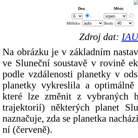
Den
Měsíc
.
Měřítko:
Body
:
Zdroj dat:
IAU
Na obrázku je v základním nastav
ve Sluneční soustavě v rovině ek
podle vzdálenosti planetky v odsl
planetky vykreslila a optimálně
které lze změnit z vybraných h
trajektorií) některých planet Sl
naznačuje, zda se planetka nacház
ní (červeně).