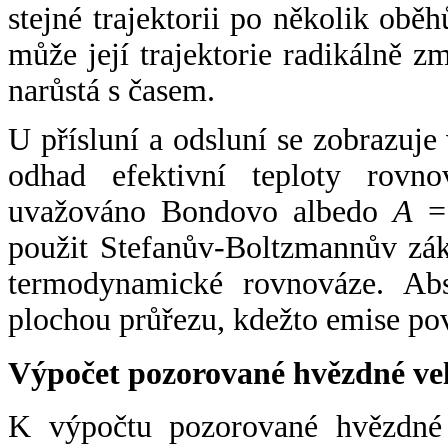
stejné trajektorii po několik oběh
může její trajektorie radikálně zm
narůstá s časem.
U přísluní a odsluní se zobrazuje
odhad efektivní teploty rovno
uvažováno Bondovo albedo
A
= 
použit Stefanův-Boltzmannův zák
termodynamické rovnováze. Abs
plochou průřezu, kdežto emise po
Výpočet pozorované hvězdné ve
K výpočtu pozorované hvězdné v