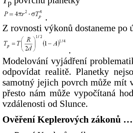
T
povrchu planetky
p
.
Z rovnosti výkonů dostaneme po 
.
Modelování vyjádření problemati
odpovídat realitě. Planetky nejso
samotný jejich povrch může mít v
přesto nám může vypočítaná hodn
vzdálenosti od Slunce.
Ověření Keplerových zákonů …