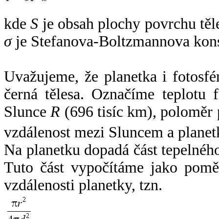
kde
S
je obsah plochy povrchu těl
σ
je Stefanova-Boltzmannova kons
Uvažujeme, že planetka i fotosfér
černá tělesa. Označíme teplotu 
Slunce
R
(696 tisíc km), poloměr
vzdálenost mezi Sluncem a plane
Na planetku dopadá část tepelnéh
Tuto část vypočítáme jako pomě
vzdálenosti planetky, tzn.