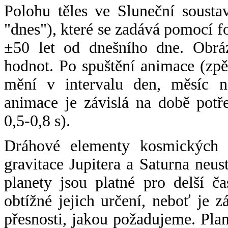
Polohu těles ve Sluneční sousta
"dnes"), které se zadává pomocí 
±50 let od dnešního dne. Obráz
hodnot. Po spuštění animace (zpě
mění v intervalu den, měsíc ne
animace je závislá na době potř
0,5-0,8 s).
Dráhové elementy kosmických t
gravitace Jupitera a Saturna neu
planety jsou platné pro delší č
obtížné jejich určení, neboť je 
přesnosti, jakou požadujeme. Pla