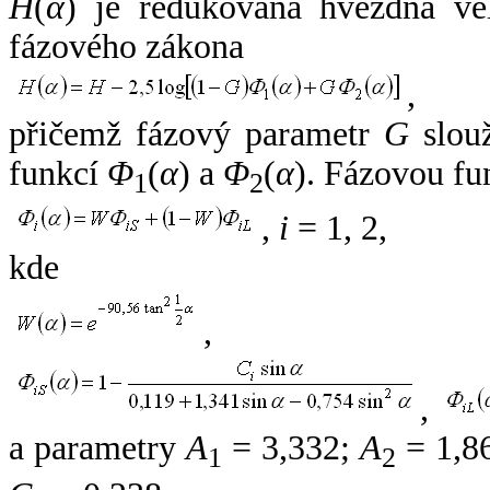
H
(
α
) je redukovaná hvězdná vel
fázového zákona
,
přičemž fázový parametr
G
slouž
funkcí
Φ
(
α
) a
Φ
(
α
). Fázovou fu
1
2
,
i
= 1, 2,
kde
,
,
a parametry
A
= 3,332;
A
= 1,8
1
2