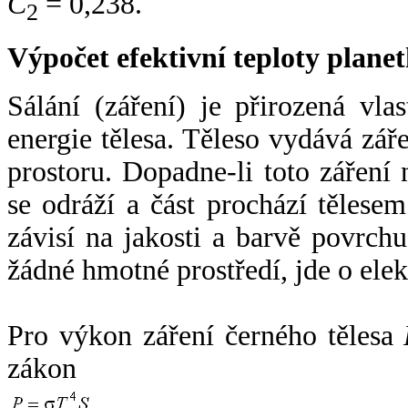
C
= 0,238.
2
Výpočet efektivní teploty plan
Sálání (záření) je přirozená vla
energie tělesa. Těleso vydává zá
prostoru. Dopadne-li toto záření n
se odráží a část prochází tělesem
závisí na jakosti a barvě povrch
žádné hmotné prostředí, jde o ele
Pro výkon záření černého tělesa
zákon