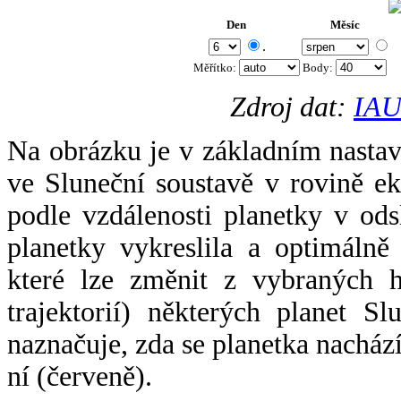
Den
Měsíc
.
Měřítko:
Body
:
Zdroj dat:
IAU
Na obrázku je v základním nastav
ve Sluneční soustavě v rovině ek
podle vzdálenosti planetky v odsl
planetky vykreslila a optimálně
které lze změnit z vybraných h
trajektorií) některých planet Sl
naznačuje, zda se planetka nacház
ní (červeně).