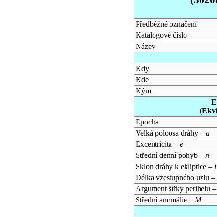
Předběžné označení
Katalogové číslo
Název
Kdy
Kde
Kým
E
(Ekv
Epocha
Velká poloosa dráhy –
a
Excentricita –
e
Střední denní pohyb –
n
Sklon dráhy k ekliptice –
i
Délka vzestupného uzlu –
Argument šířky perihelu 
Střední anomálie –
M