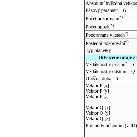
Absolutní hvězdná velikos
Fázový parametr –
G
*)
Počet pozorování
*)
Počet opozic
*)
Pozorována v letech
*)
Poslední pozorování
Typ planetky
Odvozené údaje z 
Vzdálenost v přísluní –
q
Vzdálenost v odsluní –
Q
Oběžná doba –
T
Vektor P [x]
Vektor P [y]
Vektor P [z]
Vektor Q [x]
Vektor Q [y]
Vektor Q [z]
Průchody přísluním (v
JD
)