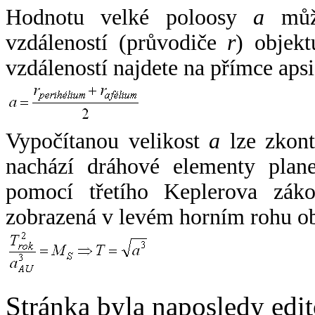
Hodnotu velké poloosy
a
může
vzdáleností (průvodiče
r
) objekt
vzdáleností najdete na přímce apsi
Vypočítanou velikost
a
lze zkont
nachází dráhové elementy plane
pomocí třetího Keplerova zák
zobrazená v levém horním rohu o
Stránka byla naposledy edi