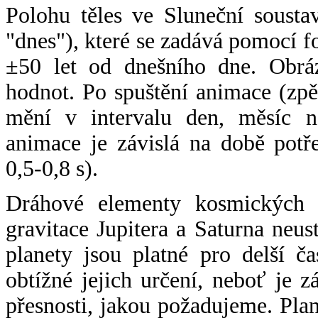
Polohu těles ve Sluneční sousta
"dnes"), které se zadává pomocí 
±50 let od dnešního dne. Obráz
hodnot. Po spuštění animace (zpě
mění v intervalu den, měsíc ne
animace je závislá na době potř
0,5-0,8 s).
Dráhové elementy kosmických t
gravitace Jupitera a Saturna neu
planety jsou platné pro delší č
obtížné jejich určení, neboť je 
přesnosti, jakou požadujeme. Pla