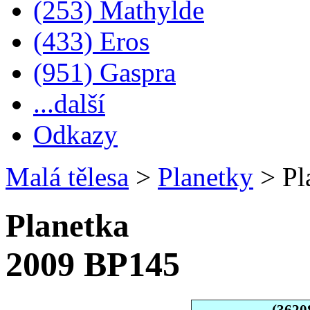
(253) Mathylde
(433) Eros
(951) Gaspra
...další
Odkazy
Malá tělesa
>
Planetky
>
Pl
Planetka
2009 BP145
(3620