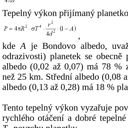
Tepelný výkon přijímaný planetko
,
kde
A
je Bondovo albedo, uvaž
odrazivosti) planetek se obecně
albedo (0,02 až 0,07) má 78 % z
než 25 km. Střední albedo (0,08 
albedo (0,13 až 0,28) má 18 % pla
Tento tepelný výkon vyzařuje po
rychlého otáčení a dobré tepelné