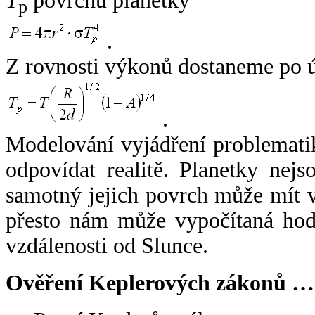
T
povrchu planetky
p
.
Z rovnosti výkonů dostaneme po 
.
Modelování vyjádření problemati
odpovídat realitě. Planetky nejso
samotný jejich povrch může mít v
přesto nám může vypočítaná hodn
vzdálenosti od Slunce.
Ověření Keplerových zákonů …