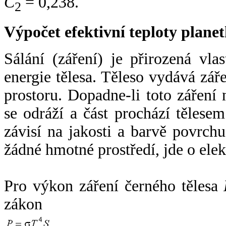
C
= 0,238.
2
Výpočet efektivní teploty plan
Sálání (záření) je přirozená vla
energie tělesa. Těleso vydává zá
prostoru. Dopadne-li toto záření n
se odráží a část prochází tělesem
závisí na jakosti a barvě povrch
žádné hmotné prostředí, jde o ele
Pro výkon záření černého tělesa
zákon