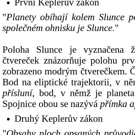
První Keplerův zákon
"
Planety obíhají kolem Slunce p
společném ohnisku je Slunce.
"
Poloha Slunce je vyznačena 
čtvereček znázorňuje polohu pr
zobrazeno modrým čtverečkem. Če
Bod na eliptické trajektorii, v n
přísluní
, bod, v němž je planet
Spojnice obou se nazývá
přímka a
Druhý Keplerův zákon
"
Obsahy ploch opsaných průvodič