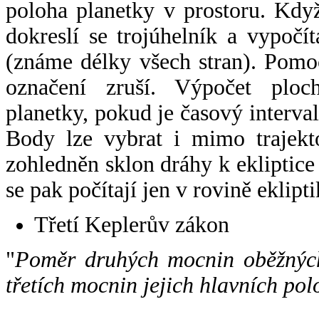
poloha planetky v prostoru. Kdy
dokreslí se trojúhelník a vypoč
(známe délky všech stran). Pomo
označení zruší. Výpočet ploch
planetky, pokud je časový interval
Body lze vybrat i mimo trajekto
zohledněn sklon dráhy k ekliptice
se pak počítají jen v rovině eklipti
Třetí Keplerův zákon
"
Poměr druhých mocnin oběžných
třetích mocnin jejich hlavních pol