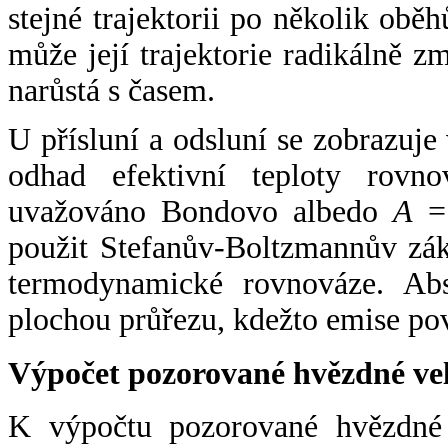
stejné trajektorii po několik oběh
může její trajektorie radikálně zm
narůstá s časem.
U přísluní a odsluní se zobrazuje
odhad efektivní teploty rovno
uvažováno Bondovo albedo
A
= 
použit Stefanův-Boltzmannův zák
termodynamické rovnováze. Abs
plochou průřezu, kdežto emise po
Výpočet pozorované hvězdné ve
K výpočtu pozorované hvězdné v