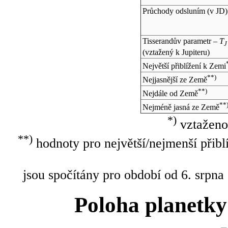
Průchody odsluním (v
JD
)
Tisserandův parametr –
T
J
(vztažený k Jupiteru)
Největší přiblížení k Zemi
**)
Nejjasnější ze Země
**)
Nejdále od Země
**
Nejméně jasná ze Země
*)
vztaženo
**)
hodnoty pro největší/nejmenší přibl
jsou spočítány pro období od 6. srpna
Poloha planetky