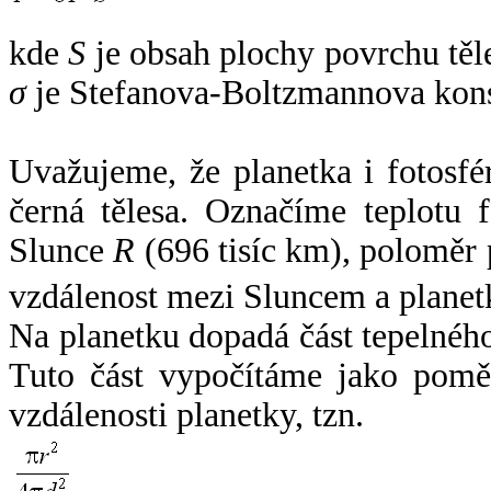
kde
S
je obsah plochy povrchu těl
σ
je Stefanova-Boltzmannova kons
Uvažujeme, že planetka i fotosfér
černá tělesa. Označíme teplotu 
Slunce
R
(696 tisíc km), poloměr
vzdálenost mezi Sluncem a plane
Na planetku dopadá část tepelnéh
Tuto část vypočítáme jako pomě
vzdálenosti planetky, tzn.