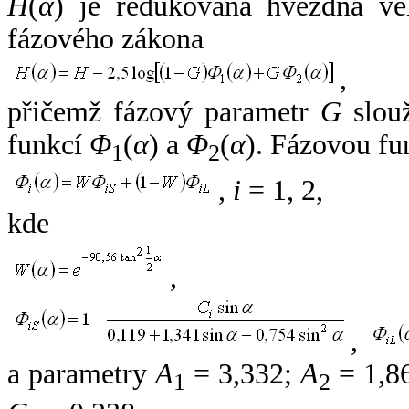
H
(
α
) je redukovaná hvězdná vel
fázového zákona
,
přičemž fázový parametr
G
slouž
funkcí
Φ
(
α
) a
Φ
(
α
). Fázovou fu
1
2
,
i
= 1, 2,
kde
,
,
a parametry
A
= 3,332;
A
= 1,8
1
2