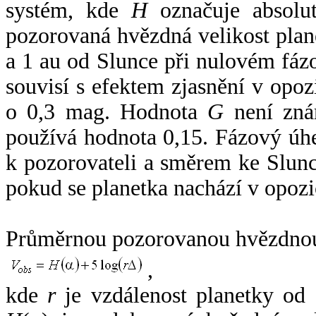
systém, kde
H
označuje absolut
pozorovaná hvězdná velikost plan
a 1 au od Slunce při nulovém fá
souvisí s efektem zjasnění v opoz
o 0,3 mag. Hodnota
G
není zná
používá hodnota 0,15. Fázový úh
k pozorovateli a směrem ke Slunc
pokud se planetka nachází v opozi
Průměrnou pozorovanou hvězdnou 
,
kde
r
je vzdálenost planetky od