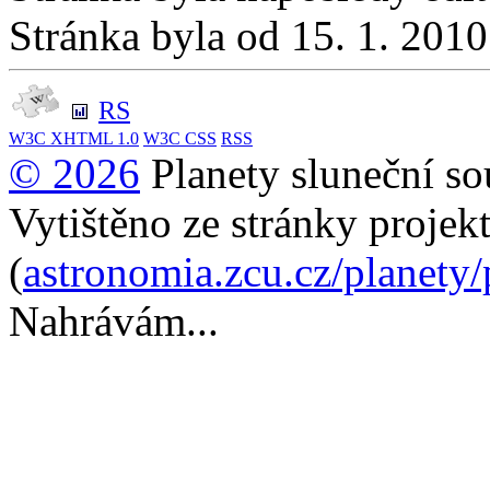
Stránka byla od 15. 1. 201
RS
W3C
XHTML 1.0
W3C
CSS
RSS
© 2026
Planety sluneční so
Vytištěno ze stránky projek
(
astronomia.zcu.cz/planety
Nahrávám...