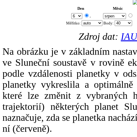
Den
Měsíc
.
Měřítko:
Body
:
Zdroj dat:
IAU
Na obrázku je v základním nastav
ve Sluneční soustavě v rovině ek
podle vzdálenosti planetky v odsl
planetky vykreslila a optimálně
které lze změnit z vybraných h
trajektorií) některých planet Sl
naznačuje, zda se planetka nacház
ní (červeně).