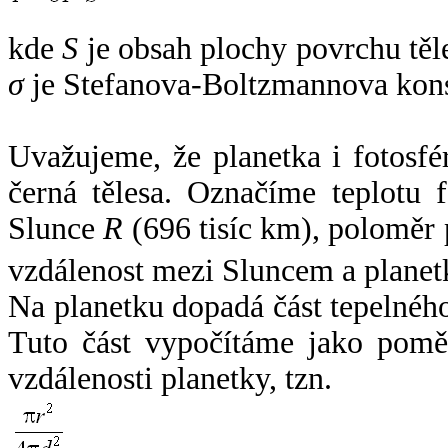
kde
S
je obsah plochy povrchu těl
σ
je Stefanova-Boltzmannova kons
Uvažujeme, že planetka i fotosfér
černá tělesa. Označíme teplotu 
Slunce
R
(696 tisíc km), poloměr
vzdálenost mezi Sluncem a plane
Na planetku dopadá část tepelnéh
Tuto část vypočítáme jako pomě
vzdálenosti planetky, tzn.