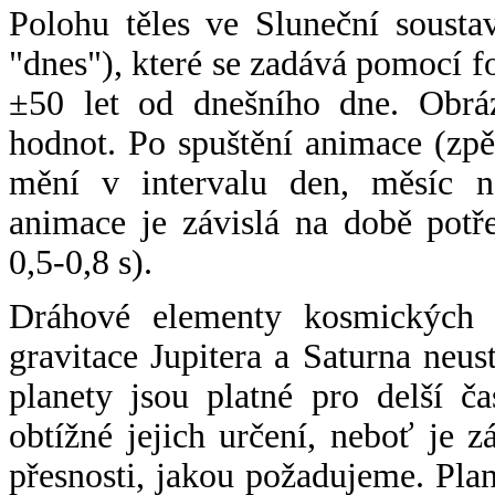
Polohu těles ve Sluneční sousta
"dnes"), které se zadává pomocí 
±50 let od dnešního dne. Obráz
hodnot. Po spuštění animace (zpě
mění v intervalu den, měsíc ne
animace je závislá na době potř
0,5-0,8 s).
Dráhové elementy kosmických t
gravitace Jupitera a Saturna neu
planety jsou platné pro delší č
obtížné jejich určení, neboť je 
přesnosti, jakou požadujeme. Pla