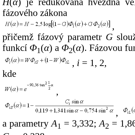
H
(
α
) je redukovaná hvězdná vel
fázového zákona
,
přičemž fázový parametr
G
slouž
funkcí
Φ
(
α
) a
Φ
(
α
). Fázovou fu
1
2
,
i
= 1, 2,
kde
,
,
a parametry
A
= 3,332;
A
= 1,8
1
2