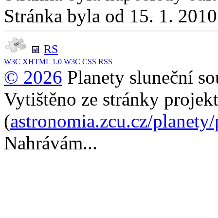
Stránka byla od 15. 1. 201
RS
W3C
XHTML 1.0
W3C
CSS
RSS
© 2026
Planety sluneční so
Vytištěno ze stránky projek
(
astronomia.zcu.cz/planety
Nahrávám...