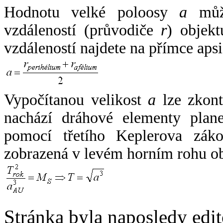
Hodnotu velké poloosy
a
může
vzdáleností (průvodiče
r
) objekt
vzdáleností najdete na přímce apsi
Vypočítanou velikost
a
lze zkont
nachází dráhové elementy plane
pomocí třetího Keplerova zák
zobrazená v levém horním rohu o
Stránka byla naposledy edi