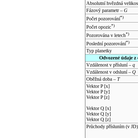
Absolutní hvězdná velikos
Fázový parametr –
G
*)
Počet pozorování
*)
Počet opozic
*)
Pozorována v letech
*)
Poslední pozorování
Typ planetky
Odvozené údaje z 
Vzdálenost v přísluní –
q
Vzdálenost v odsluní –
Q
Oběžná doba –
T
Vektor P [x]
Vektor P [y]
Vektor P [z]
Vektor Q [x]
Vektor Q [y]
Vektor Q [z]
Průchody přísluním (v
JD
)