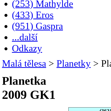
(253) Mathylde
(433) Eros
(951) Gaspra
...další
Odkazy
Malá tělesa
>
Planetky
>
Pl
Planetka
2009 GK1
(362