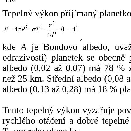
Tepelný výkon přijímaný planetko
,
kde
A
je Bondovo albedo, uvaž
odrazivosti) planetek se obecně
albedo (0,02 až 0,07) má 78 % z
než 25 km. Střední albedo (0,08 
albedo (0,13 až 0,28) má 18 % pla
Tento tepelný výkon vyzařuje po
rychlého otáčení a dobré tepelné