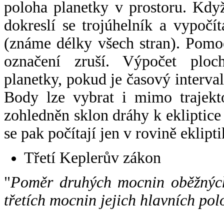
poloha planetky v prostoru. Kdy
dokreslí se trojúhelník a vypoč
(známe délky všech stran). Pomo
označení zruší. Výpočet ploch
planetky, pokud je časový interval
Body lze vybrat i mimo trajekto
zohledněn sklon dráhy k ekliptice
se pak počítají jen v rovině eklipti
Třetí Keplerův zákon
"
Poměr druhých mocnin oběžných
třetích mocnin jejich hlavních pol