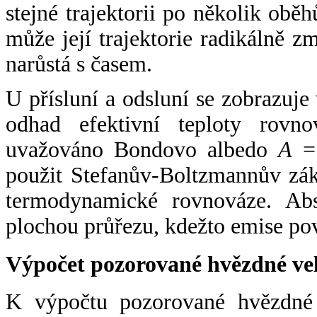
stejné trajektorii po několik oběh
může její trajektorie radikálně zm
narůstá s časem.
U přísluní a odsluní se zobrazuje
odhad efektivní teploty rovno
uvažováno Bondovo albedo
A
= 
použit Stefanův-Boltzmannův zák
termodynamické rovnováze. Abs
plochou průřezu, kdežto emise po
Výpočet pozorované hvězdné ve
K výpočtu pozorované hvězdné v