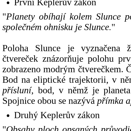
První Keplerův zákon
"
Planety obíhají kolem Slunce p
společném ohnisku je Slunce.
"
Poloha Slunce je vyznačena 
čtvereček znázorňuje polohu pr
zobrazeno modrým čtverečkem. Če
Bod na eliptické trajektorii, v n
přísluní
, bod, v němž je planet
Spojnice obou se nazývá
přímka a
Druhý Keplerův zákon
"
Obsahy ploch opsaných průvodič