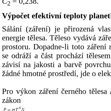
C
= 0,238.
2
Výpočet efektivní teploty plan
Sálání (záření) je přirozená vla
energie tělesa. Těleso vydává zá
prostoru. Dopadne-li toto záření n
se odráží a část prochází tělesem
závisí na jakosti a barvě povrch
žádné hmotné prostředí, jde o ele
Pro výkon záření černého tělesa
zákon