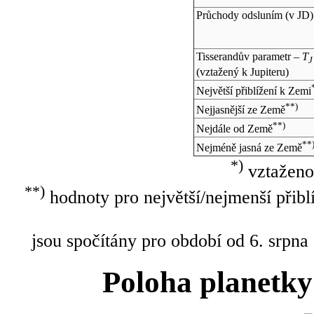
Průchody odsluním (v
JD
)
Tisserandův parametr –
T
J
(vztažený k Jupiteru)
Největší přiblížení k Zemi
**)
Nejjasnější ze Země
**)
Nejdále od Země
**
Nejméně jasná ze Země
*)
vztaženo
**)
hodnoty pro největší/nejmenší přibl
jsou spočítány pro období od 6. srpna
Poloha planetky