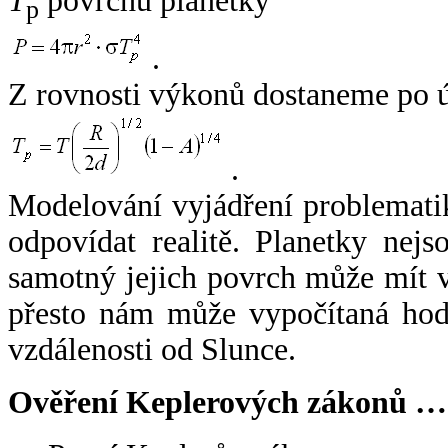
T
povrchu planetky
p
.
Z rovnosti výkonů dostaneme po 
.
Modelování vyjádření problemati
odpovídat realitě. Planetky nejso
samotný jejich povrch může mít v
přesto nám může vypočítaná hodn
vzdálenosti od Slunce.
Ověření Keplerových zákonů …