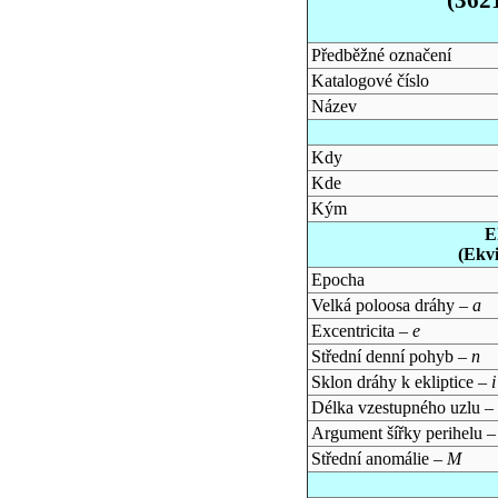
Předběžné označení
Katalogové číslo
Název
Kdy
Kde
Kým
E
(Ekv
Epocha
Velká poloosa dráhy –
a
Excentricita –
e
Střední denní pohyb –
n
Sklon dráhy k ekliptice –
i
Délka vzestupného uzlu –
Argument šířky perihelu 
Střední anomálie –
M