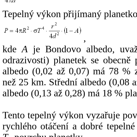
Tepelný výkon přijímaný planetko
,
kde
A
je Bondovo albedo, uvaž
odrazivosti) planetek se obecně
albedo (0,02 až 0,07) má 78 % z
než 25 km. Střední albedo (0,08 
albedo (0,13 až 0,28) má 18 % pla
Tento tepelný výkon vyzařuje po
rychlého otáčení a dobré tepelné