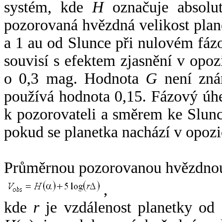
systém, kde
H
označuje absolut
pozorovaná hvězdná velikost plan
a 1 au od Slunce při nulovém fá
souvisí s efektem zjasnění v opoz
o 0,3 mag. Hodnota
G
není zná
používá hodnota 0,15. Fázový úh
k pozorovateli a směrem ke Slunc
pokud se planetka nachází v opozi
Průměrnou pozorovanou hvězdnou 
,
kde
r
je vzdálenost planetky od