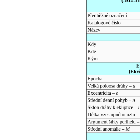
Předběžné označení
Katalogové číslo
Název
Kdy
Kde
Kým
E
(Ekv
Epocha
Velká poloosa dráhy –
a
Excentricita –
e
Střední denní pohyb –
n
Sklon dráhy k ekliptice –
i
Délka vzestupného uzlu –
Argument šířky perihelu 
Střední anomálie –
M