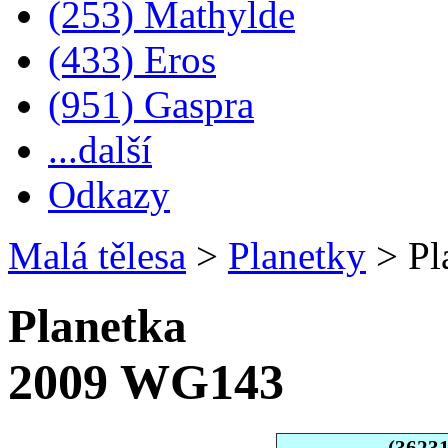
(253) Mathylde
(433) Eros
(951) Gaspra
...další
Odkazy
Malá tělesa
>
Planetky
>
Pl
Planetka
2009 WG143
(3623