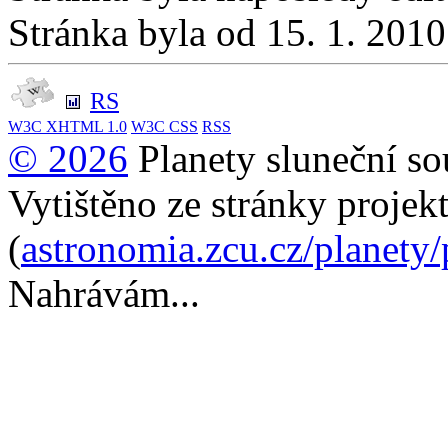
Stránka byla od 15. 1. 201
RS
W3C
XHTML 1.0
W3C
CSS
RSS
© 2026
Planety sluneční so
Vytištěno ze stránky projek
(
astronomia.zcu.cz/planety
Nahrávám...