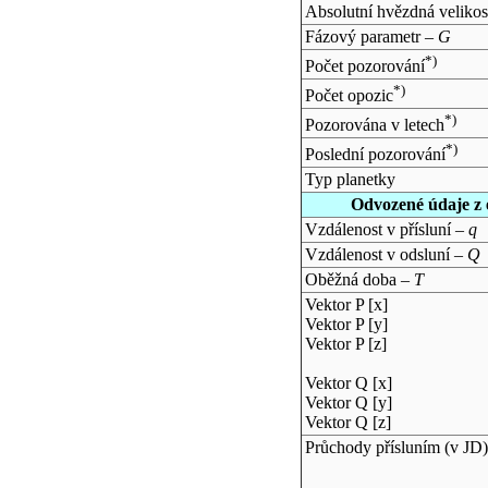
Absolutní hvězdná velikos
Fázový parametr –
G
*)
Počet pozorování
*)
Počet opozic
*)
Pozorována v letech
*)
Poslední pozorování
Typ planetky
Odvozené údaje z 
Vzdálenost v přísluní –
q
Vzdálenost v odsluní –
Q
Oběžná doba –
T
Vektor P [x]
Vektor P [y]
Vektor P [z]
Vektor Q [x]
Vektor Q [y]
Vektor Q [z]
Průchody přísluním (v
JD
)