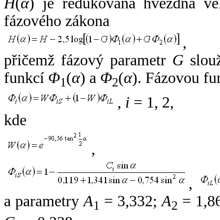
H
(
α
) je redukovaná hvězdná vel
fázového zákona
,
přičemž fázový parametr
G
slouž
funkcí
Φ
(
α
) a
Φ
(
α
). Fázovou fu
1
2
,
i
= 1, 2,
kde
,
,
a parametry
A
= 3,332;
A
= 1,8
1
2