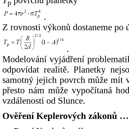
T
povrchu planetky
p
.
Z rovnosti výkonů dostaneme po 
.
Modelování vyjádření problemati
odpovídat realitě. Planetky nejso
samotný jejich povrch může mít v
přesto nám může vypočítaná hodn
vzdálenosti od Slunce.
Ověření Keplerových zákonů …