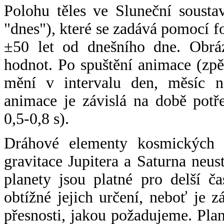
Polohu těles ve Sluneční sousta
"dnes"), které se zadává pomocí 
±50 let od dnešního dne. Obráz
hodnot. Po spuštění animace (zpě
mění v intervalu den, měsíc ne
animace je závislá na době potř
0,5-0,8 s).
Dráhové elementy kosmických t
gravitace Jupitera a Saturna neu
planety jsou platné pro delší č
obtížné jejich určení, neboť je 
přesnosti, jakou požadujeme. Pla