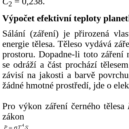
C
= 0,238.
2
Výpočet efektivní teploty plan
Sálání (záření) je přirozená vla
energie tělesa. Těleso vydává zá
prostoru. Dopadne-li toto záření n
se odráží a část prochází tělesem
závisí na jakosti a barvě povrch
žádné hmotné prostředí, jde o ele
Pro výkon záření černého tělesa
zákon