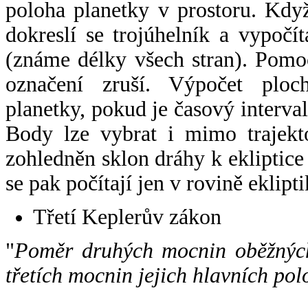
poloha planetky v prostoru. Kdy
dokreslí se trojúhelník a vypoč
(známe délky všech stran). Pomo
označení zruší. Výpočet ploch
planetky, pokud je časový interval
Body lze vybrat i mimo trajekto
zohledněn sklon dráhy k ekliptice
se pak počítají jen v rovině eklipti
Třetí Keplerův zákon
"
Poměr druhých mocnin oběžných
třetích mocnin jejich hlavních pol