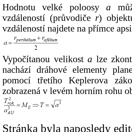
Hodnotu velké poloosy
a
může
vzdáleností (průvodiče
r
) objekt
vzdáleností najdete na přímce apsi
Vypočítanou velikost
a
lze zkont
nachází dráhové elementy plane
pomocí třetího Keplerova zák
zobrazená v levém horním rohu o
Stránka byla naposledy edi