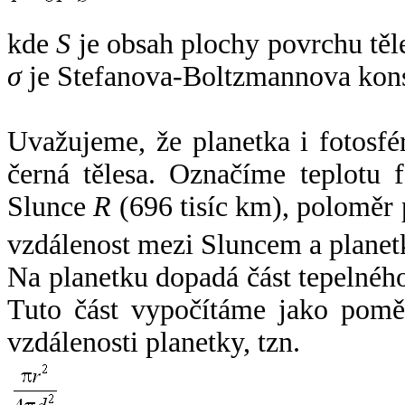
kde
S
je obsah plochy povrchu těl
σ
je Stefanova-Boltzmannova kons
Uvažujeme, že planetka i fotosfér
černá tělesa. Označíme teplotu 
Slunce
R
(696 tisíc km), poloměr
vzdálenost mezi Sluncem a plane
Na planetku dopadá část tepelnéh
Tuto část vypočítáme jako pomě
vzdálenosti planetky, tzn.