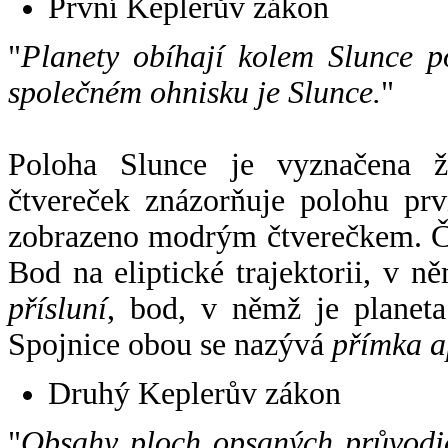
První Keplerův zákon
"
Planety obíhají kolem Slunce p
společném ohnisku je Slunce.
"
Poloha Slunce je vyznačena 
čtvereček znázorňuje polohu pr
zobrazeno modrým čtverečkem. Če
Bod na eliptické trajektorii, v n
přísluní
, bod, v němž je planet
Spojnice obou se nazývá
přímka a
Druhý Keplerův zákon
"
Obsahy ploch opsaných průvodič