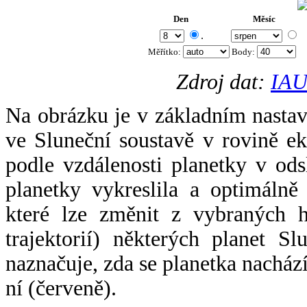
Den
Měsíc
.
Měřítko:
Body
:
Zdroj dat:
IAU
Na obrázku je v základním nastav
ve Sluneční soustavě v rovině ek
podle vzdálenosti planetky v odsl
planetky vykreslila a optimálně
které lze změnit z vybraných h
trajektorií) některých planet Sl
naznačuje, zda se planetka nacház
ní (červeně).