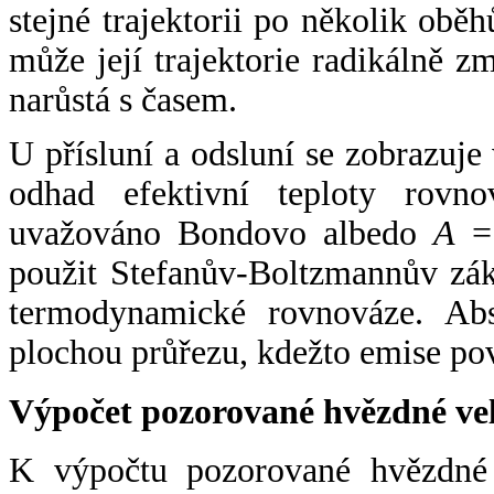
stejné trajektorii po několik oběh
může její trajektorie radikálně zm
narůstá s časem.
U přísluní a odsluní se zobrazuje
odhad efektivní teploty rovno
uvažováno Bondovo albedo
A
= 
použit Stefanův-Boltzmannův zák
termodynamické rovnováze. Abs
plochou průřezu, kdežto emise po
Výpočet pozorované hvězdné ve
K výpočtu pozorované hvězdné v