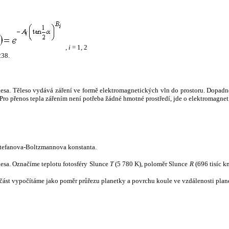
,
i
= 1, 2
238.
tělesa. Těleso vydává záření ve formě elektromagnetických vln do prostoru. Dopadne-l
u. Pro přenos tepla zářením není potřeba žádné hmotné prostředí, jde o elektromagnet
tefanova-Boltzmannova konstanta.
tělesa. Označíme teplotu fotosféry Slunce
T
(5 780 K), poloměr Slunce
R
(696 tisíc k
část vypočítáme jako poměr průřezu planetky a povrchu koule ve vzdálenosti plane