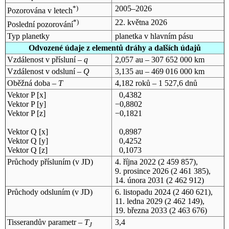
*)
2005–2026
Pozorována v letech
*)
22. května 2026
Poslední pozorování
Typ planetky
planetka v hlavním pásu
Odvozené údaje z elementů dráhy a dalších údajů
Vzdálenost v přísluní –
q
2,057 au – 307 652 000 km
Vzdálenost v odsluní –
Q
3,135 au – 469 016 000 km
Oběžná doba –
T
4,182 roků – 1 527,6 dnů
Vektor P [x]
0,4382
Vektor P [y]
−0,8802
Vektor P [z]
−0,1821
Vektor Q [x]
0,8987
Vektor Q [y]
0,4252
Vektor Q [z]
0,1073
Průchody přísluním (v
JD
)
4. října 2022
(2 459 857),
9. prosince 2026
(2 461 385),
14. února 2031
(2 462 912)
Průchody odsluním (v
JD
)
6. listopadu 2024
(2 460 621),
11. ledna 2029
(2 462 149),
19. března 2033
(2 463 676)
Tisserandův parametr –
T
3,4
J