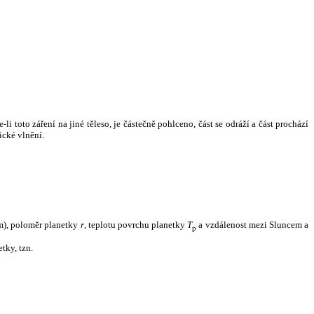
i toto záření na jiné těleso, je částečně pohlceno, část se odráží a část prochází
ické vlnění.
m), poloměr planetky
r
, teplotu povrchu planetky
T
a vzdálenost mezi Sluncem a
p
tky, tzn.