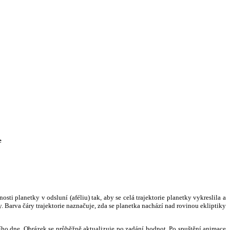
e
i planetky v odsluní (aféliu) tak, aby se celá trajektorie planetky vykreslila a
. Barva čáry trajektorie naznačuje, zda se planetka nachází nad rovinou ekliptiky
ního dne. Obrázek se průběžně aktualizuje po zadání hodnot. Po spuštění animace