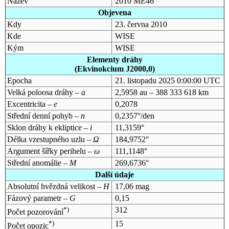
Název
2010 ME46
Objevena
Kdy
23. června 2010
Kde
WISE
Kým
WISE
Elementy dráhy
(Ekvinokcium J2000,0)
Epocha
21. listopadu 2025 0:00:00 UTC
Velká poloosa dráhy –
a
2,5958 au – 388 333 618 km
Excentricita –
e
0,2078
Střední denní pohyb –
n
0,2357°/den
Sklon dráhy k ekliptice –
i
11,3159°
Délka vzestupného uzlu –
Ω
184,9752°
Argument šířky perihelu –
ω
111,1148°
Střední anomálie –
M
269,6736°
Další údaje
Absolutní hvězdná velikost –
H
17,06 mag
Fázový parametr –
G
0,15
*)
312
Počet pozorování
*)
15
Počet opozic