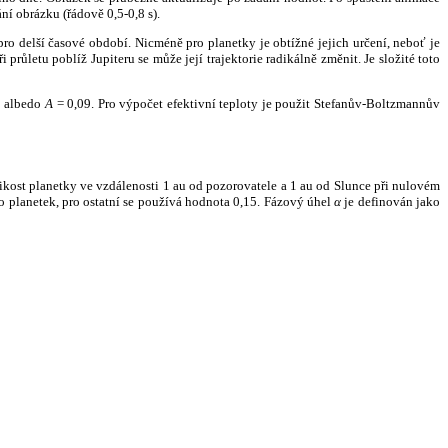
ní obrázku (řádově 0,5-0,8 s).
ro delší časové období. Nicméně pro planetky je obtížné jejich určení, neboť je
růletu poblíž Jupiteru se může její trajektorie radikálně změnit. Je složité toto
o albedo
A
= 0,09. Pro výpočet efektivní teploty je použit Stefanův-Boltzmannův
kost planetky ve vzdálenosti 1 au od pozorovatele a 1 au od Slunce při nulovém
planetek, pro ostatní se používá hodnota 0,15. Fázový úhel
α
je definován jako