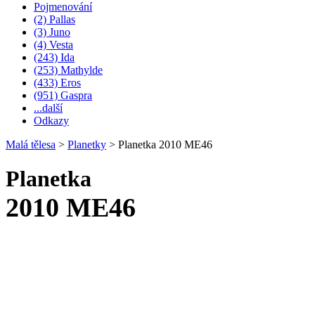
Pojmenování
(2) Pallas
(3) Juno
(4) Vesta
(243) Ida
(253) Mathylde
(433) Eros
(951) Gaspra
...další
Odkazy
Malá tělesa
>
Planetky
>
Planetka 2010 ME46
Planetka
2010 ME46