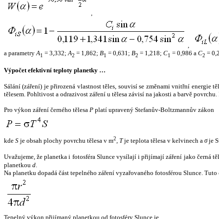
,
,
a parametry
A
= 3,332;
A
= 1,862;
B
= 0,631;
B
= 1,218;
C
= 0,986 a
C
= 0,
1
2
1
2
1
2
Výpočet efektivní teploty planetky …
Sálání (záření) je přirozená vlastnost těles, souvisí se změnami vnitřní energie 
tělesem. Pohltivost a odrazivost záření u tělesa závisí na jakosti a barvě povrch
Pro výkon záření černého tělesa
P
platí upravený Stefanův-Boltzmannův zákon
2
kde
S
je obsah plochy povrchu tělesa v m
,
T
je teplota tělesa v kelvinech a
σ
je S
Uvažujeme, že planetka i fotosféra Slunce vysílají i přijímají záření jako černá 
planetkou
d
.
Na planetku dopadá část tepelného záření vyzařovaného fotosférou Slunce. Tuto 
Tepelný výkon přijímaný planetkou od fotosféry Slunce je