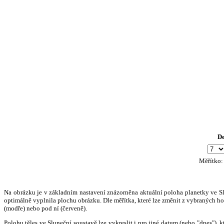
D
Měřítko
Na obrázku je v základním nastavení znázorněna aktuální poloha planetky ve Slun
optimálně vyplnila plochu obrázku. Dle měřítka, které lze změnit z vybraných hod
(modře) nebo pod ní (červeně).
Polohu těles ve Sluneční soustavě lze vykreslit i pro jiné datum (nebo "dnes")