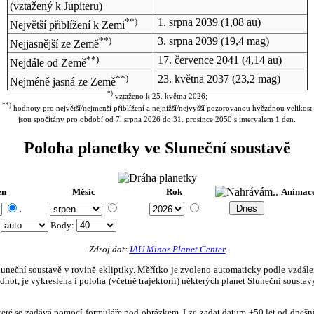
(vztažený k Jupiteru)
**)
1. srpna 2039
(1,08 au)
Největší přiblížení k Zemi
**)
3. srpna 2039
(19,4 mag)
Nejjasnější ze Země
**)
17. července 2041
(4,14 au)
Nejdále od Země
**)
23. května 2037
(23,2 mag)
Nejméně jasná ze Země
*)
vztaženo k 25. května 2026;
**)
hodnoty pro největší/nejmenší přiblížení a nejnižší/nejvyšší pozorovanou hvězdnou velikost
jsou spočítány pro období od 7. srpna 2026 do 31. prosince 2050 s intervalem 1 den.
Poloha planetky ve Sluneční soustavě
en
Měsíc
Rok
Animac
.
:
Body
:
Zdroj dat:
IAU Minor Planet Center
eční soustavě v rovině ekliptiky. Měřítko je zvoleno automaticky podle vzdálenost
not, je vykreslena i poloha (včetně trajektorií) některých planet Sluneční soustavy
, které se zadává pomocí formuláře pod obrázkem. Lze zadat datum ±50 let od dneš