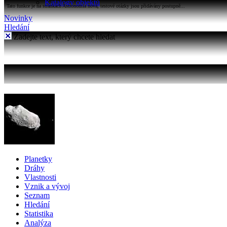
Katalogy objektů
Tato funkce je na stránkách Astronomia nová, testové otázky jsou přidávány postupně...
Novinky
Hledání
Zadejte text, který chcete hledat
Planetky
Dráhy
Vlastnosti
Vznik a vývoj
Seznam
Hledání
Statistika
Analýza