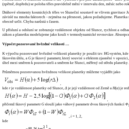
(zpětně, dopředu) se poloha těles pravidelně mění v intervalu den, měsíc nebo ro
Dráhové elementy kosmických těles ve Sluneční soustavě se vlivem gravitace Jup
závislé na mnoha faktorech - zejména na přesnosti, jakou požadujeme. Planetka se
obecně určit. Chyba narůstá s časem.
U přísluní a odsluní se zobrazuje vzdálenost objektu od Slunce, rychlost a od
zákon a planetku modelujeme jako kouli v termodynamické rovnováze. Absorpce 
Výpočet pozorované hvězdné velikosti …
K výpočtu pozorované hvězdné velikosti planetky je použit tzv. HG-systém, kd
fázovém úhlu, a
G
je fázový parametr, který souvisí s efektem zjasnění v opozic
úhel mezi směrem k pozorovateli a směrem ke Slunci, měřený od středu planetky. 
Průměrnou pozorovanou hvězdnou velikost planetky můžeme vyjádřit jako
,
kde
r
je vzdálenost planetky od Slunce,
Δ
je její vzdálenost od Země a
H
(
α
) je r
,
přičemž fázový parametr
G
slouží jako váhový parametr dvou fázových funkcí
Φ
,
i
= 1, 2,
kde