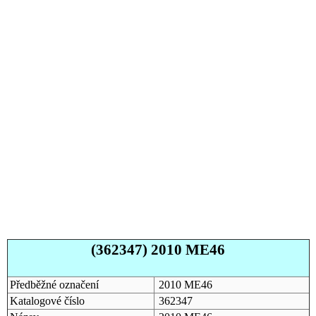
(362347) 2010 ME46
Předběžné označení
2010 ME46
Katalogové číslo
362347