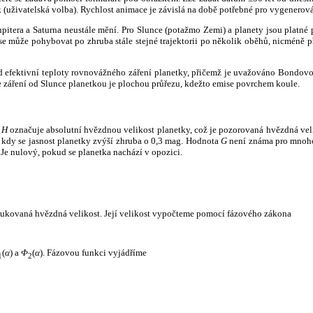
k (uživatelská volba). Rychlost animace je závislá na době potřebné pro vygenerová
itera a Saturna neustále mění. Pro Slunce (potažmo Zemi) a planety jsou platné p
 může pohybovat po zhruba stále stejné trajektorii po několik oběhů, nicméně při p
had efektivní teploty rovnovážného záření planetky, přičemž je uvažováno Bondov
záření od Slunce planetkou je plochou průřezu, kdežto emise povrchem koule.
e
H
označuje absolutní hvězdnou velikost planetky, což je pozorovaná hvězdná veli
i, kdy se jasnost planetky zvýší zhruba o 0,3 mag. Hodnota
G
není známa pro mnoho 
Je nulový, pokud se planetka nachází v opozici.
edukovaná hvězdná velikost. Její velikost vypočteme pomocí fázového zákona
(
α
) a
Φ
(
α
). Fázovou funkci vyjádříme
1
2