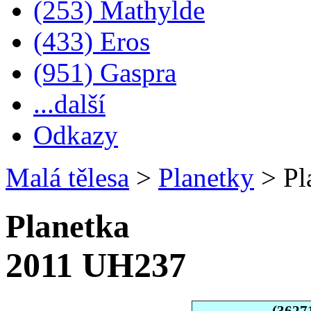
(253) Mathylde
(433) Eros
(951) Gaspra
...další
Odkazy
Malá tělesa
>
Planetky
>
Pl
Planetka
2011 UH237
(3627