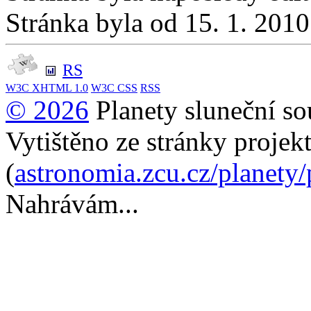
Stránka byla od 15. 1. 201
RS
W3C
XHTML 1.0
W3C
CSS
RSS
© 2026
Planety sluneční so
Vytištěno ze stránky projek
(
astronomia.zcu.cz/planety
Nahrávám...