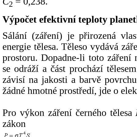
C
= 0,238.
2
Výpočet efektivní teploty plan
Sálání (záření) je přirozená vla
energie tělesa. Těleso vydává zá
prostoru. Dopadne-li toto záření n
se odráží a část prochází tělesem
závisí na jakosti a barvě povrch
žádné hmotné prostředí, jde o ele
Pro výkon záření černého tělesa
zákon