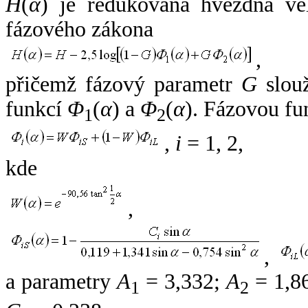
H
(
α
) je redukovaná hvězdná vel
fázového zákona
,
přičemž fázový parametr
G
slouž
funkcí
Φ
(
α
) a
Φ
(
α
). Fázovou fu
1
2
,
i
= 1, 2,
kde
,
,
a parametry
A
= 3,332;
A
= 1,8
1
2