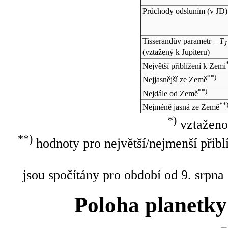
Průchody odsluním (v
JD
)
Tisserandův parametr –
T
J
(vztažený k Jupiteru)
Největší přiblížení k Zemi
**)
Nejjasnější ze Země
**)
Nejdále od Země
**
Nejméně jasná ze Země
*)
vztaženo
**)
hodnoty pro největší/nejmenší přibl
jsou spočítány pro období od 9. srpna
Poloha planetky