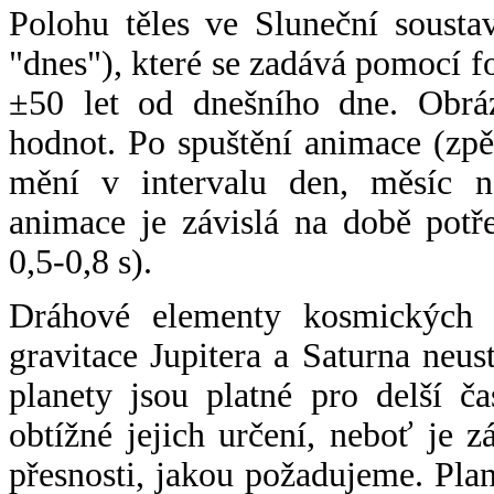
Polohu těles ve Sluneční sousta
"dnes"), které se zadává pomocí 
±50 let od dnešního dne. Obráz
hodnot. Po spuštění animace (zpě
mění v intervalu den, měsíc ne
animace je závislá na době potř
0,5-0,8 s).
Dráhové elementy kosmických t
gravitace Jupitera a Saturna neu
planety jsou platné pro delší č
obtížné jejich určení, neboť je 
přesnosti, jakou požadujeme. Pla