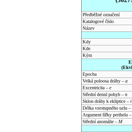
Předběžné označení
Katalogové číslo
Název
Kdy
Kde
Kým
E
(Ekv
Epocha
Velká poloosa dráhy –
a
Excentricita –
e
Střední denní pohyb –
n
Sklon dráhy k ekliptice –
i
Délka vzestupného uzlu –
Argument šířky perihelu 
Střední anomálie –
M