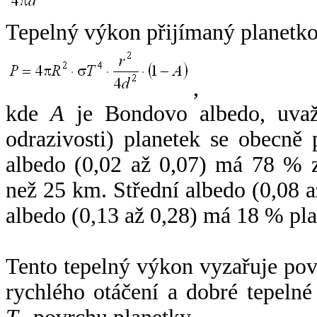
Tepelný výkon přijímaný planetko
,
kde
A
je Bondovo albedo, uvaž
odrazivosti) planetek se obecně
albedo (0,02 až 0,07) má 78 % z
než 25 km. Střední albedo (0,08 
albedo (0,13 až 0,28) má 18 % pla
Tento tepelný výkon vyzařuje po
rychlého otáčení a dobré tepelné