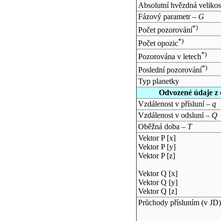
Absolutní hvězdná velikos
Fázový parametr –
G
*)
Počet pozorování
*)
Počet opozic
*)
Pozorována v letech
*)
Poslední pozorování
Typ planetky
Odvozené údaje z 
Vzdálenost v přísluní –
q
Vzdálenost v odsluní –
Q
Oběžná doba –
T
Vektor P [x]
Vektor P [y]
Vektor P [z]
Vektor Q [x]
Vektor Q [y]
Vektor Q [z]
Průchody přísluním (v
JD
)