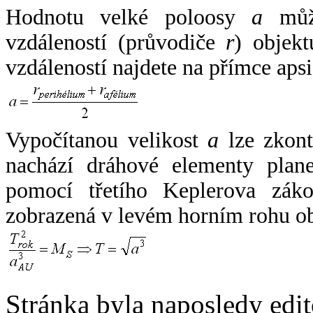
Hodnotu velké poloosy
a
může
vzdáleností (průvodiče
r
) objekt
vzdáleností najdete na přímce apsi
Vypočítanou velikost
a
lze zkont
nachází dráhové elementy plane
pomocí třetího Keplerova zák
zobrazená v levém horním rohu o
Stránka byla naposledy edi