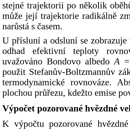
stejné trajektorii po několik oběh
může její trajektorie radikálně zm
narůstá s časem.
U přísluní a odsluní se zobrazuje
odhad efektivní teploty rovno
uvažováno Bondovo albedo
A
= 
použit Stefanův-Boltzmannův zák
termodynamické rovnováze. Abs
plochou průřezu, kdežto emise po
Výpočet pozorované hvězdné ve
K výpočtu pozorované hvězdné v