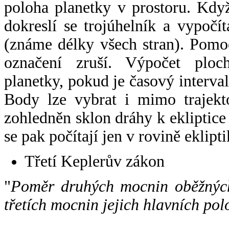
poloha planetky v prostoru. Kdy
dokreslí se trojúhelník a vypoč
(známe délky všech stran). Pomo
označení zruší. Výpočet ploch
planetky, pokud je časový interval
Body lze vybrat i mimo trajekto
zohledněn sklon dráhy k ekliptice
se pak počítají jen v rovině eklipti
Třetí Keplerův zákon
"
Poměr druhých mocnin oběžných
třetích mocnin jejich hlavních pol