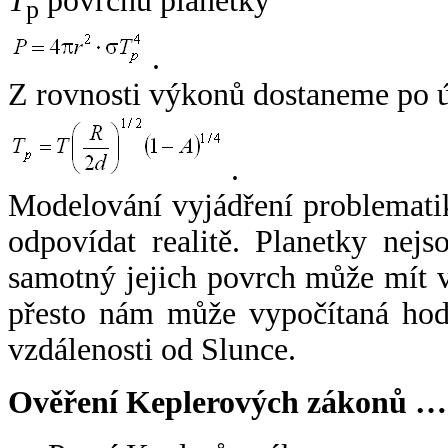
T
povrchu planetky
p
.
Z rovnosti výkonů dostaneme po 
.
Modelování vyjádření problemati
odpovídat realitě. Planetky nejso
samotný jejich povrch může mít v
přesto nám může vypočítaná hodn
vzdálenosti od Slunce.
Ověření Keplerových zákonů …