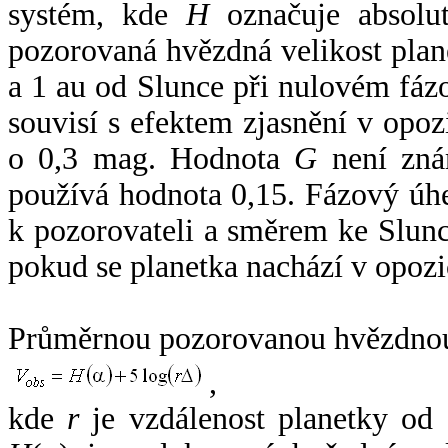
systém, kde
H
označuje absolut
pozorovaná hvězdná velikost plan
a 1 au od Slunce při nulovém fá
souvisí s efektem zjasnění v opoz
o 0,3 mag. Hodnota
G
není zná
používá hodnota 0,15. Fázový úh
k pozorovateli a směrem ke Slunc
pokud se planetka nachází v opozi
Průměrnou pozorovanou hvězdnou 
,
kde
r
je vzdálenost planetky od