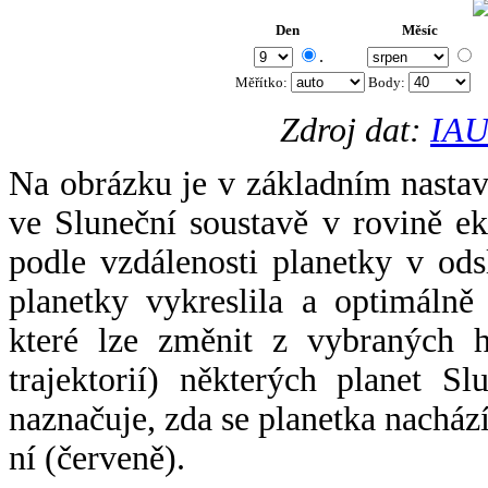
Den
Měsíc
.
Měřítko:
Body
:
Zdroj dat:
IAU
Na obrázku je v základním nastav
ve Sluneční soustavě v rovině ek
podle vzdálenosti planetky v odsl
planetky vykreslila a optimálně
které lze změnit z vybraných h
trajektorií) některých planet Sl
naznačuje, zda se planetka nacház
ní (červeně).