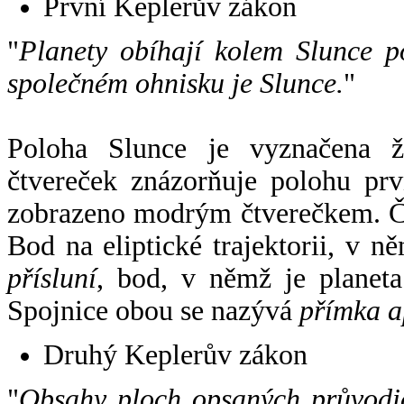
První Keplerův zákon
"
Planety obíhají kolem Slunce p
společném ohnisku je Slunce.
"
Poloha Slunce je vyznačena 
čtvereček znázorňuje polohu pr
zobrazeno modrým čtverečkem. Če
Bod na eliptické trajektorii, v n
přísluní
, bod, v němž je planet
Spojnice obou se nazývá
přímka a
Druhý Keplerův zákon
"
Obsahy ploch opsaných průvodič