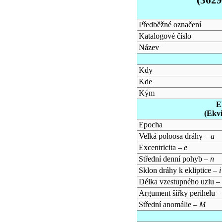
Předběžné označení
Katalogové číslo
Název
Kdy
Kde
Kým
E
(Ekv
Epocha
Velká poloosa dráhy –
a
Excentricita –
e
Střední denní pohyb –
n
Sklon dráhy k ekliptice –
i
Délka vzestupného uzlu –
Argument šířky perihelu 
Střední anomálie –
M