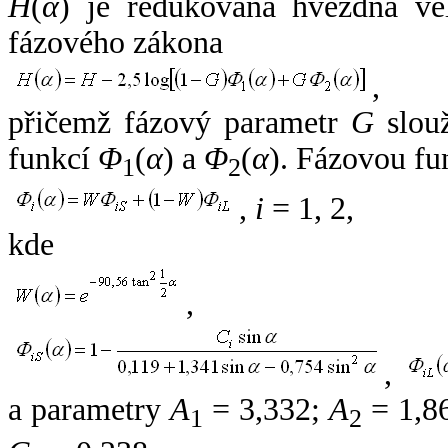
H
(
α
) je redukovaná hvězdná vel
fázového zákona
,
přičemž fázový parametr
G
slouž
funkcí
Φ
(
α
) a
Φ
(
α
). Fázovou fu
1
2
,
i
= 1, 2,
kde
,
,
a parametry
A
= 3,332;
A
= 1,8
1
2