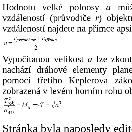
Hodnotu velké poloosy
a
může
vzdáleností (průvodiče
r
) objekt
vzdáleností najdete na přímce apsi
Vypočítanou velikost
a
lze zkont
nachází dráhové elementy plane
pomocí třetího Keplerova zák
zobrazená v levém horním rohu o
Stránka byla naposledy edi