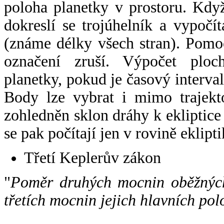
poloha planetky v prostoru. Kdy
dokreslí se trojúhelník a vypoč
(známe délky všech stran). Pomo
označení zruší. Výpočet ploch
planetky, pokud je časový interval
Body lze vybrat i mimo trajekto
zohledněn sklon dráhy k ekliptice
se pak počítají jen v rovině eklipti
Třetí Keplerův zákon
"
Poměr druhých mocnin oběžných
třetích mocnin jejich hlavních pol