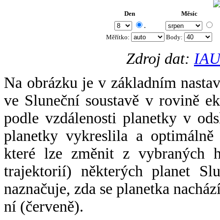
Den
Měsíc
.
Měřítko:
Body
:
Zdroj dat:
IAU
Na obrázku je v základním nastav
ve Sluneční soustavě v rovině ek
podle vzdálenosti planetky v odsl
planetky vykreslila a optimálně
které lze změnit z vybraných h
trajektorií) některých planet Sl
naznačuje, zda se planetka nacház
ní (červeně).