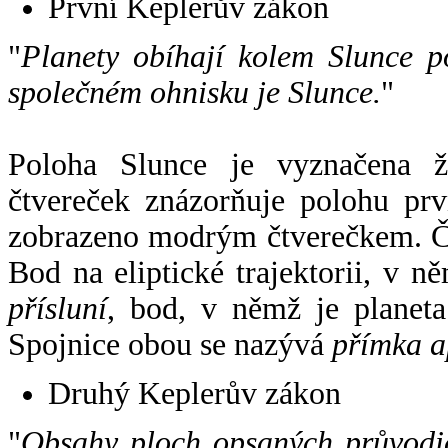
První Keplerův zákon
"
Planety obíhají kolem Slunce p
společném ohnisku je Slunce.
"
Poloha Slunce je vyznačena 
čtvereček znázorňuje polohu pr
zobrazeno modrým čtverečkem. Če
Bod na eliptické trajektorii, v n
přísluní
, bod, v němž je planet
Spojnice obou se nazývá
přímka a
Druhý Keplerův zákon
"
Obsahy ploch opsaných průvodič