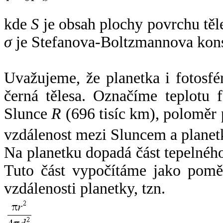
kde
S
je obsah plochy povrchu těl
σ
je Stefanova-Boltzmannova kons
Uvažujeme, že planetka i fotosfér
černá tělesa. Označíme teplotu 
Slunce
R
(696 tisíc km), poloměr
vzdálenost mezi Sluncem a plane
Na planetku dopadá část tepelnéh
Tuto část vypočítáme jako pomě
vzdálenosti planetky, tzn.