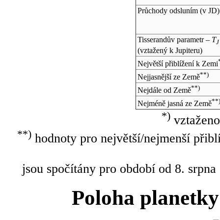
Průchody odsluním (v
JD
)
Tisserandův parametr –
T
J
(vztažený k Jupiteru)
Největší přiblížení k Zemi
**)
Nejjasnější ze Země
**)
Nejdále od Země
**
Nejméně jasná ze Země
*)
vztaženo
**)
hodnoty pro největší/nejmenší přibl
jsou spočítány pro období od 8. srpna
Poloha planetky