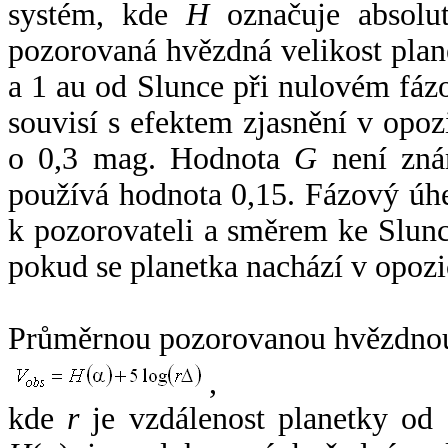
systém, kde
H
označuje absolut
pozorovaná hvězdná velikost plan
a 1 au od Slunce při nulovém fá
souvisí s efektem zjasnění v opoz
o 0,3 mag. Hodnota
G
není zná
používá hodnota 0,15. Fázový úh
k pozorovateli a směrem ke Slunc
pokud se planetka nachází v opozi
Průměrnou pozorovanou hvězdnou 
,
kde
r
je vzdálenost planetky od