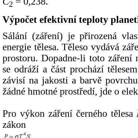
C
= 0,238.
2
Výpočet efektivní teploty plan
Sálání (záření) je přirozená vla
energie tělesa. Těleso vydává zá
prostoru. Dopadne-li toto záření n
se odráží a část prochází tělesem
závisí na jakosti a barvě povrch
žádné hmotné prostředí, jde o ele
Pro výkon záření černého tělesa
zákon