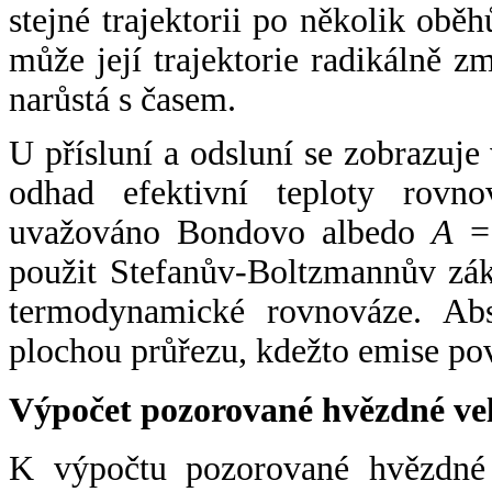
stejné trajektorii po několik oběh
může její trajektorie radikálně zm
narůstá s časem.
U přísluní a odsluní se zobrazuje
odhad efektivní teploty rovno
uvažováno Bondovo albedo
A
= 
použit Stefanův-Boltzmannův zák
termodynamické rovnováze. Abs
plochou průřezu, kdežto emise po
Výpočet pozorované hvězdné ve
K výpočtu pozorované hvězdné v