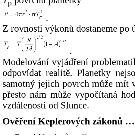
T
povrchu planetky
p
.
Z rovnosti výkonů dostaneme po 
.
Modelování vyjádření problemati
odpovídat realitě. Planetky nejso
samotný jejich povrch může mít v
přesto nám může vypočítaná hodn
vzdálenosti od Slunce.
Ověření Keplerových zákonů …