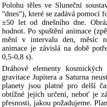
Polohu těles ve Sluneční sousta
"dnes"), které se zadává pomocí 
±50 let od dnešního dne. Obráz
hodnot. Po spuštění animace (zpě
mění v intervalu den, měsíc ne
animace je závislá na době potř
0,5-0,8 s).
Dráhové elementy kosmických t
gravitace Jupitera a Saturna neu
planety jsou platné pro delší č
obtížné jejich určení, neboť je 
přesnosti, jakou požadujeme. Pla