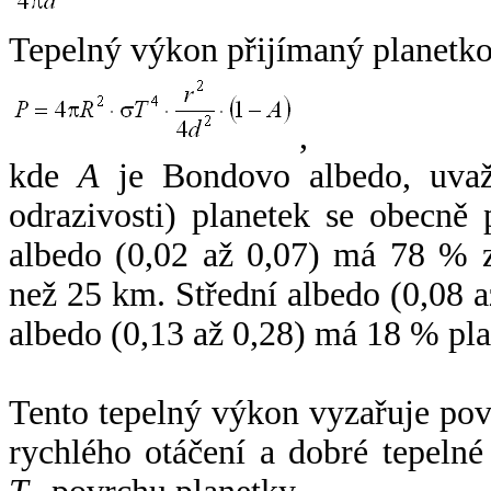
Tepelný výkon přijímaný planetko
,
kde
A
je Bondovo albedo, uvaž
odrazivosti) planetek se obecně
albedo (0,02 až 0,07) má 78 % z
než 25 km. Střední albedo (0,08 
albedo (0,13 až 0,28) má 18 % pla
Tento tepelný výkon vyzařuje po
rychlého otáčení a dobré tepelné