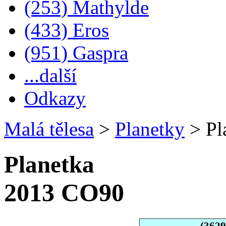
(253) Mathylde
(433) Eros
(951) Gaspra
...další
Odkazy
Malá tělesa
>
Planetky
>
Pl
Planetka
2013 CO90
(362