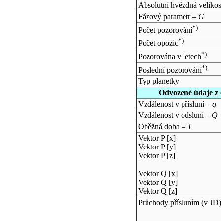
Absolutní hvězdná velikos
Fázový parametr –
G
*)
Počet pozorování
*)
Počet opozic
*)
Pozorována v letech
*)
Poslední pozorování
Typ planetky
Odvozené údaje z 
Vzdálenost v přísluní –
q
Vzdálenost v odsluní –
Q
Oběžná doba –
T
Vektor P [x]
Vektor P [y]
Vektor P [z]
Vektor Q [x]
Vektor Q [y]
Vektor Q [z]
Průchody přísluním (v
JD
)