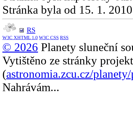
Stránka byla od 15. 1. 201
RS
W3C
XHTML 1.0
W3C
CSS
RSS
© 2026
Planety sluneční so
Vytištěno ze stránky projek
(
astronomia.zcu.cz/planety
Nahrávám...