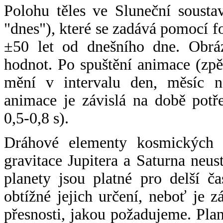
Polohu těles ve Sluneční sousta
"dnes"), které se zadává pomocí 
±50 let od dnešního dne. Obráz
hodnot. Po spuštění animace (zpě
mění v intervalu den, měsíc ne
animace je závislá na době potř
0,5-0,8 s).
Dráhové elementy kosmických t
gravitace Jupitera a Saturna neu
planety jsou platné pro delší č
obtížné jejich určení, neboť je 
přesnosti, jakou požadujeme. Pla