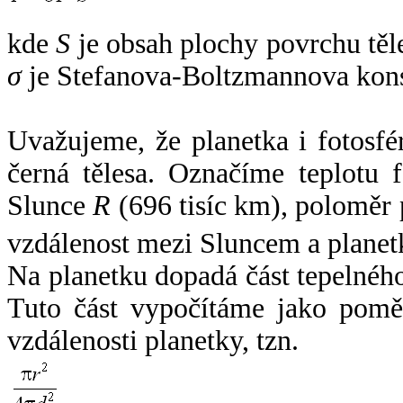
kde
S
je obsah plochy povrchu těl
σ
je Stefanova-Boltzmannova kons
Uvažujeme, že planetka i fotosfér
černá tělesa. Označíme teplotu 
Slunce
R
(696 tisíc km), poloměr
vzdálenost mezi Sluncem a plane
Na planetku dopadá část tepelnéh
Tuto část vypočítáme jako pomě
vzdálenosti planetky, tzn.