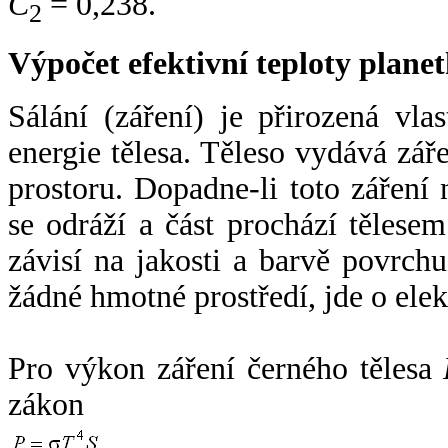
C
= 0,238.
2
Výpočet efektivní teploty plan
Sálání (záření) je přirozená vla
energie tělesa. Těleso vydává zá
prostoru. Dopadne-li toto záření n
se odráží a část prochází tělesem
závisí na jakosti a barvě povrch
žádné hmotné prostředí, jde o ele
Pro výkon záření černého tělesa
zákon