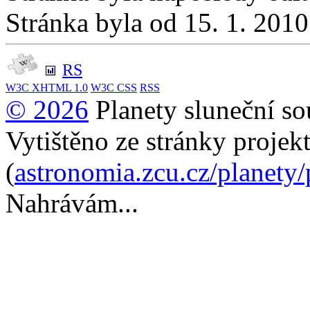
Stránka byla od 15. 1. 201
RS
W3C
XHTML 1.0
W3C
CSS
RSS
© 2026
Planety sluneční so
Vytištěno ze stránky projek
(
astronomia.zcu.cz/planety
Nahrávám...