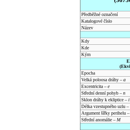
Předběžné označení
Katalogové číslo
Název
Kdy
Kde
Kým
E
(Ekv
Epocha
Velká poloosa dráhy –
a
Excentricita –
e
Střední denní pohyb –
n
Sklon dráhy k ekliptice –
i
Délka vzestupného uzlu –
Argument šířky perihelu 
Střední anomálie –
M