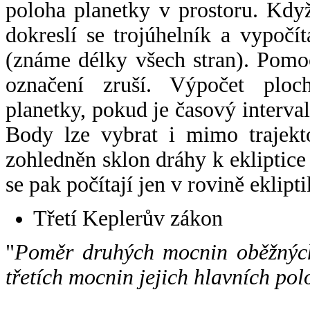
poloha planetky v prostoru. Kdy
dokreslí se trojúhelník a vypoč
(známe délky všech stran). Pomo
označení zruší. Výpočet ploch
planetky, pokud je časový interval
Body lze vybrat i mimo trajekto
zohledněn sklon dráhy k ekliptice
se pak počítají jen v rovině eklipti
Třetí Keplerův zákon
"
Poměr druhých mocnin oběžných
třetích mocnin jejich hlavních pol