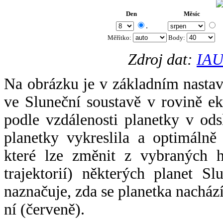
Den
Měsíc
.
Měřítko:
Body
:
Zdroj dat:
IAU
Na obrázku je v základním nastav
ve Sluneční soustavě v rovině ek
podle vzdálenosti planetky v odsl
planetky vykreslila a optimálně
které lze změnit z vybraných h
trajektorií) některých planet Sl
naznačuje, zda se planetka nacház
ní (červeně).