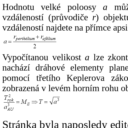
Hodnotu velké poloosy
a
může
vzdáleností (průvodiče
r
) objekt
vzdáleností najdete na přímce apsi
Vypočítanou velikost
a
lze zkont
nachází dráhové elementy plane
pomocí třetího Keplerova zák
zobrazená v levém horním rohu o
Stránka byla naposledy edi