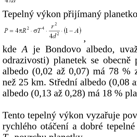
Tepelný výkon přijímaný planetko
,
kde
A
je Bondovo albedo, uvaž
odrazivosti) planetek se obecně
albedo (0,02 až 0,07) má 78 % z
než 25 km. Střední albedo (0,08 
albedo (0,13 až 0,28) má 18 % pla
Tento tepelný výkon vyzařuje po
rychlého otáčení a dobré tepelné