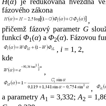
H
(
α
) je redukovaná hvězdná vel
fázového zákona
,
přičemž fázový parametr
G
slouž
funkcí
Φ
(
α
) a
Φ
(
α
). Fázovou fu
1
2
,
i
= 1, 2,
kde
,
,
a parametry
A
= 3,332;
A
= 1,8
1
2