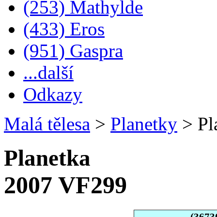
(253) Mathylde
(433) Eros
(951) Gaspra
...další
Odkazy
Malá tělesa
>
Planetky
>
Pl
Planetka
2007 VF299
(3673