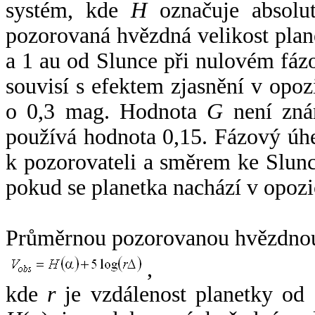
systém, kde
H
označuje absolut
pozorovaná hvězdná velikost plan
a 1 au od Slunce při nulovém fá
souvisí s efektem zjasnění v opoz
o 0,3 mag. Hodnota
G
není zná
používá hodnota 0,15. Fázový úh
k pozorovateli a směrem ke Slunc
pokud se planetka nachází v opozi
Průměrnou pozorovanou hvězdnou 
,
kde
r
je vzdálenost planetky od