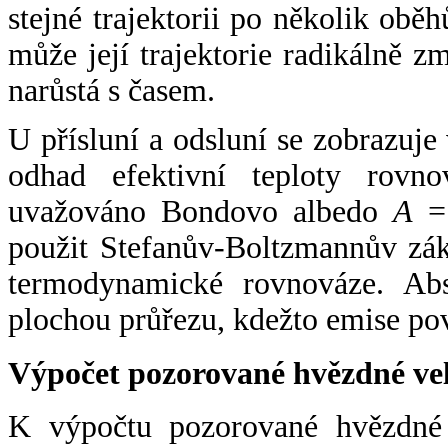
stejné trajektorii po několik oběh
může její trajektorie radikálně zm
narůstá s časem.
U přísluní a odsluní se zobrazuje
odhad efektivní teploty rovno
uvažováno Bondovo albedo
A
= 
použit Stefanův-Boltzmannův zák
termodynamické rovnováze. Abs
plochou průřezu, kdežto emise po
Výpočet pozorované hvězdné ve
K výpočtu pozorované hvězdné v