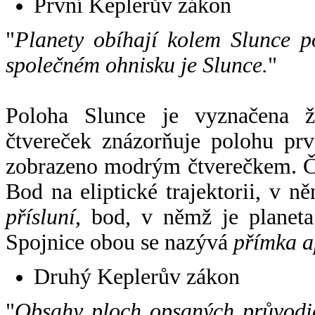
První Keplerův zákon
"
Planety obíhají kolem Slunce p
společném ohnisku je Slunce.
"
Poloha Slunce je vyznačena 
čtvereček znázorňuje polohu pr
zobrazeno modrým čtverečkem. Če
Bod na eliptické trajektorii, v n
přísluní
, bod, v němž je planet
Spojnice obou se nazývá
přímka a
Druhý Keplerův zákon
"
Obsahy ploch opsaných průvodič