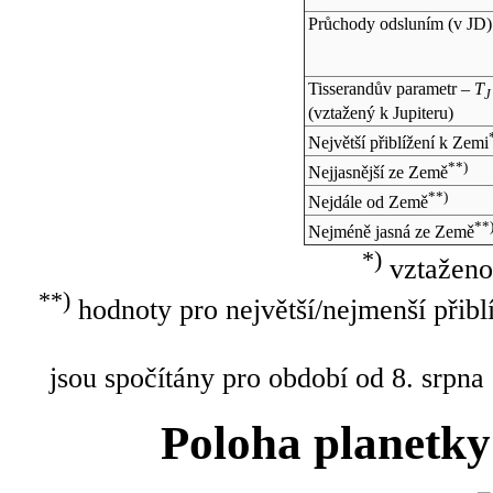
Průchody odsluním (v
JD
)
Tisserandův parametr –
T
J
(vztažený k Jupiteru)
Největší přiblížení k Zemi
**)
Nejjasnější ze Země
**)
Nejdále od Země
**
Nejméně jasná ze Země
*)
vztaženo
**)
hodnoty pro největší/nejmenší přibl
jsou spočítány pro období od 8. srpna
Poloha planetky