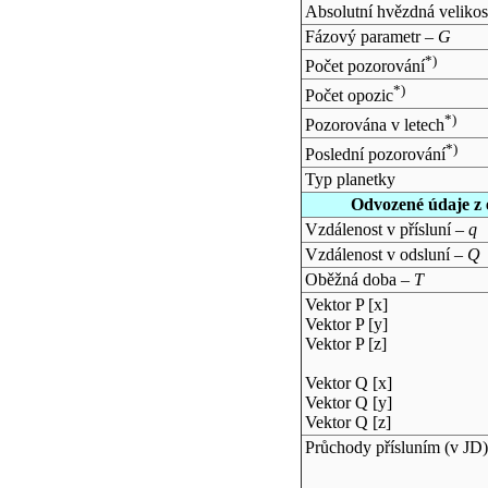
Absolutní hvězdná velikos
Fázový parametr –
G
*)
Počet pozorování
*)
Počet opozic
*)
Pozorována v letech
*)
Poslední pozorování
Typ planetky
Odvozené údaje z 
Vzdálenost v přísluní –
q
Vzdálenost v odsluní –
Q
Oběžná doba –
T
Vektor P [x]
Vektor P [y]
Vektor P [z]
Vektor Q [x]
Vektor Q [y]
Vektor Q [z]
Průchody přísluním (v
JD
)