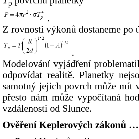
T
povrchu planetky
p
.
Z rovnosti výkonů dostaneme po 
.
Modelování vyjádření problemati
odpovídat realitě. Planetky nejso
samotný jejich povrch může mít v
přesto nám může vypočítaná hodn
vzdálenosti od Slunce.
Ověření Keplerových zákonů …