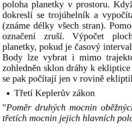
poloha planetky v prostoru. Kdy
dokreslí se trojúhelník a vypoč
(známe délky všech stran). Pomo
označení zruší. Výpočet ploch
planetky, pokud je časový interval
Body lze vybrat i mimo trajekto
zohledněn sklon dráhy k ekliptice
se pak počítají jen v rovině eklipti
Třetí Keplerův zákon
"
Poměr druhých mocnin oběžných
třetích mocnin jejich hlavních pol