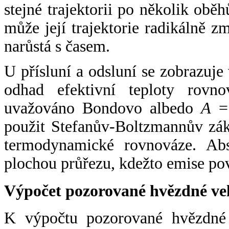
stejné trajektorii po několik oběh
může její trajektorie radikálně zm
narůstá s časem.
U přísluní a odsluní se zobrazuje
odhad efektivní teploty rovno
uvažováno Bondovo albedo
A
= 
použit Stefanův-Boltzmannův zák
termodynamické rovnováze. Abs
plochou průřezu, kdežto emise po
Výpočet pozorované hvězdné ve
K výpočtu pozorované hvězdné v