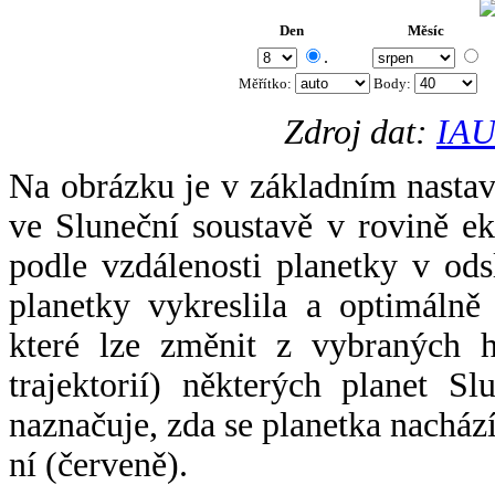
Den
Měsíc
.
Měřítko:
Body
:
Zdroj dat:
IAU
Na obrázku je v základním nastav
ve Sluneční soustavě v rovině ek
podle vzdálenosti planetky v odsl
planetky vykreslila a optimálně
které lze změnit z vybraných h
trajektorií) některých planet Sl
naznačuje, zda se planetka nacház
ní (červeně).