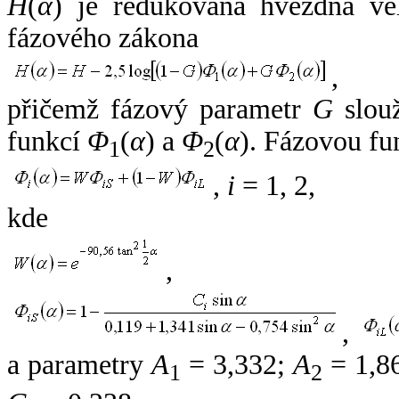
H
(
α
) je redukovaná hvězdná vel
fázového zákona
,
přičemž fázový parametr
G
slouž
funkcí
Φ
(
α
) a
Φ
(
α
). Fázovou fu
1
2
,
i
= 1, 2,
kde
,
,
a parametry
A
= 3,332;
A
= 1,8
1
2