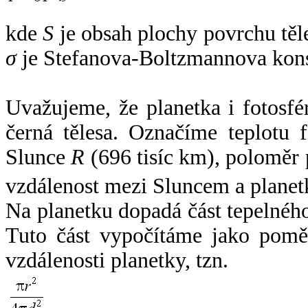
kde
S
je obsah plochy povrchu těl
σ
je Stefanova-Boltzmannova kons
Uvažujeme, že planetka i fotosfér
černá tělesa. Označíme teplotu 
Slunce
R
(696 tisíc km), poloměr
vzdálenost mezi Sluncem a plane
Na planetku dopadá část tepelnéh
Tuto část vypočítáme jako pomě
vzdálenosti planetky, tzn.