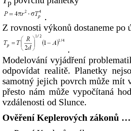
T
povrchu planetky
p
.
Z rovnosti výkonů dostaneme po 
.
Modelování vyjádření problemati
odpovídat realitě. Planetky nejso
samotný jejich povrch může mít v
přesto nám může vypočítaná hodn
vzdálenosti od Slunce.
Ověření Keplerových zákonů …