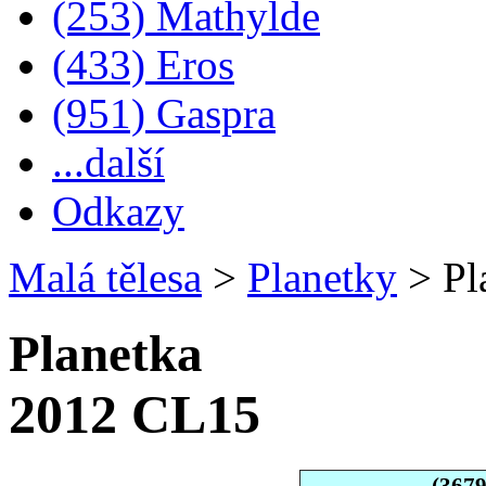
(253) Mathylde
(433) Eros
(951) Gaspra
...další
Odkazy
Malá tělesa
>
Planetky
>
Pl
Planetka
2012 CL15
(367