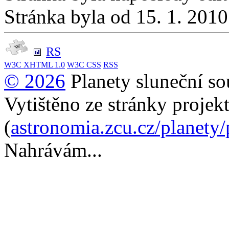
Stránka byla od 15. 1. 201
RS
W3C
XHTML 1.0
W3C
CSS
RSS
© 2026
Planety sluneční so
Vytištěno ze stránky projek
(
astronomia.zcu.cz/planety
Nahrávám...