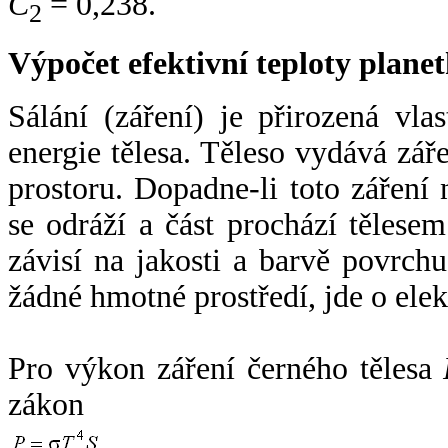
C
= 0,238.
2
Výpočet efektivní teploty plan
Sálání (záření) je přirozená vla
energie tělesa. Těleso vydává zá
prostoru. Dopadne-li toto záření n
se odráží a část prochází tělesem
závisí na jakosti a barvě povrch
žádné hmotné prostředí, jde o ele
Pro výkon záření černého tělesa
zákon