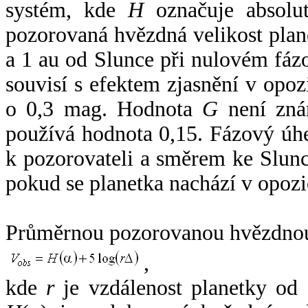
systém, kde
H
označuje absolut
pozorovaná hvězdná velikost plan
a 1 au od Slunce při nulovém fá
souvisí s efektem zjasnění v opoz
o 0,3 mag. Hodnota
G
není zná
používá hodnota 0,15. Fázový úh
k pozorovateli a směrem ke Slunc
pokud se planetka nachází v opozi
Průměrnou pozorovanou hvězdnou 
,
kde
r
je vzdálenost planetky od