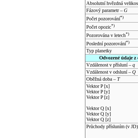
Absolutní hvězdná velikos
Fázový parametr –
G
*)
Počet pozorování
*)
Počet opozic
*)
Pozorována v letech
*)
Poslední pozorování
Typ planetky
Odvozené údaje z 
Vzdálenost v přísluní –
q
Vzdálenost v odsluní –
Q
Oběžná doba –
T
Vektor P [x]
Vektor P [y]
Vektor P [z]
Vektor Q [x]
Vektor Q [y]
Vektor Q [z]
Průchody přísluním (v
JD
)