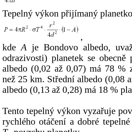
Tepelný výkon přijímaný planetko
,
kde
A
je Bondovo albedo, uvaž
odrazivosti) planetek se obecně
albedo (0,02 až 0,07) má 78 % z
než 25 km. Střední albedo (0,08 
albedo (0,13 až 0,28) má 18 % pla
Tento tepelný výkon vyzařuje po
rychlého otáčení a dobré tepelné