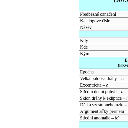
Předběžné označení
Katalogové číslo
Název
Kdy
Kde
Kým
E
(Ekv
Epocha
Velká poloosa dráhy –
a
Excentricita –
e
Střední denní pohyb –
n
Sklon dráhy k ekliptice –
i
Délka vzestupného uzlu –
Argument šířky perihelu 
Střední anomálie –
M