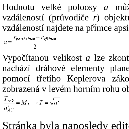
Hodnotu velké poloosy
a
může
vzdáleností (průvodiče
r
) objekt
vzdáleností najdete na přímce apsi
Vypočítanou velikost
a
lze zkont
nachází dráhové elementy plane
pomocí třetího Keplerova zák
zobrazená v levém horním rohu o
Stránka byla naposledy edi