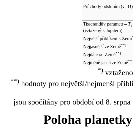
Průchody odsluním (v
JD
)
Tisserandův parametr –
T
J
(vztažený k Jupiteru)
Největší přiblížení k Zemi
**)
Nejjasnější ze Země
**)
Nejdále od Země
**
Nejméně jasná ze Země
*)
vztaženo
**)
hodnoty pro největší/nejmenší přibl
jsou spočítány pro období od 8. srpna
Poloha planetky