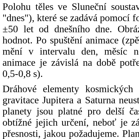
Polohu těles ve Sluneční sousta
"dnes"), které se zadává pomocí 
±50 let od dnešního dne. Obráz
hodnot. Po spuštění animace (zpě
mění v intervalu den, měsíc ne
animace je závislá na době potř
0,5-0,8 s).
Dráhové elementy kosmických t
gravitace Jupitera a Saturna neu
planety jsou platné pro delší č
obtížné jejich určení, neboť je 
přesnosti, jakou požadujeme. Pla