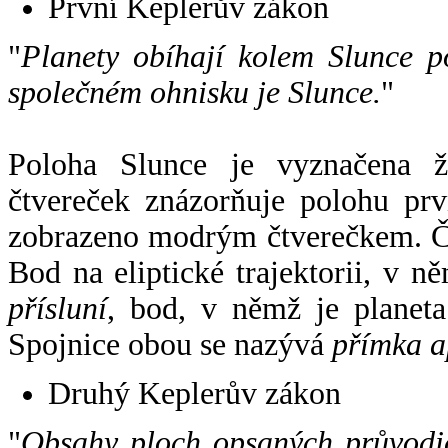
První Keplerův zákon
"
Planety obíhají kolem Slunce p
společném ohnisku je Slunce.
"
Poloha Slunce je vyznačena 
čtvereček znázorňuje polohu pr
zobrazeno modrým čtverečkem. Če
Bod na eliptické trajektorii, v n
přísluní
, bod, v němž je planet
Spojnice obou se nazývá
přímka a
Druhý Keplerův zákon
"
Obsahy ploch opsaných průvodič