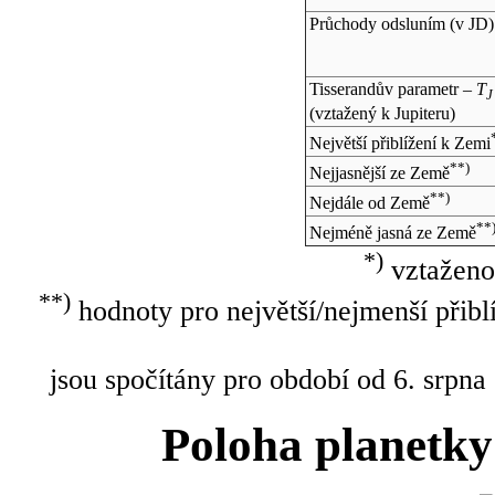
Průchody odsluním (v
JD
)
Tisserandův parametr –
T
J
(vztažený k Jupiteru)
Největší přiblížení k Zemi
**)
Nejjasnější ze Země
**)
Nejdále od Země
**
Nejméně jasná ze Země
*)
vztaženo
**)
hodnoty pro největší/nejmenší přibl
jsou spočítány pro období od 6. srpna
Poloha planetky