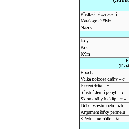
Předběžné označení
Katalogové číslo
Název
Kdy
Kde
Kým
E
(Ekv
Epocha
Velká poloosa dráhy –
a
Excentricita –
e
Střední denní pohyb –
n
Sklon dráhy k ekliptice –
i
Délka vzestupného uzlu –
Argument šířky perihelu 
Střední anomálie –
M