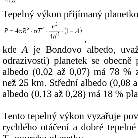
Tepelný výkon přijímaný planetko
,
kde
A
je Bondovo albedo, uvaž
odrazivosti) planetek se obecně
albedo (0,02 až 0,07) má 78 % z
než 25 km. Střední albedo (0,08 
albedo (0,13 až 0,28) má 18 % pla
Tento tepelný výkon vyzařuje po
rychlého otáčení a dobré tepelné