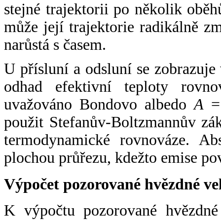
stejné trajektorii po několik oběh
může její trajektorie radikálně zm
narůstá s časem.
U přísluní a odsluní se zobrazuje
odhad efektivní teploty rovno
uvažováno Bondovo albedo
A
= 
použit Stefanův-Boltzmannův zák
termodynamické rovnováze. Abs
plochou průřezu, kdežto emise po
Výpočet pozorované hvězdné ve
K výpočtu pozorované hvězdné v