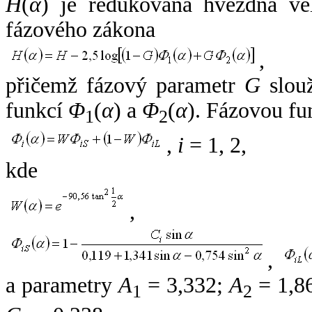
H
(
α
) je redukovaná hvězdná vel
fázového zákona
,
přičemž fázový parametr
G
slouž
funkcí
Φ
(
α
) a
Φ
(
α
). Fázovou fu
1
2
,
i
= 1, 2,
kde
,
,
a parametry
A
= 3,332;
A
= 1,8
1
2