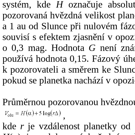
systém, kde
H
označuje absolut
pozorovaná hvězdná velikost plan
a 1 au od Slunce při nulovém fá
souvisí s efektem zjasnění v opoz
o 0,3 mag. Hodnota
G
není zná
používá hodnota 0,15. Fázový úh
k pozorovateli a směrem ke Slunc
pokud se planetka nachází v opozi
Průměrnou pozorovanou hvězdnou 
,
kde
r
je vzdálenost planetky od