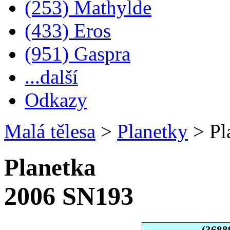
(253) Mathylde
(433) Eros
(951) Gaspra
...další
Odkazy
Malá tělesa
>
Planetky
>
Pl
Planetka
2006 SN193
(3688