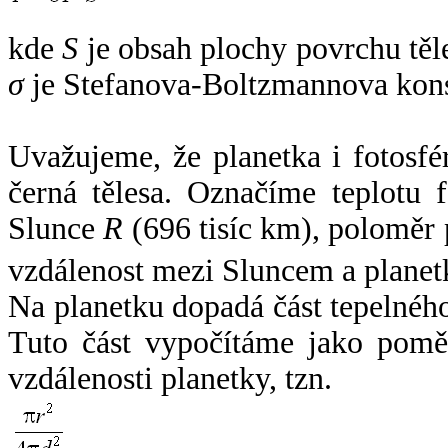
kde
S
je obsah plochy povrchu těl
σ
je Stefanova-Boltzmannova kons
Uvažujeme, že planetka i fotosfér
černá tělesa. Označíme teplotu 
Slunce
R
(696 tisíc km), poloměr
vzdálenost mezi Sluncem a plane
Na planetku dopadá část tepelnéh
Tuto část vypočítáme jako pomě
vzdálenosti planetky, tzn.