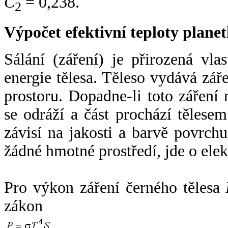
C
= 0,238.
2
Výpočet efektivní teploty plan
Sálání (záření) je přirozená vla
energie tělesa. Těleso vydává zá
prostoru. Dopadne-li toto záření n
se odráží a část prochází tělesem
závisí na jakosti a barvě povrch
žádné hmotné prostředí, jde o ele
Pro výkon záření černého tělesa
zákon