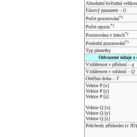
Absolutní hvězdná velikos
Fázový parametr –
G
*)
Počet pozorování
*)
Počet opozic
*)
Pozorována v letech
*)
Poslední pozorování
Typ planetky
Odvozené údaje z 
Vzdálenost v přísluní –
q
Vzdálenost v odsluní –
Q
Oběžná doba –
T
Vektor P [x]
Vektor P [y]
Vektor P [z]
Vektor Q [x]
Vektor Q [y]
Vektor Q [z]
Průchody přísluním (v
JD
)