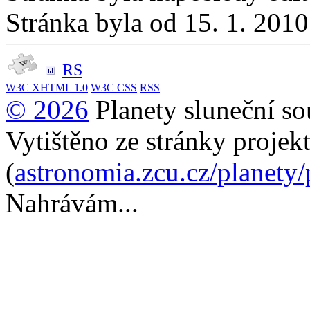
Stránka byla od 15. 1. 201
RS
W3C
XHTML 1.0
W3C
CSS
RSS
© 2026
Planety sluneční so
Vytištěno ze stránky projek
(
astronomia.zcu.cz/planety
Nahrávám...