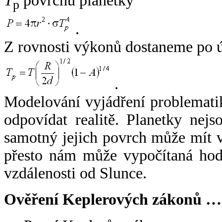
T
povrchu planetky
p
.
Z rovnosti výkonů dostaneme po 
.
Modelování vyjádření problemati
odpovídat realitě. Planetky nejso
samotný jejich povrch může mít v
přesto nám může vypočítaná hodn
vzdálenosti od Slunce.
Ověření Keplerových zákonů …