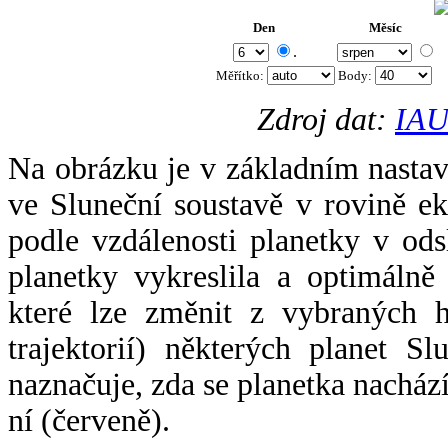
Den
Měsíc
.
Měřítko:
Body
:
Zdroj dat:
IAU
Na obrázku je v základním nastav
ve Sluneční soustavě v rovině ek
podle vzdálenosti planetky v odsl
planetky vykreslila a optimálně
které lze změnit z vybraných h
trajektorií) některých planet Sl
naznačuje, zda se planetka nacház
ní (červeně).