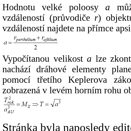
Hodnotu velké poloosy
a
může
vzdáleností (průvodiče
r
) objekt
vzdáleností najdete na přímce apsi
Vypočítanou velikost
a
lze zkont
nachází dráhové elementy plane
pomocí třetího Keplerova zák
zobrazená v levém horním rohu o
Stránka byla naposledy edi