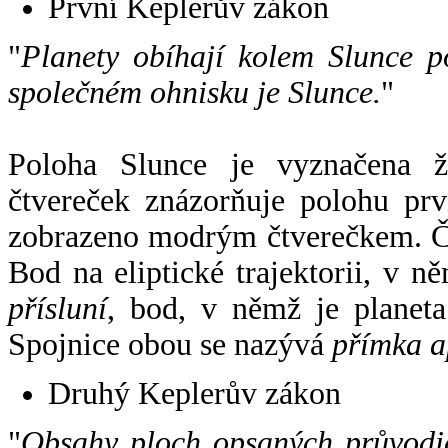
První Keplerův zákon
"
Planety obíhají kolem Slunce p
společném ohnisku je Slunce.
"
Poloha Slunce je vyznačena 
čtvereček znázorňuje polohu pr
zobrazeno modrým čtverečkem. Če
Bod na eliptické trajektorii, v n
přísluní
, bod, v němž je planet
Spojnice obou se nazývá
přímka a
Druhý Keplerův zákon
"
Obsahy ploch opsaných průvodič