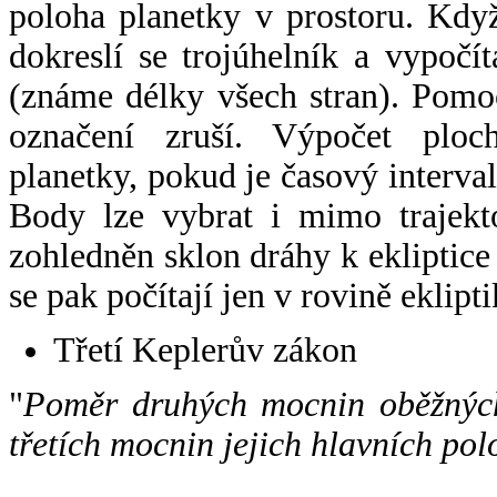
poloha planetky v prostoru. Kdy
dokreslí se trojúhelník a vypoč
(známe délky všech stran). Pomo
označení zruší. Výpočet ploch
planetky, pokud je časový interval
Body lze vybrat i mimo trajekto
zohledněn sklon dráhy k ekliptice
se pak počítají jen v rovině eklipti
Třetí Keplerův zákon
"
Poměr druhých mocnin oběžných
třetích mocnin jejich hlavních pol