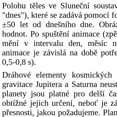
Polohu těles ve Sluneční sousta
"dnes"), které se zadává pomocí 
±50 let od dnešního dne. Obráz
hodnot. Po spuštění animace (zpě
mění v intervalu den, měsíc ne
animace je závislá na době potř
0,5-0,8 s).
Dráhové elementy kosmických t
gravitace Jupitera a Saturna neu
planety jsou platné pro delší č
obtížné jejich určení, neboť je 
přesnosti, jakou požadujeme. Pla