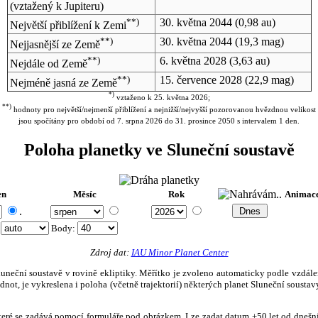
(vztažený k Jupiteru)
**)
30. května 2044
(0,98 au)
Největší přiblížení k Zemi
**)
30. května 2044
(19,3 mag)
Nejjasnější ze Země
**)
6. května 2028
(3,63 au)
Nejdále od Země
**)
15. července 2028
(22,9 mag)
Nejméně jasná ze Země
*)
vztaženo k 25. května 2026;
**)
hodnoty pro největší/nejmenší přiblížení a nejnižší/nejvyšší pozorovanou hvězdnou velikost
jsou spočítány pro období od 7. srpna 2026 do 31. prosince 2050 s intervalem 1 den.
Poloha planetky ve Sluneční soustavě
en
Měsíc
Rok
Animac
.
:
Body
:
Zdroj dat:
IAU Minor Planet Center
eční soustavě v rovině ekliptiky. Měřítko je zvoleno automaticky podle vzdálenost
not, je vykreslena i poloha (včetně trajektorií) některých planet Sluneční soustavy
, které se zadává pomocí formuláře pod obrázkem. Lze zadat datum ±50 let od dneš