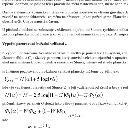
(zpětně, dopředu) se poloha těles pravidelně mění v intervalu den, měsíc nebo ro
Dráhové elementy kosmických těles ve Sluneční soustavě se vlivem gravitace Jup
závislé na mnoha faktorech - zejména na přesnosti, jakou požadujeme. Planetka se
obecně určit. Chyba narůstá s časem.
U přísluní a odsluní se zobrazuje vzdálenost objektu od Slunce, rychlost a od
zákon a planetku modelujeme jako kouli v termodynamické rovnováze. Absorpce 
Výpočet pozorované hvězdné velikosti …
K výpočtu pozorované hvězdné velikosti planetky je použit tzv. HG-systém, kd
fázovém úhlu, a
G
je fázový parametr, který souvisí s efektem zjasnění v opozic
úhel mezi směrem k pozorovateli a směrem ke Slunci, měřený od středu planetky. 
Průměrnou pozorovanou hvězdnou velikost planetky můžeme vyjádřit jako
,
kde
r
je vzdálenost planetky od Slunce,
Δ
je její vzdálenost od Země a
H
(
α
) je r
,
přičemž fázový parametr
G
slouží jako váhový parametr dvou fázových funkcí
Φ
,
i
= 1, 2,
kde