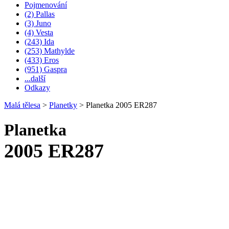
Pojmenování
(2) Pallas
(3) Juno
(4) Vesta
(243) Ida
(253) Mathylde
(433) Eros
(951) Gaspra
...další
Odkazy
Malá tělesa
>
Planetky
>
Planetka 2005 ER287
Planetka
2005 ER287