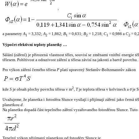
,
,
a parametry
A
= 3,332;
A
= 1,862;
B
= 0,631;
B
= 1,218;
C
= 0,986 a
C
= 0,
1
2
1
2
1
2
Výpočet efektivní teploty planetky …
Sálání (záření) je přirozená vlastnost těles, souvisí se změnami vnitřní energie 
tělesem. Pohltivost a odrazivost záření u tělesa závisí na jakosti a barvě povrch
Pro výkon záření černého tělesa
P
platí upravený Stefanův-Boltzmannův zákon
2
kde
S
je obsah plochy povrchu tělesa v m
,
T
je teplota tělesa v kelvinech a
σ
je S
Uvažujeme, že planetka i fotosféra Slunce vysílají i přijímají záření jako černá 
planetkou
d
.
Na planetku dopadá část tepelného záření vyzařovaného fotosférou Slunce. Tuto 
Tepelný výkon přijímaný planetkou od fotosféry Slunce je