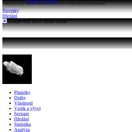
Katalogy objektů
Tato funkce je na stránkách Astronomia nová, testové otázky jsou přidávány postupně...
Novinky
Hledání
Zadejte text, který chcete hledat
Planetky
Dráhy
Vlastnosti
Vznik a vývoj
Seznam
Hledání
Statistika
Analýza