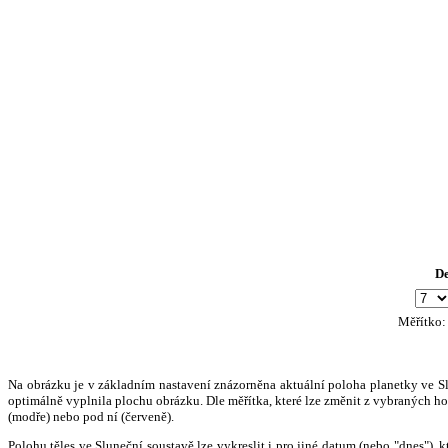
D
Měřítko
Na obrázku je v základním nastavení znázorněna aktuální poloha planetky ve Slun
optimálně vyplnila plochu obrázku. Dle měřítka, které lze změnit z vybraných hod
(modře) nebo pod ní (červeně).
Polohu těles ve Sluneční soustavě lze vykreslit i pro jiné datum (nebo "dnes")