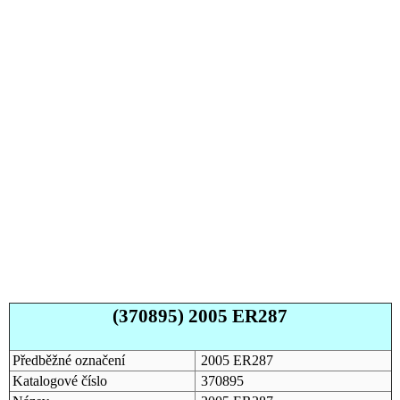
(370895) 2005 ER287
Předběžné označení
2005 ER287
Katalogové číslo
370895