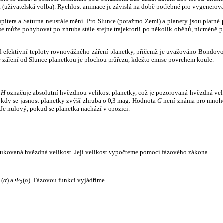
k (uživatelská volba). Rychlost animace je závislá na době potřebné pro vygenerová
itera a Saturna neustále mění. Pro Slunce (potažmo Zemi) a planety jsou platné p
 může pohybovat po zhruba stále stejné trajektorii po několik oběhů, nicméně při p
had efektivní teploty rovnovážného záření planetky, přičemž je uvažováno Bondov
záření od Slunce planetkou je plochou průřezu, kdežto emise povrchem koule.
e
H
označuje absolutní hvězdnou velikost planetky, což je pozorovaná hvězdná veli
i, kdy se jasnost planetky zvýší zhruba o 0,3 mag. Hodnota
G
není známa pro mnoho 
Je nulový, pokud se planetka nachází v opozici.
edukovaná hvězdná velikost. Její velikost vypočteme pomocí fázového zákona
(
α
) a
Φ
(
α
). Fázovou funkci vyjádříme
1
2