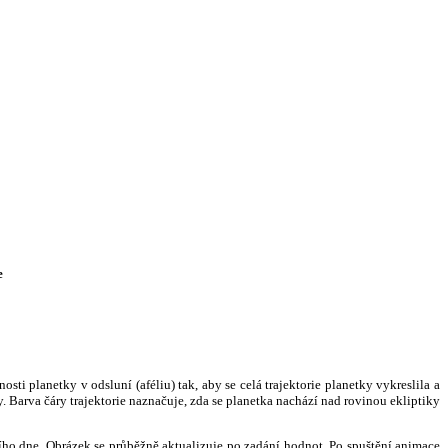
e
i planetky v odsluní (aféliu) tak, aby se celá trajektorie planetky vykreslila a
. Barva čáry trajektorie naznačuje, zda se planetka nachází nad rovinou ekliptiky
ního dne. Obrázek se průběžně aktualizuje po zadání hodnot. Po spuštění animace