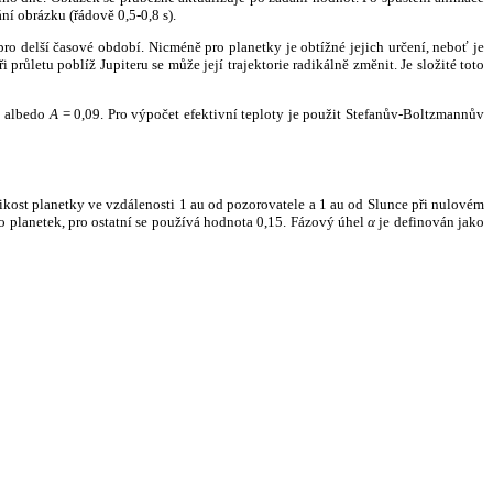
ní obrázku (řádově 0,5-0,8 s).
ro delší časové období. Nicméně pro planetky je obtížné jejich určení, neboť je
růletu poblíž Jupiteru se může její trajektorie radikálně změnit. Je složité toto
o albedo
A
= 0,09. Pro výpočet efektivní teploty je použit Stefanův-Boltzmannův
kost planetky ve vzdálenosti 1 au od pozorovatele a 1 au od Slunce při nulovém
planetek, pro ostatní se používá hodnota 0,15. Fázový úhel
α
je definován jako