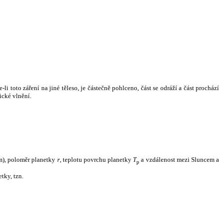
i toto záření na jiné těleso, je částečně pohlceno, část se odráží a část prochází
ické vlnění.
m), poloměr planetky
r
, teplotu povrchu planetky
T
a vzdálenost mezi Sluncem a
p
tky, tzn.