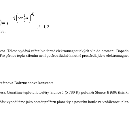
,
i
= 1, 2
238.
tělesa. Těleso vydává záření ve formě elektromagnetických vln do prostoru. Dopadne-l
u. Pro přenos tepla zářením není potřeba žádné hmotné prostředí, jde o elektromagnet
tefanova-Boltzmannova konstanta.
tělesa. Označíme teplotu fotosféry Slunce
T
(5 780 K), poloměr Slunce
R
(696 tisíc k
část vypočítáme jako poměr průřezu planetky a povrchu koule ve vzdálenosti plane