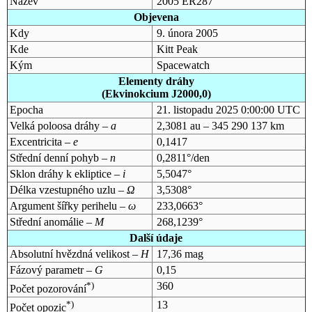
Název
2005 ER287
Objevena
Kdy
9. února 2005
Kde
Kitt Peak
Kým
Spacewatch
Elementy dráhy
(Ekvinokcium J2000,0)
Epocha
21. listopadu 2025 0:00:00 UTC
Velká poloosa dráhy –
a
2,3081 au – 345 290 137 km
Excentricita –
e
0,1417
Střední denní pohyb –
n
0,2811°/den
Sklon dráhy k ekliptice –
i
5,5047°
Délka vzestupného uzlu –
Ω
3,5308°
Argument šířky perihelu –
ω
233,0663°
Střední anomálie –
M
268,1239°
Další údaje
Absolutní hvězdná velikost –
H
17,36 mag
Fázový parametr –
G
0,15
*)
360
Počet pozorování
*)
13
Počet opozic