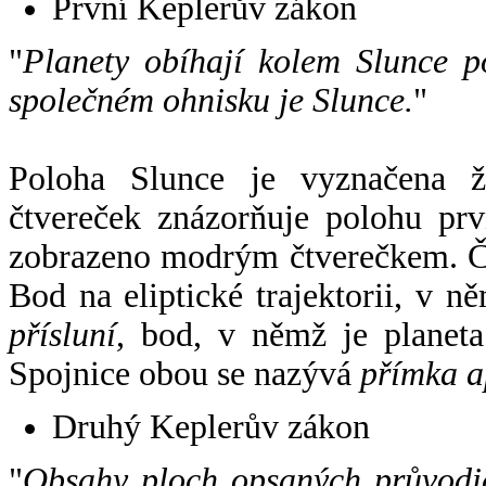
První Keplerův zákon
"
Planety obíhají kolem Slunce p
společném ohnisku je Slunce.
"
Poloha Slunce je vyznačena 
čtvereček znázorňuje polohu pr
zobrazeno modrým čtverečkem. Če
Bod na eliptické trajektorii, v n
přísluní
, bod, v němž je planet
Spojnice obou se nazývá
přímka a
Druhý Keplerův zákon
"
Obsahy ploch opsaných průvodič