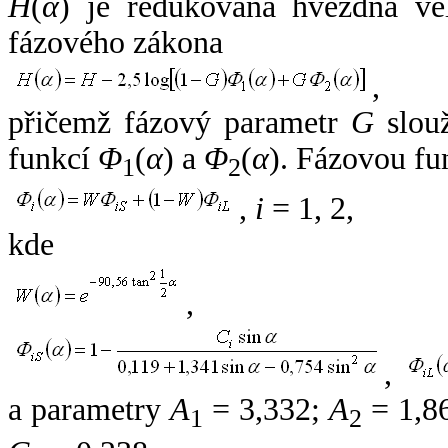
H
(
α
) je redukovaná hvězdná vel
fázového zákona
,
přičemž fázový parametr
G
slouž
funkcí
Φ
(
α
) a
Φ
(
α
). Fázovou fu
1
2
,
i
= 1, 2,
kde
,
,
a parametry
A
= 3,332;
A
= 1,8
1
2