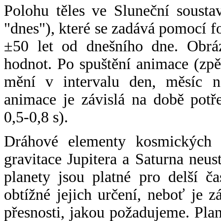
Polohu těles ve Sluneční sousta
"dnes"), které se zadává pomocí 
±50 let od dnešního dne. Obráz
hodnot. Po spuštění animace (zpě
mění v intervalu den, měsíc ne
animace je závislá na době potř
0,5-0,8 s).
Dráhové elementy kosmických t
gravitace Jupitera a Saturna neu
planety jsou platné pro delší č
obtížné jejich určení, neboť je 
přesnosti, jakou požadujeme. Pla