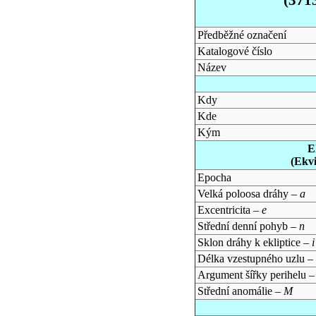
Předběžné označení
Katalogové číslo
Název
Kdy
Kde
Kým
E
(Ekv
Epocha
Velká poloosa dráhy –
a
Excentricita –
e
Střední denní pohyb –
n
Sklon dráhy k ekliptice –
i
Délka vzestupného uzlu –
Argument šířky perihelu 
Střední anomálie –
M