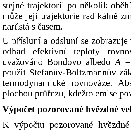
stejné trajektorii po několik oběh
může její trajektorie radikálně zm
narůstá s časem.
U přísluní a odsluní se zobrazuje
odhad efektivní teploty rovno
uvažováno Bondovo albedo
A
= 
použit Stefanův-Boltzmannův zák
termodynamické rovnováze. Abs
plochou průřezu, kdežto emise po
Výpočet pozorované hvězdné ve
K výpočtu pozorované hvězdné v