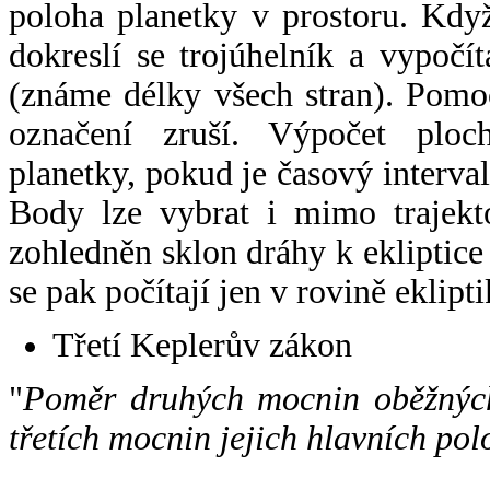
poloha planetky v prostoru. Kdy
dokreslí se trojúhelník a vypoč
(známe délky všech stran). Pomo
označení zruší. Výpočet ploch
planetky, pokud je časový interval
Body lze vybrat i mimo trajekto
zohledněn sklon dráhy k ekliptice
se pak počítají jen v rovině eklipti
Třetí Keplerův zákon
"
Poměr druhých mocnin oběžných
třetích mocnin jejich hlavních pol