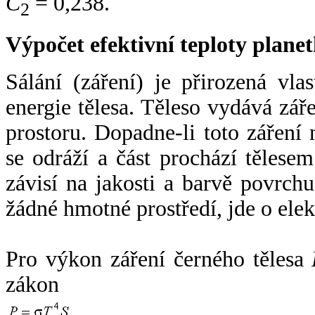
C
= 0,238.
2
Výpočet efektivní teploty plan
Sálání (záření) je přirozená vla
energie tělesa. Těleso vydává zá
prostoru. Dopadne-li toto záření n
se odráží a část prochází tělesem
závisí na jakosti a barvě povrch
žádné hmotné prostředí, jde o ele
Pro výkon záření černého tělesa
zákon