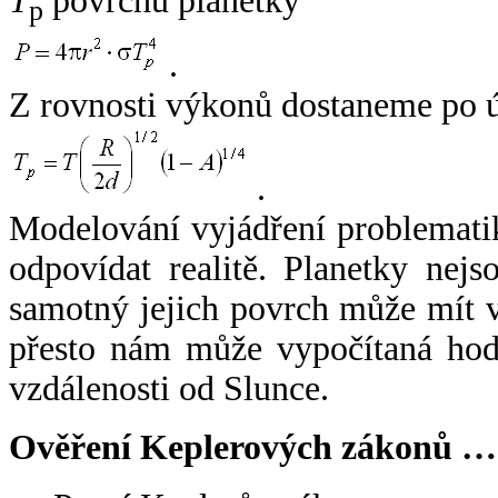
T
povrchu planetky
p
.
Z rovnosti výkonů dostaneme po 
.
Modelování vyjádření problemati
odpovídat realitě. Planetky nejso
samotný jejich povrch může mít v
přesto nám může vypočítaná hodn
vzdálenosti od Slunce.
Ověření Keplerových zákonů …