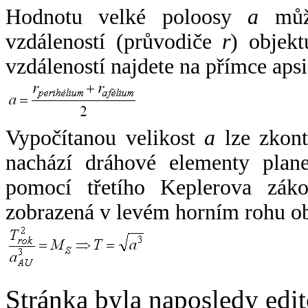
Hodnotu velké poloosy
a
může
vzdáleností (průvodiče
r
) objekt
vzdáleností najdete na přímce apsi
Vypočítanou velikost
a
lze zkont
nachází dráhové elementy plane
pomocí třetího Keplerova zák
zobrazená v levém horním rohu o
Stránka byla naposledy edi