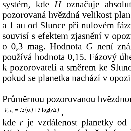
systém, kde
H
označuje absolut
pozorovaná hvězdná velikost plan
a 1 au od Slunce při nulovém fá
souvisí s efektem zjasnění v opoz
o 0,3 mag. Hodnota
G
není zná
používá hodnota 0,15. Fázový úh
k pozorovateli a směrem ke Slunc
pokud se planetka nachází v opozi
Průměrnou pozorovanou hvězdnou 
,
kde
r
je vzdálenost planetky od