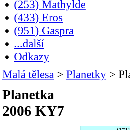
(253) Mathylde
(433) Eros
(951) Gaspra
...další
Odkazy
Malá tělesa
>
Planetky
>
Pl
Planetka
2006 KY7
(371