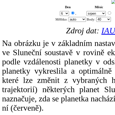
Den
Měsíc
.
Měřítko:
Body
:
Zdroj dat:
IAU
Na obrázku je v základním nastav
ve Sluneční soustavě v rovině ek
podle vzdálenosti planetky v odsl
planetky vykreslila a optimálně
které lze změnit z vybraných h
trajektorií) některých planet Sl
naznačuje, zda se planetka nacház
ní (červeně).