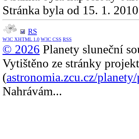
Stránka byla od 15. 1. 201
RS
W3C
XHTML 1.0
W3C
CSS
RSS
© 2026
Planety sluneční so
Vytištěno ze stránky projek
(
astronomia.zcu.cz/planety
Nahrávám...