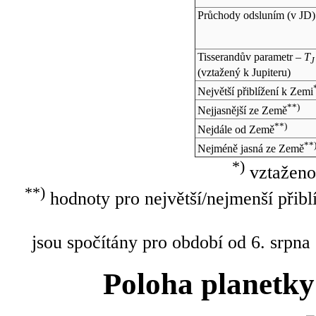
Průchody odsluním (v
JD
)
Tisserandův parametr –
T
J
(vztažený k Jupiteru)
Největší přiblížení k Zemi
**)
Nejjasnější ze Země
**)
Nejdále od Země
**
Nejméně jasná ze Země
*)
vztaženo
**)
hodnoty pro největší/nejmenší přibl
jsou spočítány pro období od 6. srpna
Poloha planetky