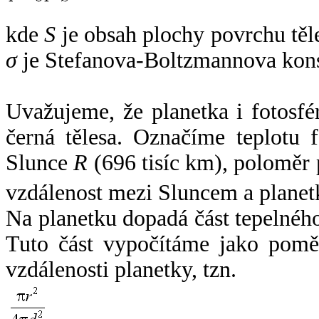
kde
S
je obsah plochy povrchu těl
σ
je Stefanova-Boltzmannova kons
Uvažujeme, že planetka i fotosfér
černá tělesa. Označíme teplotu 
Slunce
R
(696 tisíc km), poloměr
vzdálenost mezi Sluncem a plane
Na planetku dopadá část tepelnéh
Tuto část vypočítáme jako pomě
vzdálenosti planetky, tzn.