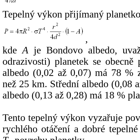
Tepelný výkon přijímaný planetko
,
kde
A
je Bondovo albedo, uvaž
odrazivosti) planetek se obecně
albedo (0,02 až 0,07) má 78 % z
než 25 km. Střední albedo (0,08 
albedo (0,13 až 0,28) má 18 % pla
Tento tepelný výkon vyzařuje po
rychlého otáčení a dobré tepelné