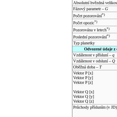
Absolutní hvězdná velikos
Fázový parametr –
G
*)
Počet pozorování
*)
Počet opozic
*)
Pozorována v letech
*)
Poslední pozorování
Typ planetky
Odvozené údaje z 
Vzdálenost v přísluní –
q
Vzdálenost v odsluní –
Q
Oběžná doba –
T
Vektor P [x]
Vektor P [y]
Vektor P [z]
Vektor Q [x]
Vektor Q [y]
Vektor Q [z]
Průchody přísluním (v
JD
)