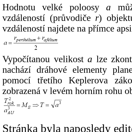
Hodnotu velké poloosy
a
může
vzdáleností (průvodiče
r
) objekt
vzdáleností najdete na přímce apsi
Vypočítanou velikost
a
lze zkont
nachází dráhové elementy plane
pomocí třetího Keplerova zák
zobrazená v levém horním rohu o
Stránka byla naposledy edi