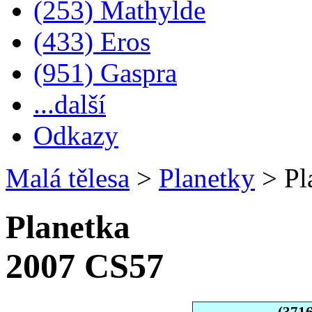
(253) Mathylde
(433) Eros
(951) Gaspra
...další
Odkazy
Malá tělesa
>
Planetky
>
Pl
Planetka
2007 CS57
(371