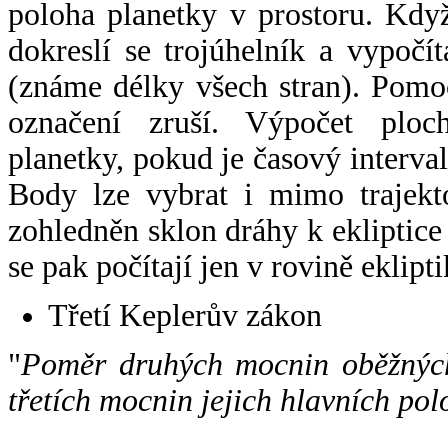
poloha planetky v prostoru. Kdy
dokreslí se trojúhelník a vypoč
(známe délky všech stran). Pomo
označení zruší. Výpočet ploch
planetky, pokud je časový interval
Body lze vybrat i mimo trajekto
zohledněn sklon dráhy k ekliptice
se pak počítají jen v rovině eklipti
Třetí Keplerův zákon
"
Poměr druhých mocnin oběžných
třetích mocnin jejich hlavních pol