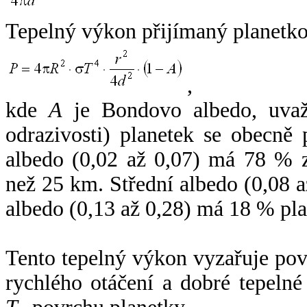
Tepelný výkon přijímaný planetko
,
kde
A
je Bondovo albedo, uvaž
odrazivosti) planetek se obecně
albedo (0,02 až 0,07) má 78 % z
než 25 km. Střední albedo (0,08 
albedo (0,13 až 0,28) má 18 % pla
Tento tepelný výkon vyzařuje po
rychlého otáčení a dobré tepelné