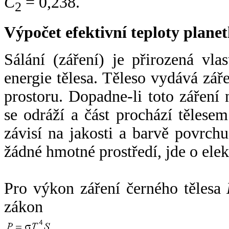
C
= 0,238.
2
Výpočet efektivní teploty plan
Sálání (záření) je přirozená vla
energie tělesa. Těleso vydává zá
prostoru. Dopadne-li toto záření n
se odráží a část prochází tělesem
závisí na jakosti a barvě povrch
žádné hmotné prostředí, jde o ele
Pro výkon záření černého tělesa
zákon