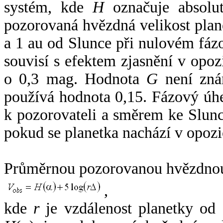
systém, kde
H
označuje absolut
pozorovaná hvězdná velikost plan
a 1 au od Slunce při nulovém fá
souvisí s efektem zjasnění v opoz
o 0,3 mag. Hodnota
G
není zná
používá hodnota 0,15. Fázový úh
k pozorovateli a směrem ke Slunc
pokud se planetka nachází v opozi
Průměrnou pozorovanou hvězdnou 
,
kde
r
je vzdálenost planetky od