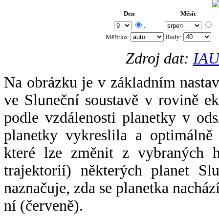
Den
Měsíc
.
Měřítko:
Body
:
Zdroj dat:
IAU
Na obrázku je v základním nastav
ve Sluneční soustavě v rovině ek
podle vzdálenosti planetky v odsl
planetky vykreslila a optimálně
které lze změnit z vybraných h
trajektorií) některých planet Sl
naznačuje, zda se planetka nacház
ní (červeně).