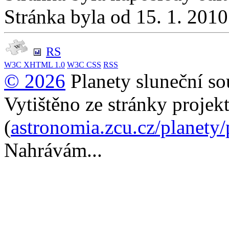
Stránka byla od 15. 1. 201
RS
W3C
XHTML 1.0
W3C
CSS
RSS
© 2026
Planety sluneční so
Vytištěno ze stránky projek
(
astronomia.zcu.cz/planety
Nahrávám...