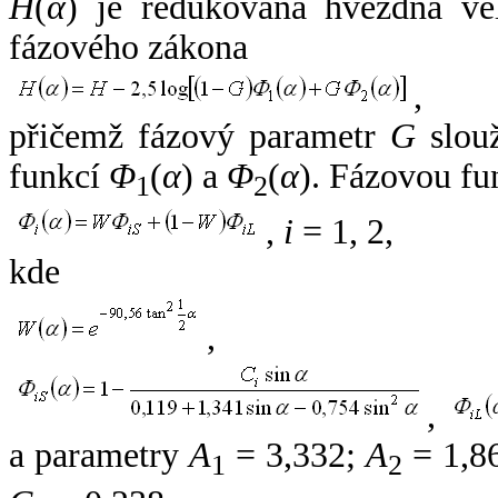
H
(
α
) je redukovaná hvězdná vel
fázového zákona
,
přičemž fázový parametr
G
slouž
funkcí
Φ
(
α
) a
Φ
(
α
). Fázovou fu
1
2
,
i
= 1, 2,
kde
,
,
a parametry
A
= 3,332;
A
= 1,8
1
2