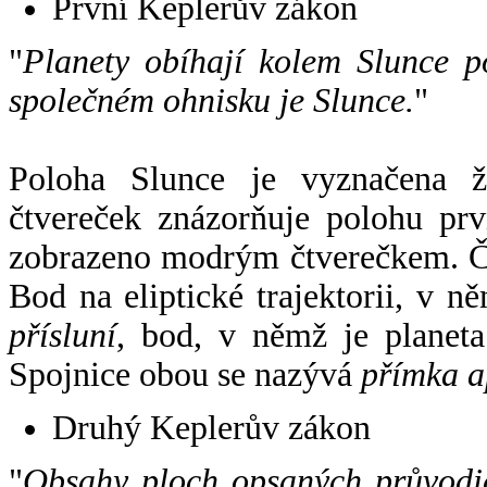
První Keplerův zákon
"
Planety obíhají kolem Slunce p
společném ohnisku je Slunce.
"
Poloha Slunce je vyznačena 
čtvereček znázorňuje polohu pr
zobrazeno modrým čtverečkem. Če
Bod na eliptické trajektorii, v n
přísluní
, bod, v němž je planet
Spojnice obou se nazývá
přímka a
Druhý Keplerův zákon
"
Obsahy ploch opsaných průvodič