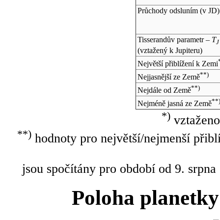
Průchody odsluním (v
JD
)
Tisserandův parametr –
T
J
(vztažený k Jupiteru)
Největší přiblížení k Zemi
**)
Nejjasnější ze Země
**)
Nejdále od Země
**
Nejméně jasná ze Země
*)
vztaženo
**)
hodnoty pro největší/nejmenší přibl
jsou spočítány pro období od 9. srpna
Poloha planetky