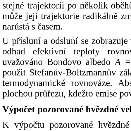
stejné trajektorii po několik oběh
může její trajektorie radikálně zm
narůstá s časem.
U přísluní a odsluní se zobrazuje
odhad efektivní teploty rovno
uvažováno Bondovo albedo
A
= 
použit Stefanův-Boltzmannův zák
termodynamické rovnováze. Abs
plochou průřezu, kdežto emise po
Výpočet pozorované hvězdné ve
K výpočtu pozorované hvězdné v