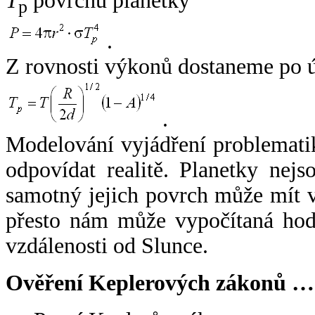
T
povrchu planetky
p
.
Z rovnosti výkonů dostaneme po 
.
Modelování vyjádření problemati
odpovídat realitě. Planetky nejso
samotný jejich povrch může mít v
přesto nám může vypočítaná hodn
vzdálenosti od Slunce.
Ověření Keplerových zákonů …