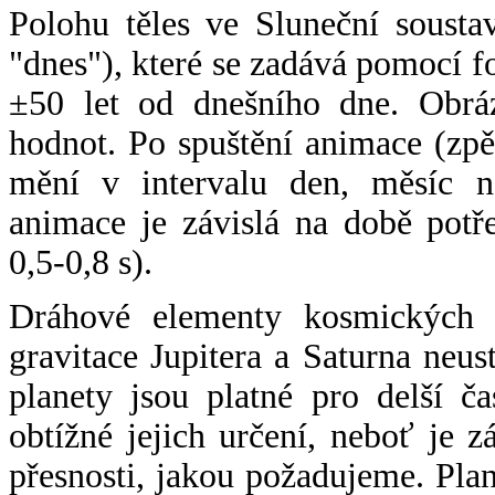
Polohu těles ve Sluneční sousta
"dnes"), které se zadává pomocí 
±50 let od dnešního dne. Obráz
hodnot. Po spuštění animace (zpě
mění v intervalu den, měsíc ne
animace je závislá na době potř
0,5-0,8 s).
Dráhové elementy kosmických t
gravitace Jupitera a Saturna neu
planety jsou platné pro delší č
obtížné jejich určení, neboť je 
přesnosti, jakou požadujeme. Pla