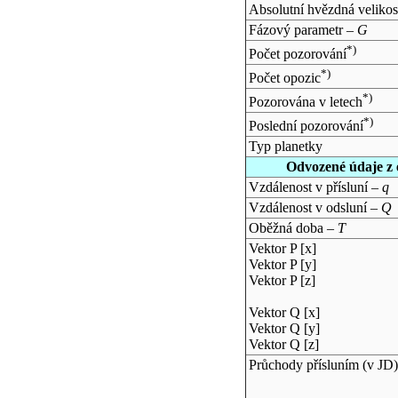
Absolutní hvězdná velikos
Fázový parametr –
G
*)
Počet pozorování
*)
Počet opozic
*)
Pozorována v letech
*)
Poslední pozorování
Typ planetky
Odvozené údaje z 
Vzdálenost v přísluní –
q
Vzdálenost v odsluní –
Q
Oběžná doba –
T
Vektor P [x]
Vektor P [y]
Vektor P [z]
Vektor Q [x]
Vektor Q [y]
Vektor Q [z]
Průchody přísluním (v
JD
)