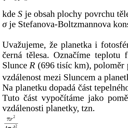
kde
S
je obsah plochy povrchu těl
σ
je Stefanova-Boltzmannova kons
Uvažujeme, že planetka i fotosfér
černá tělesa. Označíme teplotu 
Slunce
R
(696 tisíc km), poloměr
vzdálenost mezi Sluncem a plane
Na planetku dopadá část tepelnéh
Tuto část vypočítáme jako pomě
vzdálenosti planetky, tzn.