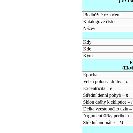
Předběžné označení
Katalogové číslo
Název
Kdy
Kde
Kým
E
(Ekv
Epocha
Velká poloosa dráhy –
a
Excentricita –
e
Střední denní pohyb –
n
Sklon dráhy k ekliptice –
i
Délka vzestupného uzlu –
Argument šířky perihelu 
Střední anomálie –
M