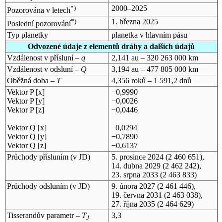
*)
2000–2025
Pozorována v letech
*)
1. března 2025
Poslední pozorování
Typ planetky
planetka v hlavním pásu
Odvozené údaje z elementů dráhy a dalších údajů
Vzdálenost v přísluní –
q
2,141 au – 320 263 000 km
Vzdálenost v odsluní –
Q
3,194 au – 477 805 000 km
Oběžná doba –
T
4,356 roků – 1 591,2 dnů
Vektor P [x]
−0,9990
Vektor P [y]
−0,0026
Vektor P [z]
−0,0446
Vektor Q [x]
0,0294
Vektor Q [y]
−0,7890
Vektor Q [z]
−0,6137
Průchody přísluním (v
JD
)
5. prosince 2024
(2 460 651),
14. dubna 2029
(2 462 242),
23. srpna 2033
(2 463 833)
Průchody odsluním (v
JD
)
9. února 2027
(2 461 446),
19. června 2031
(2 463 038),
27. října 2035
(2 464 629)
Tisserandův parametr –
T
3,3
J