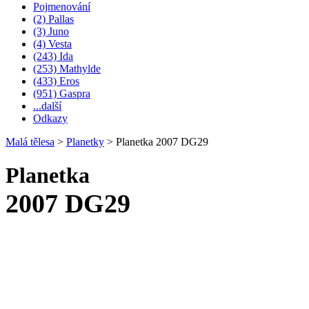
Pojmenování
(2) Pallas
(3) Juno
(4) Vesta
(243) Ida
(253) Mathylde
(433) Eros
(951) Gaspra
...další
Odkazy
Malá tělesa
>
Planetky
>
Planetka 2007 DG29
Planetka
2007 DG29