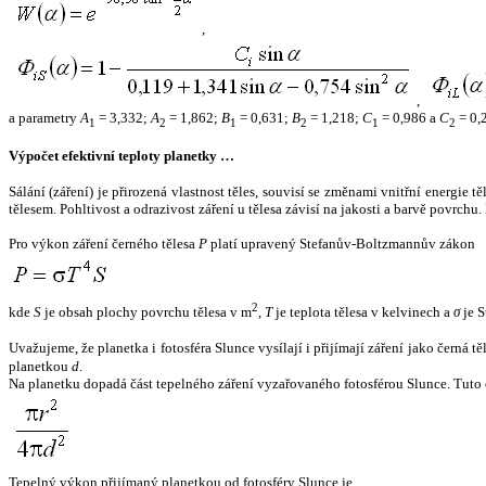
,
,
a parametry
A
= 3,332;
A
= 1,862;
B
= 0,631;
B
= 1,218;
C
= 0,986 a
C
= 0,
1
2
1
2
1
2
Výpočet efektivní teploty planetky …
Sálání (záření) je přirozená vlastnost těles, souvisí se změnami vnitřní energie 
tělesem. Pohltivost a odrazivost záření u tělesa závisí na jakosti a barvě povrch
Pro výkon záření černého tělesa
P
platí upravený Stefanův-Boltzmannův zákon
2
kde
S
je obsah plochy povrchu tělesa v m
,
T
je teplota tělesa v kelvinech a
σ
je S
Uvažujeme, že planetka i fotosféra Slunce vysílají i přijímají záření jako černá 
planetkou
d
.
Na planetku dopadá část tepelného záření vyzařovaného fotosférou Slunce. Tuto 
Tepelný výkon přijímaný planetkou od fotosféry Slunce je