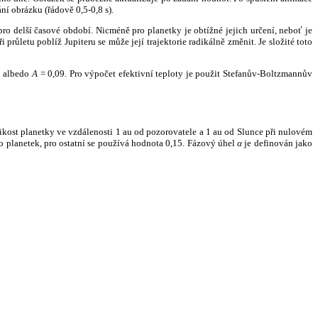
ní obrázku (řádově 0,5-0,8 s).
ro delší časové období. Nicméně pro planetky je obtížné jejich určení, neboť je
růletu poblíž Jupiteru se může její trajektorie radikálně změnit. Je složité toto
o albedo
A
= 0,09. Pro výpočet efektivní teploty je použit Stefanův-Boltzmannův
kost planetky ve vzdálenosti 1 au od pozorovatele a 1 au od Slunce při nulovém
planetek, pro ostatní se používá hodnota 0,15. Fázový úhel
α
je definován jako