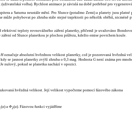
k (uživatelská volba). Rychlost animace je závislá na době potřebné pro vygenerová
itera a Saturna neustále mění. Pro Slunce (potažmo Zemi) a planety jsou platné p
 může pohybovat po zhruba stále stejné trajektorii po několik oběhů, nicméně při p
had efektivní teploty rovnovážného záření planetky, přičemž je uvažováno Bondov
záření od Slunce planetkou je plochou průřezu, kdežto emise povrchem koule.
e
H
označuje absolutní hvězdnou velikost planetky, což je pozorovaná hvězdná veli
i, kdy se jasnost planetky zvýší zhruba o 0,3 mag. Hodnota
G
není známa pro mnoho 
Je nulový, pokud se planetka nachází v opozici.
edukovaná hvězdná velikost. Její velikost vypočteme pomocí fázového zákona
(
α
) a
Φ
(
α
). Fázovou funkci vyjádříme
1
2