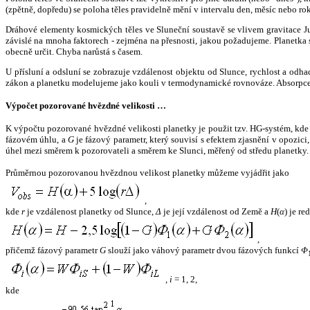
(zpětně, dopředu) se poloha těles pravidelně mění v intervalu den, měsíc nebo ro
Dráhové elementy kosmických těles ve Sluneční soustavě se vlivem gravitace Jup
závislé na mnoha faktorech - zejména na přesnosti, jakou požadujeme. Planetka se
obecně určit. Chyba narůstá s časem.
U přísluní a odsluní se zobrazuje vzdálenost objektu od Slunce, rychlost a od
zákon a planetku modelujeme jako kouli v termodynamické rovnováze. Absorpce 
Výpočet pozorované hvězdné velikosti …
K výpočtu pozorované hvězdné velikosti planetky je použit tzv. HG-systém, kd
fázovém úhlu, a
G
je fázový parametr, který souvisí s efektem zjasnění v opozic
úhel mezi směrem k pozorovateli a směrem ke Slunci, měřený od středu planetky. 
Průměrnou pozorovanou hvězdnou velikost planetky můžeme vyjádřit jako
,
kde
r
je vzdálenost planetky od Slunce,
Δ
je její vzdálenost od Země a
H
(
α
) je r
,
přičemž fázový parametr
G
slouží jako váhový parametr dvou fázových funkcí
Φ
,
i
= 1, 2,
kde