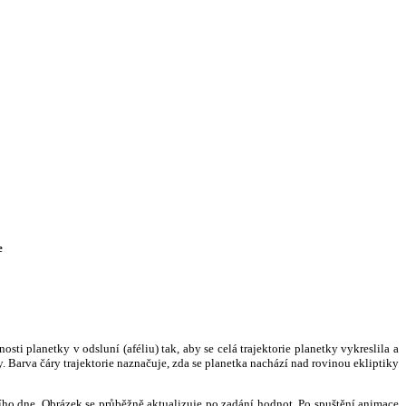
e
i planetky v odsluní (aféliu) tak, aby se celá trajektorie planetky vykreslila a
. Barva čáry trajektorie naznačuje, zda se planetka nachází nad rovinou ekliptiky
ního dne. Obrázek se průběžně aktualizuje po zadání hodnot. Po spuštění animace