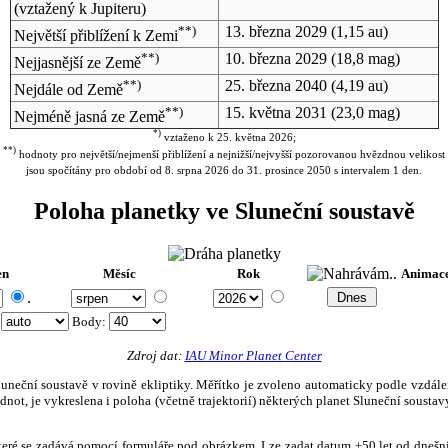
(vztažený k Jupiteru)
**)
13. března 2029
(1,15 au)
Největší přiblížení k Zemi
**)
10. března 2029
(18,8 mag)
Nejjasnější ze Země
**)
25. března 2040
(4,19 au)
Nejdále od Země
**)
15. května 2031
(23,0 mag)
Nejméně jasná ze Země
*)
vztaženo k 25. května 2026;
**)
hodnoty pro největší/nejmenší přiblížení a nejnižší/nejvyšší pozorovanou hvězdnou velikost
jsou spočítány pro období od 8. srpna 2026 do 31. prosince 2050 s intervalem 1 den.
Poloha planetky ve Sluneční soustavě
en
Měsíc
Rok
Animac
.
:
Body
:
Zdroj dat:
IAU Minor Planet Center
eční soustavě v rovině ekliptiky. Měřítko je zvoleno automaticky podle vzdálenost
not, je vykreslena i poloha (včetně trajektorií) některých planet Sluneční soustavy
, které se zadává pomocí formuláře pod obrázkem. Lze zadat datum ±50 let od dneš