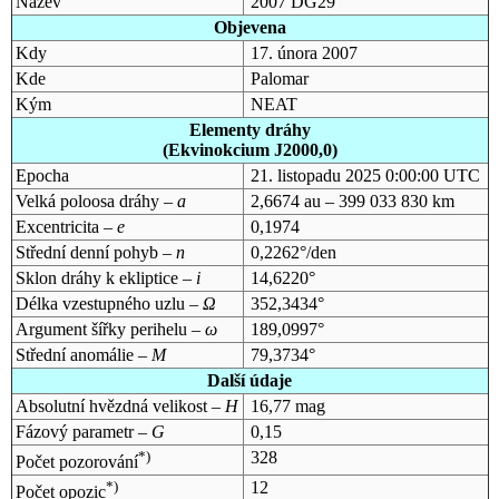
Název
2007 DG29
Objevena
Kdy
17. února 2007
Kde
Palomar
Kým
NEAT
Elementy dráhy
(Ekvinokcium J2000,0)
Epocha
21. listopadu 2025 0:00:00 UTC
Velká poloosa dráhy –
a
2,6674 au – 399 033 830 km
Excentricita –
e
0,1974
Střední denní pohyb –
n
0,2262°/den
Sklon dráhy k ekliptice –
i
14,6220°
Délka vzestupného uzlu –
Ω
352,3434°
Argument šířky perihelu –
ω
189,0997°
Střední anomálie –
M
79,3734°
Další údaje
Absolutní hvězdná velikost –
H
16,77 mag
Fázový parametr –
G
0,15
*)
328
Počet pozorování
*)
12
Počet opozic