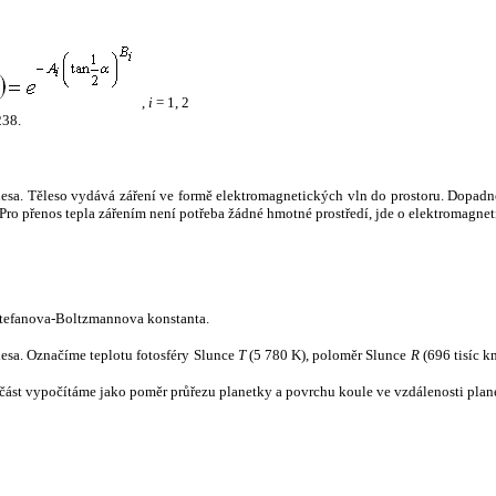
,
i
= 1, 2
238.
tělesa. Těleso vydává záření ve formě elektromagnetických vln do prostoru. Dopadne-l
u. Pro přenos tepla zářením není potřeba žádné hmotné prostředí, jde o elektromagnet
tefanova-Boltzmannova konstanta.
tělesa. Označíme teplotu fotosféry Slunce
T
(5 780 K), poloměr Slunce
R
(696 tisíc k
část vypočítáme jako poměr průřezu planetky a povrchu koule ve vzdálenosti plane