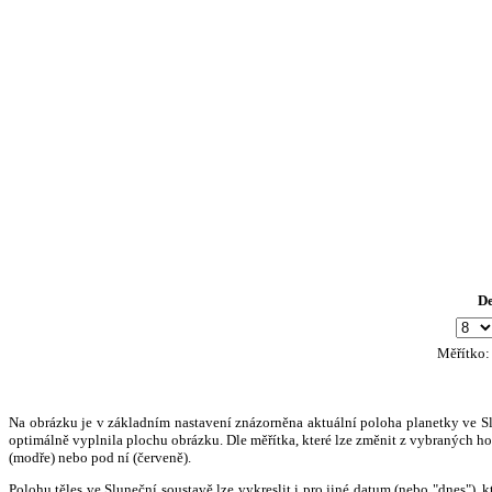
D
Měřítko
Na obrázku je v základním nastavení znázorněna aktuální poloha planetky ve Slun
optimálně vyplnila plochu obrázku. Dle měřítka, které lze změnit z vybraných hod
(modře) nebo pod ní (červeně).
Polohu těles ve Sluneční soustavě lze vykreslit i pro jiné datum (nebo "dnes")