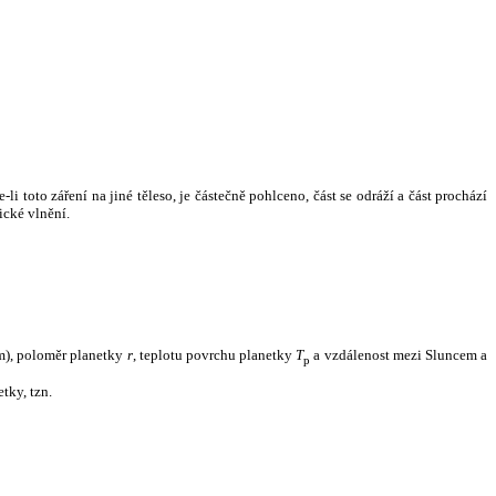
i toto záření na jiné těleso, je částečně pohlceno, část se odráží a část prochází
ické vlnění.
m), poloměr planetky
r
, teplotu povrchu planetky
T
a vzdálenost mezi Sluncem a
p
tky, tzn.