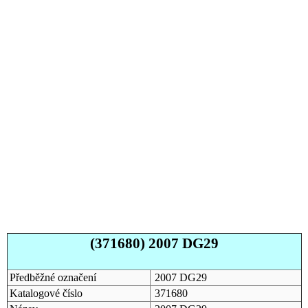
(371680) 2007 DG29
Předběžné označení
2007 DG29
Katalogové číslo
371680