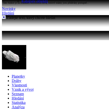
Katalogy objektů
Tato funkce je na stránkách Astronomia nová, testové otázky jsou přidávány postupně...
Novinky
Hledání
Zadejte text, který chcete hledat
Planetky
Dráhy
Vlastnosti
Vznik a vývoj
Seznam
Hledání
Statistika
Analýza