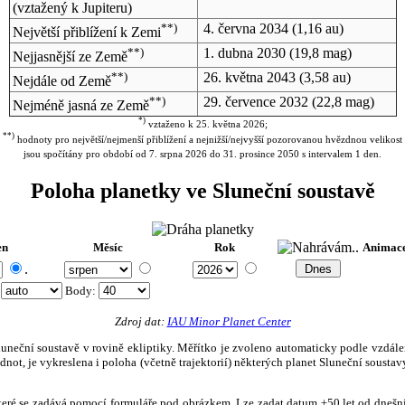
(vztažený k Jupiteru)
**)
4. června 2034
(1,16 au)
Největší přiblížení k Zemi
**)
1. dubna 2030
(19,8 mag)
Nejjasnější ze Země
**)
26. května 2043
(3,58 au)
Nejdále od Země
**)
29. července 2032
(22,8 mag)
Nejméně jasná ze Země
*)
vztaženo k 25. května 2026;
**)
hodnoty pro největší/nejmenší přiblížení a nejnižší/nejvyšší pozorovanou hvězdnou velikost
jsou spočítány pro období od 7. srpna 2026 do 31. prosince 2050 s intervalem 1 den.
Poloha planetky ve Sluneční soustavě
en
Měsíc
Rok
Animac
.
:
Body
:
Zdroj dat:
IAU Minor Planet Center
eční soustavě v rovině ekliptiky. Měřítko je zvoleno automaticky podle vzdálenost
not, je vykreslena i poloha (včetně trajektorií) některých planet Sluneční soustavy
, které se zadává pomocí formuláře pod obrázkem. Lze zadat datum ±50 let od dneš