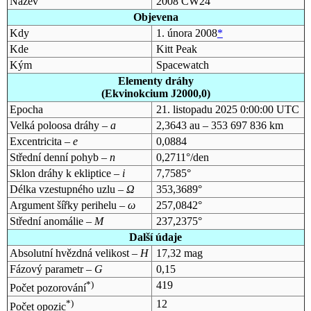
Název
2008 CW24
Objevena
Kdy
1. února 2008
*
Kde
Kitt Peak
Kým
Spacewatch
Elementy dráhy
(Ekvinokcium J2000,0)
Epocha
21. listopadu 2025 0:00:00 UTC
Velká poloosa dráhy –
a
2,3643 au – 353 697 836 km
Excentricita –
e
0,0884
Střední denní pohyb –
n
0,2711°/den
Sklon dráhy k ekliptice –
i
7,7585°
Délka vzestupného uzlu –
Ω
353,3689°
Argument šířky perihelu –
ω
257,0842°
Střední anomálie –
M
237,2375°
Další údaje
Absolutní hvězdná velikost –
H
17,32 mag
Fázový parametr –
G
0,15
*)
419
Počet pozorování
*)
12
Počet opozic