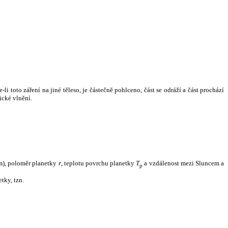
i toto záření na jiné těleso, je částečně pohlceno, část se odráží a část prochází
ické vlnění.
m), poloměr planetky
r
, teplotu povrchu planetky
T
a vzdálenost mezi Sluncem a
p
tky, tzn.