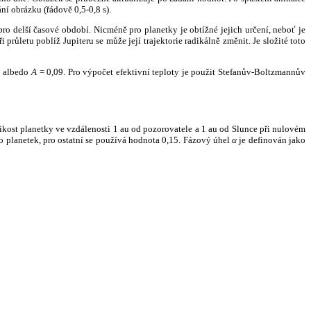
ní obrázku (řádově 0,5-0,8 s).
ro delší časové období. Nicméně pro planetky je obtížné jejich určení, neboť je
růletu poblíž Jupiteru se může její trajektorie radikálně změnit. Je složité toto
o albedo
A
= 0,09. Pro výpočet efektivní teploty je použit Stefanův-Boltzmannův
kost planetky ve vzdálenosti 1 au od pozorovatele a 1 au od Slunce při nulovém
planetek, pro ostatní se používá hodnota 0,15. Fázový úhel
α
je definován jako