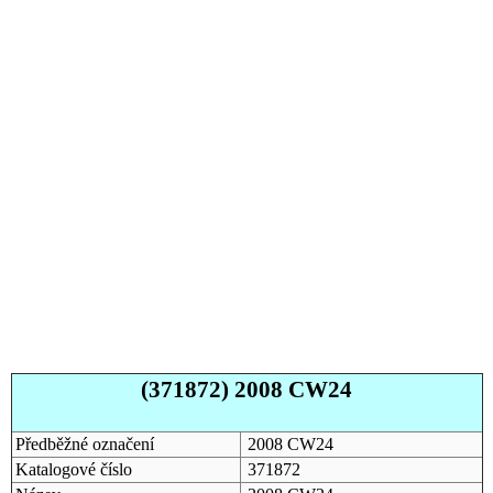
(371872) 2008 CW24
Předběžné označení
2008 CW24
Katalogové číslo
371872