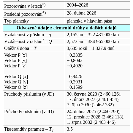
*)
2004–2026
Pozorována v letech
*)
28. dubna 2026
Poslední pozorování
Typ planetky
planetka v hlavním pásu
Odvozené údaje z elementů dráhy a dalších údajů
Vzdálenost v přísluní –
q
2,155 au – 322 431 000 km
Vzdálenost v odsluní –
Q
2,573 au – 384 965 000 km
Oběžná doba –
T
3,635 roků – 1 327,9 dnů
Vektor P [x]
−0,3335
Vektor P [y]
−0,8042
Vektor P [z]
−0,4920
Vektor Q [x]
0,9426
Vektor Q [y]
−0,2931
Vektor Q [z]
−0,1599
Průchody přísluním (v
JD
)
30. června 2023
(2 460 126),
17. února 2027
(2 461 454),
7. října 2030
(2 462 782)
Průchody odsluním (v
JD
)
24. dubna 2025
(2 460 790),
12. prosince 2028
(2 462 118),
1. srpna 2032
(2 463 446)
Tisserandův parametr –
T
3,5
J