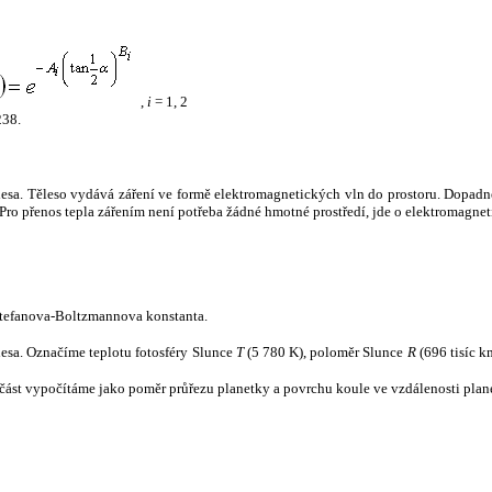
,
i
= 1, 2
238.
tělesa. Těleso vydává záření ve formě elektromagnetických vln do prostoru. Dopadne-l
u. Pro přenos tepla zářením není potřeba žádné hmotné prostředí, jde o elektromagnet
tefanova-Boltzmannova konstanta.
tělesa. Označíme teplotu fotosféry Slunce
T
(5 780 K), poloměr Slunce
R
(696 tisíc k
část vypočítáme jako poměr průřezu planetky a povrchu koule ve vzdálenosti plane