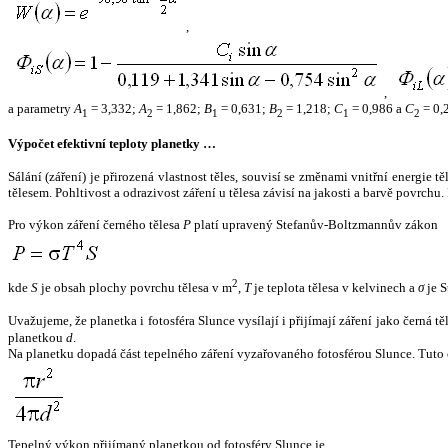
,
,
a parametry
A
= 3,332;
A
= 1,862;
B
= 0,631;
B
= 1,218;
C
= 0,986 a
C
= 0,
1
2
1
2
1
2
Výpočet efektivní teploty planetky …
Sálání (záření) je přirozená vlastnost těles, souvisí se změnami vnitřní energie 
tělesem. Pohltivost a odrazivost záření u tělesa závisí na jakosti a barvě povrch
Pro výkon záření černého tělesa
P
platí upravený Stefanův-Boltzmannův zákon
2
kde
S
je obsah plochy povrchu tělesa v m
,
T
je teplota tělesa v kelvinech a
σ
je S
Uvažujeme, že planetka i fotosféra Slunce vysílají i přijímají záření jako černá 
planetkou
d
.
Na planetku dopadá část tepelného záření vyzařovaného fotosférou Slunce. Tuto 
Tepelný výkon přijímaný planetkou od fotosféry Slunce je