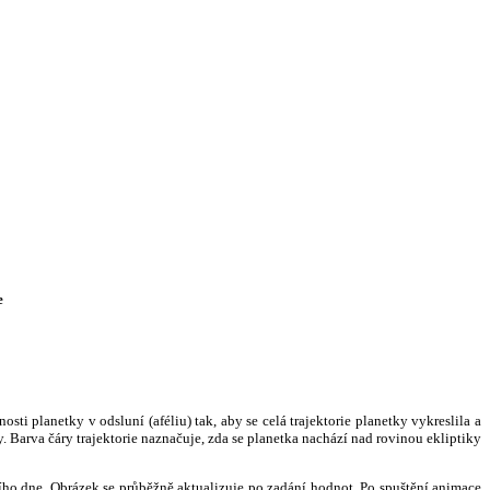
e
i planetky v odsluní (aféliu) tak, aby se celá trajektorie planetky vykreslila a
. Barva čáry trajektorie naznačuje, zda se planetka nachází nad rovinou ekliptiky
ního dne. Obrázek se průběžně aktualizuje po zadání hodnot. Po spuštění animace