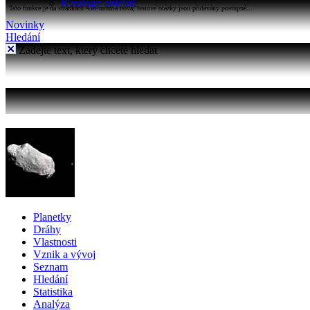
Katalogy objektů
Tato funkce je na stránkách Astronomia nová, testové otázky jsou přidávány postupně...
Novinky
Hledání
Zadejte text, který chcete hledat
Planetky
Dráhy
Vlastnosti
Vznik a vývoj
Seznam
Hledání
Statistika
Analýza