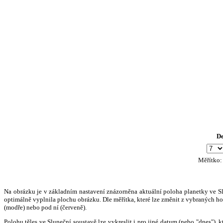
D
Měřítko
Na obrázku je v základním nastavení znázorněna aktuální poloha planetky ve Slun
optimálně vyplnila plochu obrázku. Dle měřítka, které lze změnit z vybraných hod
(modře) nebo pod ní (červeně).
Polohu těles ve Sluneční soustavě lze vykreslit i pro jiné datum (nebo "dnes")