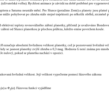
k (uživatelská volba). Rychlost animace je závislá na době potřebné pro vygenerová
itera a Saturna neustále mění. Pro Slunce (potažmo Zemi) a planety jsou platné p
 může pohybovat po zhruba stále stejné trajektorii po několik oběhů, nicméně při p
had efektivní teploty rovnovážného záření planetky, přičemž je uvažováno Bondov
záření od Slunce planetkou je plochou průřezu, kdežto emise povrchem koule.
e
H
označuje absolutní hvězdnou velikost planetky, což je pozorovaná hvězdná veli
i, kdy se jasnost planetky zvýší zhruba o 0,3 mag. Hodnota
G
není známa pro mnoho 
Je nulový, pokud se planetka nachází v opozici.
edukovaná hvězdná velikost. Její velikost vypočteme pomocí fázového zákona
(
α
) a
Φ
(
α
). Fázovou funkci vyjádříme
1
2