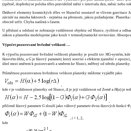
(zpětně, dopředu) se poloha těles pravidelně mění v intervalu den, měsíc nebo ro
Dráhové elementy kosmických těles ve Sluneční soustavě se vlivem gravitace Jup
závislé na mnoha faktorech - zejména na přesnosti, jakou požadujeme. Planetka se
obecně určit. Chyba narůstá s časem.
U přísluní a odsluní se zobrazuje vzdálenost objektu od Slunce, rychlost a od
zákon a planetku modelujeme jako kouli v termodynamické rovnováze. Absorpce 
Výpočet pozorované hvězdné velikosti …
K výpočtu pozorované hvězdné velikosti planetky je použit tzv. HG-systém, kd
fázovém úhlu, a
G
je fázový parametr, který souvisí s efektem zjasnění v opozic
úhel mezi směrem k pozorovateli a směrem ke Slunci, měřený od středu planetky. 
Průměrnou pozorovanou hvězdnou velikost planetky můžeme vyjádřit jako
,
kde
r
je vzdálenost planetky od Slunce,
Δ
je její vzdálenost od Země a
H
(
α
) je r
,
přičemž fázový parametr
G
slouží jako váhový parametr dvou fázových funkcí
Φ
,
i
= 1, 2,
kde