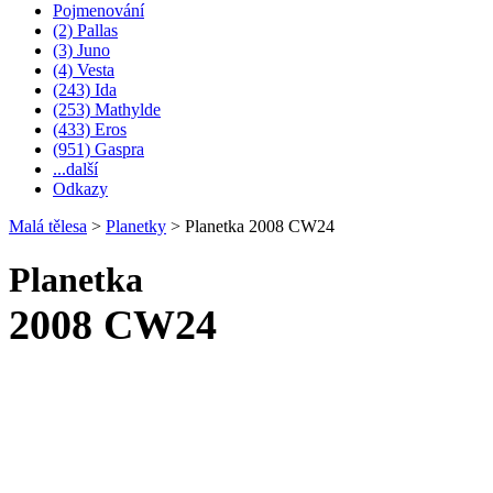
Pojmenování
(2) Pallas
(3) Juno
(4) Vesta
(243) Ida
(253) Mathylde
(433) Eros
(951) Gaspra
...další
Odkazy
Malá tělesa
>
Planetky
>
Planetka 2008 CW24
Planetka
2008 CW24