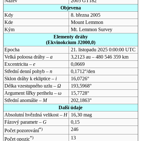
Název
2005 GT182
Objevena
Kdy
8. března 2005
Kde
Mount Lemmon
Kým
Mt. Lemmon Survey
Elementy dráhy
(Ekvinokcium J2000,0)
Epocha
21. listopadu 2025 0:00:00 UTC
Velká poloosa dráhy –
a
3,2123 au – 480 546 359 km
Excentricita –
e
0,0669
Střední denní pohyb –
n
0,1712°/den
Sklon dráhy k ekliptice –
i
16,0726°
Délka vzestupného uzlu –
Ω
193,5968°
Argument šířky perihelu –
ω
15,7728°
Střední anomálie –
M
202,1863°
Další údaje
Absolutní hvězdná velikost –
H
16,30 mag
Fázový parametr –
G
0,15
*)
246
Počet pozorování
*)
13
Počet opozic