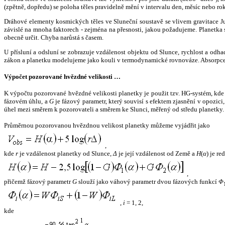
(zpětně, dopředu) se poloha těles pravidelně mění v intervalu den, měsíc nebo ro
Dráhové elementy kosmických těles ve Sluneční soustavě se vlivem gravitace Jup
závislé na mnoha faktorech - zejména na přesnosti, jakou požadujeme. Planetka se
obecně určit. Chyba narůstá s časem.
U přísluní a odsluní se zobrazuje vzdálenost objektu od Slunce, rychlost a od
zákon a planetku modelujeme jako kouli v termodynamické rovnováze. Absorpce 
Výpočet pozorované hvězdné velikosti …
K výpočtu pozorované hvězdné velikosti planetky je použit tzv. HG-systém, kd
fázovém úhlu, a
G
je fázový parametr, který souvisí s efektem zjasnění v opozic
úhel mezi směrem k pozorovateli a směrem ke Slunci, měřený od středu planetky. 
Průměrnou pozorovanou hvězdnou velikost planetky můžeme vyjádřit jako
,
kde
r
je vzdálenost planetky od Slunce,
Δ
je její vzdálenost od Země a
H
(
α
) je r
,
přičemž fázový parametr
G
slouží jako váhový parametr dvou fázových funkcí
Φ
,
i
= 1, 2,
kde