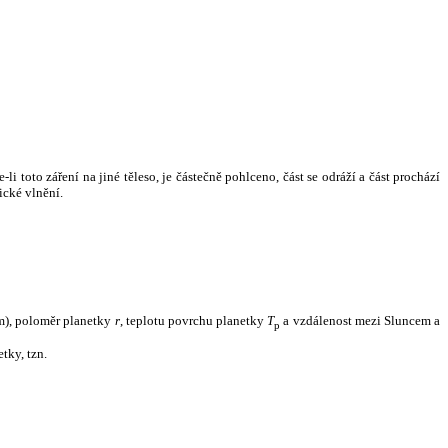
i toto záření na jiné těleso, je částečně pohlceno, část se odráží a část prochází
ické vlnění.
m), poloměr planetky
r
, teplotu povrchu planetky
T
a vzdálenost mezi Sluncem a
p
tky, tzn.