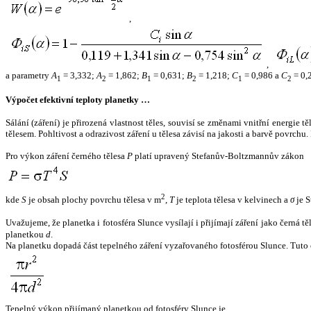
,
,
a parametry
A
= 3,332;
A
= 1,862;
B
= 0,631;
B
= 1,218;
C
= 0,986 a
C
= 0,
1
2
1
2
1
2
Výpočet efektivní teploty planetky …
Sálání (záření) je přirozená vlastnost těles, souvisí se změnami vnitřní energie 
tělesem. Pohltivost a odrazivost záření u tělesa závisí na jakosti a barvě povrch
Pro výkon záření černého tělesa
P
platí upravený Stefanův-Boltzmannův zákon
2
kde
S
je obsah plochy povrchu tělesa v m
,
T
je teplota tělesa v kelvinech a
σ
je S
Uvažujeme, že planetka i fotosféra Slunce vysílají i přijímají záření jako černá 
planetkou
d
.
Na planetku dopadá část tepelného záření vyzařovaného fotosférou Slunce. Tuto 
Tepelný výkon přijímaný planetkou od fotosféry Slunce je