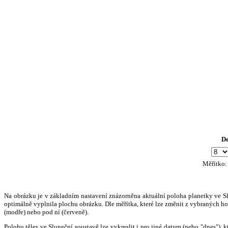
D
Měřítko
Na obrázku je v základním nastavení znázorněna aktuální poloha planetky ve Slun
optimálně vyplnila plochu obrázku. Dle měřítka, které lze změnit z vybraných hod
(modře) nebo pod ní (červeně).
Polohu těles ve Sluneční soustavě lze vykreslit i pro jiné datum (nebo "dnes")