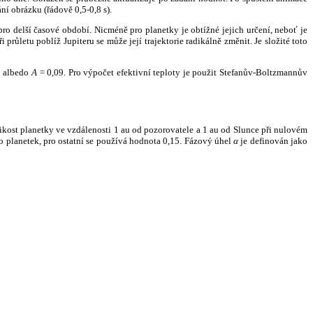
ní obrázku (řádově 0,5-0,8 s).
ro delší časové období. Nicméně pro planetky je obtížné jejich určení, neboť je
růletu poblíž Jupiteru se může její trajektorie radikálně změnit. Je složité toto
o albedo
A
= 0,09. Pro výpočet efektivní teploty je použit Stefanův-Boltzmannův
kost planetky ve vzdálenosti 1 au od pozorovatele a 1 au od Slunce při nulovém
planetek, pro ostatní se používá hodnota 0,15. Fázový úhel
α
je definován jako