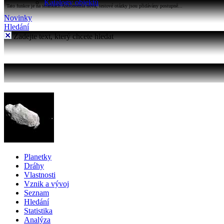
Katalogy objektů
Tato funkce je na stránkách Astronomia nová, testové otázky jsou přidávány postupně...
Novinky
Hledání
Zadejte text, který chcete hledat
Planetky
Dráhy
Vlastnosti
Vznik a vývoj
Seznam
Hledání
Statistika
Analýza