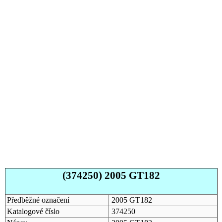
(374250) 2005 GT182
Předběžné označení
2005 GT182
Katalogové číslo
374250