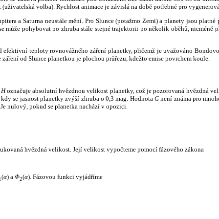
k (uživatelská volba). Rychlost animace je závislá na době potřebné pro vygenerová
itera a Saturna neustále mění. Pro Slunce (potažmo Zemi) a planety jsou platné p
 může pohybovat po zhruba stále stejné trajektorii po několik oběhů, nicméně při p
had efektivní teploty rovnovážného záření planetky, přičemž je uvažováno Bondov
záření od Slunce planetkou je plochou průřezu, kdežto emise povrchem koule.
e
H
označuje absolutní hvězdnou velikost planetky, což je pozorovaná hvězdná veli
i, kdy se jasnost planetky zvýší zhruba o 0,3 mag. Hodnota
G
není známa pro mnoho 
Je nulový, pokud se planetka nachází v opozici.
edukovaná hvězdná velikost. Její velikost vypočteme pomocí fázového zákona
(
α
) a
Φ
(
α
). Fázovou funkci vyjádříme
1
2