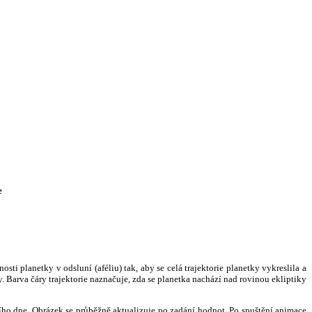
e
i planetky v odsluní (aféliu) tak, aby se celá trajektorie planetky vykreslila a
. Barva čáry trajektorie naznačuje, zda se planetka nachází nad rovinou ekliptiky
ního dne. Obrázek se průběžně aktualizuje po zadání hodnot. Po spuštění animace