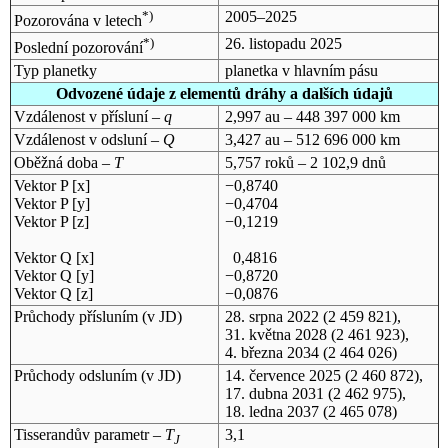
*)
2005–2025
Pozorována v letech
*)
26. listopadu 2025
Poslední pozorování
Typ planetky
planetka v hlavním pásu
Odvozené údaje z elementů dráhy a dalších údajů
Vzdálenost v přísluní –
q
2,997 au – 448 397 000 km
Vzdálenost v odsluní –
Q
3,427 au – 512 696 000 km
Oběžná doba –
T
5,757 roků – 2 102,9 dnů
Vektor P [x]
−0,8740
Vektor P [y]
−0,4704
Vektor P [z]
−0,1219
Vektor Q [x]
0,4816
Vektor Q [y]
−0,8720
Vektor Q [z]
−0,0876
Průchody přísluním (v
JD
)
28. srpna 2022
(2 459 821),
31. května 2028
(2 461 923),
4. března 2034
(2 464 026)
Průchody odsluním (v
JD
)
14. července 2025
(2 460 872),
17. dubna 2031
(2 462 975),
18. ledna 2037
(2 465 078)
Tisserandův parametr –
T
3,1
J