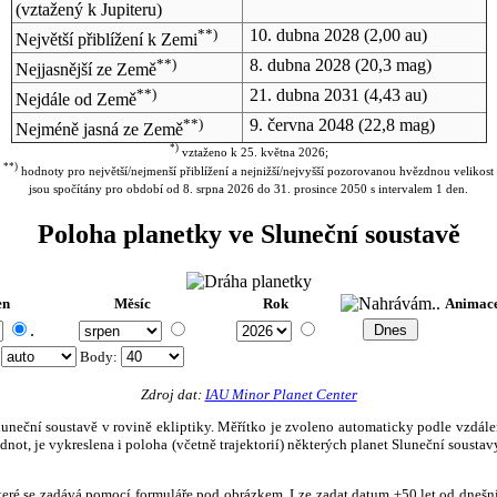
(vztažený k Jupiteru)
**)
10. dubna 2028
(2,00 au)
Největší přiblížení k Zemi
**)
8. dubna 2028
(20,3 mag)
Nejjasnější ze Země
**)
21. dubna 2031
(4,43 au)
Nejdále od Země
**)
9. června 2048
(22,8 mag)
Nejméně jasná ze Země
*)
vztaženo k 25. května 2026;
**)
hodnoty pro největší/nejmenší přiblížení a nejnižší/nejvyšší pozorovanou hvězdnou velikost
jsou spočítány pro období od 8. srpna 2026 do 31. prosince 2050 s intervalem 1 den.
Poloha planetky ve Sluneční soustavě
en
Měsíc
Rok
Animac
.
:
Body
:
Zdroj dat:
IAU Minor Planet Center
eční soustavě v rovině ekliptiky. Měřítko je zvoleno automaticky podle vzdálenost
not, je vykreslena i poloha (včetně trajektorií) některých planet Sluneční soustavy
, které se zadává pomocí formuláře pod obrázkem. Lze zadat datum ±50 let od dneš