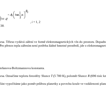
,
i
= 1, 2
238.
tělesa. Těleso vydává záření ve formě elektromagnetických vln do prostoru. Dopadne-l
u. Pro přenos tepla zářením není potřeba žádné hmotné prostředí, jde o elektromagnet
tefanova-Boltzmannova konstanta.
tělesa. Označíme teplotu fotosféry Slunce
T
(5 780 K), poloměr Slunce
R
(696 tisíc k
část vypočítáme jako poměr průřezu planetky a povrchu koule ve vzdálenosti plane