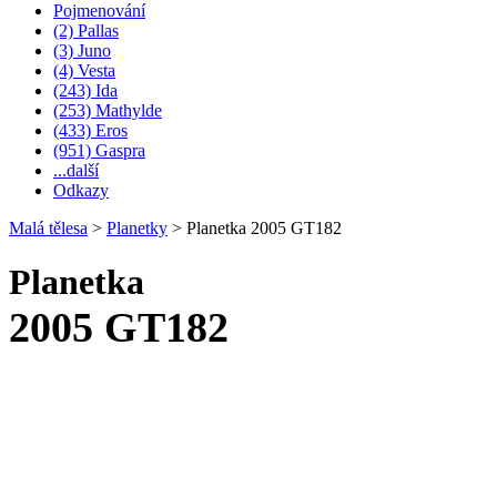
Pojmenování
(2) Pallas
(3) Juno
(4) Vesta
(243) Ida
(253) Mathylde
(433) Eros
(951) Gaspra
...další
Odkazy
Malá tělesa
>
Planetky
>
Planetka 2005 GT182
Planetka
2005 GT182