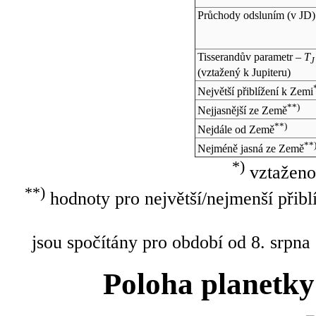
Průchody odsluním (v
JD
)
Tisserandův parametr –
T
J
(vztažený k Jupiteru)
Největší přiblížení k Zemi
**)
Nejjasnější ze Země
**)
Nejdále od Země
**
Nejméně jasná ze Země
*)
vztaženo
**)
hodnoty pro největší/nejmenší přibl
jsou spočítány pro období od 8. srpna
Poloha planetky