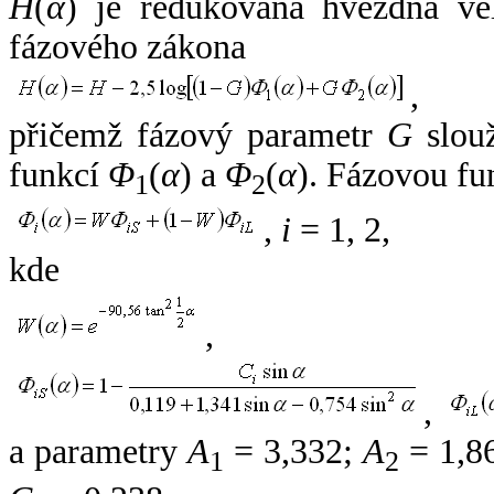
H
(
α
) je redukovaná hvězdná vel
fázového zákona
,
přičemž fázový parametr
G
slouž
funkcí
Φ
(
α
) a
Φ
(
α
). Fázovou fu
1
2
,
i
= 1, 2,
kde
,
,
a parametry
A
= 3,332;
A
= 1,8
1
2