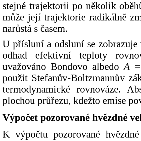
stejné trajektorii po několik oběh
může její trajektorie radikálně zm
narůstá s časem.
U přísluní a odsluní se zobrazuje
odhad efektivní teploty rovno
uvažováno Bondovo albedo
A
= 
použit Stefanův-Boltzmannův zák
termodynamické rovnováze. Abs
plochou průřezu, kdežto emise po
Výpočet pozorované hvězdné ve
K výpočtu pozorované hvězdné v