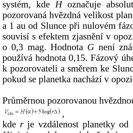
systém, kde
H
označuje absolut
pozorovaná hvězdná velikost plan
a 1 au od Slunce při nulovém fá
souvisí s efektem zjasnění v opoz
o 0,3 mag. Hodnota
G
není zná
používá hodnota 0,15. Fázový úh
k pozorovateli a směrem ke Slunc
pokud se planetka nachází v opozi
Průměrnou pozorovanou hvězdnou 
,
kde
r
je vzdálenost planetky od