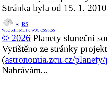
Stránka byla od 15. 1. 201
RS
W3C
XHTML 1.0
W3C
CSS
RSS
© 2026
Planety sluneční so
Vytištěno ze stránky projek
(
astronomia.zcu.cz/planety
Nahrávám...