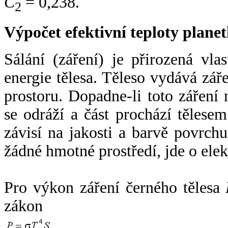
C
= 0,238.
2
Výpočet efektivní teploty plan
Sálání (záření) je přirozená vla
energie tělesa. Těleso vydává zá
prostoru. Dopadne-li toto záření n
se odráží a část prochází tělesem
závisí na jakosti a barvě povrch
žádné hmotné prostředí, jde o ele
Pro výkon záření černého tělesa
zákon