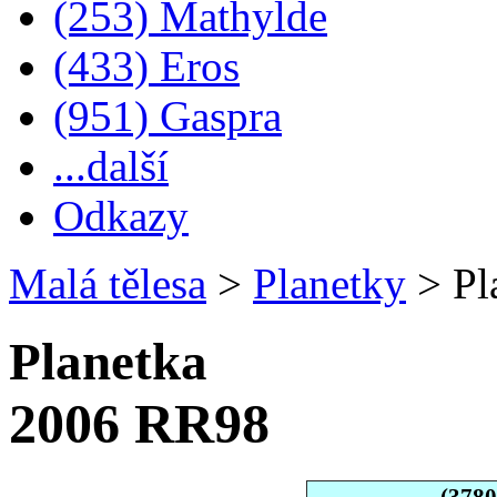
(253) Mathylde
(433) Eros
(951) Gaspra
...další
Odkazy
Malá tělesa
>
Planetky
>
Pl
Planetka
2006 RR98
(378