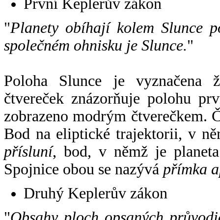
První Keplerův zákon
"
Planety obíhají kolem Slunce p
společném ohnisku je Slunce.
"
Poloha Slunce je vyznačena 
čtvereček znázorňuje polohu pr
zobrazeno modrým čtverečkem. Če
Bod na eliptické trajektorii, v n
přísluní
, bod, v němž je planet
Spojnice obou se nazývá
přímka a
Druhý Keplerův zákon
"
Obsahy ploch opsaných průvodič