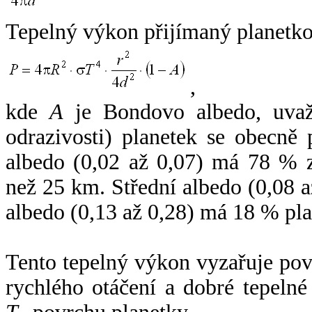
Tepelný výkon přijímaný planetko
,
kde
A
je Bondovo albedo, uvaž
odrazivosti) planetek se obecně
albedo (0,02 až 0,07) má 78 % z
než 25 km. Střední albedo (0,08 
albedo (0,13 až 0,28) má 18 % pla
Tento tepelný výkon vyzařuje po
rychlého otáčení a dobré tepelné