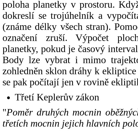
poloha planetky v prostoru. Kdy
dokreslí se trojúhelník a vypoč
(známe délky všech stran). Pomo
označení zruší. Výpočet ploch
planetky, pokud je časový interval
Body lze vybrat i mimo trajekto
zohledněn sklon dráhy k ekliptice
se pak počítají jen v rovině eklipti
Třetí Keplerův zákon
"
Poměr druhých mocnin oběžných
třetích mocnin jejich hlavních pol