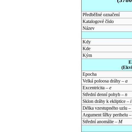
Předběžné označení
Katalogové číslo
Název
Kdy
Kde
Kým
E
(Ekv
Epocha
Velká poloosa dráhy –
a
Excentricita –
e
Střední denní pohyb –
n
Sklon dráhy k ekliptice –
i
Délka vzestupného uzlu –
Argument šířky perihelu 
Střední anomálie –
M