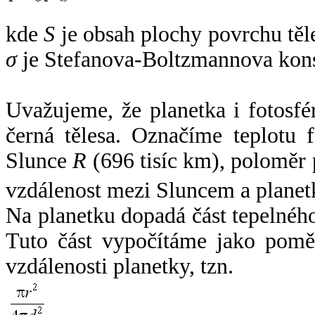
kde
S
je obsah plochy povrchu těl
σ
je Stefanova-Boltzmannova kons
Uvažujeme, že planetka i fotosfér
černá tělesa. Označíme teplotu 
Slunce
R
(696 tisíc km), poloměr
vzdálenost mezi Sluncem a plane
Na planetku dopadá část tepelnéh
Tuto část vypočítáme jako pomě
vzdálenosti planetky, tzn.