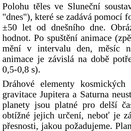
Polohu těles ve Sluneční sousta
"dnes"), které se zadává pomocí 
±50 let od dnešního dne. Obráz
hodnot. Po spuštění animace (zpě
mění v intervalu den, měsíc ne
animace je závislá na době potř
0,5-0,8 s).
Dráhové elementy kosmických t
gravitace Jupitera a Saturna neu
planety jsou platné pro delší č
obtížné jejich určení, neboť je 
přesnosti, jakou požadujeme. Pla