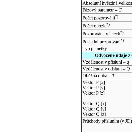
Absolutní hvězdná velikos
Fázový parametr –
G
*)
Počet pozorování
*)
Počet opozic
*)
Pozorována v letech
*)
Poslední pozorování
Typ planetky
Odvozené údaje z 
Vzdálenost v přísluní –
q
Vzdálenost v odsluní –
Q
Oběžná doba –
T
Vektor P [x]
Vektor P [y]
Vektor P [z]
Vektor Q [x]
Vektor Q [y]
Vektor Q [z]
Průchody přísluním (v
JD
)