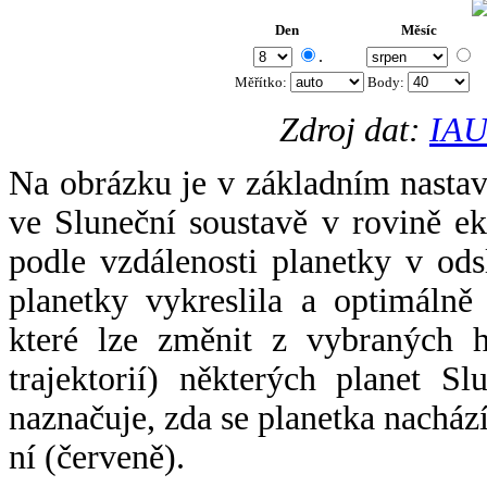
Den
Měsíc
.
Měřítko:
Body
:
Zdroj dat:
IAU
Na obrázku je v základním nastav
ve Sluneční soustavě v rovině ek
podle vzdálenosti planetky v odsl
planetky vykreslila a optimálně
které lze změnit z vybraných h
trajektorií) některých planet Sl
naznačuje, zda se planetka nacház
ní (červeně).