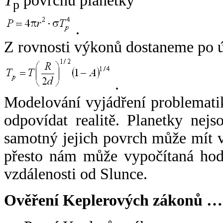
T
povrchu planetky
p
.
Z rovnosti výkonů dostaneme po 
.
Modelování vyjádření problemati
odpovídat realitě. Planetky nejso
samotný jejich povrch může mít v
přesto nám může vypočítaná hodn
vzdálenosti od Slunce.
Ověření Keplerových zákonů …