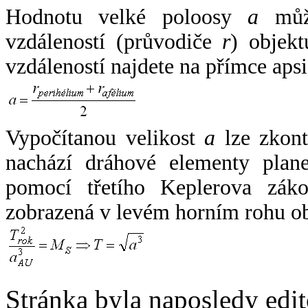
Hodnotu velké poloosy
a
může
vzdáleností (průvodiče
r
) objekt
vzdáleností najdete na přímce apsi
Vypočítanou velikost
a
lze zkont
nachází dráhové elementy plane
pomocí třetího Keplerova zák
zobrazená v levém horním rohu o
Stránka byla naposledy edi