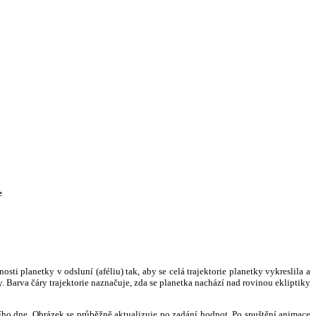
e
i planetky v odsluní (aféliu) tak, aby se celá trajektorie planetky vykreslila a
. Barva čáry trajektorie naznačuje, zda se planetka nachází nad rovinou ekliptiky
ního dne. Obrázek se průběžně aktualizuje po zadání hodnot. Po spuštění animace