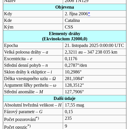
Název
2006 TN129
Objevena
Kdy
2. října 2006
*
Kde
Catalina
Kým
CSS
Elementy dráhy
(Ekvinokcium J2000,0)
Epocha
21. listopadu 2025 0:00:00 UTC
Velká poloosa dráhy –
a
2,3211 au – 347 238 035 km
Excentricita –
e
0,1176
Střední denní pohyb –
n
0,2787°/den
Sklon dráhy k ekliptice –
i
10,2986°
Délka vzestupného uzlu –
Ω
281,1084°
Argument šířky perihelu –
ω
128,3512°
Střední anomálie –
M
127,7906°
Další údaje
Absolutní hvězdná velikost –
H
17,55 mag
Fázový parametr –
G
0,15
*)
235
Počet pozorování
*)
9
Počet opozic