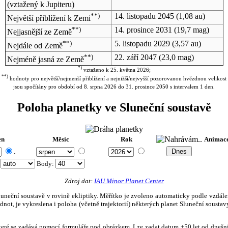
(vztažený k Jupiteru)
**)
14. listopadu 2045
(1,08 au)
Největší přiblížení k Zemi
**)
14. prosince 2031
(19,7 mag)
Nejjasnější ze Země
**)
5. listopadu 2029
(3,57 au)
Nejdále od Země
**)
22. září 2047
(23,0 mag)
Nejméně jasná ze Země
*)
vztaženo k 25. května 2026;
**)
hodnoty pro největší/nejmenší přiblížení a nejnižší/nejvyšší pozorovanou hvězdnou velikost
jsou spočítány pro období od 8. srpna 2026 do 31. prosince 2050 s intervalem 1 den.
Poloha planetky ve Sluneční soustavě
en
Měsíc
Rok
Animac
.
:
Body
:
Zdroj dat:
IAU Minor Planet Center
eční soustavě v rovině ekliptiky. Měřítko je zvoleno automaticky podle vzdálenost
not, je vykreslena i poloha (včetně trajektorií) některých planet Sluneční soustavy
, které se zadává pomocí formuláře pod obrázkem. Lze zadat datum ±50 let od dneš