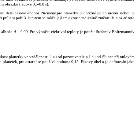
ní obrázku (řádově 0,5-0,8 s).
ro delší časové období. Nicméně pro planetky je obtížné jejich určení, neboť je
růletu poblíž Jupiteru se může její trajektorie radikálně změnit. Je složité toto
o albedo
A
= 0,09. Pro výpočet efektivní teploty je použit Stefanův-Boltzmannův
kost planetky ve vzdálenosti 1 au od pozorovatele a 1 au od Slunce při nulovém
planetek, pro ostatní se používá hodnota 0,15. Fázový úhel
α
je definován jako