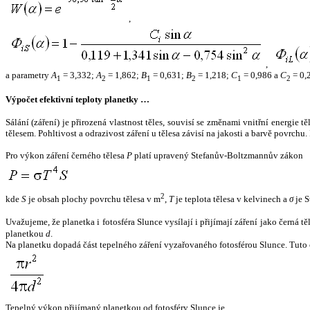
,
,
a parametry
A
= 3,332;
A
= 1,862;
B
= 0,631;
B
= 1,218;
C
= 0,986 a
C
= 0,
1
2
1
2
1
2
Výpočet efektivní teploty planetky …
Sálání (záření) je přirozená vlastnost těles, souvisí se změnami vnitřní energie 
tělesem. Pohltivost a odrazivost záření u tělesa závisí na jakosti a barvě povrch
Pro výkon záření černého tělesa
P
platí upravený Stefanův-Boltzmannův zákon
2
kde
S
je obsah plochy povrchu tělesa v m
,
T
je teplota tělesa v kelvinech a
σ
je S
Uvažujeme, že planetka i fotosféra Slunce vysílají i přijímají záření jako černá 
planetkou
d
.
Na planetku dopadá část tepelného záření vyzařovaného fotosférou Slunce. Tuto 
Tepelný výkon přijímaný planetkou od fotosféry Slunce je