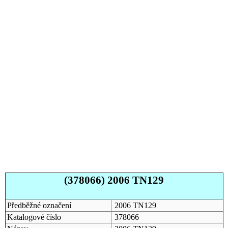
(378066) 2006 TN129
Předběžné označení
2006 TN129
Katalogové číslo
378066