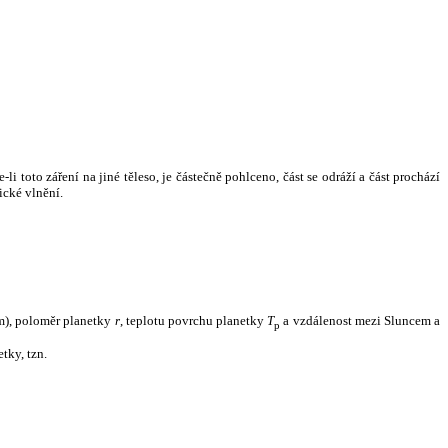
i toto záření na jiné těleso, je částečně pohlceno, část se odráží a část prochází
ické vlnění.
m), poloměr planetky
r
, teplotu povrchu planetky
T
a vzdálenost mezi Sluncem a
p
tky, tzn.