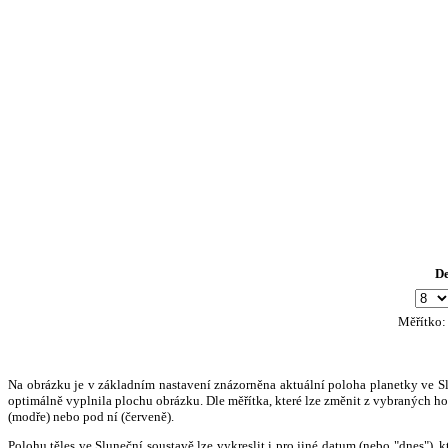
D
Měřítko
Na obrázku je v základním nastavení znázorněna aktuální poloha planetky ve Slun
optimálně vyplnila plochu obrázku. Dle měřítka, které lze změnit z vybraných hod
(modře) nebo pod ní (červeně).
Polohu těles ve Sluneční soustavě lze vykreslit i pro jiné datum (nebo "dnes")