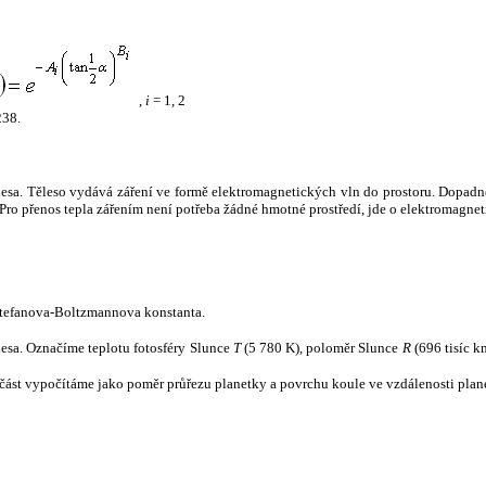
,
i
= 1, 2
238.
tělesa. Těleso vydává záření ve formě elektromagnetických vln do prostoru. Dopadne-l
u. Pro přenos tepla zářením není potřeba žádné hmotné prostředí, jde o elektromagnet
tefanova-Boltzmannova konstanta.
tělesa. Označíme teplotu fotosféry Slunce
T
(5 780 K), poloměr Slunce
R
(696 tisíc k
část vypočítáme jako poměr průřezu planetky a povrchu koule ve vzdálenosti plane