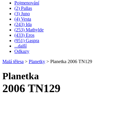
Pojmenování
(2) Pallas
(3) Juno
(4) Vesta
(243) Ida
(253) Mathylde
(433) Eros
(951) Gaspra
...další
Odkazy
Malá tělesa
>
Planetky
>
Planetka 2006 TN129
Planetka
2006 TN129