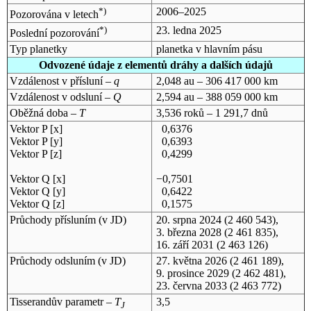
*)
2006–2025
Pozorována v letech
*)
23. ledna 2025
Poslední pozorování
Typ planetky
planetka v hlavním pásu
Odvozené údaje z elementů dráhy a dalších údajů
Vzdálenost v přísluní –
q
2,048 au – 306 417 000 km
Vzdálenost v odsluní –
Q
2,594 au – 388 059 000 km
Oběžná doba –
T
3,536 roků – 1 291,7 dnů
Vektor P [x]
0,6376
Vektor P [y]
0,6393
Vektor P [z]
0,4299
Vektor Q [x]
−0,7501
Vektor Q [y]
0,6422
Vektor Q [z]
0,1575
Průchody přísluním (v
JD
)
20. srpna 2024
(2 460 543),
3. března 2028
(2 461 835),
16. září 2031
(2 463 126)
Průchody odsluním (v
JD
)
27. května 2026
(2 461 189),
9. prosince 2029
(2 462 481),
23. června 2033
(2 463 772)
Tisserandův parametr –
T
3,5
J