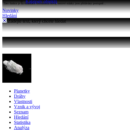
Katalogy objektů
Tato funkce je na stránkách Astronomia nová, testové otázky jsou přidávány postupně...
Novinky
Hledání
Zadejte text, který chcete hledat
Planetky
Dráhy
Vlastnosti
Vznik a vývoj
Seznam
Hledání
Statistika
Analýza