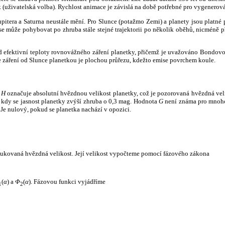
k (uživatelská volba). Rychlost animace je závislá na době potřebné pro vygenerová
itera a Saturna neustále mění. Pro Slunce (potažmo Zemi) a planety jsou platné p
 může pohybovat po zhruba stále stejné trajektorii po několik oběhů, nicméně při p
had efektivní teploty rovnovážného záření planetky, přičemž je uvažováno Bondov
záření od Slunce planetkou je plochou průřezu, kdežto emise povrchem koule.
e
H
označuje absolutní hvězdnou velikost planetky, což je pozorovaná hvězdná veli
i, kdy se jasnost planetky zvýší zhruba o 0,3 mag. Hodnota
G
není známa pro mnoho 
Je nulový, pokud se planetka nachází v opozici.
edukovaná hvězdná velikost. Její velikost vypočteme pomocí fázového zákona
(
α
) a
Φ
(
α
). Fázovou funkci vyjádříme
1
2