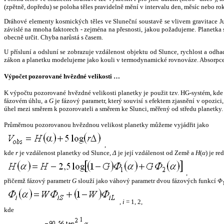
(zpětně, dopředu) se poloha těles pravidelně mění v intervalu den, měsíc nebo ro
Dráhové elementy kosmických těles ve Sluneční soustavě se vlivem gravitace Jup
závislé na mnoha faktorech - zejména na přesnosti, jakou požadujeme. Planetka se
obecně určit. Chyba narůstá s časem.
U přísluní a odsluní se zobrazuje vzdálenost objektu od Slunce, rychlost a od
zákon a planetku modelujeme jako kouli v termodynamické rovnováze. Absorpce 
Výpočet pozorované hvězdné velikosti …
K výpočtu pozorované hvězdné velikosti planetky je použit tzv. HG-systém, kd
fázovém úhlu, a
G
je fázový parametr, který souvisí s efektem zjasnění v opozic
úhel mezi směrem k pozorovateli a směrem ke Slunci, měřený od středu planetky. 
Průměrnou pozorovanou hvězdnou velikost planetky můžeme vyjádřit jako
,
kde
r
je vzdálenost planetky od Slunce,
Δ
je její vzdálenost od Země a
H
(
α
) je r
,
přičemž fázový parametr
G
slouží jako váhový parametr dvou fázových funkcí
Φ
,
i
= 1, 2,
kde