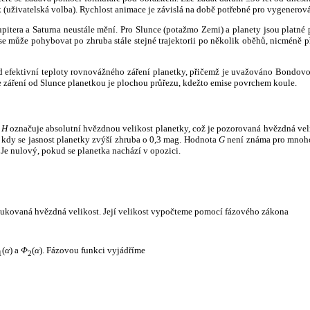
k (uživatelská volba). Rychlost animace je závislá na době potřebné pro vygenerová
itera a Saturna neustále mění. Pro Slunce (potažmo Zemi) a planety jsou platné p
 může pohybovat po zhruba stále stejné trajektorii po několik oběhů, nicméně při p
had efektivní teploty rovnovážného záření planetky, přičemž je uvažováno Bondov
záření od Slunce planetkou je plochou průřezu, kdežto emise povrchem koule.
e
H
označuje absolutní hvězdnou velikost planetky, což je pozorovaná hvězdná veli
i, kdy se jasnost planetky zvýší zhruba o 0,3 mag. Hodnota
G
není známa pro mnoho 
Je nulový, pokud se planetka nachází v opozici.
edukovaná hvězdná velikost. Její velikost vypočteme pomocí fázového zákona
(
α
) a
Φ
(
α
). Fázovou funkci vyjádříme
1
2