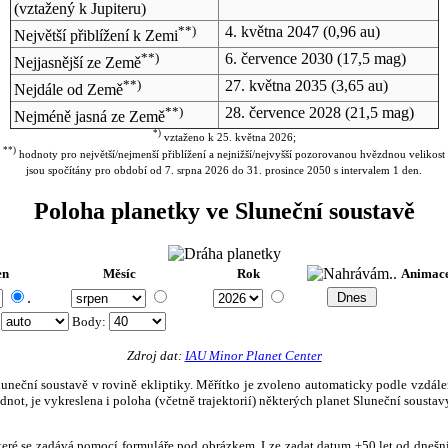
(vztažený k Jupiteru)
**)
4. května 2047
(0,96 au)
Největší přiblížení k Zemi
**)
6. července 2030
(17,5 mag)
Nejjasnější ze Země
**)
27. května 2035
(3,65 au)
Nejdále od Země
**)
28. července 2028
(21,5 mag)
Nejméně jasná ze Země
*)
vztaženo k 25. května 2026;
**)
hodnoty pro největší/nejmenší přiblížení a nejnižší/nejvyšší pozorovanou hvězdnou velikost
jsou spočítány pro období od 7. srpna 2026 do 31. prosince 2050 s intervalem 1 den.
Poloha planetky ve Sluneční soustavě
en
Měsíc
Rok
Animac
.
:
Body
:
Zdroj dat:
IAU Minor Planet Center
eční soustavě v rovině ekliptiky. Měřítko je zvoleno automaticky podle vzdálenost
not, je vykreslena i poloha (včetně trajektorií) některých planet Sluneční soustavy
, které se zadává pomocí formuláře pod obrázkem. Lze zadat datum ±50 let od dneš