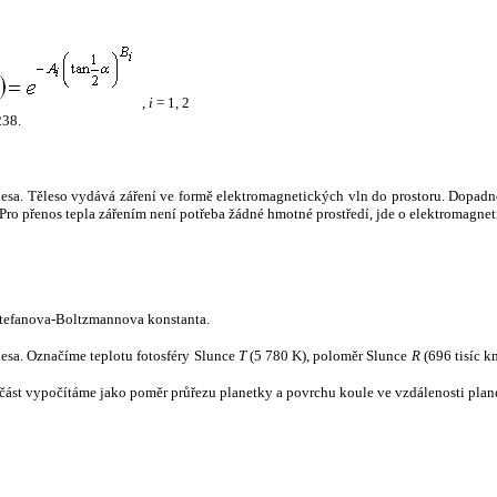
,
i
= 1, 2
238.
tělesa. Těleso vydává záření ve formě elektromagnetických vln do prostoru. Dopadne-l
u. Pro přenos tepla zářením není potřeba žádné hmotné prostředí, jde o elektromagnet
tefanova-Boltzmannova konstanta.
tělesa. Označíme teplotu fotosféry Slunce
T
(5 780 K), poloměr Slunce
R
(696 tisíc k
část vypočítáme jako poměr průřezu planetky a povrchu koule ve vzdálenosti plane