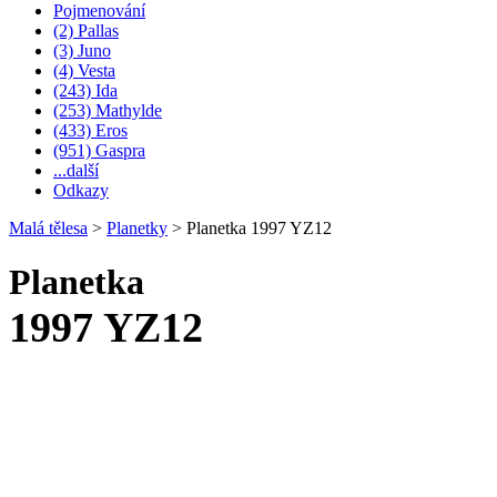
Pojmenování
(2) Pallas
(3) Juno
(4) Vesta
(243) Ida
(253) Mathylde
(433) Eros
(951) Gaspra
...další
Odkazy
Malá tělesa
>
Planetky
>
Planetka 1997 YZ12
Planetka
1997 YZ12