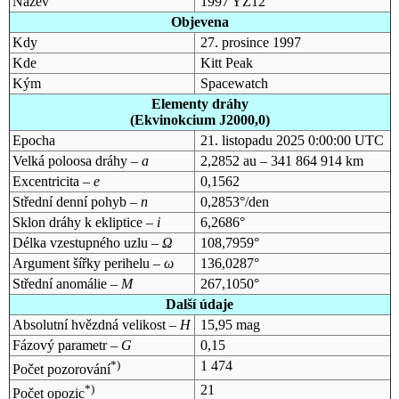
Název
1997 YZ12
Objevena
Kdy
27. prosince 1997
Kde
Kitt Peak
Kým
Spacewatch
Elementy dráhy
(Ekvinokcium J2000,0)
Epocha
21. listopadu 2025 0:00:00 UTC
Velká poloosa dráhy –
a
2,2852 au – 341 864 914 km
Excentricita –
e
0,1562
Střední denní pohyb –
n
0,2853°/den
Sklon dráhy k ekliptice –
i
6,2686°
Délka vzestupného uzlu –
Ω
108,7959°
Argument šířky perihelu –
ω
136,0287°
Střední anomálie –
M
267,1050°
Další údaje
Absolutní hvězdná velikost –
H
15,95 mag
Fázový parametr –
G
0,15
*)
1 474
Počet pozorování
*)
21
Počet opozic