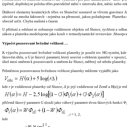
(zpětně, dopředu) se poloha těles pravidelně mění v intervalu den, měsíc nebo ro
Dráhové elementy kosmických těles ve Sluneční soustavě se vlivem gravitace Jup
závislé na mnoha faktorech - zejména na přesnosti, jakou požadujeme. Planetka se
obecně určit. Chyba narůstá s časem.
U přísluní a odsluní se zobrazuje vzdálenost objektu od Slunce, rychlost a od
zákon a planetku modelujeme jako kouli v termodynamické rovnováze. Absorpce 
Výpočet pozorované hvězdné velikosti …
K výpočtu pozorované hvězdné velikosti planetky je použit tzv. HG-systém, kd
fázovém úhlu, a
G
je fázový parametr, který souvisí s efektem zjasnění v opozic
úhel mezi směrem k pozorovateli a směrem ke Slunci, měřený od středu planetky. 
Průměrnou pozorovanou hvězdnou velikost planetky můžeme vyjádřit jako
,
kde
r
je vzdálenost planetky od Slunce,
Δ
je její vzdálenost od Země a
H
(
α
) je r
,
přičemž fázový parametr
G
slouží jako váhový parametr dvou fázových funkcí
Φ
,
i
= 1, 2,
kde