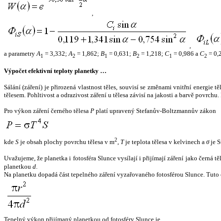
,
,
a parametry
A
= 3,332;
A
= 1,862;
B
= 0,631;
B
= 1,218;
C
= 0,986 a
C
= 0,
1
2
1
2
1
2
Výpočet efektivní teploty planetky …
Sálání (záření) je přirozená vlastnost těles, souvisí se změnami vnitřní energie 
tělesem. Pohltivost a odrazivost záření u tělesa závisí na jakosti a barvě povrch
Pro výkon záření černého tělesa
P
platí upravený Stefanův-Boltzmannův zákon
2
kde
S
je obsah plochy povrchu tělesa v m
,
T
je teplota tělesa v kelvinech a
σ
je S
Uvažujeme, že planetka i fotosféra Slunce vysílají i přijímají záření jako černá 
planetkou
d
.
Na planetku dopadá část tepelného záření vyzařovaného fotosférou Slunce. Tuto 
Tepelný výkon přijímaný planetkou od fotosféry Slunce je