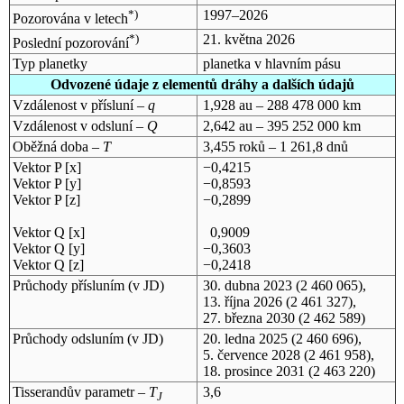
*)
1997–2026
Pozorována v letech
*)
21. května 2026
Poslední pozorování
Typ planetky
planetka v hlavním pásu
Odvozené údaje z elementů dráhy a dalších údajů
Vzdálenost v přísluní –
q
1,928 au – 288 478 000 km
Vzdálenost v odsluní –
Q
2,642 au – 395 252 000 km
Oběžná doba –
T
3,455 roků – 1 261,8 dnů
Vektor P [x]
−0,4215
Vektor P [y]
−0,8593
Vektor P [z]
−0,2899
Vektor Q [x]
0,9009
Vektor Q [y]
−0,3603
Vektor Q [z]
−0,2418
Průchody přísluním (v
JD
)
30. dubna 2023
(2 460 065),
13. října 2026
(2 461 327),
27. března 2030
(2 462 589)
Průchody odsluním (v
JD
)
20. ledna 2025
(2 460 696),
5. července 2028
(2 461 958),
18. prosince 2031
(2 463 220)
Tisserandův parametr –
T
3,6
J