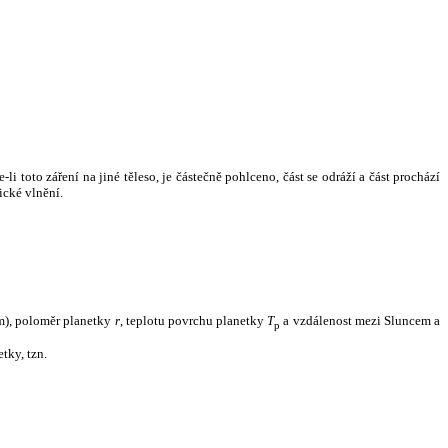
i toto záření na jiné těleso, je částečně pohlceno, část se odráží a část prochází
ické vlnění.
m), poloměr planetky
r
, teplotu povrchu planetky
T
a vzdálenost mezi Sluncem a
p
tky, tzn.