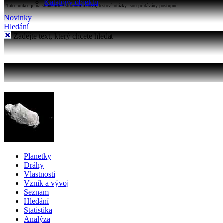
Katalogy objektů
Tato funkce je na stránkách Astronomia nová, testové otázky jsou přidávány postupně...
Novinky
Hledání
Zadejte text, který chcete hledat
Planetky
Dráhy
Vlastnosti
Vznik a vývoj
Seznam
Hledání
Statistika
Analýza