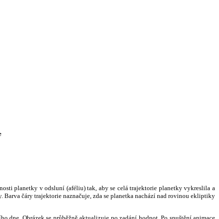
e
i planetky v odsluní (aféliu) tak, aby se celá trajektorie planetky vykreslila a
. Barva čáry trajektorie naznačuje, zda se planetka nachází nad rovinou ekliptiky
ního dne. Obrázek se průběžně aktualizuje po zadání hodnot. Po spuštění animace