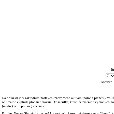
D
Měřítko
Na obrázku je v základním nastavení znázorněna aktuální poloha planetky ve Slun
optimálně vyplnila plochu obrázku. Dle měřítka, které lze změnit z vybraných hod
(modře) nebo pod ní (červeně).
Polohu těles ve Sluneční soustavě lze vykreslit i pro jiné datum (nebo "dnes")