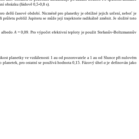
ní obrázku (řádově 0,5-0,8 s).
ro delší časové období. Nicméně pro planetky je obtížné jejich určení, neboť je
růletu poblíž Jupiteru se může její trajektorie radikálně změnit. Je složité toto
o albedo
A
= 0,09. Pro výpočet efektivní teploty je použit Stefanův-Boltzmannův
kost planetky ve vzdálenosti 1 au od pozorovatele a 1 au od Slunce při nulovém
planetek, pro ostatní se používá hodnota 0,15. Fázový úhel
α
je definován jako