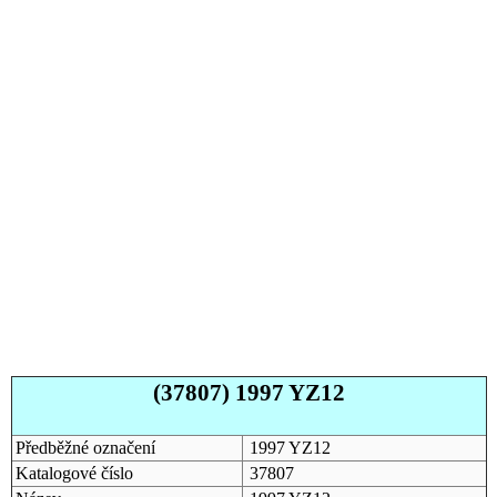
(37807) 1997 YZ12
Předběžné označení
1997 YZ12
Katalogové číslo
37807