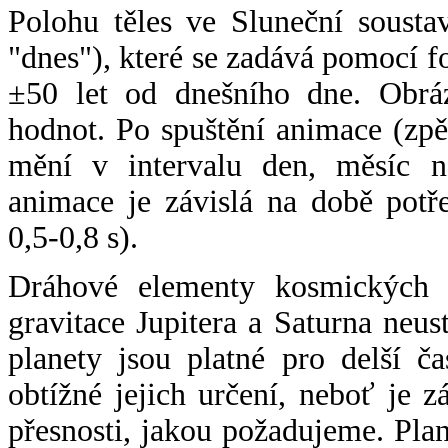
Polohu těles ve Sluneční sousta
"dnes"), které se zadává pomocí 
±50 let od dnešního dne. Obráz
hodnot. Po spuštění animace (zpě
mění v intervalu den, měsíc ne
animace je závislá na době potř
0,5-0,8 s).
Dráhové elementy kosmických t
gravitace Jupitera a Saturna neu
planety jsou platné pro delší č
obtížné jejich určení, neboť je 
přesnosti, jakou požadujeme. Pla