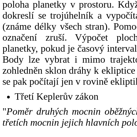
poloha planetky v prostoru. Kdy
dokreslí se trojúhelník a vypoč
(známe délky všech stran). Pomo
označení zruší. Výpočet ploch
planetky, pokud je časový interval
Body lze vybrat i mimo trajekto
zohledněn sklon dráhy k ekliptice
se pak počítají jen v rovině eklipti
Třetí Keplerův zákon
"
Poměr druhých mocnin oběžných
třetích mocnin jejich hlavních pol