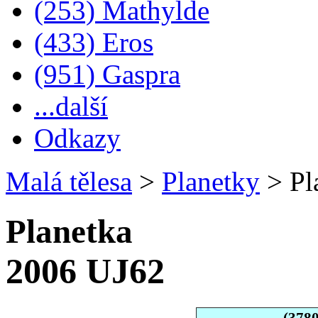
(253) Mathylde
(433) Eros
(951) Gaspra
...další
Odkazy
Malá tělesa
>
Planetky
>
Pl
Planetka
2006 UJ62
(378