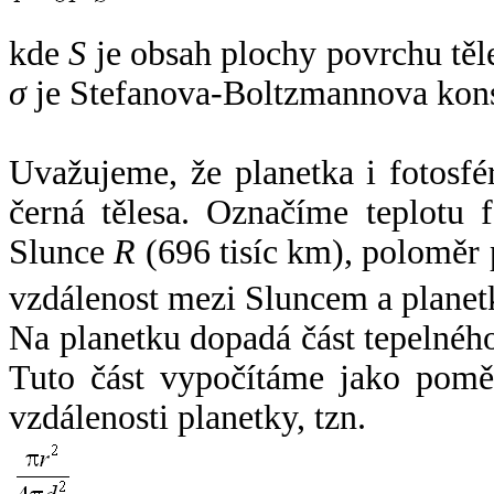
kde
S
je obsah plochy povrchu těl
σ
je Stefanova-Boltzmannova kons
Uvažujeme, že planetka i fotosfér
černá tělesa. Označíme teplotu 
Slunce
R
(696 tisíc km), poloměr
vzdálenost mezi Sluncem a plane
Na planetku dopadá část tepelnéh
Tuto část vypočítáme jako pomě
vzdálenosti planetky, tzn.