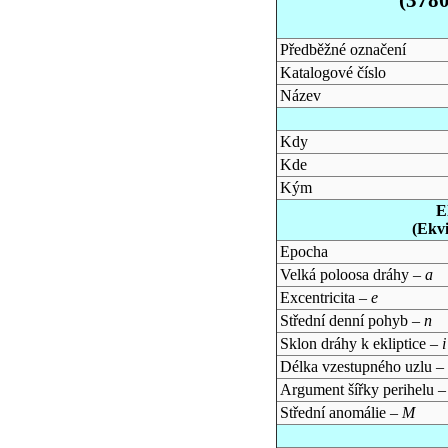
Předběžné označení
Katalogové číslo
Název
Kdy
Kde
Kým
E
(Ekv
Epocha
Velká poloosa dráhy –
a
Excentricita –
e
Střední denní pohyb –
n
Sklon dráhy k ekliptice –
i
Délka vzestupného uzlu –
Argument šířky perihelu 
Střední anomálie –
M