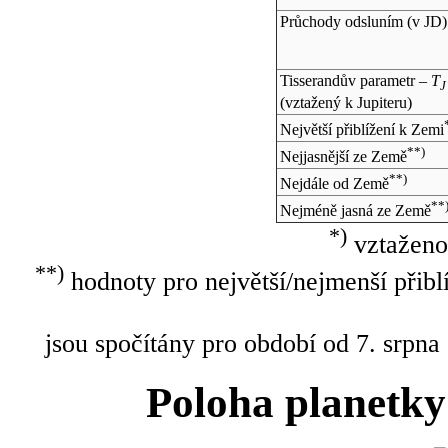
Průchody odsluním (v
JD
)
Tisserandův parametr –
T
J
(vztažený k Jupiteru)
Největší přiblížení k Zemi
**)
Nejjasnější ze Země
**)
Nejdále od Země
**
Nejméně jasná ze Země
*)
vztaženo
**)
hodnoty pro největší/nejmenší přibl
jsou spočítány pro období od 7. srpna
Poloha planetky