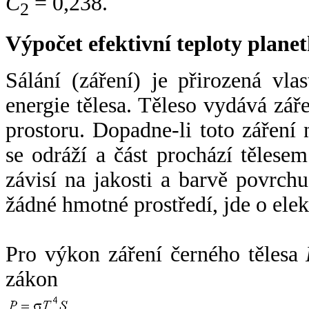
C
= 0,238.
2
Výpočet efektivní teploty plan
Sálání (záření) je přirozená vla
energie tělesa. Těleso vydává zá
prostoru. Dopadne-li toto záření n
se odráží a část prochází tělesem
závisí na jakosti a barvě povrch
žádné hmotné prostředí, jde o ele
Pro výkon záření černého tělesa
zákon