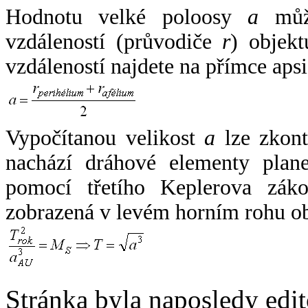
Hodnotu velké poloosy
a
může
vzdáleností (průvodiče
r
) objekt
vzdáleností najdete na přímce apsi
Vypočítanou velikost
a
lze zkont
nachází dráhové elementy plane
pomocí třetího Keplerova zák
zobrazená v levém horním rohu o
Stránka byla naposledy edi