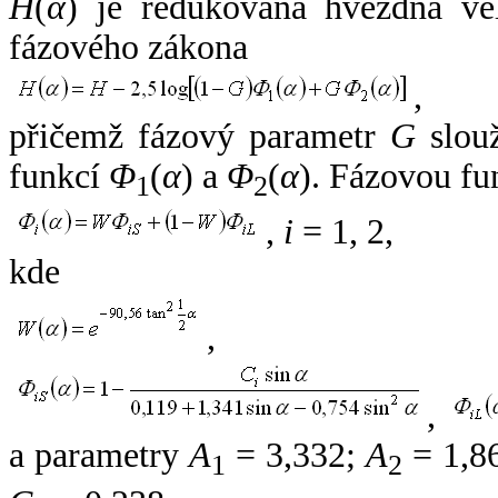
H
(
α
) je redukovaná hvězdná vel
fázového zákona
,
přičemž fázový parametr
G
slouž
funkcí
Φ
(
α
) a
Φ
(
α
). Fázovou fu
1
2
,
i
= 1, 2,
kde
,
,
a parametry
A
= 3,332;
A
= 1,8
1
2