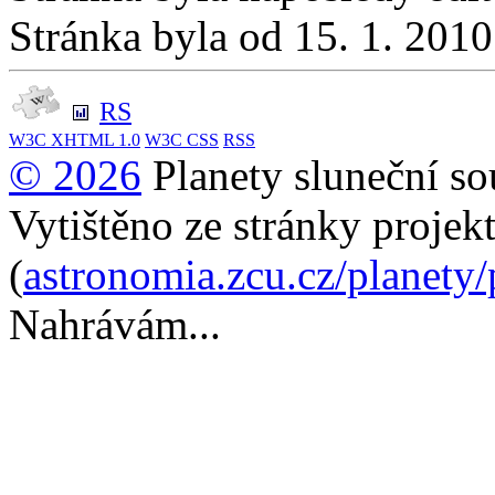
Stránka byla od 15. 1. 201
RS
W3C
XHTML 1.0
W3C
CSS
RSS
© 2026
Planety sluneční so
Vytištěno ze stránky projek
(
astronomia.zcu.cz/planety
Nahrávám...