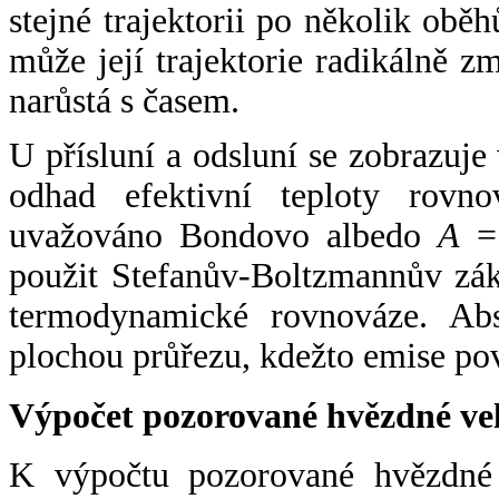
stejné trajektorii po několik oběh
může její trajektorie radikálně zm
narůstá s časem.
U přísluní a odsluní se zobrazuje
odhad efektivní teploty rovno
uvažováno Bondovo albedo
A
= 
použit Stefanův-Boltzmannův zák
termodynamické rovnováze. Abs
plochou průřezu, kdežto emise po
Výpočet pozorované hvězdné ve
K výpočtu pozorované hvězdné v