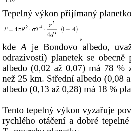
Tepelný výkon přijímaný planetko
,
kde
A
je Bondovo albedo, uvaž
odrazivosti) planetek se obecně
albedo (0,02 až 0,07) má 78 % z
než 25 km. Střední albedo (0,08 
albedo (0,13 až 0,28) má 18 % pla
Tento tepelný výkon vyzařuje po
rychlého otáčení a dobré tepelné