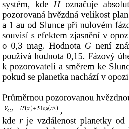
systém, kde
H
označuje absolut
pozorovaná hvězdná velikost plan
a 1 au od Slunce při nulovém fá
souvisí s efektem zjasnění v opoz
o 0,3 mag. Hodnota
G
není zná
používá hodnota 0,15. Fázový úh
k pozorovateli a směrem ke Slunc
pokud se planetka nachází v opozi
Průměrnou pozorovanou hvězdnou 
,
kde
r
je vzdálenost planetky od