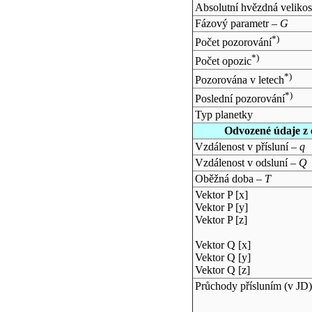
Absolutní hvězdná velikos
Fázový parametr –
G
*)
Počet pozorování
*)
Počet opozic
*)
Pozorována v letech
*)
Poslední pozorování
Typ planetky
Odvozené údaje z 
Vzdálenost v přísluní –
q
Vzdálenost v odsluní –
Q
Oběžná doba –
T
Vektor P [x]
Vektor P [y]
Vektor P [z]
Vektor Q [x]
Vektor Q [y]
Vektor Q [z]
Průchody přísluním (v
JD
)