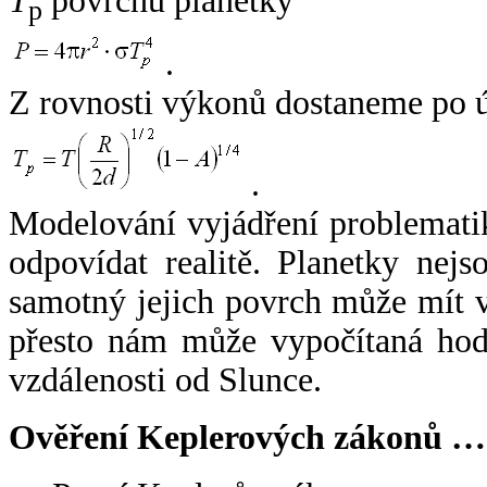
T
povrchu planetky
p
.
Z rovnosti výkonů dostaneme po 
.
Modelování vyjádření problemati
odpovídat realitě. Planetky nejso
samotný jejich povrch může mít v
přesto nám může vypočítaná hodn
vzdálenosti od Slunce.
Ověření Keplerových zákonů …