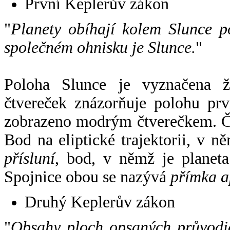
První Keplerův zákon
"
Planety obíhají kolem Slunce p
společném ohnisku je Slunce.
"
Poloha Slunce je vyznačena 
čtvereček znázorňuje polohu pr
zobrazeno modrým čtverečkem. Če
Bod na eliptické trajektorii, v n
přísluní
, bod, v němž je planet
Spojnice obou se nazývá
přímka a
Druhý Keplerův zákon
"
Obsahy ploch opsaných průvodič