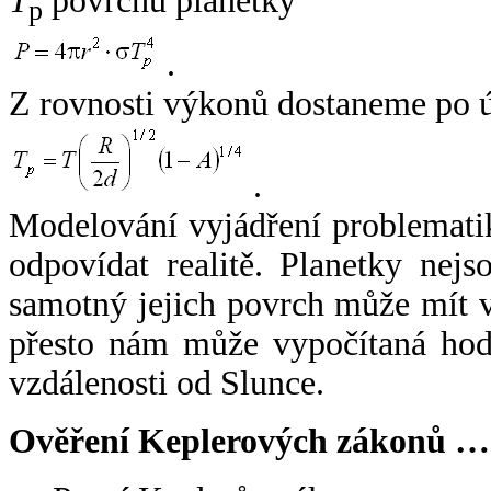
T
povrchu planetky
p
.
Z rovnosti výkonů dostaneme po 
.
Modelování vyjádření problemati
odpovídat realitě. Planetky nejso
samotný jejich povrch může mít v
přesto nám může vypočítaná hodn
vzdálenosti od Slunce.
Ověření Keplerových zákonů …