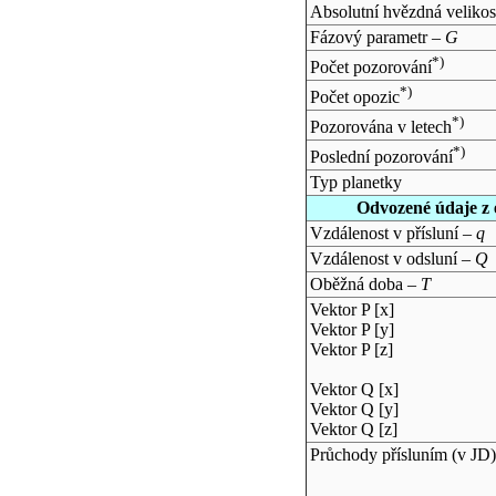
Absolutní hvězdná velikos
Fázový parametr –
G
*)
Počet pozorování
*)
Počet opozic
*)
Pozorována v letech
*)
Poslední pozorování
Typ planetky
Odvozené údaje z 
Vzdálenost v přísluní –
q
Vzdálenost v odsluní –
Q
Oběžná doba –
T
Vektor P [x]
Vektor P [y]
Vektor P [z]
Vektor Q [x]
Vektor Q [y]
Vektor Q [z]
Průchody přísluním (v
JD
)