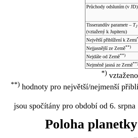
Průchody odsluním (v
JD
)
Tisserandův parametr –
T
J
(vztažený k Jupiteru)
Největší přiblížení k Zemi
**)
Nejjasnější ze Země
**)
Nejdále od Země
**
Nejméně jasná ze Země
*)
vztaženo
**)
hodnoty pro největší/nejmenší přibl
jsou spočítány pro období od 6. srpna
Poloha planetky