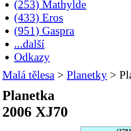
(253) Mathylde
(433) Eros
(951) Gaspra
...další
Odkazy
Malá tělesa
>
Planetky
>
Pl
Planetka
2006 XJ70
(378