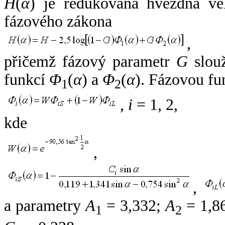
H
(
α
) je redukovaná hvězdná vel
fázového zákona
,
přičemž fázový parametr
G
slouž
funkcí
Φ
(
α
) a
Φ
(
α
). Fázovou fu
1
2
,
i
= 1, 2,
kde
,
,
a parametry
A
= 3,332;
A
= 1,8
1
2