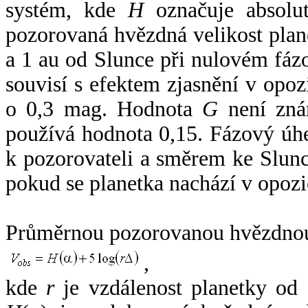
systém, kde
H
označuje absolut
pozorovaná hvězdná velikost plan
a 1 au od Slunce při nulovém fá
souvisí s efektem zjasnění v opoz
o 0,3 mag. Hodnota
G
není zná
používá hodnota 0,15. Fázový úh
k pozorovateli a směrem ke Slunc
pokud se planetka nachází v opozi
Průměrnou pozorovanou hvězdnou 
,
kde
r
je vzdálenost planetky od