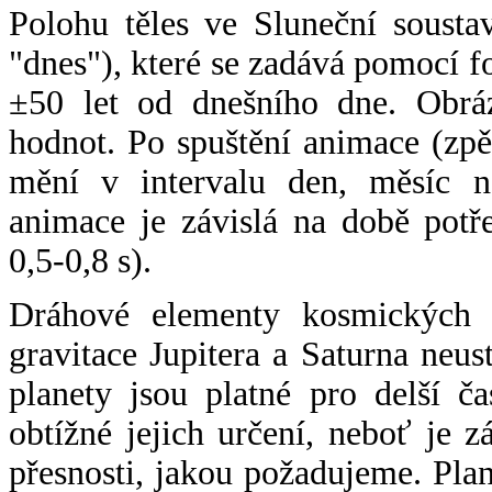
Polohu těles ve Sluneční sousta
"dnes"), které se zadává pomocí 
±50 let od dnešního dne. Obráz
hodnot. Po spuštění animace (zpě
mění v intervalu den, měsíc ne
animace je závislá na době potř
0,5-0,8 s).
Dráhové elementy kosmických t
gravitace Jupitera a Saturna neu
planety jsou platné pro delší č
obtížné jejich určení, neboť je 
přesnosti, jakou požadujeme. Pla