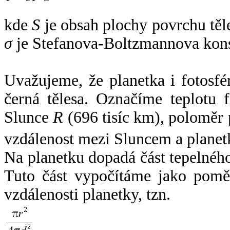
kde
S
je obsah plochy povrchu těl
σ
je Stefanova-Boltzmannova kons
Uvažujeme, že planetka i fotosfér
černá tělesa. Označíme teplotu 
Slunce
R
(696 tisíc km), poloměr
vzdálenost mezi Sluncem a plane
Na planetku dopadá část tepelnéh
Tuto část vypočítáme jako pomě
vzdálenosti planetky, tzn.