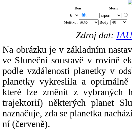
Den
Měsíc
.
Měřítko:
Body
:
Zdroj dat:
IAU
Na obrázku je v základním nastav
ve Sluneční soustavě v rovině ek
podle vzdálenosti planetky v odsl
planetky vykreslila a optimálně
které lze změnit z vybraných h
trajektorií) některých planet Sl
naznačuje, zda se planetka nacház
ní (červeně).