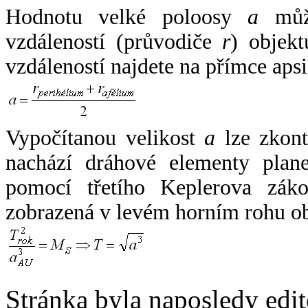
Hodnotu velké poloosy
a
může
vzdáleností (průvodiče
r
) objekt
vzdáleností najdete na přímce apsi
Vypočítanou velikost
a
lze zkont
nachází dráhové elementy plane
pomocí třetího Keplerova zák
zobrazená v levém horním rohu o
Stránka byla naposledy edi