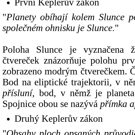
První Keplerův zákon
"
Planety obíhají kolem Slunce p
společném ohnisku je Slunce.
"
Poloha Slunce je vyznačena 
čtvereček znázorňuje polohu pr
zobrazeno modrým čtverečkem. Če
Bod na eliptické trajektorii, v n
přísluní
, bod, v němž je planet
Spojnice obou se nazývá
přímka a
Druhý Keplerův zákon
"
Obsahy ploch opsaných průvodič