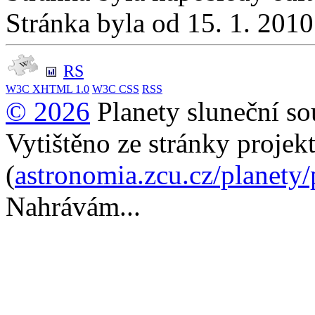
Stránka byla od 15. 1. 201
RS
W3C
XHTML 1.0
W3C
CSS
RSS
© 2026
Planety sluneční so
Vytištěno ze stránky projek
(
astronomia.zcu.cz/planety
Nahrávám...