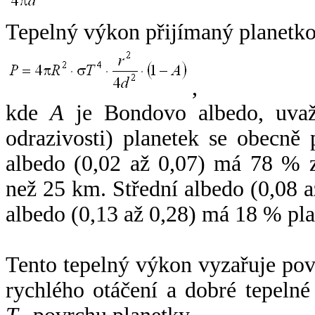
Tepelný výkon přijímaný planetko
,
kde
A
je Bondovo albedo, uvaž
odrazivosti) planetek se obecně
albedo (0,02 až 0,07) má 78 % z
než 25 km. Střední albedo (0,08 
albedo (0,13 až 0,28) má 18 % pla
Tento tepelný výkon vyzařuje po
rychlého otáčení a dobré tepelné