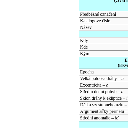
Předběžné označení
Katalogové číslo
Název
Kdy
Kde
Kým
E
(Ekv
Epocha
Velká poloosa dráhy –
a
Excentricita –
e
Střední denní pohyb –
n
Sklon dráhy k ekliptice –
i
Délka vzestupného uzlu –
Argument šířky perihelu 
Střední anomálie –
M