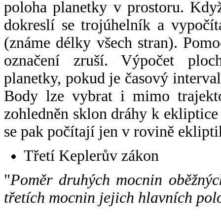
poloha planetky v prostoru. Kdy
dokreslí se trojúhelník a vypoč
(známe délky všech stran). Pomo
označení zruší. Výpočet ploch
planetky, pokud je časový interval
Body lze vybrat i mimo trajekto
zohledněn sklon dráhy k ekliptice
se pak počítají jen v rovině eklipti
Třetí Keplerův zákon
"
Poměr druhých mocnin oběžných
třetích mocnin jejich hlavních pol