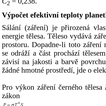
C
= 0,238.
2
Výpočet efektivní teploty plan
Sálání (záření) je přirozená vla
energie tělesa. Těleso vydává zá
prostoru. Dopadne-li toto záření n
se odráží a část prochází tělesem
závisí na jakosti a barvě povrch
žádné hmotné prostředí, jde o ele
Pro výkon záření černého tělesa
zákon