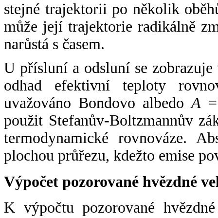
stejné trajektorii po několik oběh
může její trajektorie radikálně zm
narůstá s časem.
U přísluní a odsluní se zobrazuje
odhad efektivní teploty rovno
uvažováno Bondovo albedo
A
= 
použit Stefanův-Boltzmannův zák
termodynamické rovnováze. Abs
plochou průřezu, kdežto emise po
Výpočet pozorované hvězdné ve
K výpočtu pozorované hvězdné v