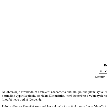
D
Měřítko
Na obrázku je v základním nastavení znázorněna aktuální poloha planetky ve Slun
optimálně vyplnila plochu obrázku. Dle měřítka, které lze změnit z vybraných hod
(modře) nebo pod ní (červeně).
Polohu těles ve Sluneční soustavě lze vykreslit i pro jiné datum (nebo "dnes")