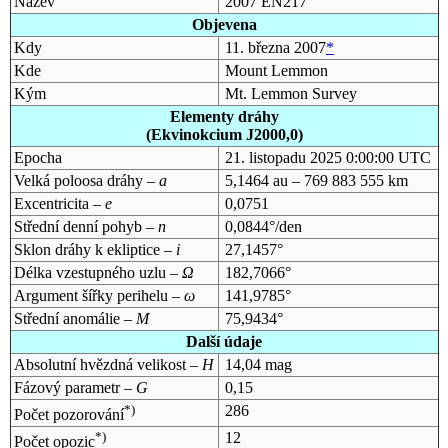
Název
2007 EN217
Objevena
Kdy
11. března 2007
*
Kde
Mount Lemmon
Kým
Mt. Lemmon Survey
Elementy dráhy
(Ekvinokcium J2000,0)
Epocha
21. listopadu 2025 0:00:00 UTC
Velká poloosa dráhy –
a
5,1464 au – 769 883 555 km
Excentricita –
e
0,0751
Střední denní pohyb –
n
0,0844°/den
Sklon dráhy k ekliptice –
i
27,1457°
Délka vzestupného uzlu –
Ω
182,7066°
Argument šířky perihelu –
ω
141,9785°
Střední anomálie –
M
75,9434°
Další údaje
Absolutní hvězdná velikost –
H
14,04 mag
Fázový parametr –
G
0,15
*)
286
Počet pozorování
*)
12
Počet opozic