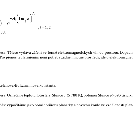
,
i
= 1, 2
238.
tělesa. Těleso vydává záření ve formě elektromagnetických vln do prostoru. Dopadne-l
u. Pro přenos tepla zářením není potřeba žádné hmotné prostředí, jde o elektromagnet
tefanova-Boltzmannova konstanta.
tělesa. Označíme teplotu fotosféry Slunce
T
(5 780 K), poloměr Slunce
R
(696 tisíc k
část vypočítáme jako poměr průřezu planetky a povrchu koule ve vzdálenosti plane