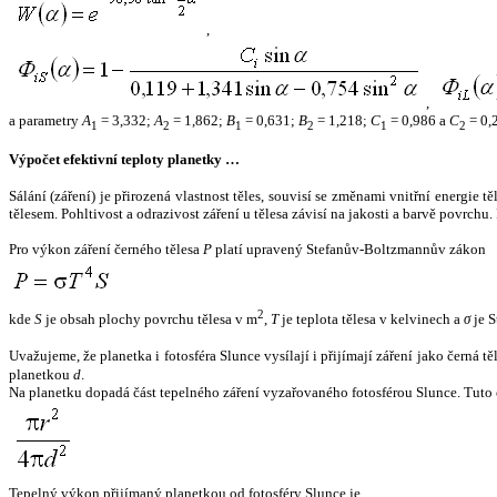
,
,
a parametry
A
= 3,332;
A
= 1,862;
B
= 0,631;
B
= 1,218;
C
= 0,986 a
C
= 0,
1
2
1
2
1
2
Výpočet efektivní teploty planetky …
Sálání (záření) je přirozená vlastnost těles, souvisí se změnami vnitřní energie 
tělesem. Pohltivost a odrazivost záření u tělesa závisí na jakosti a barvě povrch
Pro výkon záření černého tělesa
P
platí upravený Stefanův-Boltzmannův zákon
2
kde
S
je obsah plochy povrchu tělesa v m
,
T
je teplota tělesa v kelvinech a
σ
je S
Uvažujeme, že planetka i fotosféra Slunce vysílají i přijímají záření jako černá 
planetkou
d
.
Na planetku dopadá část tepelného záření vyzařovaného fotosférou Slunce. Tuto 
Tepelný výkon přijímaný planetkou od fotosféry Slunce je