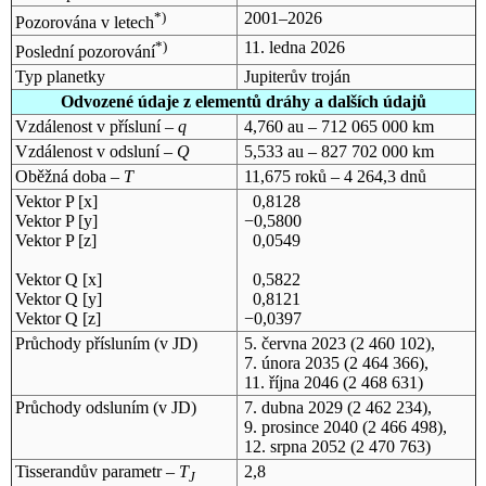
*)
2001–2026
Pozorována v letech
*)
11. ledna 2026
Poslední pozorování
Typ planetky
Jupiterův troján
Odvozené údaje z elementů dráhy a dalších údajů
Vzdálenost v přísluní –
q
4,760 au – 712 065 000 km
Vzdálenost v odsluní –
Q
5,533 au – 827 702 000 km
Oběžná doba –
T
11,675 roků – 4 264,3 dnů
Vektor P [x]
0,8128
Vektor P [y]
−0,5800
Vektor P [z]
0,0549
Vektor Q [x]
0,5822
Vektor Q [y]
0,8121
Vektor Q [z]
−0,0397
Průchody přísluním (v
JD
)
5. června 2023
(2 460 102),
7. února 2035
(2 464 366),
11. října 2046
(2 468 631)
Průchody odsluním (v
JD
)
7. dubna 2029
(2 462 234),
9. prosince 2040
(2 466 498),
12. srpna 2052
(2 470 763)
Tisserandův parametr –
T
2,8
J