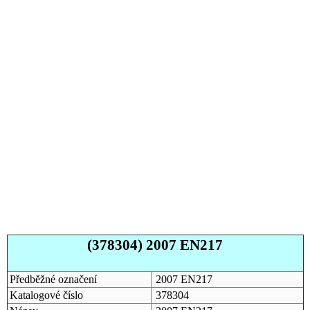
(378304) 2007 EN217
Předběžné označení
2007 EN217
Katalogové číslo
378304