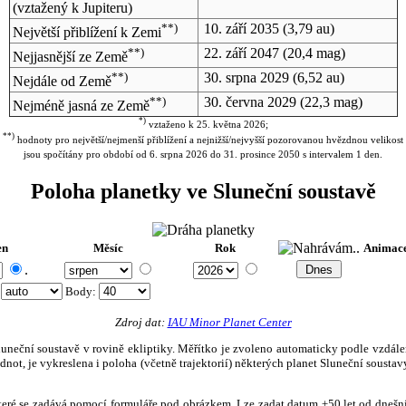
(vztažený k Jupiteru)
**)
10. září 2035
(3,79 au)
Největší přiblížení k Zemi
**)
22. září 2047
(20,4 mag)
Nejjasnější ze Země
**)
30. srpna 2029
(6,52 au)
Nejdále od Země
**)
30. června 2029
(22,3 mag)
Nejméně jasná ze Země
*)
vztaženo k 25. května 2026;
**)
hodnoty pro největší/nejmenší přiblížení a nejnižší/nejvyšší pozorovanou hvězdnou velikost
jsou spočítány pro období od 6. srpna 2026 do 31. prosince 2050 s intervalem 1 den.
Poloha planetky ve Sluneční soustavě
en
Měsíc
Rok
Animac
.
:
Body
:
Zdroj dat:
IAU Minor Planet Center
eční soustavě v rovině ekliptiky. Měřítko je zvoleno automaticky podle vzdálenost
not, je vykreslena i poloha (včetně trajektorií) některých planet Sluneční soustavy
, které se zadává pomocí formuláře pod obrázkem. Lze zadat datum ±50 let od dneš