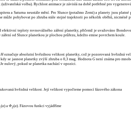
k (uživatelská volba). Rychlost animace je závislá na době potřebné pro vygenerová
itera a Saturna neustále mění. Pro Slunce (potažmo Zemi) a planety jsou platné p
 může pohybovat po zhruba stále stejné trajektorii po několik oběhů, nicméně při p
had efektivní teploty rovnovážného záření planetky, přičemž je uvažováno Bondov
záření od Slunce planetkou je plochou průřezu, kdežto emise povrchem koule.
e
H
označuje absolutní hvězdnou velikost planetky, což je pozorovaná hvězdná veli
i, kdy se jasnost planetky zvýší zhruba o 0,3 mag. Hodnota
G
není známa pro mnoho 
Je nulový, pokud se planetka nachází v opozici.
edukovaná hvězdná velikost. Její velikost vypočteme pomocí fázového zákona
(
α
) a
Φ
(
α
). Fázovou funkci vyjádříme
1
2