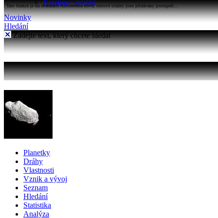
Katalogy objektů
Tato funkce je na stránkách Astronomia nová, testové otázky jsou přidávány postupně...
Novinky
Hledání
Zadejte text, který chcete hledat
Planetky
Dráhy
Vlastnosti
Vznik a vývoj
Seznam
Hledání
Statistika
Analýza