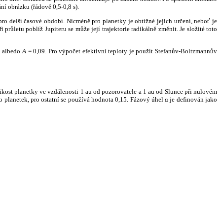
ní obrázku (řádově 0,5-0,8 s).
ro delší časové období. Nicméně pro planetky je obtížné jejich určení, neboť je
růletu poblíž Jupiteru se může její trajektorie radikálně změnit. Je složité toto
o albedo
A
= 0,09. Pro výpočet efektivní teploty je použit Stefanův-Boltzmannův
kost planetky ve vzdálenosti 1 au od pozorovatele a 1 au od Slunce při nulovém
planetek, pro ostatní se používá hodnota 0,15. Fázový úhel
α
je definován jako