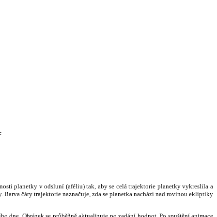
e
i planetky v odsluní (aféliu) tak, aby se celá trajektorie planetky vykreslila a
. Barva čáry trajektorie naznačuje, zda se planetka nachází nad rovinou ekliptiky
ního dne. Obrázek se průběžně aktualizuje po zadání hodnot. Po spuštění animace