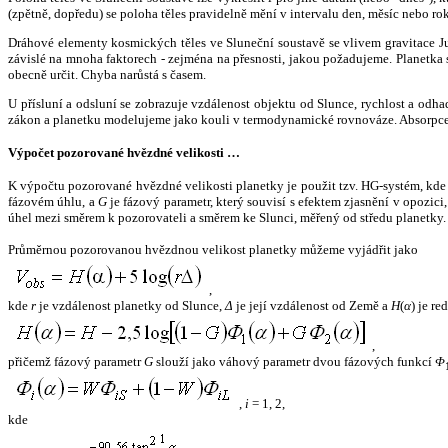
(zpětně, dopředu) se poloha těles pravidelně mění v intervalu den, měsíc nebo ro
Dráhové elementy kosmických těles ve Sluneční soustavě se vlivem gravitace Jup
závislé na mnoha faktorech - zejména na přesnosti, jakou požadujeme. Planetka se
obecně určit. Chyba narůstá s časem.
U přísluní a odsluní se zobrazuje vzdálenost objektu od Slunce, rychlost a od
zákon a planetku modelujeme jako kouli v termodynamické rovnováze. Absorpce 
Výpočet pozorované hvězdné velikosti …
K výpočtu pozorované hvězdné velikosti planetky je použit tzv. HG-systém, kd
fázovém úhlu, a
G
je fázový parametr, který souvisí s efektem zjasnění v opozic
úhel mezi směrem k pozorovateli a směrem ke Slunci, měřený od středu planetky. 
Průměrnou pozorovanou hvězdnou velikost planetky můžeme vyjádřit jako
,
kde
r
je vzdálenost planetky od Slunce,
Δ
je její vzdálenost od Země a
H
(
α
) je r
,
přičemž fázový parametr
G
slouží jako váhový parametr dvou fázových funkcí
Φ
,
i
= 1, 2,
kde