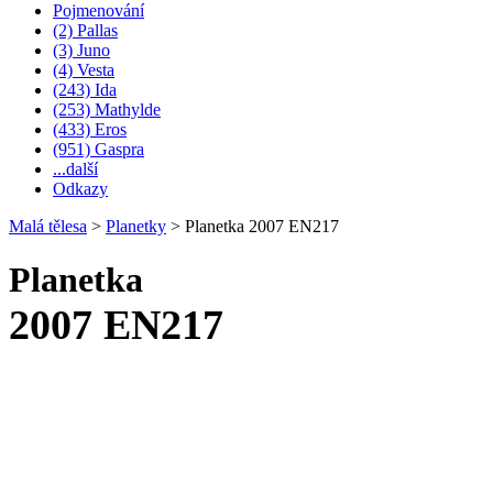
Pojmenování
(2) Pallas
(3) Juno
(4) Vesta
(243) Ida
(253) Mathylde
(433) Eros
(951) Gaspra
...další
Odkazy
Malá tělesa
>
Planetky
>
Planetka 2007 EN217
Planetka
2007 EN217