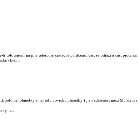
i toto záření na jiné těleso, je částečně pohlceno, část se odráží a část prochází
ické vlnění.
m), poloměr planetky
r
, teplotu povrchu planetky
T
a vzdálenost mezi Sluncem a
p
tky, tzn.