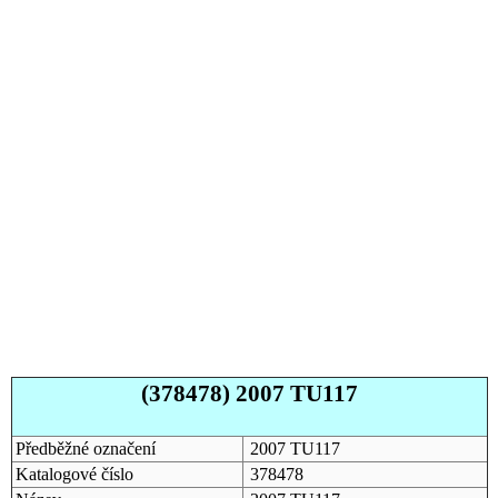
(378478) 2007 TU117
Předběžné označení
2007 TU117
Katalogové číslo
378478