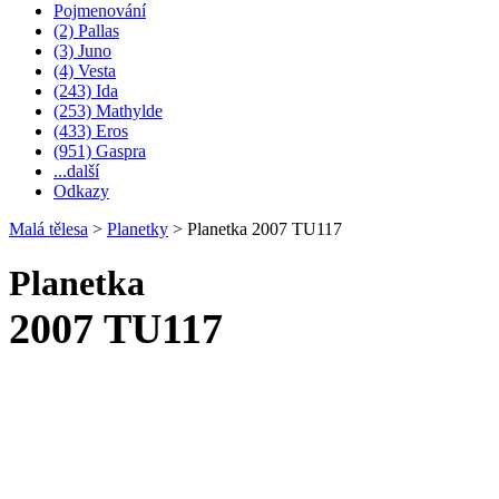
Pojmenování
(2) Pallas
(3) Juno
(4) Vesta
(243) Ida
(253) Mathylde
(433) Eros
(951) Gaspra
...další
Odkazy
Malá tělesa
>
Planetky
>
Planetka 2007 TU117
Planetka
2007 TU117