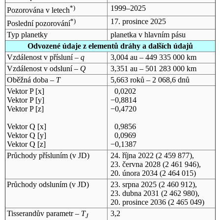
*)
1999–2025
Pozorována v letech
*)
17. prosince 2025
Poslední pozorování
Typ planetky
planetka v hlavním pásu
Odvozené údaje z elementů dráhy a dalších údajů
Vzdálenost v přísluní –
q
3,004 au – 449 335 000 km
Vzdálenost v odsluní –
Q
3,351 au – 501 283 000 km
Oběžná doba –
T
5,663 roků – 2 068,6 dnů
Vektor P [x]
0,0202
Vektor P [y]
−0,8814
Vektor P [z]
−0,4720
Vektor Q [x]
0,9856
Vektor Q [y]
0,0969
Vektor Q [z]
−0,1387
Průchody přísluním (v
JD
)
24. října 2022
(2 459 877),
23. června 2028
(2 461 946),
20. února 2034
(2 464 015)
Průchody odsluním (v
JD
)
23. srpna 2025
(2 460 912),
23. dubna 2031
(2 462 980),
20. prosince 2036
(2 465 049)
Tisserandův parametr –
T
3,2
J