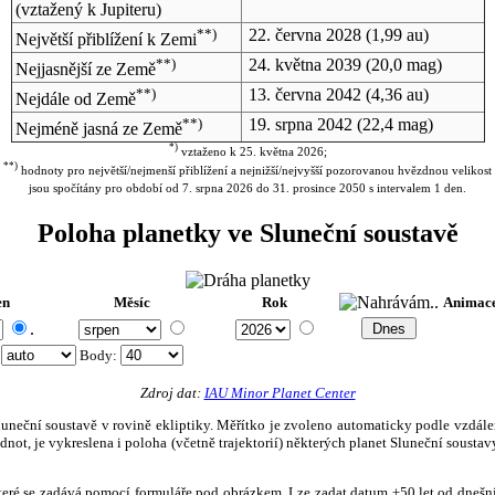
(vztažený k Jupiteru)
**)
22. června 2028
(1,99 au)
Největší přiblížení k Zemi
**)
24. května 2039
(20,0 mag)
Nejjasnější ze Země
**)
13. června 2042
(4,36 au)
Nejdále od Země
**)
19. srpna 2042
(22,4 mag)
Nejméně jasná ze Země
*)
vztaženo k 25. května 2026;
**)
hodnoty pro největší/nejmenší přiblížení a nejnižší/nejvyšší pozorovanou hvězdnou velikost
jsou spočítány pro období od 7. srpna 2026 do 31. prosince 2050 s intervalem 1 den.
Poloha planetky ve Sluneční soustavě
en
Měsíc
Rok
Animac
.
:
Body
:
Zdroj dat:
IAU Minor Planet Center
eční soustavě v rovině ekliptiky. Měřítko je zvoleno automaticky podle vzdálenost
not, je vykreslena i poloha (včetně trajektorií) některých planet Sluneční soustavy
, které se zadává pomocí formuláře pod obrázkem. Lze zadat datum ±50 let od dneš