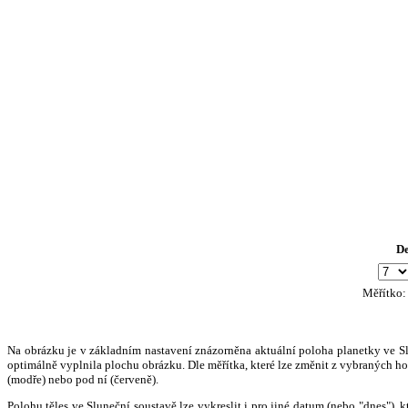
D
Měřítko
Na obrázku je v základním nastavení znázorněna aktuální poloha planetky ve Slun
optimálně vyplnila plochu obrázku. Dle měřítka, které lze změnit z vybraných hod
(modře) nebo pod ní (červeně).
Polohu těles ve Sluneční soustavě lze vykreslit i pro jiné datum (nebo "dnes")