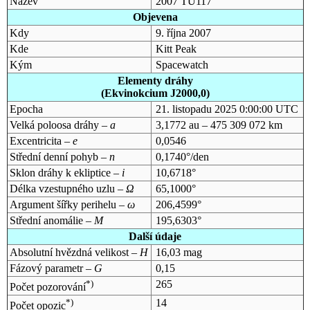
Název
2007 TU117
Objevena
Kdy
9. října 2007
Kde
Kitt Peak
Kým
Spacewatch
Elementy dráhy
(Ekvinokcium J2000,0)
Epocha
21. listopadu 2025 0:00:00 UTC
Velká poloosa dráhy –
a
3,1772 au – 475 309 072 km
Excentricita –
e
0,0546
Střední denní pohyb –
n
0,1740°/den
Sklon dráhy k ekliptice –
i
10,6718°
Délka vzestupného uzlu –
Ω
65,1000°
Argument šířky perihelu –
ω
206,4599°
Střední anomálie –
M
195,6303°
Další údaje
Absolutní hvězdná velikost –
H
16,03 mag
Fázový parametr –
G
0,15
*)
265
Počet pozorování
*)
14
Počet opozic