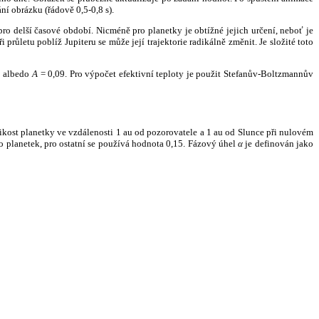
ní obrázku (řádově 0,5-0,8 s).
ro delší časové období. Nicméně pro planetky je obtížné jejich určení, neboť je
růletu poblíž Jupiteru se může její trajektorie radikálně změnit. Je složité toto
o albedo
A
= 0,09. Pro výpočet efektivní teploty je použit Stefanův-Boltzmannův
kost planetky ve vzdálenosti 1 au od pozorovatele a 1 au od Slunce při nulovém
planetek, pro ostatní se používá hodnota 0,15. Fázový úhel
α
je definován jako