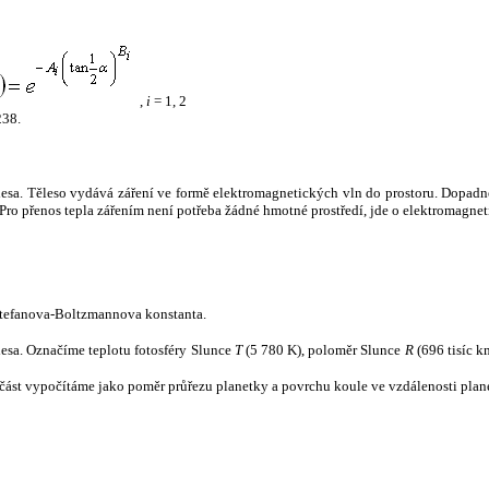
,
i
= 1, 2
238.
tělesa. Těleso vydává záření ve formě elektromagnetických vln do prostoru. Dopadne-l
u. Pro přenos tepla zářením není potřeba žádné hmotné prostředí, jde o elektromagnet
tefanova-Boltzmannova konstanta.
tělesa. Označíme teplotu fotosféry Slunce
T
(5 780 K), poloměr Slunce
R
(696 tisíc k
část vypočítáme jako poměr průřezu planetky a povrchu koule ve vzdálenosti plane