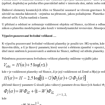
(zpětně, dopředu) se poloha těles pravidelně mění v intervalu den, měsíc nebo ro
Dráhové elementy kosmických těles ve Sluneční soustavě se vlivem gravitace Jup
závislé na mnoha faktorech - zejména na přesnosti, jakou požadujeme. Planetka se
obecně určit. Chyba narůstá s časem.
U přísluní a odsluní se zobrazuje vzdálenost objektu od Slunce, rychlost a od
zákon a planetku modelujeme jako kouli v termodynamické rovnováze. Absorpce 
Výpočet pozorované hvězdné velikosti …
K výpočtu pozorované hvězdné velikosti planetky je použit tzv. HG-systém, kd
fázovém úhlu, a
G
je fázový parametr, který souvisí s efektem zjasnění v opozic
úhel mezi směrem k pozorovateli a směrem ke Slunci, měřený od středu planetky. 
Průměrnou pozorovanou hvězdnou velikost planetky můžeme vyjádřit jako
,
kde
r
je vzdálenost planetky od Slunce,
Δ
je její vzdálenost od Země a
H
(
α
) je r
,
přičemž fázový parametr
G
slouží jako váhový parametr dvou fázových funkcí
Φ
,
i
= 1, 2,
kde