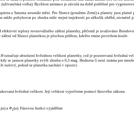
k (uživatelská volba). Rychlost animace je závislá na době potřebné pro vygenerová
itera a Saturna neustále mění. Pro Slunce (potažmo Zemi) a planety jsou platné p
 může pohybovat po zhruba stále stejné trajektorii po několik oběhů, nicméně při p
had efektivní teploty rovnovážného záření planetky, přičemž je uvažováno Bondov
záření od Slunce planetkou je plochou průřezu, kdežto emise povrchem koule.
e
H
označuje absolutní hvězdnou velikost planetky, což je pozorovaná hvězdná veli
i, kdy se jasnost planetky zvýší zhruba o 0,3 mag. Hodnota
G
není známa pro mnoho 
Je nulový, pokud se planetka nachází v opozici.
edukovaná hvězdná velikost. Její velikost vypočteme pomocí fázového zákona
(
α
) a
Φ
(
α
). Fázovou funkci vyjádříme
1
2