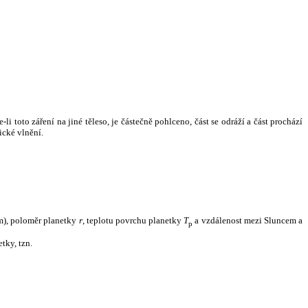
i toto záření na jiné těleso, je částečně pohlceno, část se odráží a část prochází
ické vlnění.
m), poloměr planetky
r
, teplotu povrchu planetky
T
a vzdálenost mezi Sluncem a
p
tky, tzn.