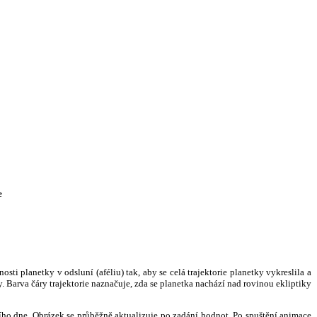
e
i planetky v odsluní (aféliu) tak, aby se celá trajektorie planetky vykreslila a
. Barva čáry trajektorie naznačuje, zda se planetka nachází nad rovinou ekliptiky
ního dne. Obrázek se průběžně aktualizuje po zadání hodnot. Po spuštění animace