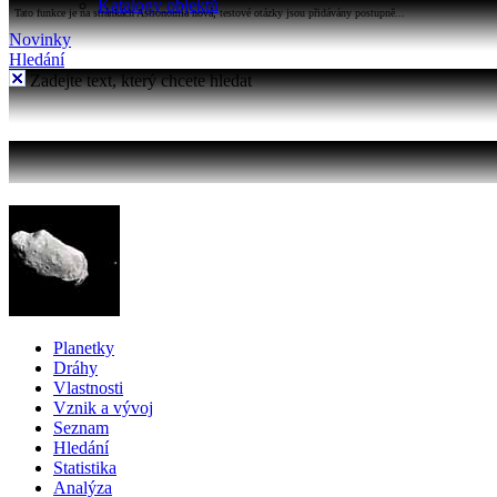
Katalogy objektů
Tato funkce je na stránkách Astronomia nová, testové otázky jsou přidávány postupně...
Novinky
Hledání
Zadejte text, který chcete hledat
Planetky
Dráhy
Vlastnosti
Vznik a vývoj
Seznam
Hledání
Statistika
Analýza