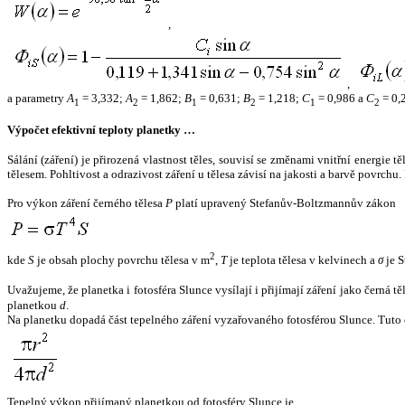
,
,
a parametry
A
= 3,332;
A
= 1,862;
B
= 0,631;
B
= 1,218;
C
= 0,986 a
C
= 0,
1
2
1
2
1
2
Výpočet efektivní teploty planetky …
Sálání (záření) je přirozená vlastnost těles, souvisí se změnami vnitřní energie 
tělesem. Pohltivost a odrazivost záření u tělesa závisí na jakosti a barvě povrch
Pro výkon záření černého tělesa
P
platí upravený Stefanův-Boltzmannův zákon
2
kde
S
je obsah plochy povrchu tělesa v m
,
T
je teplota tělesa v kelvinech a
σ
je S
Uvažujeme, že planetka i fotosféra Slunce vysílají i přijímají záření jako černá 
planetkou
d
.
Na planetku dopadá část tepelného záření vyzařovaného fotosférou Slunce. Tuto 
Tepelný výkon přijímaný planetkou od fotosféry Slunce je