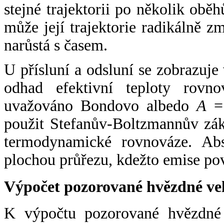
stejné trajektorii po několik oběh
může její trajektorie radikálně zm
narůstá s časem.
U přísluní a odsluní se zobrazuje
odhad efektivní teploty rovno
uvažováno Bondovo albedo
A
= 
použit Stefanův-Boltzmannův zák
termodynamické rovnováze. Abs
plochou průřezu, kdežto emise po
Výpočet pozorované hvězdné ve
K výpočtu pozorované hvězdné v