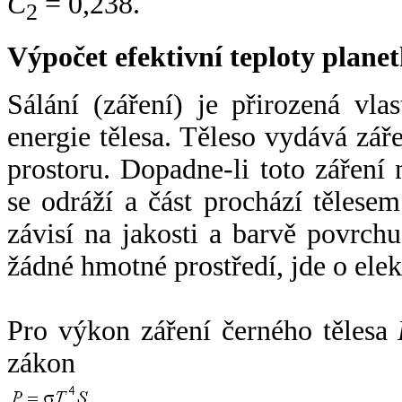
C
= 0,238.
2
Výpočet efektivní teploty plan
Sálání (záření) je přirozená vla
energie tělesa. Těleso vydává zá
prostoru. Dopadne-li toto záření n
se odráží a část prochází tělesem
závisí na jakosti a barvě povrch
žádné hmotné prostředí, jde o ele
Pro výkon záření černého tělesa
zákon