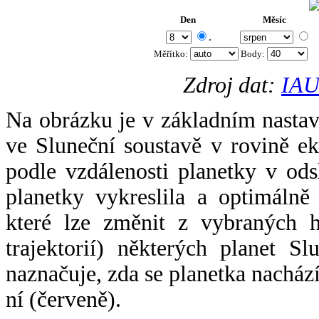
Den
Měsíc
.
Měřítko:
Body
:
Zdroj dat:
IAU
Na obrázku je v základním nastav
ve Sluneční soustavě v rovině ek
podle vzdálenosti planetky v odsl
planetky vykreslila a optimálně
které lze změnit z vybraných h
trajektorií) některých planet Sl
naznačuje, zda se planetka nacház
ní (červeně).