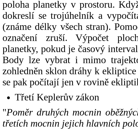
poloha planetky v prostoru. Kdy
dokreslí se trojúhelník a vypoč
(známe délky všech stran). Pomo
označení zruší. Výpočet ploch
planetky, pokud je časový interval
Body lze vybrat i mimo trajekto
zohledněn sklon dráhy k ekliptice
se pak počítají jen v rovině eklipti
Třetí Keplerův zákon
"
Poměr druhých mocnin oběžných
třetích mocnin jejich hlavních pol