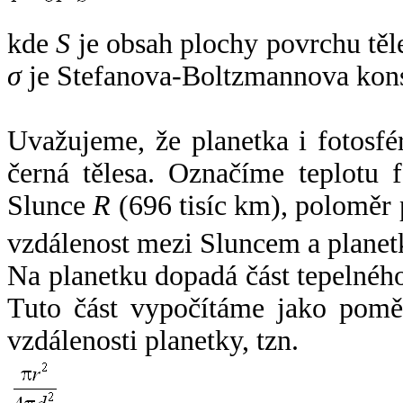
kde
S
je obsah plochy povrchu těl
σ
je Stefanova-Boltzmannova kons
Uvažujeme, že planetka i fotosfér
černá tělesa. Označíme teplotu 
Slunce
R
(696 tisíc km), poloměr
vzdálenost mezi Sluncem a plane
Na planetku dopadá část tepelnéh
Tuto část vypočítáme jako pomě
vzdálenosti planetky, tzn.