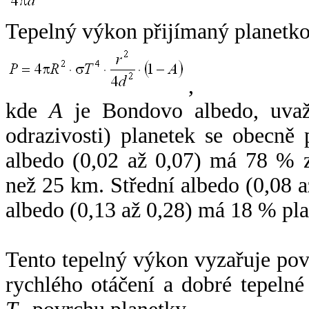
Tepelný výkon přijímaný planetko
,
kde
A
je Bondovo albedo, uvaž
odrazivosti) planetek se obecně
albedo (0,02 až 0,07) má 78 % z
než 25 km. Střední albedo (0,08 
albedo (0,13 až 0,28) má 18 % pla
Tento tepelný výkon vyzařuje po
rychlého otáčení a dobré tepelné