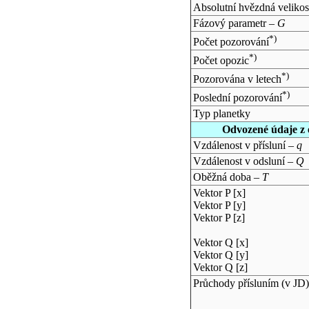
Absolutní hvězdná velikos
Fázový parametr –
G
*)
Počet pozorování
*)
Počet opozic
*)
Pozorována v letech
*)
Poslední pozorování
Typ planetky
Odvozené údaje z 
Vzdálenost v přísluní –
q
Vzdálenost v odsluní –
Q
Oběžná doba –
T
Vektor P [x]
Vektor P [y]
Vektor P [z]
Vektor Q [x]
Vektor Q [y]
Vektor Q [z]
Průchody přísluním (v
JD
)