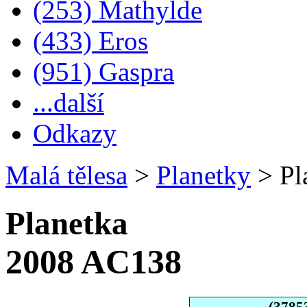
(253) Mathylde
(433) Eros
(951) Gaspra
...další
Odkazy
Malá tělesa
>
Planetky
>
Pl
Planetka
2008 AC138
(3785