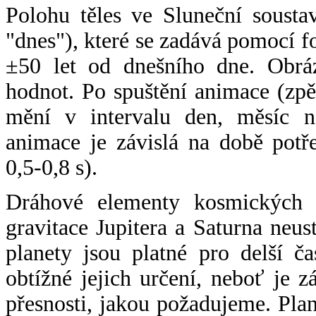
Polohu těles ve Sluneční sousta
"dnes"), které se zadává pomocí 
±50 let od dnešního dne. Obráz
hodnot. Po spuštění animace (zpě
mění v intervalu den, měsíc ne
animace je závislá na době potř
0,5-0,8 s).
Dráhové elementy kosmických t
gravitace Jupitera a Saturna neu
planety jsou platné pro delší č
obtížné jejich určení, neboť je 
přesnosti, jakou požadujeme. Pla