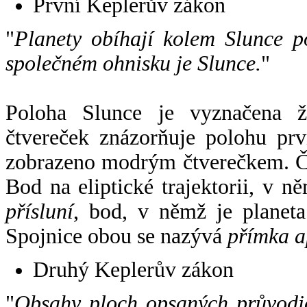
První Keplerův zákon
"
Planety obíhají kolem Slunce p
společném ohnisku je Slunce.
"
Poloha Slunce je vyznačena 
čtvereček znázorňuje polohu pr
zobrazeno modrým čtverečkem. Če
Bod na eliptické trajektorii, v n
přísluní
, bod, v němž je planet
Spojnice obou se nazývá
přímka a
Druhý Keplerův zákon
"
Obsahy ploch opsaných průvodič