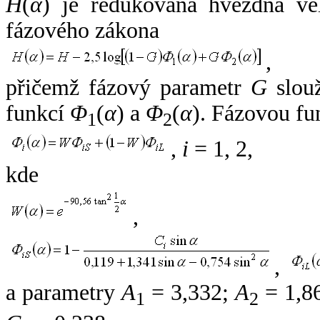
H
(
α
) je redukovaná hvězdná vel
fázového zákona
,
přičemž fázový parametr
G
slouž
funkcí
Φ
(
α
) a
Φ
(
α
). Fázovou fu
1
2
,
i
= 1, 2,
kde
,
,
a parametry
A
= 3,332;
A
= 1,8
1
2