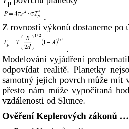
T
povrchu planetky
p
.
Z rovnosti výkonů dostaneme po 
.
Modelování vyjádření problemati
odpovídat realitě. Planetky nejso
samotný jejich povrch může mít v
přesto nám může vypočítaná hodn
vzdálenosti od Slunce.
Ověření Keplerových zákonů …