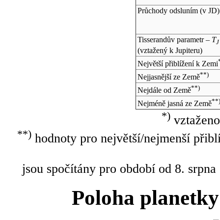
Průchody odsluním (v
JD
)
Tisserandův parametr –
T
J
(vztažený k Jupiteru)
Největší přiblížení k Zemi
**)
Nejjasnější ze Země
**)
Nejdále od Země
**
Nejméně jasná ze Země
*)
vztaženo
**)
hodnoty pro největší/nejmenší přibl
jsou spočítány pro období od 8. srpna
Poloha planetky