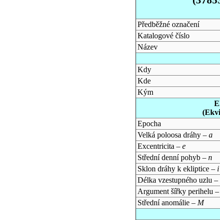
Předběžné označení
Katalogové číslo
Název
Kdy
Kde
Kým
E
(Ekv
Epocha
Velká poloosa dráhy –
a
Excentricita –
e
Střední denní pohyb –
n
Sklon dráhy k ekliptice –
i
Délka vzestupného uzlu –
Argument šířky perihelu 
Střední anomálie –
M