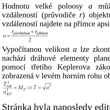
Hodnotu velké poloosy
a
může
vzdáleností (průvodiče
r
) objekt
vzdáleností najdete na přímce apsi
Vypočítanou velikost
a
lze zkont
nachází dráhové elementy plane
pomocí třetího Keplerova zák
zobrazená v levém horním rohu o
Stránka byla naposledy edi