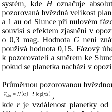
systém, kde
H
označuje absolut
pozorovaná hvězdná velikost plan
a 1 au od Slunce při nulovém fá
souvisí s efektem zjasnění v opoz
o 0,3 mag. Hodnota
G
není zná
používá hodnota 0,15. Fázový úh
k pozorovateli a směrem ke Slunc
pokud se planetka nachází v opozi
Průměrnou pozorovanou hvězdnou 
,
kde
r
je vzdálenost planetky od