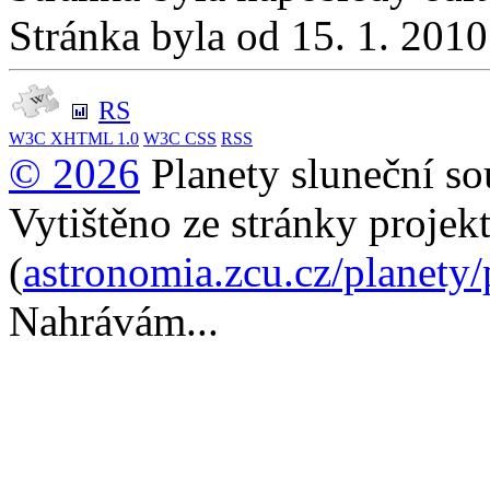
Stránka byla od 15. 1. 201
RS
W3C
XHTML 1.0
W3C
CSS
RSS
© 2026
Planety sluneční so
Vytištěno ze stránky projek
(
astronomia.zcu.cz/planety
Nahrávám...