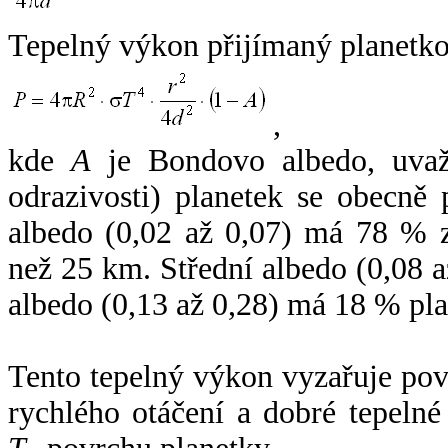
Tepelný výkon přijímaný planetko
,
kde
A
je Bondovo albedo, uvaž
odrazivosti) planetek se obecně
albedo (0,02 až 0,07) má 78 % z
než 25 km. Střední albedo (0,08 
albedo (0,13 až 0,28) má 18 % pla
Tento tepelný výkon vyzařuje po
rychlého otáčení a dobré tepelné