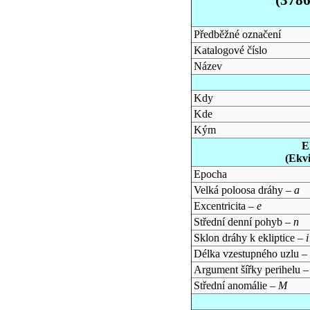
Předběžné označení
Katalogové číslo
Název
Kdy
Kde
Kým
E
(Ekv
Epocha
Velká poloosa dráhy –
a
Excentricita –
e
Střední denní pohyb –
n
Sklon dráhy k ekliptice –
i
Délka vzestupného uzlu –
Argument šířky perihelu 
Střední anomálie –
M