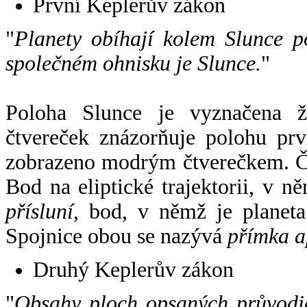
První Keplerův zákon
"
Planety obíhají kolem Slunce p
společném ohnisku je Slunce.
"
Poloha Slunce je vyznačena 
čtvereček znázorňuje polohu pr
zobrazeno modrým čtverečkem. Če
Bod na eliptické trajektorii, v n
přísluní
, bod, v němž je planet
Spojnice obou se nazývá
přímka a
Druhý Keplerův zákon
"
Obsahy ploch opsaných průvodič