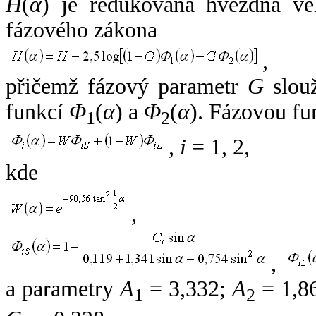
H
(
α
) je redukovaná hvězdná vel
fázového zákona
,
přičemž fázový parametr
G
slouž
funkcí
Φ
(
α
) a
Φ
(
α
). Fázovou fu
1
2
,
i
= 1, 2,
kde
,
,
a parametry
A
= 3,332;
A
= 1,8
1
2