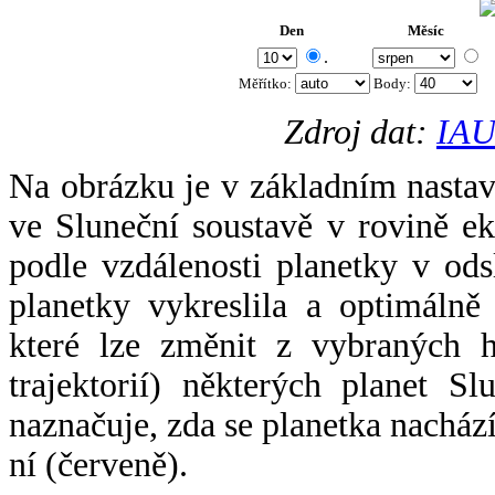
Den
Měsíc
.
Měřítko:
Body
:
Zdroj dat:
IAU
Na obrázku je v základním nastav
ve Sluneční soustavě v rovině ek
podle vzdálenosti planetky v odsl
planetky vykreslila a optimálně
které lze změnit z vybraných h
trajektorií) některých planet Sl
naznačuje, zda se planetka nacház
ní (červeně).