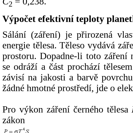
C
= 0,238.
2
Výpočet efektivní teploty plan
Sálání (záření) je přirozená vla
energie tělesa. Těleso vydává zá
prostoru. Dopadne-li toto záření n
se odráží a část prochází tělesem
závisí na jakosti a barvě povrch
žádné hmotné prostředí, jde o ele
Pro výkon záření černého tělesa
zákon