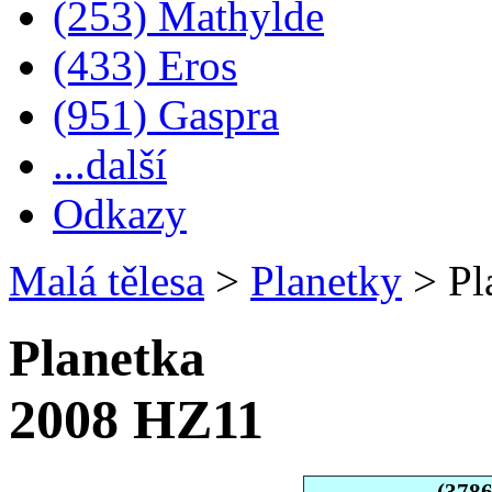
(253) Mathylde
(433) Eros
(951) Gaspra
...další
Odkazy
Malá tělesa
>
Planetky
>
Pl
Planetka
2008 HZ11
(378