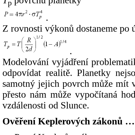
T
povrchu planetky
p
.
Z rovnosti výkonů dostaneme po 
.
Modelování vyjádření problemati
odpovídat realitě. Planetky nejso
samotný jejich povrch může mít v
přesto nám může vypočítaná hodn
vzdálenosti od Slunce.
Ověření Keplerových zákonů …