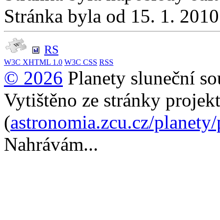
Stránka byla od 15. 1. 201
RS
W3C
XHTML 1.0
W3C
CSS
RSS
© 2026
Planety sluneční so
Vytištěno ze stránky projek
(
astronomia.zcu.cz/planety
Nahrávám...