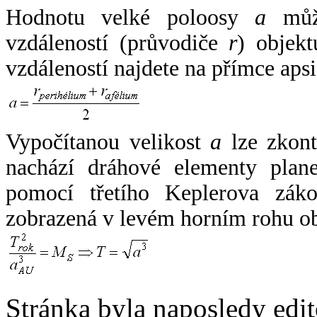
Hodnotu velké poloosy
a
může
vzdáleností (průvodiče
r
) objekt
vzdáleností najdete na přímce apsi
Vypočítanou velikost
a
lze zkont
nachází dráhové elementy plane
pomocí třetího Keplerova zák
zobrazená v levém horním rohu o
Stránka byla naposledy edi