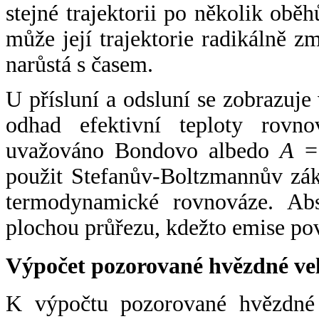
stejné trajektorii po několik oběh
může její trajektorie radikálně zm
narůstá s časem.
U přísluní a odsluní se zobrazuje
odhad efektivní teploty rovno
uvažováno Bondovo albedo
A
= 
použit Stefanův-Boltzmannův zák
termodynamické rovnováze. Abs
plochou průřezu, kdežto emise po
Výpočet pozorované hvězdné ve
K výpočtu pozorované hvězdné v