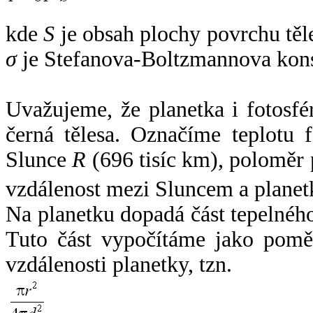
kde
S
je obsah plochy povrchu těl
σ
je Stefanova-Boltzmannova kons
Uvažujeme, že planetka i fotosfér
černá tělesa. Označíme teplotu 
Slunce
R
(696 tisíc km), poloměr
vzdálenost mezi Sluncem a plane
Na planetku dopadá část tepelnéh
Tuto část vypočítáme jako pomě
vzdálenosti planetky, tzn.