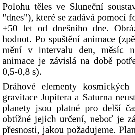
Polohu těles ve Sluneční sousta
"dnes"), které se zadává pomocí 
±50 let od dnešního dne. Obráz
hodnot. Po spuštění animace (zpě
mění v intervalu den, měsíc ne
animace je závislá na době potř
0,5-0,8 s).
Dráhové elementy kosmických t
gravitace Jupitera a Saturna neu
planety jsou platné pro delší č
obtížné jejich určení, neboť je 
přesnosti, jakou požadujeme. Pla