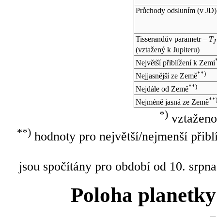
Průchody odsluním (v
JD
)
Tisserandův parametr –
T
J
(vztažený k Jupiteru)
Největší přiblížení k Zemi
**)
Nejjasnější ze Země
**)
Nejdále od Země
**
Nejméně jasná ze Země
*)
vztaženo
**)
hodnoty pro největší/nejmenší přibl
jsou spočítány pro období od 10. srpna
Poloha planetky