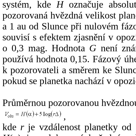
systém, kde
H
označuje absolut
pozorovaná hvězdná velikost plan
a 1 au od Slunce při nulovém fá
souvisí s efektem zjasnění v opoz
o 0,3 mag. Hodnota
G
není zná
používá hodnota 0,15. Fázový úh
k pozorovateli a směrem ke Slunc
pokud se planetka nachází v opozi
Průměrnou pozorovanou hvězdnou 
,
kde
r
je vzdálenost planetky od