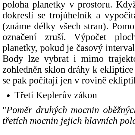
poloha planetky v prostoru. Kdy
dokreslí se trojúhelník a vypoč
(známe délky všech stran). Pomo
označení zruší. Výpočet ploch
planetky, pokud je časový interval
Body lze vybrat i mimo trajekto
zohledněn sklon dráhy k ekliptice
se pak počítají jen v rovině eklipti
Třetí Keplerův zákon
"
Poměr druhých mocnin oběžných
třetích mocnin jejich hlavních pol