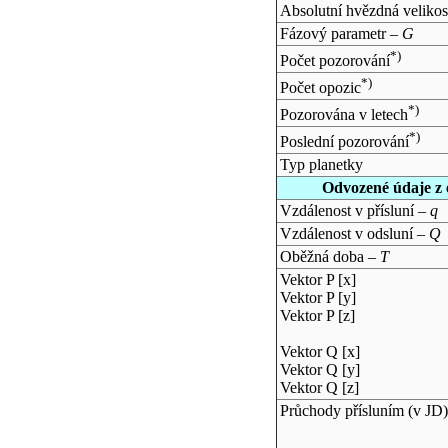
Absolutní hvězdná velikos
Fázový parametr –
G
*)
Počet pozorování
*)
Počet opozic
*)
Pozorována v letech
*)
Poslední pozorování
Typ planetky
Odvozené údaje z 
Vzdálenost v přísluní –
q
Vzdálenost v odsluní –
Q
Oběžná doba –
T
Vektor P [x]
Vektor P [y]
Vektor P [z]
Vektor Q [x]
Vektor Q [y]
Vektor Q [z]
Průchody přísluním (v
JD
)