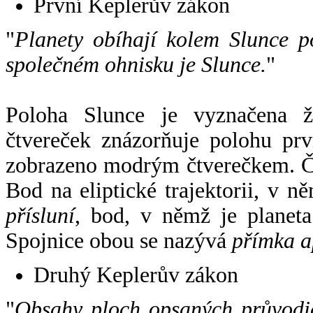
První Keplerův zákon
"
Planety obíhají kolem Slunce p
společném ohnisku je Slunce.
"
Poloha Slunce je vyznačena 
čtvereček znázorňuje polohu pr
zobrazeno modrým čtverečkem. Če
Bod na eliptické trajektorii, v n
přísluní
, bod, v němž je planet
Spojnice obou se nazývá
přímka a
Druhý Keplerův zákon
"
Obsahy ploch opsaných průvodič