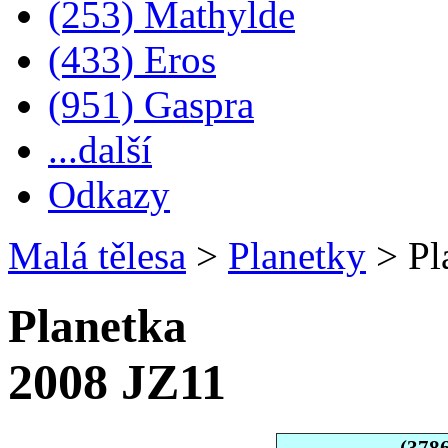
(253) Mathylde
(433) Eros
(951) Gaspra
...další
Odkazy
Malá tělesa
>
Planetky
>
Pl
Planetka
2008 JZ11
(378