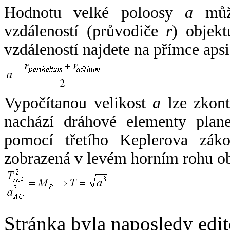
Hodnotu velké poloosy
a
může
vzdáleností (průvodiče
r
) objekt
vzdáleností najdete na přímce apsi
Vypočítanou velikost
a
lze zkont
nachází dráhové elementy plane
pomocí třetího Keplerova zák
zobrazená v levém horním rohu o
Stránka byla naposledy edi