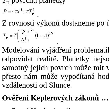
T
povrchu planetky
p
.
Z rovnosti výkonů dostaneme po 
.
Modelování vyjádření problemati
odpovídat realitě. Planetky nejso
samotný jejich povrch může mít v
přesto nám může vypočítaná hodn
vzdálenosti od Slunce.
Ověření Keplerových zákonů …