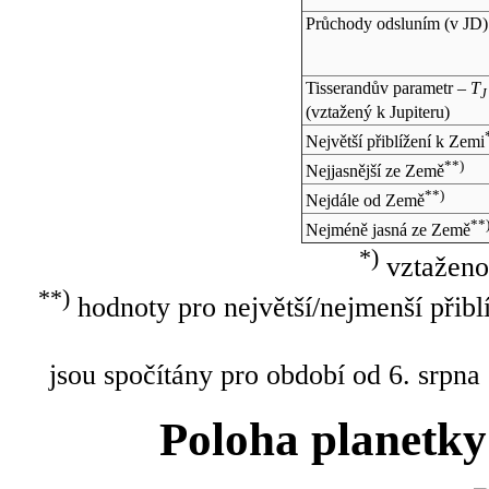
Průchody odsluním (v
JD
)
Tisserandův parametr –
T
J
(vztažený k Jupiteru)
Největší přiblížení k Zemi
**)
Nejjasnější ze Země
**)
Nejdále od Země
**
Nejméně jasná ze Země
*)
vztaženo
**)
hodnoty pro největší/nejmenší přibl
jsou spočítány pro období od 6. srpna
Poloha planetky