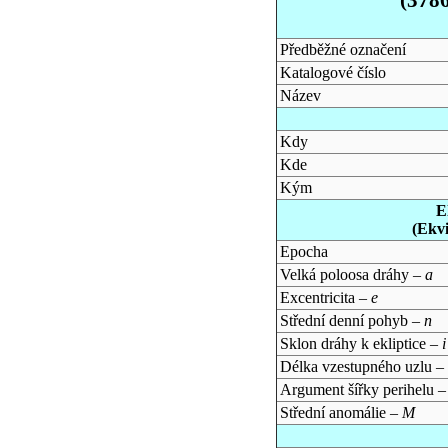
Předběžné označení
Katalogové číslo
Název
Kdy
Kde
Kým
E
(Ekv
Epocha
Velká poloosa dráhy –
a
Excentricita –
e
Střední denní pohyb –
n
Sklon dráhy k ekliptice –
i
Délka vzestupného uzlu –
Argument šířky perihelu 
Střední anomálie –
M