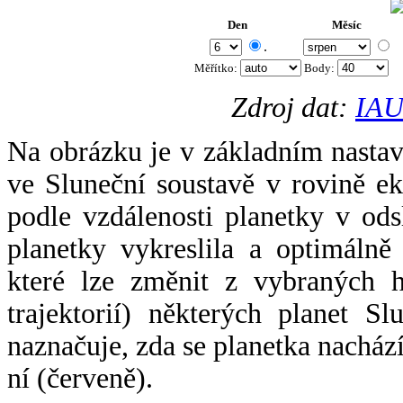
Den
Měsíc
.
Měřítko:
Body
:
Zdroj dat:
IAU
Na obrázku je v základním nastav
ve Sluneční soustavě v rovině ek
podle vzdálenosti planetky v odsl
planetky vykreslila a optimálně
které lze změnit z vybraných h
trajektorií) některých planet Sl
naznačuje, zda se planetka nacház
ní (červeně).