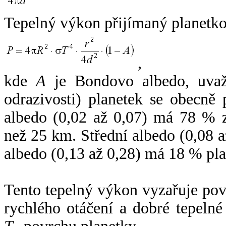
Tepelný výkon přijímaný planetko
,
kde
A
je Bondovo albedo, uvaž
odrazivosti) planetek se obecně
albedo (0,02 až 0,07) má 78 % z
než 25 km. Střední albedo (0,08 
albedo (0,13 až 0,28) má 18 % pla
Tento tepelný výkon vyzařuje po
rychlého otáčení a dobré tepelné