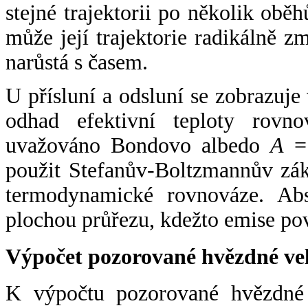
stejné trajektorii po několik oběh
může její trajektorie radikálně zm
narůstá s časem.
U přísluní a odsluní se zobrazuje
odhad efektivní teploty rovno
uvažováno Bondovo albedo
A
= 
použit Stefanův-Boltzmannův zák
termodynamické rovnováze. Abs
plochou průřezu, kdežto emise po
Výpočet pozorované hvězdné ve
K výpočtu pozorované hvězdné v