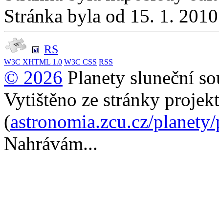
Stránka byla od 15. 1. 201
RS
W3C
XHTML 1.0
W3C
CSS
RSS
© 2026
Planety sluneční so
Vytištěno ze stránky projek
(
astronomia.zcu.cz/planety
Nahrávám...