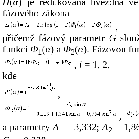
H
(
α
) je redukovaná hvězdná vel
fázového zákona
,
přičemž fázový parametr
G
slouž
funkcí
Φ
(
α
) a
Φ
(
α
). Fázovou fu
1
2
,
i
= 1, 2,
kde
,
,
a parametry
A
= 3,332;
A
= 1,8
1
2