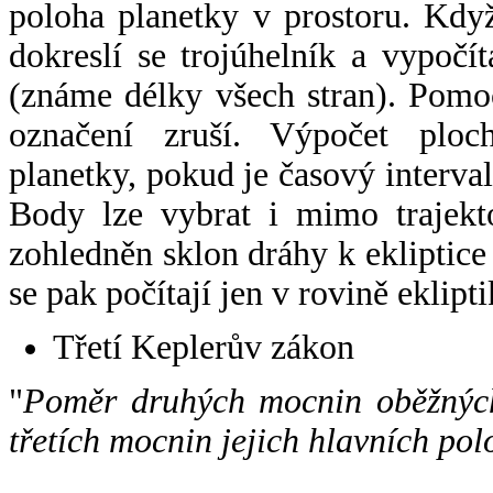
poloha planetky v prostoru. Kdy
dokreslí se trojúhelník a vypoč
(známe délky všech stran). Pomo
označení zruší. Výpočet ploch
planetky, pokud je časový interval
Body lze vybrat i mimo trajekto
zohledněn sklon dráhy k ekliptice
se pak počítají jen v rovině eklipti
Třetí Keplerův zákon
"
Poměr druhých mocnin oběžných
třetích mocnin jejich hlavních pol