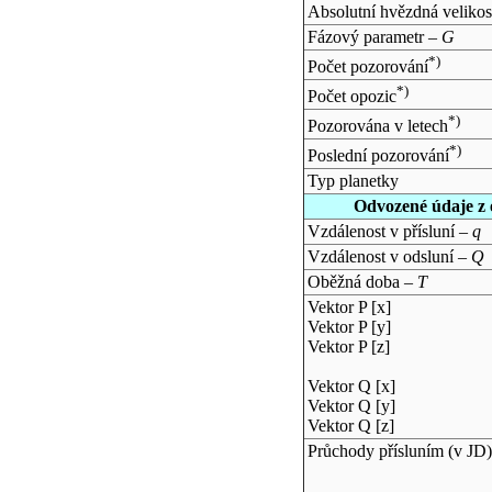
Absolutní hvězdná velikos
Fázový parametr –
G
*)
Počet pozorování
*)
Počet opozic
*)
Pozorována v letech
*)
Poslední pozorování
Typ planetky
Odvozené údaje z 
Vzdálenost v přísluní –
q
Vzdálenost v odsluní –
Q
Oběžná doba –
T
Vektor P [x]
Vektor P [y]
Vektor P [z]
Vektor Q [x]
Vektor Q [y]
Vektor Q [z]
Průchody přísluním (v
JD
)