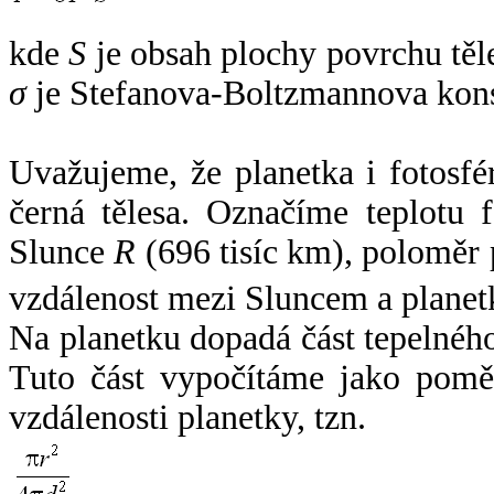
kde
S
je obsah plochy povrchu těl
σ
je Stefanova-Boltzmannova kons
Uvažujeme, že planetka i fotosfér
černá tělesa. Označíme teplotu 
Slunce
R
(696 tisíc km), poloměr
vzdálenost mezi Sluncem a plane
Na planetku dopadá část tepelnéh
Tuto část vypočítáme jako pomě
vzdálenosti planetky, tzn.