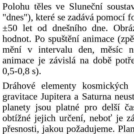
Polohu těles ve Sluneční sousta
"dnes"), které se zadává pomocí 
±50 let od dnešního dne. Obráz
hodnot. Po spuštění animace (zpě
mění v intervalu den, měsíc ne
animace je závislá na době potř
0,5-0,8 s).
Dráhové elementy kosmických t
gravitace Jupitera a Saturna neu
planety jsou platné pro delší č
obtížné jejich určení, neboť je 
přesnosti, jakou požadujeme. Pla