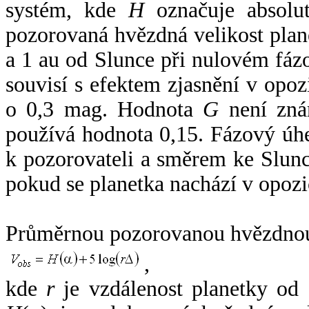
systém, kde
H
označuje absolut
pozorovaná hvězdná velikost plan
a 1 au od Slunce při nulovém fá
souvisí s efektem zjasnění v opoz
o 0,3 mag. Hodnota
G
není zná
používá hodnota 0,15. Fázový úh
k pozorovateli a směrem ke Slunc
pokud se planetka nachází v opozi
Průměrnou pozorovanou hvězdnou 
,
kde
r
je vzdálenost planetky od