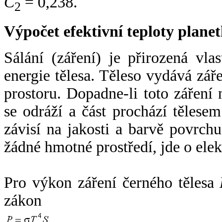
C
= 0,238.
2
Výpočet efektivní teploty plan
Sálání (záření) je přirozená vla
energie tělesa. Těleso vydává zá
prostoru. Dopadne-li toto záření n
se odráží a část prochází tělesem
závisí na jakosti a barvě povrch
žádné hmotné prostředí, jde o ele
Pro výkon záření černého tělesa
zákon