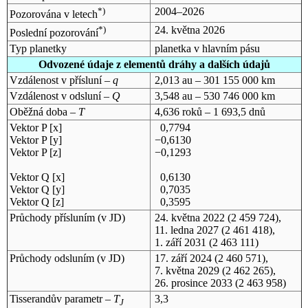
*)
2004–2026
Pozorována v letech
*)
24. května 2026
Poslední pozorování
Typ planetky
planetka v hlavním pásu
Odvozené údaje z elementů dráhy a dalších údajů
Vzdálenost v přísluní –
q
2,013 au – 301 155 000 km
Vzdálenost v odsluní –
Q
3,548 au – 530 746 000 km
Oběžná doba –
T
4,636 roků – 1 693,5 dnů
Vektor P [x]
0,7794
Vektor P [y]
−0,6130
Vektor P [z]
−0,1293
Vektor Q [x]
0,6130
Vektor Q [y]
0,7035
Vektor Q [z]
0,3595
Průchody přísluním (v
JD
)
24. května 2022
(2 459 724),
11. ledna 2027
(2 461 418),
1. září 2031
(2 463 111)
Průchody odsluním (v
JD
)
17. září 2024
(2 460 571),
7. května 2029
(2 462 265),
26. prosince 2033
(2 463 958)
Tisserandův parametr –
T
3,3
J