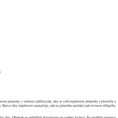
e
i planetky v odsluní (aféliu) tak, aby se celá trajektorie planetky vykreslila a
. Barva čáry trajektorie naznačuje, zda se planetka nachází nad rovinou ekliptiky
ního dne. Obrázek se průběžně aktualizuje po zadání hodnot. Po spuštění animace