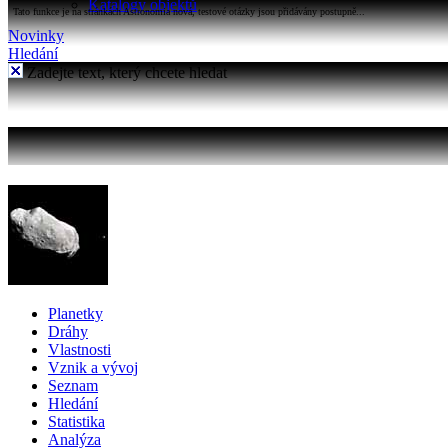
Katalogy objektů
Tato funkce je na stránkách Astronomia nová, testové otázky jsou přidávány postupně...
Novinky
Hledání
Zadejte text, který chcete hledat
Planetky
Dráhy
Vlastnosti
Vznik a vývoj
Seznam
Hledání
Statistika
Analýza