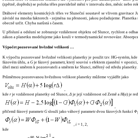
(zpětně, dopředu) se poloha těles pravidelně mění v intervalu den, měsíc nebo ro
Dráhové elementy kosmických těles ve Sluneční soustavě se vlivem gravitace Jup
závislé na mnoha faktorech - zejména na přesnosti, jakou požadujeme. Planetka se
obecně určit. Chyba narůstá s časem.
U přísluní a odsluní se zobrazuje vzdálenost objektu od Slunce, rychlost a od
zákon a planetku modelujeme jako kouli v termodynamické rovnováze. Absorpce 
Výpočet pozorované hvězdné velikosti …
K výpočtu pozorované hvězdné velikosti planetky je použit tzv. HG-systém, kd
fázovém úhlu, a
G
je fázový parametr, který souvisí s efektem zjasnění v opozic
úhel mezi směrem k pozorovateli a směrem ke Slunci, měřený od středu planetky. 
Průměrnou pozorovanou hvězdnou velikost planetky můžeme vyjádřit jako
,
kde
r
je vzdálenost planetky od Slunce,
Δ
je její vzdálenost od Země a
H
(
α
) je r
,
přičemž fázový parametr
G
slouží jako váhový parametr dvou fázových funkcí
Φ
,
i
= 1, 2,
kde