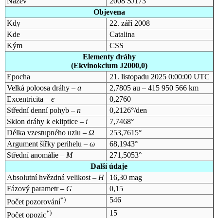
Název
2008 SJ173
Objevena
Kdy
22. září 2008
Kde
Catalina
Kým
CSS
Elementy dráhy
(Ekvinokcium J2000,0)
Epocha
21. listopadu 2025 0:00:00 UTC
Velká poloosa dráhy –
a
2,7805 au – 415 950 566 km
Excentricita –
e
0,2760
Střední denní pohyb –
n
0,2126°/den
Sklon dráhy k ekliptice –
i
7,7468°
Délka vzestupného uzlu –
Ω
253,7615°
Argument šířky perihelu –
ω
68,1943°
Střední anomálie –
M
271,5053°
Další údaje
Absolutní hvězdná velikost –
H
16,30 mag
Fázový parametr –
G
0,15
*)
546
Počet pozorování
*)
15
Počet opozic