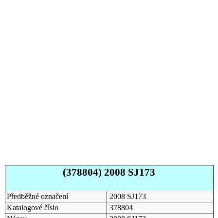
(378804) 2008 SJ173
Předběžné označení
2008 SJ173
Katalogové číslo
378804