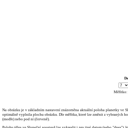
D
Měřítko
Na obrázku je v základním nastavení znázorněna aktuální poloha planetky ve Slun
optimálně vyplnila plochu obrázku. Dle měřítka, které lze změnit z vybraných hod
(modře) nebo pod ní (červeně).
Polohu těles ve Sluneční soustavě lze vykreslit i pro jiné datum (nebo "dnes")