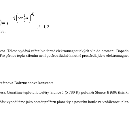
,
i
= 1, 2
238.
tělesa. Těleso vydává záření ve formě elektromagnetických vln do prostoru. Dopadne-l
u. Pro přenos tepla zářením není potřeba žádné hmotné prostředí, jde o elektromagnet
tefanova-Boltzmannova konstanta.
tělesa. Označíme teplotu fotosféry Slunce
T
(5 780 K), poloměr Slunce
R
(696 tisíc k
část vypočítáme jako poměr průřezu planetky a povrchu koule ve vzdálenosti plane