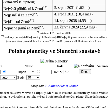
(vztažený k Jupiteru)
**)
5. srpna 2031
(1,02 au)
Největší přiblížení k Zemi
**)
4. srpna 2031
(18,4 mag)
Nejjasnější ze Země
**)
14. srpna 2038
(4,55 au)
Nejdále od Země
**)
23. června 2029
(22,9 mag)
Nejméně jasná ze Země
*)
vztaženo k 25. května 2026;
**)
hodnoty pro největší/nejmenší přiblížení a nejnižší/nejvyšší pozorovanou hvězdnou velikost
jsou spočítány pro období od 7. srpna 2026 do 31. prosince 2050 s intervalem 1 den.
Poloha planetky ve Sluneční soustavě
en
Měsíc
Rok
Animac
.
:
Body
:
Zdroj dat:
IAU Minor Planet Center
eční soustavě v rovině ekliptiky. Měřítko je zvoleno automaticky podle vzdálenost
not, je vykreslena i poloha (včetně trajektorií) některých planet Sluneční soustavy
, které se zadává pomocí formuláře pod obrázkem. Lze zadat datum ±50 let od dneš