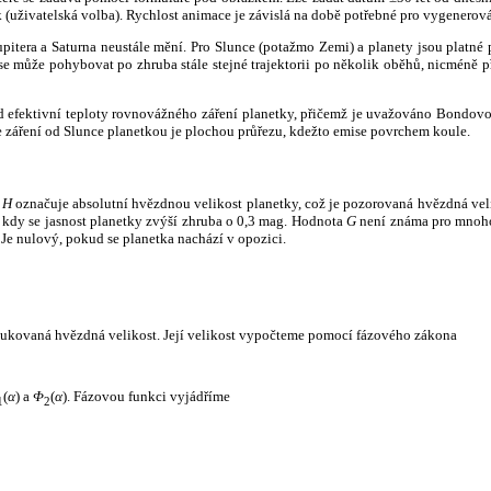
k (uživatelská volba). Rychlost animace je závislá na době potřebné pro vygenerová
itera a Saturna neustále mění. Pro Slunce (potažmo Zemi) a planety jsou platné p
 může pohybovat po zhruba stále stejné trajektorii po několik oběhů, nicméně při p
had efektivní teploty rovnovážného záření planetky, přičemž je uvažováno Bondov
záření od Slunce planetkou je plochou průřezu, kdežto emise povrchem koule.
e
H
označuje absolutní hvězdnou velikost planetky, což je pozorovaná hvězdná veli
i, kdy se jasnost planetky zvýší zhruba o 0,3 mag. Hodnota
G
není známa pro mnoho 
Je nulový, pokud se planetka nachází v opozici.
edukovaná hvězdná velikost. Její velikost vypočteme pomocí fázového zákona
(
α
) a
Φ
(
α
). Fázovou funkci vyjádříme
1
2