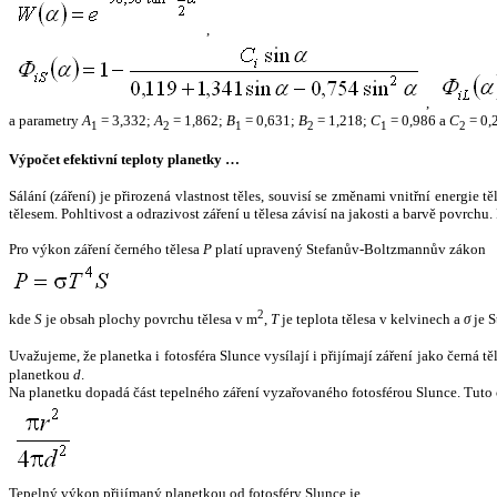
,
,
a parametry
A
= 3,332;
A
= 1,862;
B
= 0,631;
B
= 1,218;
C
= 0,986 a
C
= 0,
1
2
1
2
1
2
Výpočet efektivní teploty planetky …
Sálání (záření) je přirozená vlastnost těles, souvisí se změnami vnitřní energie 
tělesem. Pohltivost a odrazivost záření u tělesa závisí na jakosti a barvě povrch
Pro výkon záření černého tělesa
P
platí upravený Stefanův-Boltzmannův zákon
2
kde
S
je obsah plochy povrchu tělesa v m
,
T
je teplota tělesa v kelvinech a
σ
je S
Uvažujeme, že planetka i fotosféra Slunce vysílají i přijímají záření jako černá 
planetkou
d
.
Na planetku dopadá část tepelného záření vyzařovaného fotosférou Slunce. Tuto 
Tepelný výkon přijímaný planetkou od fotosféry Slunce je