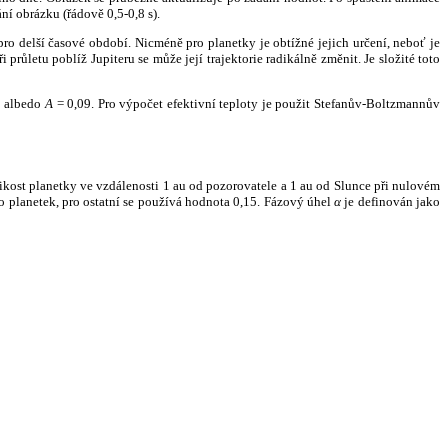
ní obrázku (řádově 0,5-0,8 s).
ro delší časové období. Nicméně pro planetky je obtížné jejich určení, neboť je
růletu poblíž Jupiteru se může její trajektorie radikálně změnit. Je složité toto
o albedo
A
= 0,09. Pro výpočet efektivní teploty je použit Stefanův-Boltzmannův
kost planetky ve vzdálenosti 1 au od pozorovatele a 1 au od Slunce při nulovém
planetek, pro ostatní se používá hodnota 0,15. Fázový úhel
α
je definován jako