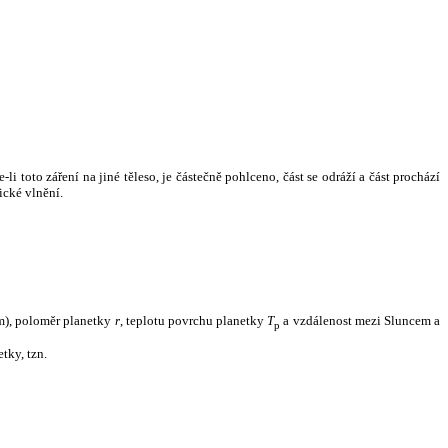
i toto záření na jiné těleso, je částečně pohlceno, část se odráží a část prochází
ické vlnění.
m), poloměr planetky
r
, teplotu povrchu planetky
T
a vzdálenost mezi Sluncem a
p
tky, tzn.