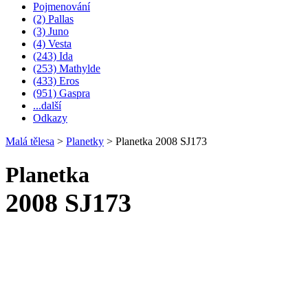
Pojmenování
(2) Pallas
(3) Juno
(4) Vesta
(243) Ida
(253) Mathylde
(433) Eros
(951) Gaspra
...další
Odkazy
Malá tělesa
>
Planetky
>
Planetka 2008 SJ173
Planetka
2008 SJ173