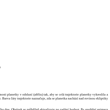
e
i planetky v odsluní (aféliu) tak, aby se celá trajektorie planetky vykreslila a
. Barva čáry trajektorie naznačuje, zda se planetka nachází nad rovinou ekliptiky
ního dne. Obrázek se průběžně aktualizuje po zadání hodnot. Po spuštění animace