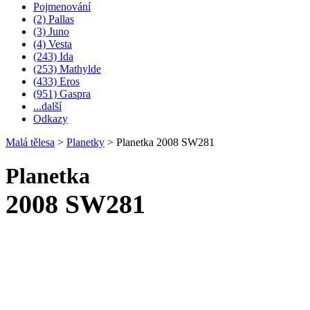
Pojmenování
(2) Pallas
(3) Juno
(4) Vesta
(243) Ida
(253) Mathylde
(433) Eros
(951) Gaspra
...další
Odkazy
Malá tělesa
>
Planetky
>
Planetka 2008 SW281
Planetka
2008 SW281