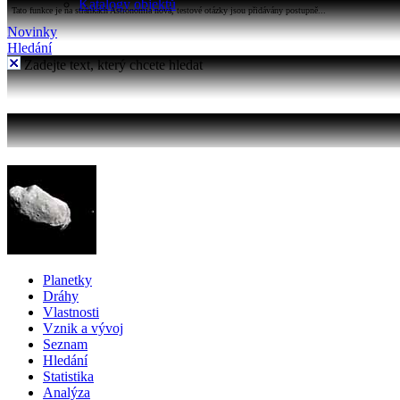
Katalogy objektů
Tato funkce je na stránkách Astronomia nová, testové otázky jsou přidávány postupně...
Novinky
Hledání
Zadejte text, který chcete hledat
Planetky
Dráhy
Vlastnosti
Vznik a vývoj
Seznam
Hledání
Statistika
Analýza