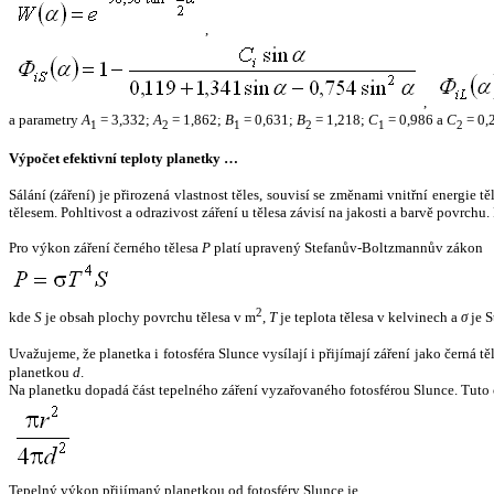
,
,
a parametry
A
= 3,332;
A
= 1,862;
B
= 0,631;
B
= 1,218;
C
= 0,986 a
C
= 0,
1
2
1
2
1
2
Výpočet efektivní teploty planetky …
Sálání (záření) je přirozená vlastnost těles, souvisí se změnami vnitřní energie 
tělesem. Pohltivost a odrazivost záření u tělesa závisí na jakosti a barvě povrch
Pro výkon záření černého tělesa
P
platí upravený Stefanův-Boltzmannův zákon
2
kde
S
je obsah plochy povrchu tělesa v m
,
T
je teplota tělesa v kelvinech a
σ
je S
Uvažujeme, že planetka i fotosféra Slunce vysílají i přijímají záření jako černá 
planetkou
d
.
Na planetku dopadá část tepelného záření vyzařovaného fotosférou Slunce. Tuto 
Tepelný výkon přijímaný planetkou od fotosféry Slunce je