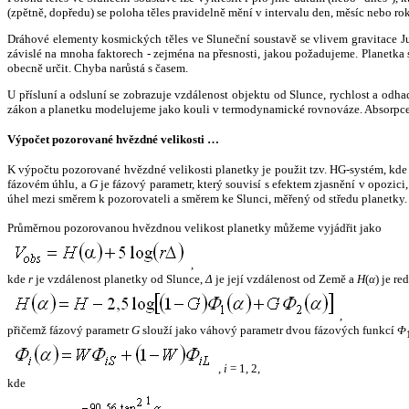
(zpětně, dopředu) se poloha těles pravidelně mění v intervalu den, měsíc nebo ro
Dráhové elementy kosmických těles ve Sluneční soustavě se vlivem gravitace Jup
závislé na mnoha faktorech - zejména na přesnosti, jakou požadujeme. Planetka se
obecně určit. Chyba narůstá s časem.
U přísluní a odsluní se zobrazuje vzdálenost objektu od Slunce, rychlost a od
zákon a planetku modelujeme jako kouli v termodynamické rovnováze. Absorpce 
Výpočet pozorované hvězdné velikosti …
K výpočtu pozorované hvězdné velikosti planetky je použit tzv. HG-systém, kd
fázovém úhlu, a
G
je fázový parametr, který souvisí s efektem zjasnění v opozic
úhel mezi směrem k pozorovateli a směrem ke Slunci, měřený od středu planetky. 
Průměrnou pozorovanou hvězdnou velikost planetky můžeme vyjádřit jako
,
kde
r
je vzdálenost planetky od Slunce,
Δ
je její vzdálenost od Země a
H
(
α
) je r
,
přičemž fázový parametr
G
slouží jako váhový parametr dvou fázových funkcí
Φ
,
i
= 1, 2,
kde