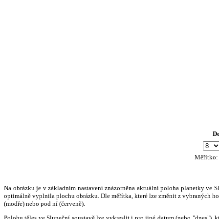
D
Měřítko
Na obrázku je v základním nastavení znázorněna aktuální poloha planetky ve Slun
optimálně vyplnila plochu obrázku. Dle měřítka, které lze změnit z vybraných hod
(modře) nebo pod ní (červeně).
Polohu těles ve Sluneční soustavě lze vykreslit i pro jiné datum (nebo "dnes")