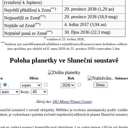
(vztažený k Jupiteru)
**)
29. prosince 2038
(1,29 au)
Největší přiblížení k Zemi
**)
29. prosince 2038
(18,9 mag)
Nejjasnější ze Země
**)
4. ledna 2037
(3,94 au)
Nejdále od Země
**)
30. října 2036
(22,3 mag)
Nejméně jasná ze Země
*)
vztaženo k 25. května 2026;
**)
hodnoty pro největší/nejmenší přiblížení a nejnižší/nejvyšší pozorovanou hvězdnou velikost
jsou spočítány pro období od 8. srpna 2026 do 31. prosince 2050 s intervalem 1 den.
Poloha planetky ve Sluneční soustavě
en
Měsíc
Rok
Animac
.
:
Body
:
Zdroj dat:
IAU Minor Planet Center
eční soustavě v rovině ekliptiky. Měřítko je zvoleno automaticky podle vzdálenost
not, je vykreslena i poloha (včetně trajektorií) některých planet Sluneční soustavy
, které se zadává pomocí formuláře pod obrázkem. Lze zadat datum ±50 let od dneš