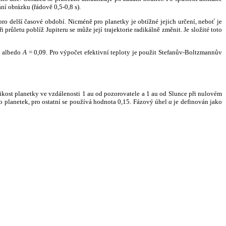
ní obrázku (řádově 0,5-0,8 s).
ro delší časové období. Nicméně pro planetky je obtížné jejich určení, neboť je
růletu poblíž Jupiteru se může její trajektorie radikálně změnit. Je složité toto
o albedo
A
= 0,09. Pro výpočet efektivní teploty je použit Stefanův-Boltzmannův
kost planetky ve vzdálenosti 1 au od pozorovatele a 1 au od Slunce při nulovém
planetek, pro ostatní se používá hodnota 0,15. Fázový úhel
α
je definován jako