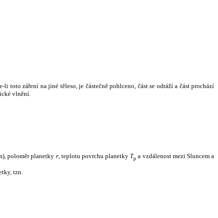
i toto záření na jiné těleso, je částečně pohlceno, část se odráží a část prochází
ické vlnění.
m), poloměr planetky
r
, teplotu povrchu planetky
T
a vzdálenost mezi Sluncem a
p
tky, tzn.