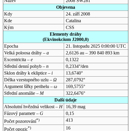
Název
2008 SW281
Objevena
Kdy
24. září 2008
Kde
Catalina
Kým
CSS
Elementy dráhy
(Ekvinokcium J2000,0)
Epocha
21. listopadu 2025 0:00:00 UTC
Velká poloosa dráhy –
a
2,6126 au – 390 840 893 km
Excentricita –
e
0,1322
Střední denní pohyb –
n
0,2334°/den
Sklon dráhy k ekliptice –
i
13,6740°
Délka vzestupného uzlu –
Ω
287,0792°
Argument šířky perihelu –
ω
169,5755°
Střední anomálie –
M
322,6476°
Další údaje
Absolutní hvězdná velikost –
H
16,39 mag
Fázový parametr –
G
0,15
*)
413
Počet pozorování
*)
16
Počet opozic