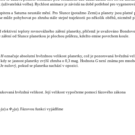
k (uživatelská volba). Rychlost animace je závislá na době potřebné pro vygenerová
itera a Saturna neustále mění. Pro Slunce (potažmo Zemi) a planety jsou platné p
 může pohybovat po zhruba stále stejné trajektorii po několik oběhů, nicméně při p
had efektivní teploty rovnovážného záření planetky, přičemž je uvažováno Bondov
záření od Slunce planetkou je plochou průřezu, kdežto emise povrchem koule.
e
H
označuje absolutní hvězdnou velikost planetky, což je pozorovaná hvězdná veli
i, kdy se jasnost planetky zvýší zhruba o 0,3 mag. Hodnota
G
není známa pro mnoho 
Je nulový, pokud se planetka nachází v opozici.
edukovaná hvězdná velikost. Její velikost vypočteme pomocí fázového zákona
(
α
) a
Φ
(
α
). Fázovou funkci vyjádříme
1
2