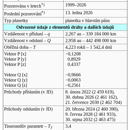
*)
1999–2026
Pozorována v letech
*)
13. ledna 2026
Poslední pozorování
Typ planetky
planetka v hlavním pásu
Odvozené údaje z elementů dráhy a dalších údajů
Vzdálenost v přísluní –
q
2,267 au – 339 184 000 km
Vzdálenost v odsluní –
Q
2,958 au – 442 498 000 km
Oběžná doba –
T
4,223 roků – 1 542,4 dnů
Vektor P [x]
−0,1208
Vektor P [y]
0,8929
Vektor P [z]
0,4337
Vektor Q [x]
−0,9666
Vektor Q [y]
−0,0063
Vektor Q [z]
−0,2561
Průchody přísluním (v
JD
)
8. února 2022
(2 459 619),
30. dubna 2026
(2 461 162),
21. července 2030
(2 462 704)
Průchody odsluním (v
JD
)
20. března 2024
(2 460 390),
9. června 2028
(2 461 933),
30. srpna 2032
(2 463 475)
Tisserandův parametr –
T
3,4
J