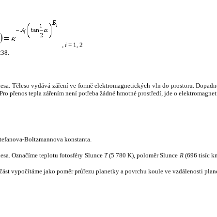
,
i
= 1, 2
238.
tělesa. Těleso vydává záření ve formě elektromagnetických vln do prostoru. Dopadne-l
u. Pro přenos tepla zářením není potřeba žádné hmotné prostředí, jde o elektromagnet
tefanova-Boltzmannova konstanta.
tělesa. Označíme teplotu fotosféry Slunce
T
(5 780 K), poloměr Slunce
R
(696 tisíc k
část vypočítáme jako poměr průřezu planetky a povrchu koule ve vzdálenosti plane