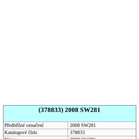
(378833) 2008 SW281
Předběžné označení
2008 SW281
Katalogové číslo
378833