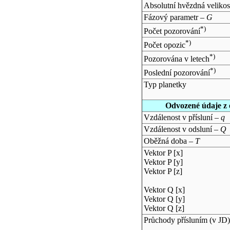
Absolutní hvězdná velikos
Fázový parametr –
G
*)
Počet pozorování
*)
Počet opozic
*)
Pozorována v letech
*)
Poslední pozorování
Typ planetky
Odvozené údaje z 
Vzdálenost v přísluní –
q
Vzdálenost v odsluní –
Q
Oběžná doba –
T
Vektor P [x]
Vektor P [y]
Vektor P [z]
Vektor Q [x]
Vektor Q [y]
Vektor Q [z]
Průchody přísluním (v
JD
)