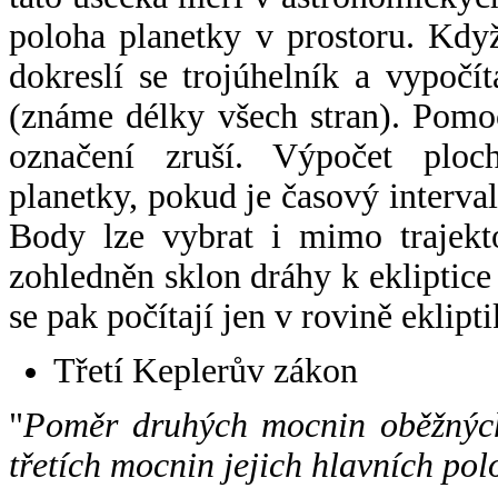
poloha planetky v prostoru. Kdy
dokreslí se trojúhelník a vypoč
(známe délky všech stran). Pomo
označení zruší. Výpočet ploch
planetky, pokud je časový interval
Body lze vybrat i mimo trajekto
zohledněn sklon dráhy k ekliptice
se pak počítají jen v rovině eklipti
Třetí Keplerův zákon
"
Poměr druhých mocnin oběžných
třetích mocnin jejich hlavních pol