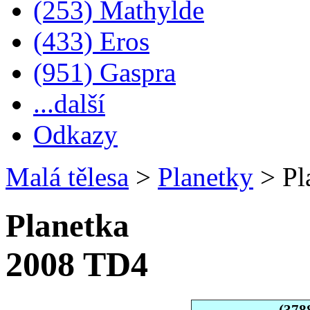
(253) Mathylde
(433) Eros
(951) Gaspra
...další
Odkazy
Malá tělesa
>
Planetky
>
Pl
Planetka
2008 TD4
(378