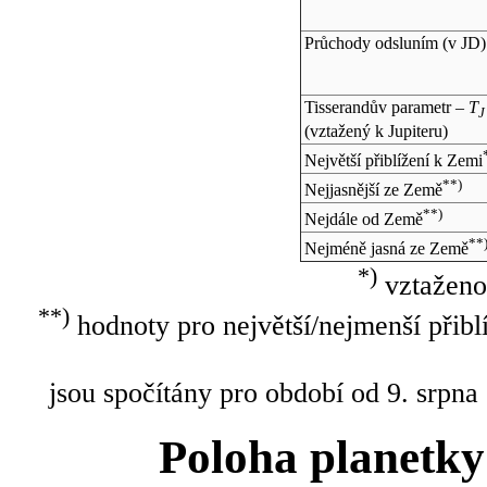
Průchody odsluním (v
JD
)
Tisserandův parametr –
T
J
(vztažený k Jupiteru)
Největší přiblížení k Zemi
**)
Nejjasnější ze Země
**)
Nejdále od Země
**
Nejméně jasná ze Země
*)
vztaženo
**)
hodnoty pro největší/nejmenší přibl
jsou spočítány pro období od 9. srpna
Poloha planetky