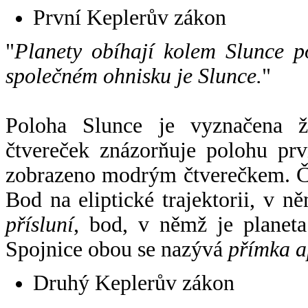
První Keplerův zákon
"
Planety obíhají kolem Slunce p
společném ohnisku je Slunce.
"
Poloha Slunce je vyznačena 
čtvereček znázorňuje polohu pr
zobrazeno modrým čtverečkem. Če
Bod na eliptické trajektorii, v n
přísluní
, bod, v němž je planet
Spojnice obou se nazývá
přímka a
Druhý Keplerův zákon