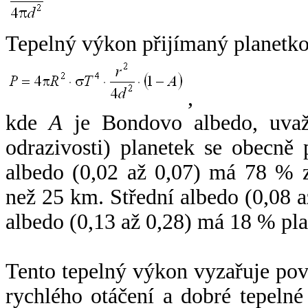
Tepelný výkon přijímaný planetko
,
kde
A
je Bondovo albedo, uvaž
odrazivosti) planetek se obecně
albedo (0,02 až 0,07) má 78 % z
než 25 km. Střední albedo (0,08 
albedo (0,13 až 0,28) má 18 % pla
Tento tepelný výkon vyzařuje po
rychlého otáčení a dobré tepelné