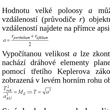
Hodnotu velké poloosy
a
může
vzdáleností (průvodiče
r
) objekt
vzdáleností najdete na přímce apsi
Vypočítanou velikost
a
lze zkont
nachází dráhové elementy plane
pomocí třetího Keplerova zák
zobrazená v levém horním rohu o