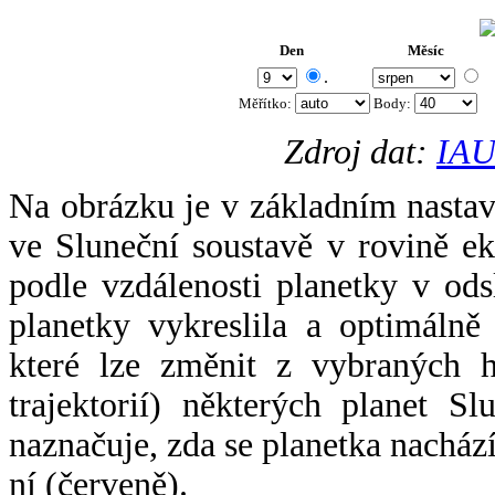
Den
Měsíc
.
Měřítko:
Body
:
Zdroj dat:
IAU
Na obrázku je v základním nastav
ve Sluneční soustavě v rovině ek
podle vzdálenosti planetky v odsl
planetky vykreslila a optimálně
které lze změnit z vybraných h
trajektorií) některých planet Sl
naznačuje, zda se planetka nacház
ní (červeně).