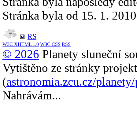
Stránka byla naposledy edi
Stránka byla od 15. 1. 201
RS
W3C
XHTML 1.0
W3C
CSS
RSS
© 2026
Planety sluneční so
Vytištěno ze stránky projek
(
astronomia.zcu.cz/planety
Nahrávám...