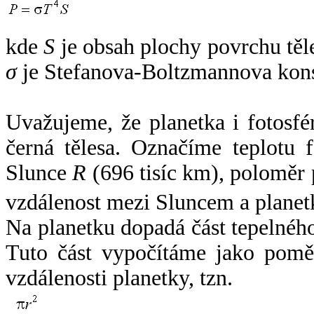
kde
S
je obsah plochy povrchu těl
σ
je Stefanova-Boltzmannova kons
Uvažujeme, že planetka i fotosfér
černá tělesa. Označíme teplotu 
Slunce
R
(696 tisíc km), poloměr
vzdálenost mezi Sluncem a plane
Na planetku dopadá část tepelnéh
Tuto část vypočítáme jako pomě
vzdálenosti planetky, tzn.