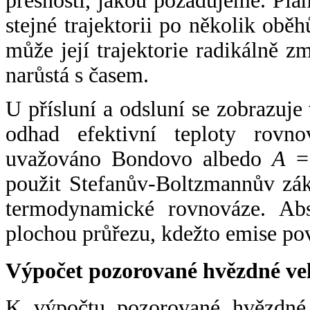
přesnosti, jakou požadujeme. Pla
stejné trajektorii po několik oběh
může její trajektorie radikálně zm
narůstá s časem.
U přísluní a odsluní se zobrazuje
odhad efektivní teploty rovno
uvažováno Bondovo albedo
A
= 
použit Stefanův-Boltzmannův zák
termodynamické rovnováze. Abs
plochou průřezu, kdežto emise po
Výpočet pozorované hvězdné ve
K výpočtu pozorované hvězdné v