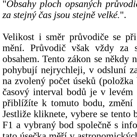
"
Obsahy ploch opsaných průvodič
za stejný čas jsou stejně velké.
".
Velikost i směr průvodiče se při
mění. Průvodič však vždy za s
obsahem. Tento zákon se někdy 
pohybují nejrychleji, v odsluní z
na zvolený počet úseků (položka 
časový interval bodů je v levém
přiblížíte k tomuto bodu, změní
Jestliže kliknete, vybere se tento
F1 a vybraný bod společně s info
tato úsečka měří v astronomickýc