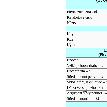
Předběžné označení
Katalogové číslo
Název
Kdy
Kde
Kým
E
(Ekv
Epocha
Velká poloosa dráhy –
a
Excentricita –
e
Střední denní pohyb –
n
Sklon dráhy k ekliptice –
i
Délka vzestupného uzlu –
Argument šířky perihelu 
Střední anomálie –
M