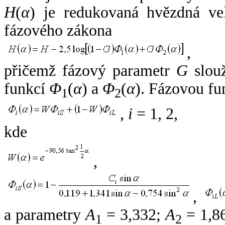
H
(
α
) je redukovaná hvězdná vel
fázového zákona
,
přičemž fázový parametr
G
slouž
funkcí
Φ
(
α
) a
Φ
(
α
). Fázovou fu
1
2
,
i
= 1, 2,
kde
,
,
a parametry
A
= 3,332;
A
= 1,8
1
2