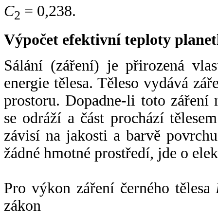
C
= 0,238.
2
Výpočet efektivní teploty plan
Sálání (záření) je přirozená vla
energie tělesa. Těleso vydává zá
prostoru. Dopadne-li toto záření n
se odráží a část prochází tělesem
závisí na jakosti a barvě povrch
žádné hmotné prostředí, jde o ele
Pro výkon záření černého tělesa
zákon