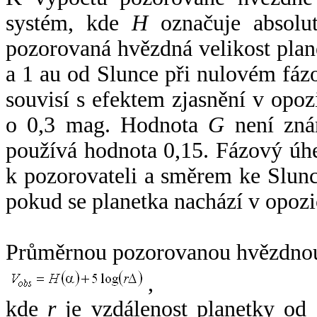
systém, kde
H
označuje absolut
pozorovaná hvězdná velikost plan
a 1 au od Slunce při nulovém fá
souvisí s efektem zjasnění v opoz
o 0,3 mag. Hodnota
G
není zná
používá hodnota 0,15. Fázový úh
k pozorovateli a směrem ke Slunc
pokud se planetka nachází v opozi
Průměrnou pozorovanou hvězdnou 
,
kde
r
je vzdálenost planetky od