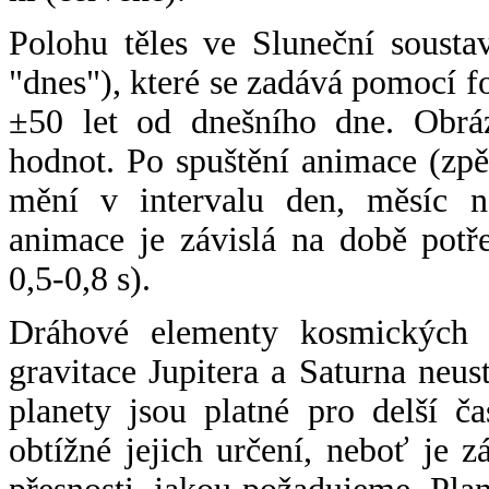
Polohu těles ve Sluneční sousta
"dnes"), které se zadává pomocí 
±50 let od dnešního dne. Obráz
hodnot. Po spuštění animace (zpě
mění v intervalu den, měsíc ne
animace je závislá na době potř
0,5-0,8 s).
Dráhové elementy kosmických t
gravitace Jupitera a Saturna neu
planety jsou platné pro delší č
obtížné jejich určení, neboť je 