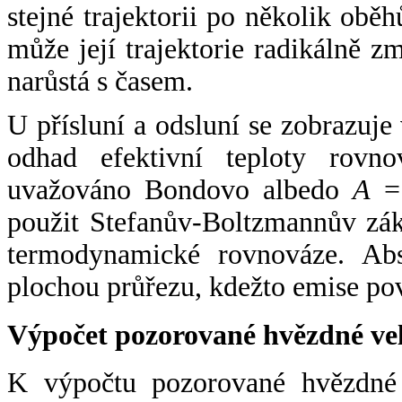
stejné trajektorii po několik oběh
může její trajektorie radikálně zm
narůstá s časem.
U přísluní a odsluní se zobrazuje
odhad efektivní teploty rovno
uvažováno Bondovo albedo
A
= 
použit Stefanův-Boltzmannův zák
termodynamické rovnováze. Abs
plochou průřezu, kdežto emise po
Výpočet pozorované hvězdné ve
K výpočtu pozorované hvězdné v