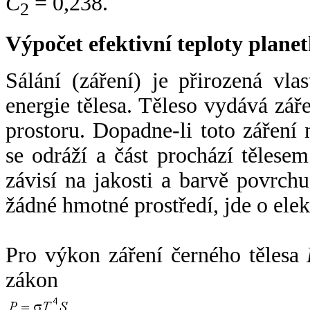
C
= 0,238.
2
Výpočet efektivní teploty plan
Sálání (záření) je přirozená vla
energie tělesa. Těleso vydává zá
prostoru. Dopadne-li toto záření n
se odráží a část prochází tělesem
závisí na jakosti a barvě povrch
žádné hmotné prostředí, jde o ele
Pro výkon záření černého tělesa
zákon