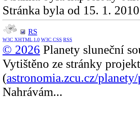
Stránka byla od 15. 1. 201
RS
W3C
XHTML 1.0
W3C
CSS
RSS
© 2026
Planety sluneční so
Vytištěno ze stránky projek
(
astronomia.zcu.cz/planety
Nahrávám...