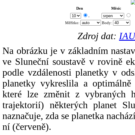
Den
Měsíc
.
Měřítko:
Body
:
Zdroj dat:
IAU
Na obrázku je v základním nastav
ve Sluneční soustavě v rovině ek
podle vzdálenosti planetky v odsl
planetky vykreslila a optimálně
které lze změnit z vybraných h
trajektorií) některých planet Sl
naznačuje, zda se planetka nacház
ní (červeně).