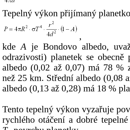
Tepelný výkon přijímaný planetko
,
kde
A
je Bondovo albedo, uvaž
odrazivosti) planetek se obecně
albedo (0,02 až 0,07) má 78 % z
než 25 km. Střední albedo (0,08 
albedo (0,13 až 0,28) má 18 % pla
Tento tepelný výkon vyzařuje po
rychlého otáčení a dobré tepelné