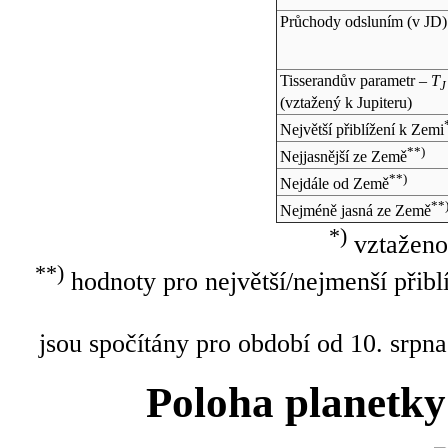
Průchody odsluním (v
JD
)
Tisserandův parametr –
T
J
(vztažený k Jupiteru)
Největší přiblížení k Zemi
**)
Nejjasnější ze Země
**)
Nejdále od Země
**
Nejméně jasná ze Země
*)
vztaženo
**)
hodnoty pro největší/nejmenší přibl
jsou spočítány pro období od 10. srpna
Poloha planetky