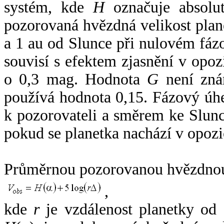
systém, kde
H
označuje absolut
pozorovaná hvězdná velikost plan
a 1 au od Slunce při nulovém fá
souvisí s efektem zjasnění v opoz
o 0,3 mag. Hodnota
G
není zná
používá hodnota 0,15. Fázový úh
k pozorovateli a směrem ke Slunc
pokud se planetka nachází v opozi
Průměrnou pozorovanou hvězdnou 
,
kde
r
je vzdálenost planetky od