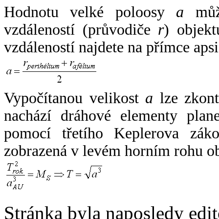
Hodnotu velké poloosy
a
může
vzdáleností (průvodiče
r
) objekt
vzdáleností najdete na přímce apsi
Vypočítanou velikost
a
lze zkont
nachází dráhové elementy plane
pomocí třetího Keplerova zák
zobrazená v levém horním rohu o
Stránka byla naposledy edi