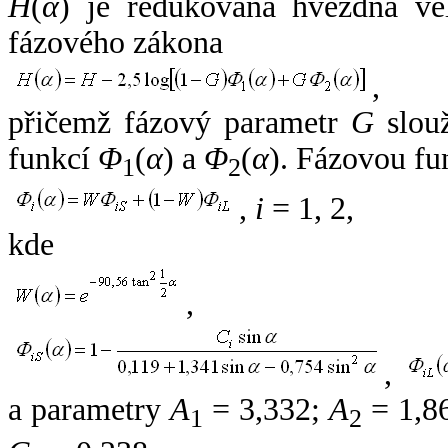
H
(
α
) je redukovaná hvězdná vel
fázového zákona
,
přičemž fázový parametr
G
slouž
funkcí
Φ
(
α
) a
Φ
(
α
). Fázovou fu
1
2
,
i
= 1, 2,
kde
,
,
a parametry
A
= 3,332;
A
= 1,8
1
2