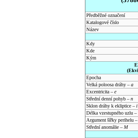
Předběžné označení
Katalogové číslo
Název
Kdy
Kde
Kým
E
(Ekv
Epocha
Velká poloosa dráhy –
a
Excentricita –
e
Střední denní pohyb –
n
Sklon dráhy k ekliptice –
i
Délka vzestupného uzlu –
Argument šířky perihelu 
Střední anomálie –
M