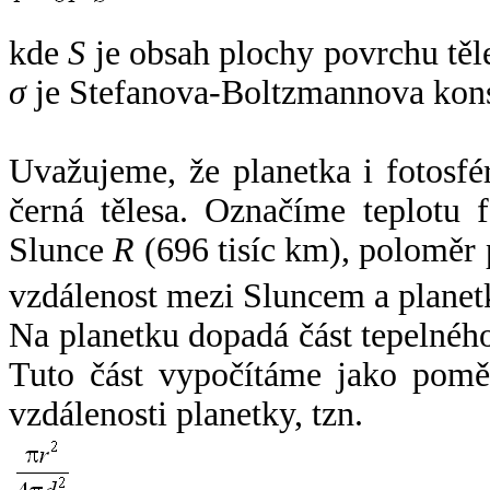
kde
S
je obsah plochy povrchu těl
σ
je Stefanova-Boltzmannova kons
Uvažujeme, že planetka i fotosfér
černá tělesa. Označíme teplotu 
Slunce
R
(696 tisíc km), poloměr
vzdálenost mezi Sluncem a plane
Na planetku dopadá část tepelnéh
Tuto část vypočítáme jako pomě
vzdálenosti planetky, tzn.