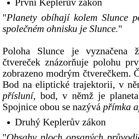
První Keplerův zákon
"
Planety obíhají kolem Slunce p
společném ohnisku je Slunce.
"
Poloha Slunce je vyznačena 
čtvereček znázorňuje polohu pr
zobrazeno modrým čtverečkem. Če
Bod na eliptické trajektorii, v n
přísluní
, bod, v němž je planet
Spojnice obou se nazývá
přímka a
Druhý Keplerův zákon
"
Obsahy ploch opsaných průvodič