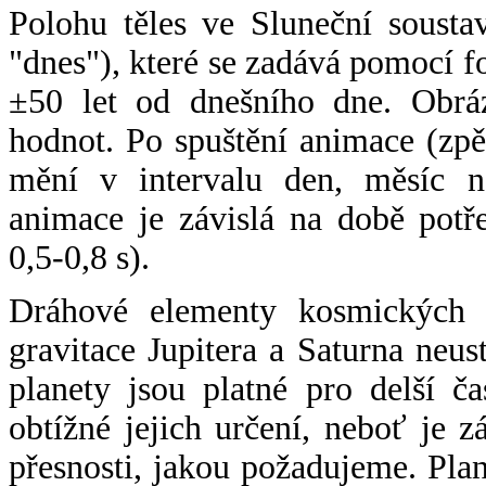
Polohu těles ve Sluneční sousta
"dnes"), které se zadává pomocí 
±50 let od dnešního dne. Obráz
hodnot. Po spuštění animace (zpě
mění v intervalu den, měsíc ne
animace je závislá na době potř
0,5-0,8 s).
Dráhové elementy kosmických t
gravitace Jupitera a Saturna neu
planety jsou platné pro delší č
obtížné jejich určení, neboť je 
přesnosti, jakou požadujeme. Pla