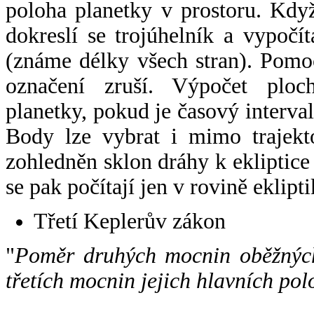
poloha planetky v prostoru. Kdy
dokreslí se trojúhelník a vypoč
(známe délky všech stran). Pomo
označení zruší. Výpočet ploch
planetky, pokud je časový interval
Body lze vybrat i mimo trajekto
zohledněn sklon dráhy k ekliptice
se pak počítají jen v rovině eklipti
Třetí Keplerův zákon
"
Poměr druhých mocnin oběžných
třetích mocnin jejich hlavních pol