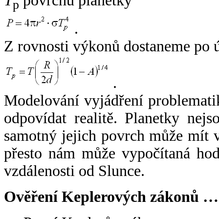
T
povrchu planetky
p
.
Z rovnosti výkonů dostaneme po 
.
Modelování vyjádření problemati
odpovídat realitě. Planetky nejso
samotný jejich povrch může mít v
přesto nám může vypočítaná hodn
vzdálenosti od Slunce.
Ověření Keplerových zákonů …