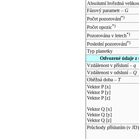
Absolutní hvězdná velikos
Fázový parametr –
G
*)
Počet pozorování
*)
Počet opozic
*)
Pozorována v letech
*)
Poslední pozorování
Typ planetky
Odvozené údaje z 
Vzdálenost v přísluní –
q
Vzdálenost v odsluní –
Q
Oběžná doba –
T
Vektor P [x]
Vektor P [y]
Vektor P [z]
Vektor Q [x]
Vektor Q [y]
Vektor Q [z]
Průchody přísluním (v
JD
)