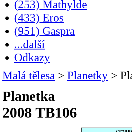
(253) Mathylde
(433) Eros
(951) Gaspra
...další
Odkazy
Malá tělesa
>
Planetky
>
Pl
Planetka
2008 TB106
(3788