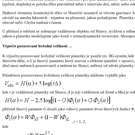
(zpětně, dopředu) se poloha těles pravidelně mění v intervalu den, měsíc nebo ro
Dráhové elementy kosmických těles ve Sluneční soustavě se vlivem gravitace Jup
závislé na mnoha faktorech - zejména na přesnosti, jakou požadujeme. Planetka se
obecně určit. Chyba narůstá s časem.
U přísluní a odsluní se zobrazuje vzdálenost objektu od Slunce, rychlost a od
zákon a planetku modelujeme jako kouli v termodynamické rovnováze. Absorpce 
Výpočet pozorované hvězdné velikosti …
K výpočtu pozorované hvězdné velikosti planetky je použit tzv. HG-systém, kd
fázovém úhlu, a
G
je fázový parametr, který souvisí s efektem zjasnění v opozic
úhel mezi směrem k pozorovateli a směrem ke Slunci, měřený od středu planetky. 
Průměrnou pozorovanou hvězdnou velikost planetky můžeme vyjádřit jako
,
kde
r
je vzdálenost planetky od Slunce,
Δ
je její vzdálenost od Země a
H
(
α
) je r
,
přičemž fázový parametr
G
slouží jako váhový parametr dvou fázových funkcí
Φ
,
i
= 1, 2,
kde