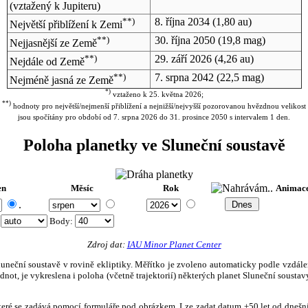
(vztažený k Jupiteru)
**)
8. října 2034
(1,80 au)
Největší přiblížení k Zemi
**)
30. října 2050
(19,8 mag)
Nejjasnější ze Země
**)
29. září 2026
(4,26 au)
Nejdále od Země
**)
7. srpna 2042
(22,5 mag)
Nejméně jasná ze Země
*)
vztaženo k 25. května 2026;
**)
hodnoty pro největší/nejmenší přiblížení a nejnižší/nejvyšší pozorovanou hvězdnou velikost
jsou spočítány pro období od 7. srpna 2026 do 31. prosince 2050 s intervalem 1 den.
Poloha planetky ve Sluneční soustavě
en
Měsíc
Rok
Animac
.
:
Body
:
Zdroj dat:
IAU Minor Planet Center
eční soustavě v rovině ekliptiky. Měřítko je zvoleno automaticky podle vzdálenost
not, je vykreslena i poloha (včetně trajektorií) některých planet Sluneční soustavy
, které se zadává pomocí formuláře pod obrázkem. Lze zadat datum ±50 let od dneš