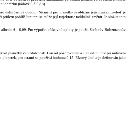
ní obrázku (řádově 0,5-0,8 s).
ro delší časové období. Nicméně pro planetky je obtížné jejich určení, neboť je
růletu poblíž Jupiteru se může její trajektorie radikálně změnit. Je složité toto
o albedo
A
= 0,09. Pro výpočet efektivní teploty je použit Stefanův-Boltzmannův
kost planetky ve vzdálenosti 1 au od pozorovatele a 1 au od Slunce při nulovém
planetek, pro ostatní se používá hodnota 0,15. Fázový úhel
α
je definován jako