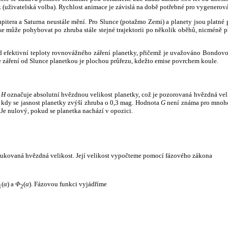
k (uživatelská volba). Rychlost animace je závislá na době potřebné pro vygenerová
itera a Saturna neustále mění. Pro Slunce (potažmo Zemi) a planety jsou platné p
 může pohybovat po zhruba stále stejné trajektorii po několik oběhů, nicméně při p
had efektivní teploty rovnovážného záření planetky, přičemž je uvažováno Bondov
záření od Slunce planetkou je plochou průřezu, kdežto emise povrchem koule.
e
H
označuje absolutní hvězdnou velikost planetky, což je pozorovaná hvězdná veli
i, kdy se jasnost planetky zvýší zhruba o 0,3 mag. Hodnota
G
není známa pro mnoho 
Je nulový, pokud se planetka nachází v opozici.
edukovaná hvězdná velikost. Její velikost vypočteme pomocí fázového zákona
(
α
) a
Φ
(
α
). Fázovou funkci vyjádříme
1
2