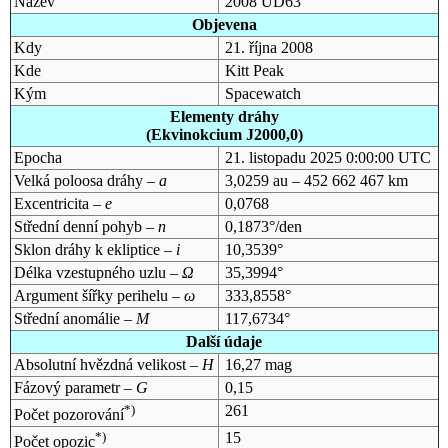
Název
2008 UD63
Objevena
Kdy
21. října 2008
Kde
Kitt Peak
Kým
Spacewatch
Elementy dráhy
(Ekvinokcium J2000,0)
Epocha
21. listopadu 2025 0:00:00 UTC
Velká poloosa dráhy –
a
3,0259 au – 452 662 467 km
Excentricita –
e
0,0768
Střední denní pohyb –
n
0,1873°/den
Sklon dráhy k ekliptice –
i
10,3539°
Délka vzestupného uzlu –
Ω
35,3994°
Argument šířky perihelu –
ω
333,8558°
Střední anomálie –
M
117,6734°
Další údaje
Absolutní hvězdná velikost –
H
16,27 mag
Fázový parametr –
G
0,15
*)
261
Počet pozorování
*)
15
Počet opozic