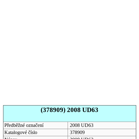
(378909) 2008 UD63
Předběžné označení
2008 UD63
Katalogové číslo
378909