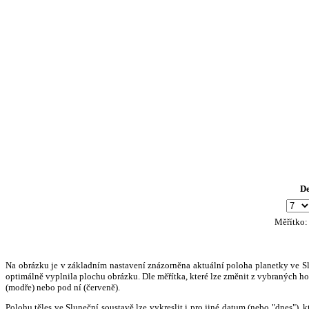
D
Měřítko
Na obrázku je v základním nastavení znázorněna aktuální poloha planetky ve Slun
optimálně vyplnila plochu obrázku. Dle měřítka, které lze změnit z vybraných hod
(modře) nebo pod ní (červeně).
Polohu těles ve Sluneční soustavě lze vykreslit i pro jiné datum (nebo "dnes")