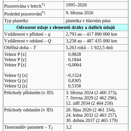
*)
1995–2026
Pozorována v letech
*)
9. března 2026
Poslední pozorování
Typ planetky
planetka v hlavním pásu
Odvozené údaje z elementů dráhy a dalších údajů
Vzdálenost v přísluní –
q
2,793 au – 417 890 000 km
Vzdálenost v odsluní –
Q
3,258 au – 487 435 000 km
Oběžná doba –
T
5,263 roků – 1 922,5 dnů
Vektor P [x]
0,9828
Vektor P [y]
0,1844
Vektor P [z]
−0,0064
Vektor Q [x]
−0,1524
Vektor Q [y]
0,8305
Vektor Q [z]
0,5358
Průchody přísluním (v
JD
)
3. března 2024
(2 460 373),
7. června 2029
(2 462 296),
12. září 2034
(2 464 218)
Průchody odsluním (v
JD
)
20. října 2026
(2 461 334),
24. ledna 2032
(2 463 257),
30. dubna 2037
(2 465 179)
Tisserandův parametr –
T
3,2
J