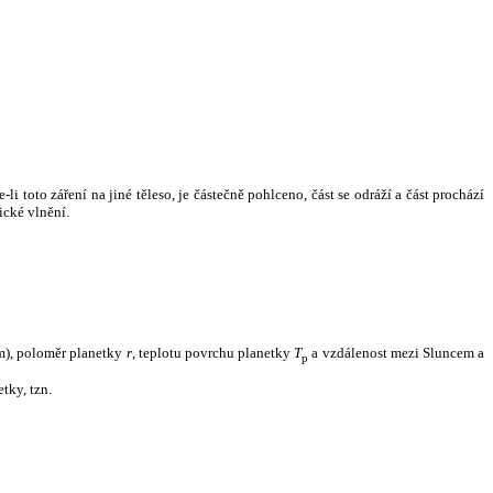
i toto záření na jiné těleso, je částečně pohlceno, část se odráží a část prochází
ické vlnění.
m), poloměr planetky
r
, teplotu povrchu planetky
T
a vzdálenost mezi Sluncem a
p
tky, tzn.