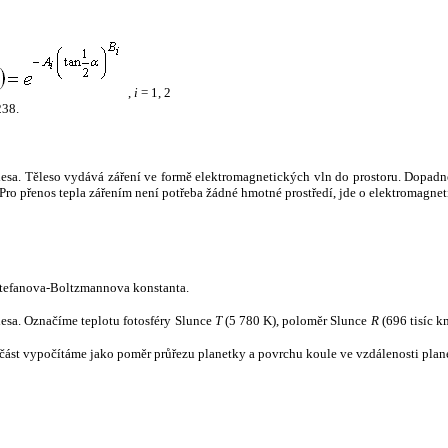
,
i
= 1, 2
238.
tělesa. Těleso vydává záření ve formě elektromagnetických vln do prostoru. Dopadne-l
u. Pro přenos tepla zářením není potřeba žádné hmotné prostředí, jde o elektromagnet
tefanova-Boltzmannova konstanta.
tělesa. Označíme teplotu fotosféry Slunce
T
(5 780 K), poloměr Slunce
R
(696 tisíc k
část vypočítáme jako poměr průřezu planetky a povrchu koule ve vzdálenosti plane