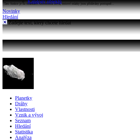
Katalogy objektů
Tato funkce je na stránkách Astronomia nová, testové otázky jsou přidávány postupně...
Novinky
Hledání
Zadejte text, který chcete hledat
Planetky
Dráhy
Vlastnosti
Vznik a vývoj
Seznam
Hledání
Statistika
Analýza