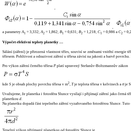
,
,
a parametry
A
= 3,332;
A
= 1,862;
B
= 0,631;
B
= 1,218;
C
= 0,986 a
C
= 0,
1
2
1
2
1
2
Výpočet efektivní teploty planetky …
Sálání (záření) je přirozená vlastnost těles, souvisí se změnami vnitřní energie 
tělesem. Pohltivost a odrazivost záření u tělesa závisí na jakosti a barvě povrch
Pro výkon záření černého tělesa
P
platí upravený Stefanův-Boltzmannův zákon
2
kde
S
je obsah plochy povrchu tělesa v m
,
T
je teplota tělesa v kelvinech a
σ
je S
Uvažujeme, že planetka i fotosféra Slunce vysílají i přijímají záření jako černá 
planetkou
d
.
Na planetku dopadá část tepelného záření vyzařovaného fotosférou Slunce. Tuto 
Tepelný výkon přijímaný planetkou od fotosféry Slunce je