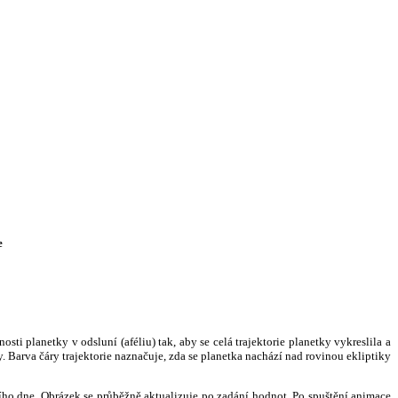
e
i planetky v odsluní (aféliu) tak, aby se celá trajektorie planetky vykreslila a
. Barva čáry trajektorie naznačuje, zda se planetka nachází nad rovinou ekliptiky
ního dne. Obrázek se průběžně aktualizuje po zadání hodnot. Po spuštění animace