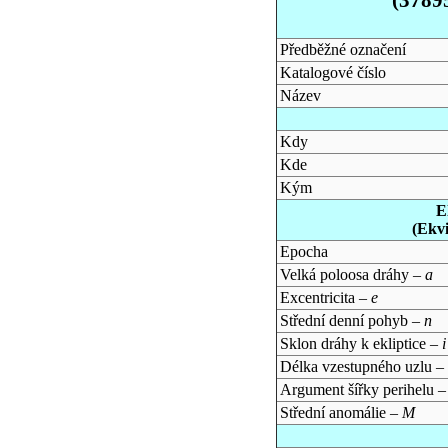
Předběžné označení
Katalogové číslo
Název
Kdy
Kde
Kým
E
(Ekv
Epocha
Velká poloosa dráhy –
a
Excentricita –
e
Střední denní pohyb –
n
Sklon dráhy k ekliptice –
i
Délka vzestupného uzlu –
Argument šířky perihelu 
Střední anomálie –
M