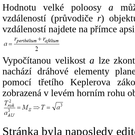
Hodnotu velké poloosy
a
může
vzdáleností (průvodiče
r
) objekt
vzdáleností najdete na přímce apsi
Vypočítanou velikost
a
lze zkont
nachází dráhové elementy plane
pomocí třetího Keplerova zák
zobrazená v levém horním rohu o
Stránka byla naposledy edi