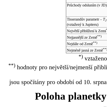
Průchody odsluním (v
JD
)
Tisserandův parametr –
T
J
(vztažený k Jupiteru)
Největší přiblížení k Zemi
**)
Nejjasnější ze Země
**)
Nejdále od Země
**
Nejméně jasná ze Země
*)
vztaženo
**)
hodnoty pro největší/nejmenší přibl
jsou spočítány pro období od 10. srpna
Poloha planetky