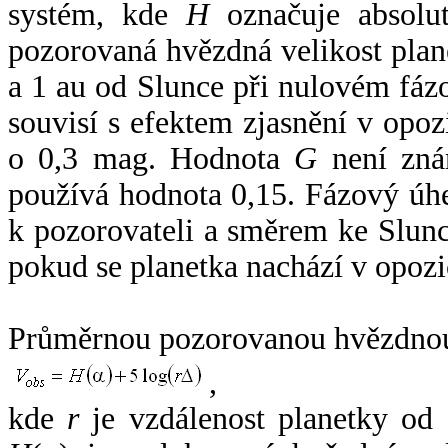
systém, kde
H
označuje absolut
pozorovaná hvězdná velikost plan
a 1 au od Slunce při nulovém fá
souvisí s efektem zjasnění v opoz
o 0,3 mag. Hodnota
G
není zná
používá hodnota 0,15. Fázový úh
k pozorovateli a směrem ke Slunc
pokud se planetka nachází v opozi
Průměrnou pozorovanou hvězdnou 
,
kde
r
je vzdálenost planetky od