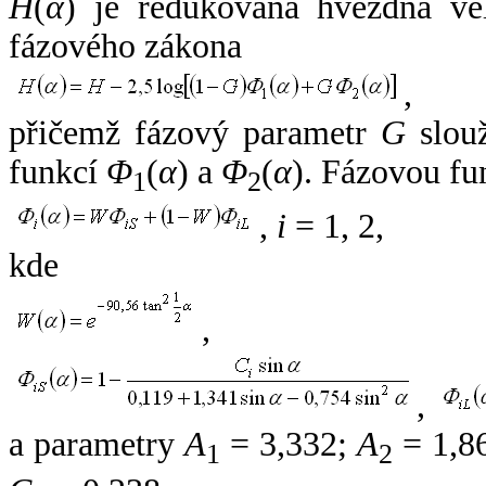
H
(
α
) je redukovaná hvězdná vel
fázového zákona
,
přičemž fázový parametr
G
slouž
funkcí
Φ
(
α
) a
Φ
(
α
). Fázovou fu
1
2
,
i
= 1, 2,
kde
,
,
a parametry
A
= 3,332;
A
= 1,8
1
2