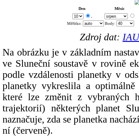
Den
Měsíc
.
Měřítko:
Body
:
Zdroj dat:
IAU
Na obrázku je v základním nastav
ve Sluneční soustavě v rovině ek
podle vzdálenosti planetky v odsl
planetky vykreslila a optimálně
které lze změnit z vybraných h
trajektorií) některých planet Sl
naznačuje, zda se planetka nacház
ní (červeně).