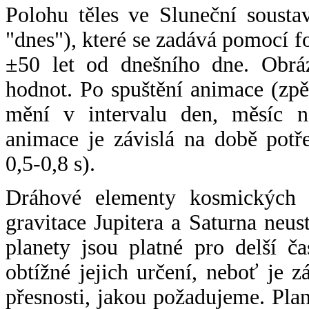
Polohu těles ve Sluneční sousta
"dnes"), které se zadává pomocí 
±50 let od dnešního dne. Obráz
hodnot. Po spuštění animace (zpě
mění v intervalu den, měsíc ne
animace je závislá na době potř
0,5-0,8 s).
Dráhové elementy kosmických t
gravitace Jupitera a Saturna neu
planety jsou platné pro delší č
obtížné jejich určení, neboť je 
přesnosti, jakou požadujeme. Pla