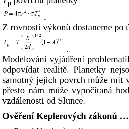
T
povrchu planetky
p
.
Z rovnosti výkonů dostaneme po 
.
Modelování vyjádření problemati
odpovídat realitě. Planetky nejso
samotný jejich povrch může mít v
přesto nám může vypočítaná hodn
vzdálenosti od Slunce.
Ověření Keplerových zákonů …