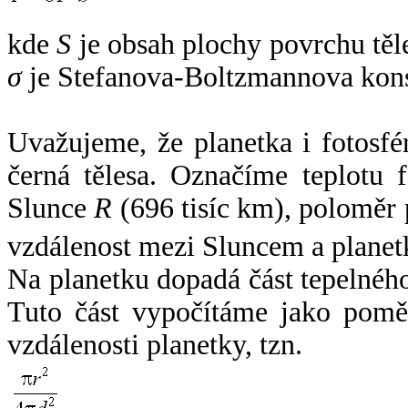
kde
S
je obsah plochy povrchu těl
σ
je Stefanova-Boltzmannova kons
Uvažujeme, že planetka i fotosfér
černá tělesa. Označíme teplotu 
Slunce
R
(696 tisíc km), poloměr
vzdálenost mezi Sluncem a plane
Na planetku dopadá část tepelnéh
Tuto část vypočítáme jako pomě
vzdálenosti planetky, tzn.