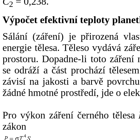
C
= 0,238.
2
Výpočet efektivní teploty plan
Sálání (záření) je přirozená vla
energie tělesa. Těleso vydává zá
prostoru. Dopadne-li toto záření n
se odráží a část prochází tělesem
závisí na jakosti a barvě povrch
žádné hmotné prostředí, jde o ele
Pro výkon záření černého tělesa
zákon