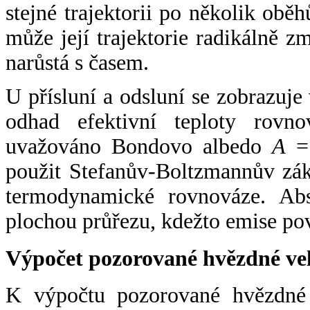
stejné trajektorii po několik oběh
může její trajektorie radikálně zm
narůstá s časem.
U přísluní a odsluní se zobrazuje
odhad efektivní teploty rovno
uvažováno Bondovo albedo
A
= 
použit Stefanův-Boltzmannův zák
termodynamické rovnováze. Abs
plochou průřezu, kdežto emise po
Výpočet pozorované hvězdné ve
K výpočtu pozorované hvězdné v