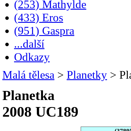
(253) Mathylde
(433) Eros
(951) Gaspra
...další
Odkazy
Malá tělesa
>
Planetky
>
Pl
Planetka
2008 UC189
(3789