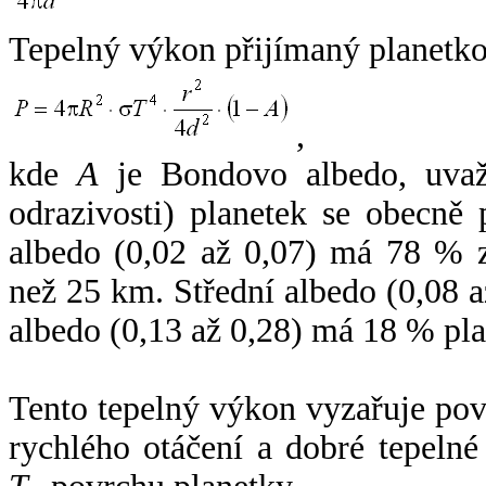
Tepelný výkon přijímaný planetko
,
kde
A
je Bondovo albedo, uvaž
odrazivosti) planetek se obecně
albedo (0,02 až 0,07) má 78 % z
než 25 km. Střední albedo (0,08 
albedo (0,13 až 0,28) má 18 % pla
Tento tepelný výkon vyzařuje po
rychlého otáčení a dobré tepelné