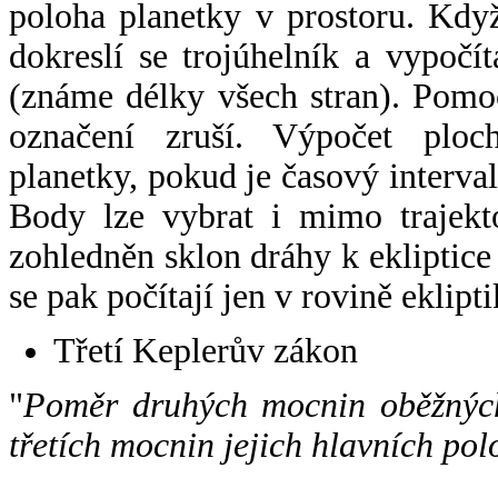
poloha planetky v prostoru. Kdy
dokreslí se trojúhelník a vypoč
(známe délky všech stran). Pomo
označení zruší. Výpočet ploch
planetky, pokud je časový interval
Body lze vybrat i mimo trajekto
zohledněn sklon dráhy k ekliptice
se pak počítají jen v rovině eklipti
Třetí Keplerův zákon
"
Poměr druhých mocnin oběžných
třetích mocnin jejich hlavních pol