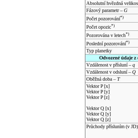
Absolutní hvězdná velikos
Fázový parametr –
G
*)
Počet pozorování
*)
Počet opozic
*)
Pozorována v letech
*)
Poslední pozorování
Typ planetky
Odvozené údaje z 
Vzdálenost v přísluní –
q
Vzdálenost v odsluní –
Q
Oběžná doba –
T
Vektor P [x]
Vektor P [y]
Vektor P [z]
Vektor Q [x]
Vektor Q [y]
Vektor Q [z]
Průchody přísluním (v
JD
)