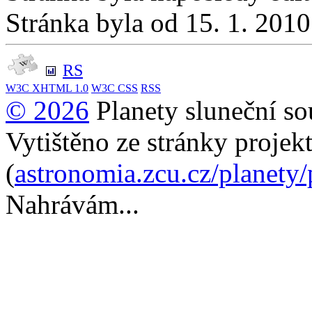
Stránka byla od 15. 1. 201
RS
W3C
XHTML 1.0
W3C
CSS
RSS
© 2026
Planety sluneční so
Vytištěno ze stránky projek
(
astronomia.zcu.cz/planety
Nahrávám...