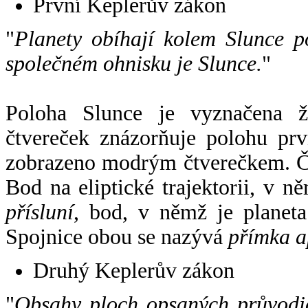
První Keplerův zákon
"
Planety obíhají kolem Slunce p
společném ohnisku je Slunce.
"
Poloha Slunce je vyznačena 
čtvereček znázorňuje polohu pr
zobrazeno modrým čtverečkem. Če
Bod na eliptické trajektorii, v n
přísluní
, bod, v němž je planet
Spojnice obou se nazývá
přímka a
Druhý Keplerův zákon
"
Obsahy ploch opsaných průvodič