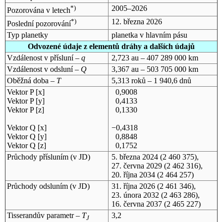
*)
2005–2026
Pozorována v letech
*)
12. března 2026
Poslední pozorování
Typ planetky
planetka v hlavním pásu
Odvozené údaje z elementů dráhy a dalších údajů
Vzdálenost v přísluní –
q
2,723 au – 407 289 000 km
Vzdálenost v odsluní –
Q
3,367 au – 503 705 000 km
Oběžná doba –
T
5,313 roků – 1 940,6 dnů
Vektor P [x]
0,9008
Vektor P [y]
0,4133
Vektor P [z]
0,1330
Vektor Q [x]
−0,4318
Vektor Q [y]
0,8848
Vektor Q [z]
0,1752
Průchody přísluním (v
JD
)
5. března 2024
(2 460 375),
27. června 2029
(2 462 316),
20. října 2034
(2 464 257)
Průchody odsluním (v
JD
)
31. října 2026
(2 461 346),
23. února 2032
(2 463 286),
16. června 2037
(2 465 227)
Tisserandův parametr –
T
3,2
J