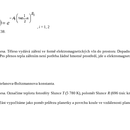
,
i
= 1, 2
238.
tělesa. Těleso vydává záření ve formě elektromagnetických vln do prostoru. Dopadne-l
u. Pro přenos tepla zářením není potřeba žádné hmotné prostředí, jde o elektromagnet
tefanova-Boltzmannova konstanta.
tělesa. Označíme teplotu fotosféry Slunce
T
(5 780 K), poloměr Slunce
R
(696 tisíc k
část vypočítáme jako poměr průřezu planetky a povrchu koule ve vzdálenosti plane