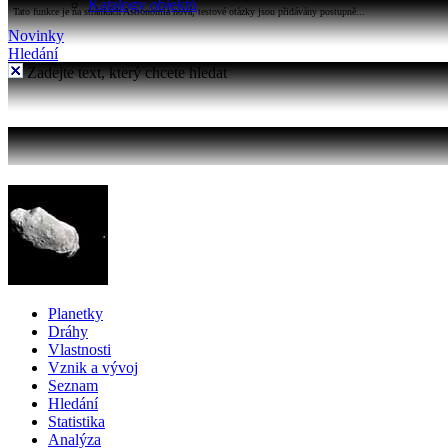
Katalogy objektů
Tato funkce je na stránkách Astronomia nová, testové otázky jsou přidávány postupně...
Novinky
Hledání
Zadejte text, který chcete hledat
Planetky
Dráhy
Vlastnosti
Vznik a vývoj
Seznam
Hledání
Statistika
Analýza