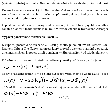
(zpětně, dopředu) se poloha těles pravidelně mění v intervalu den, měsíc nebo ro
Dráhové elementy kosmických těles ve Sluneční soustavě se vlivem gravitace Jup
závislé na mnoha faktorech - zejména na přesnosti, jakou požadujeme. Planetka se
obecně určit. Chyba narůstá s časem.
U přísluní a odsluní se zobrazuje vzdálenost objektu od Slunce, rychlost a od
zákon a planetku modelujeme jako kouli v termodynamické rovnováze. Absorpce 
Výpočet pozorované hvězdné velikosti …
K výpočtu pozorované hvězdné velikosti planetky je použit tzv. HG-systém, kd
fázovém úhlu, a
G
je fázový parametr, který souvisí s efektem zjasnění v opozic
úhel mezi směrem k pozorovateli a směrem ke Slunci, měřený od středu planetky. 
Průměrnou pozorovanou hvězdnou velikost planetky můžeme vyjádřit jako
,
kde
r
je vzdálenost planetky od Slunce,
Δ
je její vzdálenost od Země a
H
(
α
) je r
,
přičemž fázový parametr
G
slouží jako váhový parametr dvou fázových funkcí
Φ
,
i
= 1, 2,
kde