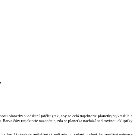
e
i planetky v odsluní (aféliu) tak, aby se celá trajektorie planetky vykreslila a
. Barva čáry trajektorie naznačuje, zda se planetka nachází nad rovinou ekliptiky
ního dne. Obrázek se průběžně aktualizuje po zadání hodnot. Po spuštění animace