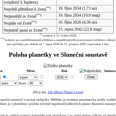
(vztažený k Jupiteru)
**)
18. října 2034
(1,73 au)
Největší přiblížení k Zemi
**)
19. října 2034
(19,9 mag)
Nejjasnější ze Země
**)
16. října 2026
(4,36 au)
Nejdále od Země
**)
15. srpna 2042
(22,8 mag)
Nejméně jasná ze Země
*)
vztaženo k 25. května 2026;
**)
hodnoty pro největší/nejmenší přiblížení a nejnižší/nejvyšší pozorovanou hvězdnou velikost
jsou spočítány pro období od 7. srpna 2026 do 31. prosince 2050 s intervalem 1 den.
Poloha planetky ve Sluneční soustavě
en
Měsíc
Rok
Animac
.
:
Body
:
Zdroj dat:
IAU Minor Planet Center
eční soustavě v rovině ekliptiky. Měřítko je zvoleno automaticky podle vzdálenost
not, je vykreslena i poloha (včetně trajektorií) některých planet Sluneční soustavy
, které se zadává pomocí formuláře pod obrázkem. Lze zadat datum ±50 let od dneš