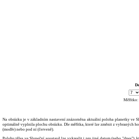
D
Měřítko
Na obrázku je v základním nastavení znázorněna aktuální poloha planetky ve Slun
optimálně vyplnila plochu obrázku. Dle měřítka, které lze změnit z vybraných hod
(modře) nebo pod ní (červeně).
Polohu těles ve Sluneční soustavě lze vykreslit i pro jiné datum (nebo "dnes")