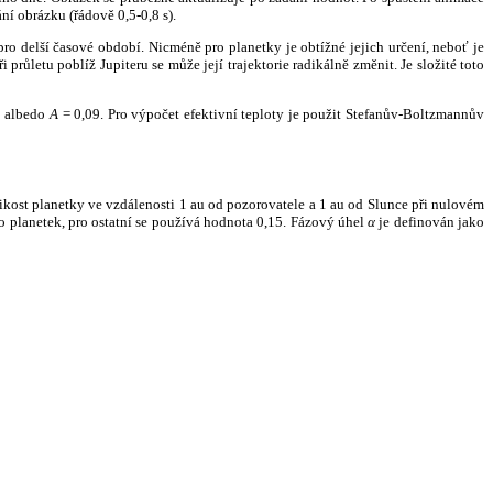
ní obrázku (řádově 0,5-0,8 s).
ro delší časové období. Nicméně pro planetky je obtížné jejich určení, neboť je
růletu poblíž Jupiteru se může její trajektorie radikálně změnit. Je složité toto
o albedo
A
= 0,09. Pro výpočet efektivní teploty je použit Stefanův-Boltzmannův
kost planetky ve vzdálenosti 1 au od pozorovatele a 1 au od Slunce při nulovém
planetek, pro ostatní se používá hodnota 0,15. Fázový úhel
α
je definován jako