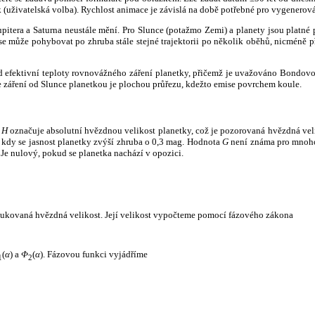
k (uživatelská volba). Rychlost animace je závislá na době potřebné pro vygenerová
itera a Saturna neustále mění. Pro Slunce (potažmo Zemi) a planety jsou platné p
 může pohybovat po zhruba stále stejné trajektorii po několik oběhů, nicméně při p
had efektivní teploty rovnovážného záření planetky, přičemž je uvažováno Bondov
záření od Slunce planetkou je plochou průřezu, kdežto emise povrchem koule.
e
H
označuje absolutní hvězdnou velikost planetky, což je pozorovaná hvězdná veli
i, kdy se jasnost planetky zvýší zhruba o 0,3 mag. Hodnota
G
není známa pro mnoho 
Je nulový, pokud se planetka nachází v opozici.
edukovaná hvězdná velikost. Její velikost vypočteme pomocí fázového zákona
(
α
) a
Φ
(
α
). Fázovou funkci vyjádříme
1
2