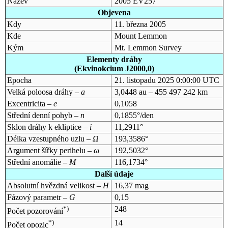
Název
2005 EV257
Objevena
Kdy
11. března 2005
Kde
Mount Lemmon
Kým
Mt. Lemmon Survey
Elementy dráhy
(Ekvinokcium J2000,0)
Epocha
21. listopadu 2025 0:00:00 UTC
Velká poloosa dráhy –
a
3,0448 au – 455 497 242 km
Excentricita –
e
0,1058
Střední denní pohyb –
n
0,1855°/den
Sklon dráhy k ekliptice –
i
11,2911°
Délka vzestupného uzlu –
Ω
193,3586°
Argument šířky perihelu –
ω
192,5032°
Střední anomálie –
M
116,1734°
Další údaje
Absolutní hvězdná velikost –
H
16,37 mag
Fázový parametr –
G
0,15
*)
248
Počet pozorování
*)
14
Počet opozic