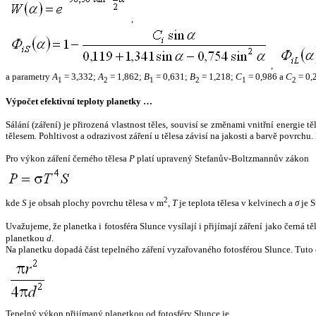
,
,
a parametry
A
= 3,332;
A
= 1,862;
B
= 0,631;
B
= 1,218;
C
= 0,986 a
C
= 0,
1
2
1
2
1
2
Výpočet efektivní teploty planetky …
Sálání (záření) je přirozená vlastnost těles, souvisí se změnami vnitřní energie 
tělesem. Pohltivost a odrazivost záření u tělesa závisí na jakosti a barvě povrch
Pro výkon záření černého tělesa
P
platí upravený Stefanův-Boltzmannův zákon
2
kde
S
je obsah plochy povrchu tělesa v m
,
T
je teplota tělesa v kelvinech a
σ
je S
Uvažujeme, že planetka i fotosféra Slunce vysílají i přijímají záření jako černá 
planetkou
d
.
Na planetku dopadá část tepelného záření vyzařovaného fotosférou Slunce. Tuto 
Tepelný výkon přijímaný planetkou od fotosféry Slunce je