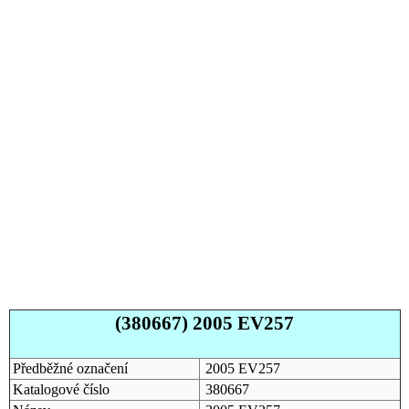
(380667) 2005 EV257
Předběžné označení
2005 EV257
Katalogové číslo
380667