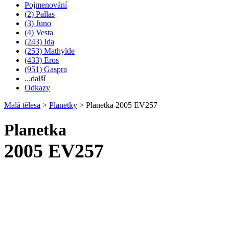
Pojmenování
(2) Pallas
(3) Juno
(4) Vesta
(243) Ida
(253) Mathylde
(433) Eros
(951) Gaspra
...další
Odkazy
Malá tělesa
>
Planetky
>
Planetka 2005 EV257
Planetka
2005 EV257