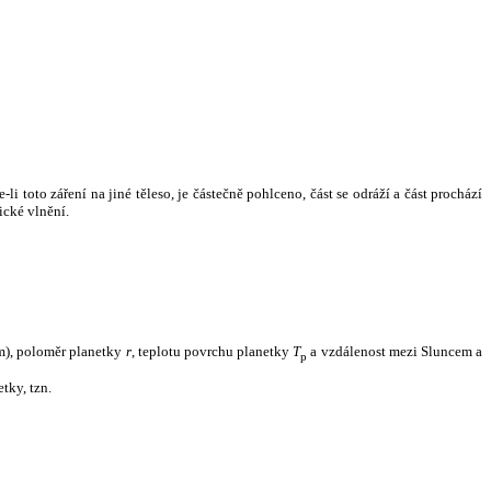
i toto záření na jiné těleso, je částečně pohlceno, část se odráží a část prochází
ické vlnění.
m), poloměr planetky
r
, teplotu povrchu planetky
T
a vzdálenost mezi Sluncem a
p
tky, tzn.