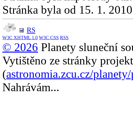
Stránka byla od 15. 1. 201
RS
W3C
XHTML 1.0
W3C
CSS
RSS
© 2026
Planety sluneční so
Vytištěno ze stránky projek
(
astronomia.zcu.cz/planety
Nahrávám...