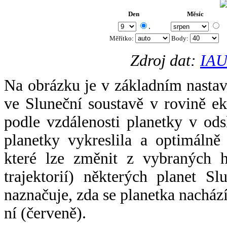
Den
Měsíc
.
Měřítko:
Body
:
Zdroj dat:
IAU
Na obrázku je v základním nastav
ve Sluneční soustavě v rovině ek
podle vzdálenosti planetky v odsl
planetky vykreslila a optimálně
které lze změnit z vybraných h
trajektorií) některých planet Sl
naznačuje, zda se planetka nacház
ní (červeně).