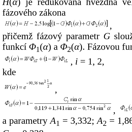
H
(
α
) je redukovaná hvězdná vel
fázového zákona
,
přičemž fázový parametr
G
slouž
funkcí
Φ
(
α
) a
Φ
(
α
). Fázovou fu
1
2
,
i
= 1, 2,
kde
,
,
a parametry
A
= 3,332;
A
= 1,8
1
2