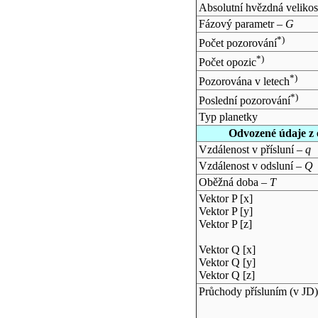
Absolutní hvězdná velikos
Fázový parametr –
G
*)
Počet pozorování
*)
Počet opozic
*)
Pozorována v letech
*)
Poslední pozorování
Typ planetky
Odvozené údaje z 
Vzdálenost v přísluní –
q
Vzdálenost v odsluní –
Q
Oběžná doba –
T
Vektor P [x]
Vektor P [y]
Vektor P [z]
Vektor Q [x]
Vektor Q [y]
Vektor Q [z]
Průchody přísluním (v
JD
)