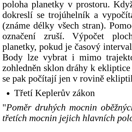
poloha planetky v prostoru. Kdy
dokreslí se trojúhelník a vypoč
(známe délky všech stran). Pomo
označení zruší. Výpočet ploch
planetky, pokud je časový interval
Body lze vybrat i mimo trajekto
zohledněn sklon dráhy k ekliptice
se pak počítají jen v rovině eklipti
Třetí Keplerův zákon
"
Poměr druhých mocnin oběžných
třetích mocnin jejich hlavních pol