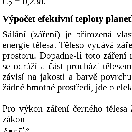
C
= 0,238.
2
Výpočet efektivní teploty plan
Sálání (záření) je přirozená vla
energie tělesa. Těleso vydává zá
prostoru. Dopadne-li toto záření n
se odráží a část prochází tělesem
závisí na jakosti a barvě povrch
žádné hmotné prostředí, jde o ele
Pro výkon záření černého tělesa
zákon