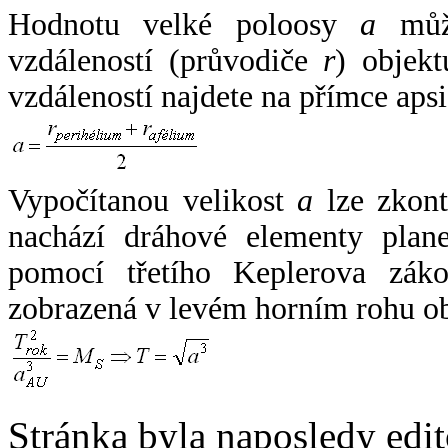
Hodnotu velké poloosy
a
může
vzdáleností (průvodiče
r
) objekt
vzdáleností najdete na přímce apsi
Vypočítanou velikost
a
lze zkont
nachází dráhové elementy plane
pomocí třetího Keplerova zák
zobrazená v levém horním rohu o
Stránka byla naposledy edi