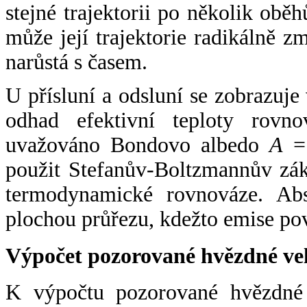
stejné trajektorii po několik oběh
může její trajektorie radikálně zm
narůstá s časem.
U přísluní a odsluní se zobrazuje
odhad efektivní teploty rovno
uvažováno Bondovo albedo
A
= 
použit Stefanův-Boltzmannův zák
termodynamické rovnováze. Abs
plochou průřezu, kdežto emise po
Výpočet pozorované hvězdné ve
K výpočtu pozorované hvězdné v