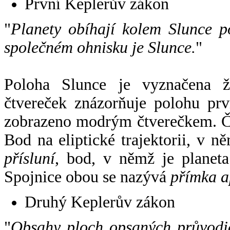
První Keplerův zákon
"
Planety obíhají kolem Slunce p
společném ohnisku je Slunce.
"
Poloha Slunce je vyznačena 
čtvereček znázorňuje polohu pr
zobrazeno modrým čtverečkem. Če
Bod na eliptické trajektorii, v n
přísluní
, bod, v němž je planet
Spojnice obou se nazývá
přímka a
Druhý Keplerův zákon
"
Obsahy ploch opsaných průvodič