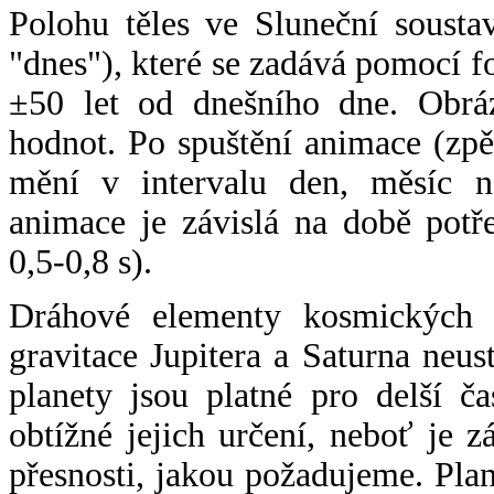
Polohu těles ve Sluneční sousta
"dnes"), které se zadává pomocí 
±50 let od dnešního dne. Obráz
hodnot. Po spuštění animace (zpě
mění v intervalu den, měsíc ne
animace je závislá na době potř
0,5-0,8 s).
Dráhové elementy kosmických t
gravitace Jupitera a Saturna neu
planety jsou platné pro delší č
obtížné jejich určení, neboť je 
přesnosti, jakou požadujeme. Pla