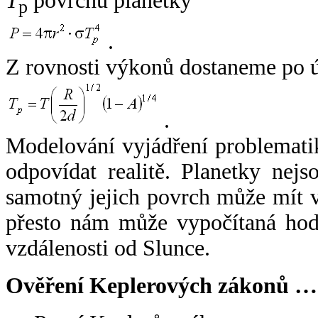
T
povrchu planetky
p
.
Z rovnosti výkonů dostaneme po 
.
Modelování vyjádření problemati
odpovídat realitě. Planetky nejso
samotný jejich povrch může mít v
přesto nám může vypočítaná hodn
vzdálenosti od Slunce.
Ověření Keplerových zákonů …