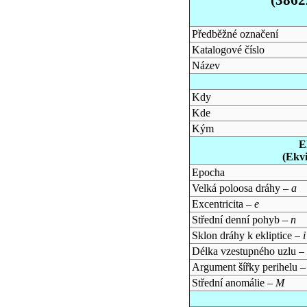
Předběžné označení
Katalogové číslo
Název
Kdy
Kde
Kým
E
(Ekv
Epocha
Velká poloosa dráhy –
a
Excentricita –
e
Střední denní pohyb –
n
Sklon dráhy k ekliptice –
i
Délka vzestupného uzlu –
Argument šířky perihelu 
Střední anomálie –
M