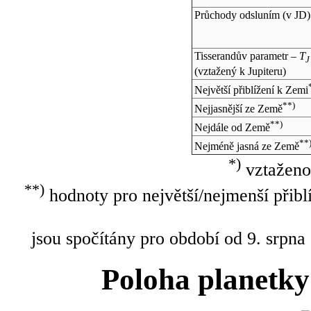
Průchody odsluním (v
JD
)
Tisserandův parametr –
T
J
(vztažený k Jupiteru)
Největší přiblížení k Zemi
**)
Nejjasnější ze Země
**)
Nejdále od Země
**
Nejméně jasná ze Země
*)
vztaženo
**)
hodnoty pro největší/nejmenší přibl
jsou spočítány pro období od 9. srpna
Poloha planetky