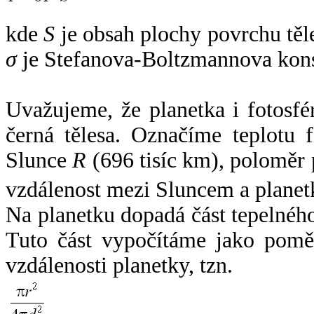
kde
S
je obsah plochy povrchu těl
σ
je Stefanova-Boltzmannova kons
Uvažujeme, že planetka i fotosfér
černá tělesa. Označíme teplotu 
Slunce
R
(696 tisíc km), poloměr
vzdálenost mezi Sluncem a plane
Na planetku dopadá část tepelnéh
Tuto část vypočítáme jako pomě
vzdálenosti planetky, tzn.