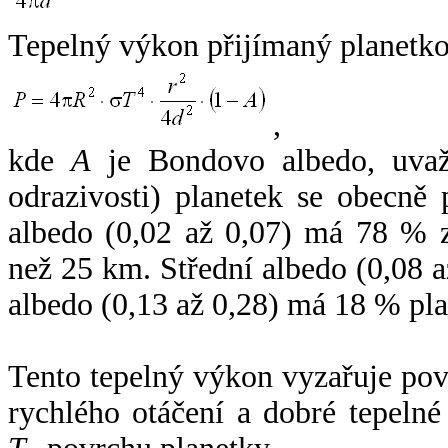
Tepelný výkon přijímaný planetko
,
kde
A
je Bondovo albedo, uvaž
odrazivosti) planetek se obecně
albedo (0,02 až 0,07) má 78 % z
než 25 km. Střední albedo (0,08 
albedo (0,13 až 0,28) má 18 % pla
Tento tepelný výkon vyzařuje po
rychlého otáčení a dobré tepelné