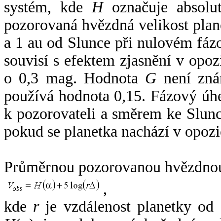
systém, kde
H
označuje absolut
pozorovaná hvězdná velikost plan
a 1 au od Slunce při nulovém fá
souvisí s efektem zjasnění v opoz
o 0,3 mag. Hodnota
G
není zná
používá hodnota 0,15. Fázový úh
k pozorovateli a směrem ke Slunc
pokud se planetka nachází v opozi
Průměrnou pozorovanou hvězdnou 
,
kde
r
je vzdálenost planetky od