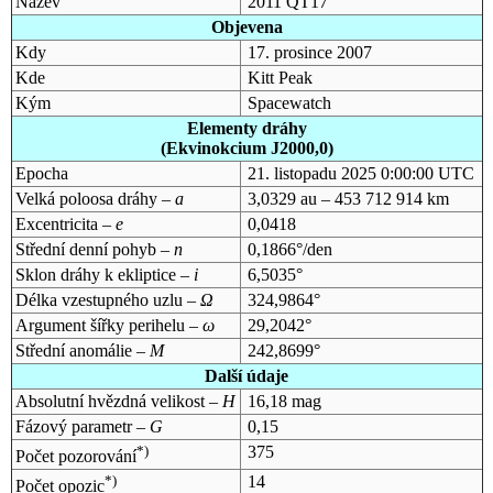
Název
2011 QT17
Objevena
Kdy
17. prosince 2007
Kde
Kitt Peak
Kým
Spacewatch
Elementy dráhy
(Ekvinokcium J2000,0)
Epocha
21. listopadu 2025 0:00:00 UTC
Velká poloosa dráhy –
a
3,0329 au – 453 712 914 km
Excentricita –
e
0,0418
Střední denní pohyb –
n
0,1866°/den
Sklon dráhy k ekliptice –
i
6,5035°
Délka vzestupného uzlu –
Ω
324,9864°
Argument šířky perihelu –
ω
29,2042°
Střední anomálie –
M
242,8699°
Další údaje
Absolutní hvězdná velikost –
H
16,18 mag
Fázový parametr –
G
0,15
*)
375
Počet pozorování
*)
14
Počet opozic