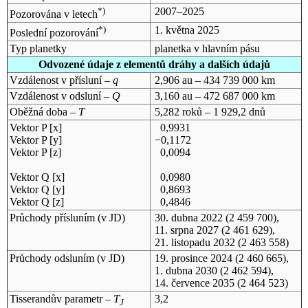
*)
2007–2025
Pozorována v letech
*)
1. května 2025
Poslední pozorování
Typ planetky
planetka v hlavním pásu
Odvozené údaje z elementů dráhy a dalších údajů
Vzdálenost v přísluní –
q
2,906 au – 434 739 000 km
Vzdálenost v odsluní –
Q
3,160 au – 472 687 000 km
Oběžná doba –
T
5,282 roků – 1 929,2 dnů
Vektor P [x]
0,9931
Vektor P [y]
−0,1172
Vektor P [z]
0,0094
Vektor Q [x]
0,0980
Vektor Q [y]
0,8693
Vektor Q [z]
0,4846
Průchody přísluním (v
JD
)
30. dubna 2022
(2 459 700),
11. srpna 2027
(2 461 629),
21. listopadu 2032
(2 463 558)
Průchody odsluním (v
JD
)
19. prosince 2024
(2 460 665),
1. dubna 2030
(2 462 594),
14. července 2035
(2 464 523)
Tisserandův parametr –
T
3,2
J