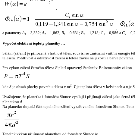
,
,
a parametry
A
= 3,332;
A
= 1,862;
B
= 0,631;
B
= 1,218;
C
= 0,986 a
C
= 0,
1
2
1
2
1
2
Výpočet efektivní teploty planetky …
Sálání (záření) je přirozená vlastnost těles, souvisí se změnami vnitřní energie 
tělesem. Pohltivost a odrazivost záření u tělesa závisí na jakosti a barvě povrch
Pro výkon záření černého tělesa
P
platí upravený Stefanův-Boltzmannův zákon
2
kde
S
je obsah plochy povrchu tělesa v m
,
T
je teplota tělesa v kelvinech a
σ
je S
Uvažujeme, že planetka i fotosféra Slunce vysílají i přijímají záření jako černá 
planetkou
d
.
Na planetku dopadá část tepelného záření vyzařovaného fotosférou Slunce. Tuto 
Tepelný výkon přijímaný planetkou od fotosféry Slunce je