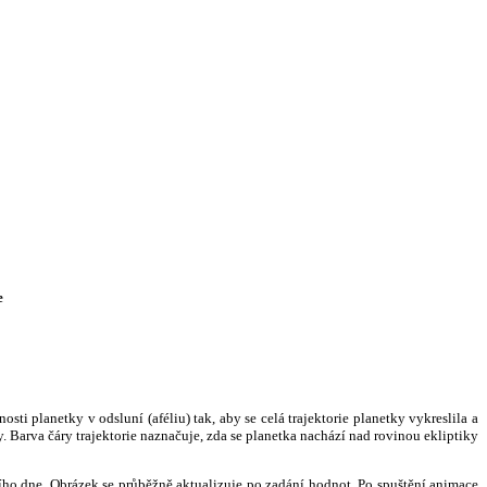
e
i planetky v odsluní (aféliu) tak, aby se celá trajektorie planetky vykreslila a
. Barva čáry trajektorie naznačuje, zda se planetka nachází nad rovinou ekliptiky
ního dne. Obrázek se průběžně aktualizuje po zadání hodnot. Po spuštění animace