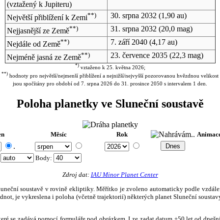
(vztažený k Jupiteru)
**)
30. srpna 2032
(1,90 au)
Největší přiblížení k Zemi
**)
31. srpna 2032
(20,0 mag)
Nejjasnější ze Země
**)
7. září 2040
(4,17 au)
Nejdále od Země
**)
23. července 2035
(22,3 mag)
Nejméně jasná ze Země
*)
vztaženo k 25. května 2026;
**)
hodnoty pro největší/nejmenší přiblížení a nejnižší/nejvyšší pozorovanou hvězdnou velikost
jsou spočítány pro období od 7. srpna 2026 do 31. prosince 2050 s intervalem 1 den.
Poloha planetky ve Sluneční soustavě
en
Měsíc
Rok
Animac
.
:
Body
:
Zdroj dat:
IAU Minor Planet Center
eční soustavě v rovině ekliptiky. Měřítko je zvoleno automaticky podle vzdálenost
not, je vykreslena i poloha (včetně trajektorií) některých planet Sluneční soustavy
, které se zadává pomocí formuláře pod obrázkem. Lze zadat datum ±50 let od dneš