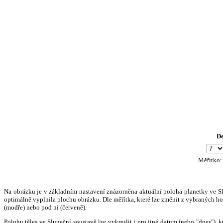
D
Měřítko
Na obrázku je v základním nastavení znázorněna aktuální poloha planetky ve Slun
optimálně vyplnila plochu obrázku. Dle měřítka, které lze změnit z vybraných hod
(modře) nebo pod ní (červeně).
Polohu těles ve Sluneční soustavě lze vykreslit i pro jiné datum (nebo "dnes")