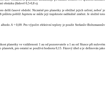
ní obrázku (řádově 0,5-0,8 s).
ro delší časové období. Nicméně pro planetky je obtížné jejich určení, neboť je
růletu poblíž Jupiteru se může její trajektorie radikálně změnit. Je složité toto
o albedo
A
= 0,09. Pro výpočet efektivní teploty je použit Stefanův-Boltzmannův
kost planetky ve vzdálenosti 1 au od pozorovatele a 1 au od Slunce při nulovém
planetek, pro ostatní se používá hodnota 0,15. Fázový úhel
α
je definován jako