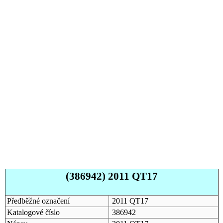
(386942) 2011 QT17
Předběžné označení
2011 QT17
Katalogové číslo
386942