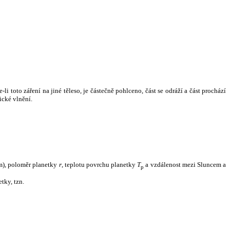
i toto záření na jiné těleso, je částečně pohlceno, část se odráží a část prochází
ické vlnění.
m), poloměr planetky
r
, teplotu povrchu planetky
T
a vzdálenost mezi Sluncem a
p
tky, tzn.