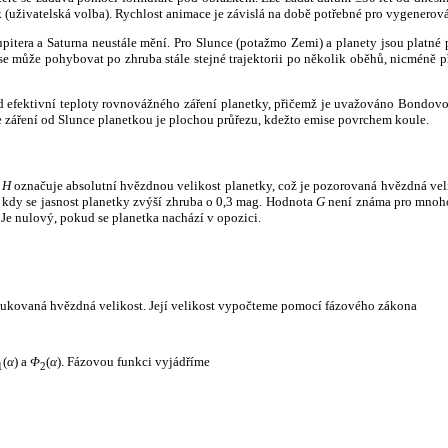
k (uživatelská volba). Rychlost animace je závislá na době potřebné pro vygenerová
itera a Saturna neustále mění. Pro Slunce (potažmo Zemi) a planety jsou platné p
 může pohybovat po zhruba stále stejné trajektorii po několik oběhů, nicméně při p
had efektivní teploty rovnovážného záření planetky, přičemž je uvažováno Bondov
záření od Slunce planetkou je plochou průřezu, kdežto emise povrchem koule.
e
H
označuje absolutní hvězdnou velikost planetky, což je pozorovaná hvězdná veli
i, kdy se jasnost planetky zvýší zhruba o 0,3 mag. Hodnota
G
není známa pro mnoho 
Je nulový, pokud se planetka nachází v opozici.
edukovaná hvězdná velikost. Její velikost vypočteme pomocí fázového zákona
(
α
) a
Φ
(
α
). Fázovou funkci vyjádříme
1
2