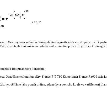
,
i
= 1, 2
238.
tělesa. Těleso vydává záření ve formě elektromagnetických vln do prostoru. Dopadne-l
u. Pro přenos tepla zářením není potřeba žádné hmotné prostředí, jde o elektromagnet
tefanova-Boltzmannova konstanta.
tělesa. Označíme teplotu fotosféry Slunce
T
(5 780 K), poloměr Slunce
R
(696 tisíc k
část vypočítáme jako poměr průřezu planetky a povrchu koule ve vzdálenosti plane