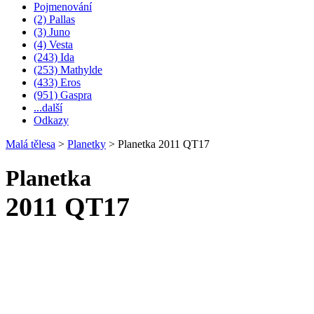
Pojmenování
(2) Pallas
(3) Juno
(4) Vesta
(243) Ida
(253) Mathylde
(433) Eros
(951) Gaspra
...další
Odkazy
Malá tělesa
>
Planetky
>
Planetka 2011 QT17
Planetka
2011 QT17