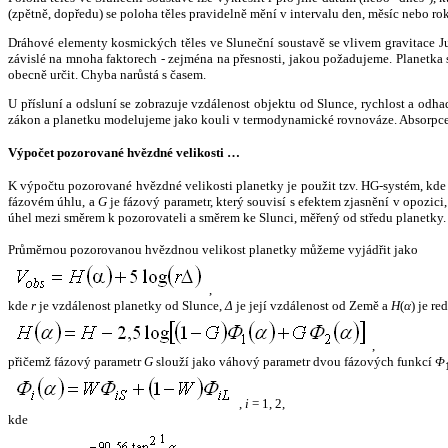
(zpětně, dopředu) se poloha těles pravidelně mění v intervalu den, měsíc nebo ro
Dráhové elementy kosmických těles ve Sluneční soustavě se vlivem gravitace Jup
závislé na mnoha faktorech - zejména na přesnosti, jakou požadujeme. Planetka se
obecně určit. Chyba narůstá s časem.
U přísluní a odsluní se zobrazuje vzdálenost objektu od Slunce, rychlost a od
zákon a planetku modelujeme jako kouli v termodynamické rovnováze. Absorpce 
Výpočet pozorované hvězdné velikosti …
K výpočtu pozorované hvězdné velikosti planetky je použit tzv. HG-systém, kd
fázovém úhlu, a
G
je fázový parametr, který souvisí s efektem zjasnění v opozic
úhel mezi směrem k pozorovateli a směrem ke Slunci, měřený od středu planetky. 
Průměrnou pozorovanou hvězdnou velikost planetky můžeme vyjádřit jako
,
kde
r
je vzdálenost planetky od Slunce,
Δ
je její vzdálenost od Země a
H
(
α
) je r
,
přičemž fázový parametr
G
slouží jako váhový parametr dvou fázových funkcí
Φ
,
i
= 1, 2,
kde