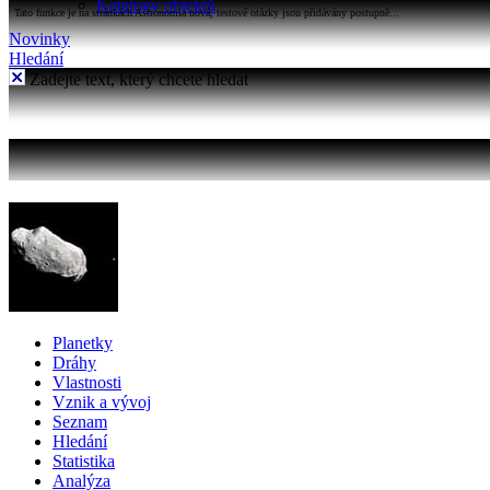
Katalogy objektů
Tato funkce je na stránkách Astronomia nová, testové otázky jsou přidávány postupně...
Novinky
Hledání
Zadejte text, který chcete hledat
Planetky
Dráhy
Vlastnosti
Vznik a vývoj
Seznam
Hledání
Statistika
Analýza