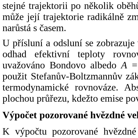
stejné trajektorii po několik oběh
může její trajektorie radikálně zm
narůstá s časem.
U přísluní a odsluní se zobrazuje
odhad efektivní teploty rovno
uvažováno Bondovo albedo
A
= 
použit Stefanův-Boltzmannův zák
termodynamické rovnováze. Abs
plochou průřezu, kdežto emise po
Výpočet pozorované hvězdné ve
K výpočtu pozorované hvězdné v