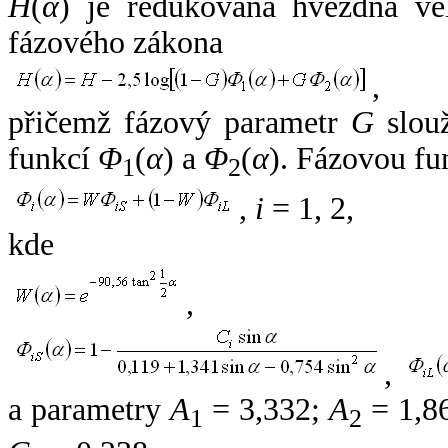
H
(
α
) je redukovaná hvězdná vel
fázového zákona
,
přičemž fázový parametr
G
slouž
funkcí
Φ
(
α
) a
Φ
(
α
). Fázovou fu
1
2
,
i
= 1, 2,
kde
,
,
a parametry
A
= 3,332;
A
= 1,8
1
2