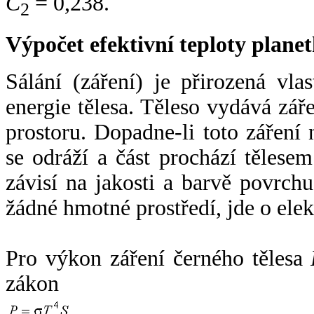
C
= 0,238.
2
Výpočet efektivní teploty plan
Sálání (záření) je přirozená vla
energie tělesa. Těleso vydává zá
prostoru. Dopadne-li toto záření n
se odráží a část prochází tělesem
závisí na jakosti a barvě povrch
žádné hmotné prostředí, jde o ele
Pro výkon záření černého tělesa
zákon