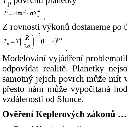
T
povrchu planetky
p
.
Z rovnosti výkonů dostaneme po 
.
Modelování vyjádření problemati
odpovídat realitě. Planetky nejso
samotný jejich povrch může mít v
přesto nám může vypočítaná hodn
vzdálenosti od Slunce.
Ověření Keplerových zákonů …