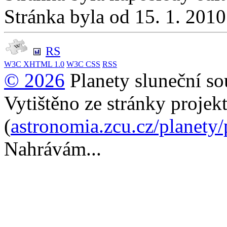
Stránka byla od 15. 1. 201
RS
W3C
XHTML 1.0
W3C
CSS
RSS
© 2026
Planety sluneční so
Vytištěno ze stránky projek
(
astronomia.zcu.cz/planety
Nahrávám...