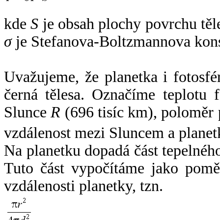
kde
S
je obsah plochy povrchu těl
σ
je Stefanova-Boltzmannova kons
Uvažujeme, že planetka i fotosfér
černá tělesa. Označíme teplotu 
Slunce
R
(696 tisíc km), poloměr
vzdálenost mezi Sluncem a plane
Na planetku dopadá část tepelnéh
Tuto část vypočítáme jako pomě
vzdálenosti planetky, tzn.