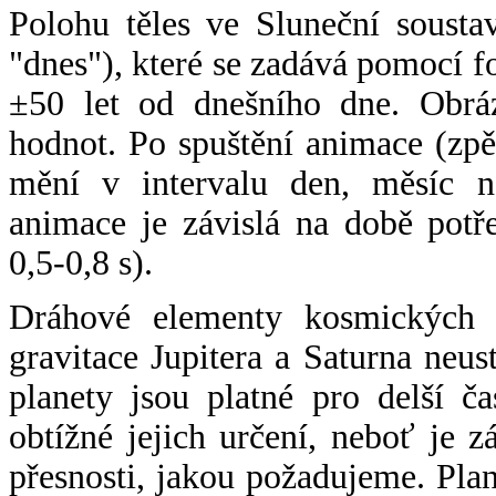
Polohu těles ve Sluneční sousta
"dnes"), které se zadává pomocí 
±50 let od dnešního dne. Obráz
hodnot. Po spuštění animace (zpě
mění v intervalu den, měsíc ne
animace je závislá na době potř
0,5-0,8 s).
Dráhové elementy kosmických t
gravitace Jupitera a Saturna neu
planety jsou platné pro delší č
obtížné jejich určení, neboť je 
přesnosti, jakou požadujeme. Pla