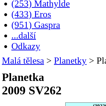
(253) Mathylde
(433) Eros
(951) Gaspra
...další
Odkazy
Malá tělesa
>
Planetky
>
Pl
Planetka
2009 SV262
(3922