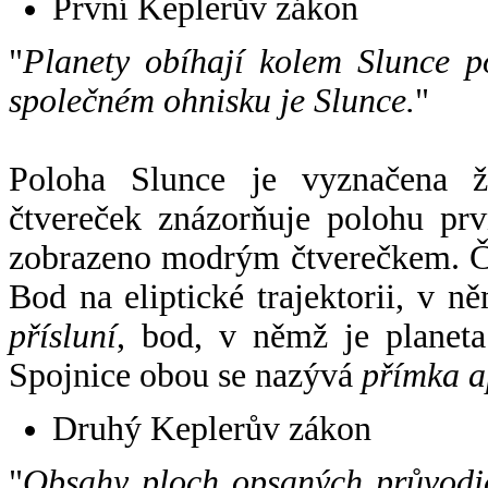
První Keplerův zákon
"
Planety obíhají kolem Slunce p
společném ohnisku je Slunce.
"
Poloha Slunce je vyznačena 
čtvereček znázorňuje polohu pr
zobrazeno modrým čtverečkem. Če
Bod na eliptické trajektorii, v n
přísluní
, bod, v němž je planet
Spojnice obou se nazývá
přímka a
Druhý Keplerův zákon
"
Obsahy ploch opsaných průvodič