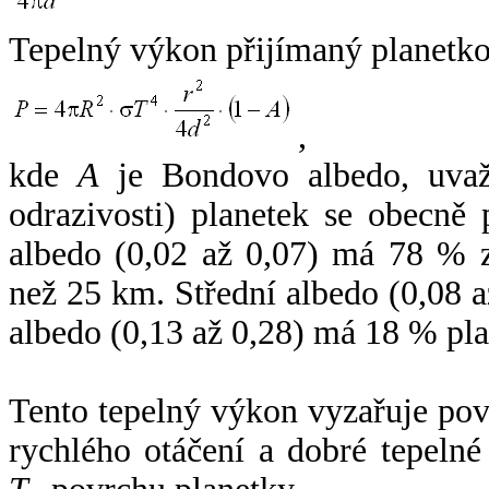
Tepelný výkon přijímaný planetko
,
kde
A
je Bondovo albedo, uvaž
odrazivosti) planetek se obecně
albedo (0,02 až 0,07) má 78 % z
než 25 km. Střední albedo (0,08 
albedo (0,13 až 0,28) má 18 % pla
Tento tepelný výkon vyzařuje po
rychlého otáčení a dobré tepelné