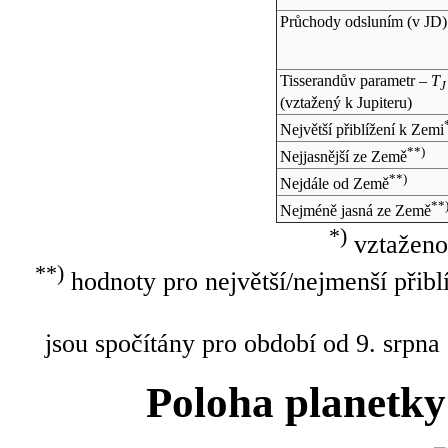
Průchody odsluním (v
JD
)
Tisserandův parametr –
T
J
(vztažený k Jupiteru)
Největší přiblížení k Zemi
**)
Nejjasnější ze Země
**)
Nejdále od Země
**
Nejméně jasná ze Země
*)
vztaženo
**)
hodnoty pro největší/nejmenší přibl
jsou spočítány pro období od 9. srpna
Poloha planetky