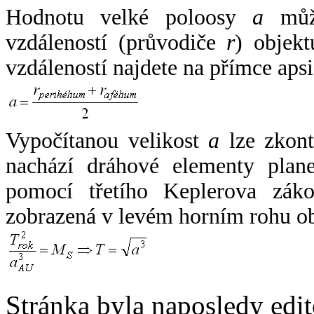
Hodnotu velké poloosy
a
může
vzdáleností (průvodiče
r
) objekt
vzdáleností najdete na přímce apsi
Vypočítanou velikost
a
lze zkont
nachází dráhové elementy plane
pomocí třetího Keplerova zák
zobrazená v levém horním rohu o
Stránka byla naposledy edi