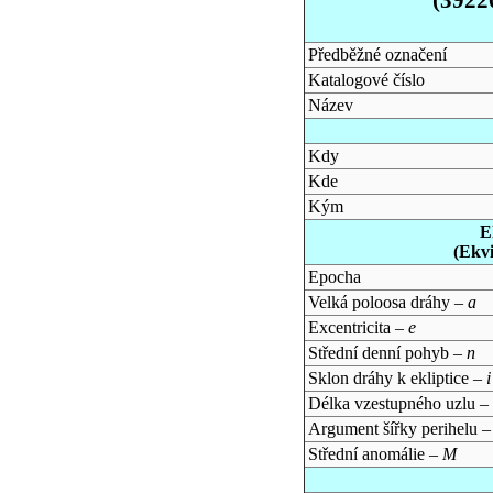
Předběžné označení
Katalogové číslo
Název
Kdy
Kde
Kým
E
(Ekv
Epocha
Velká poloosa dráhy –
a
Excentricita –
e
Střední denní pohyb –
n
Sklon dráhy k ekliptice –
i
Délka vzestupného uzlu –
Argument šířky perihelu 
Střední anomálie –
M