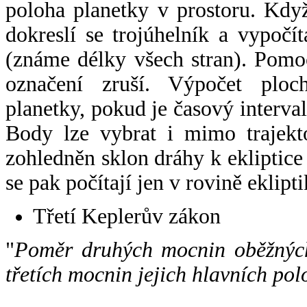
poloha planetky v prostoru. Kdy
dokreslí se trojúhelník a vypoč
(známe délky všech stran). Pomo
označení zruší. Výpočet ploch
planetky, pokud je časový interval
Body lze vybrat i mimo trajekto
zohledněn sklon dráhy k ekliptice
se pak počítají jen v rovině eklipti
Třetí Keplerův zákon
"
Poměr druhých mocnin oběžných
třetích mocnin jejich hlavních pol