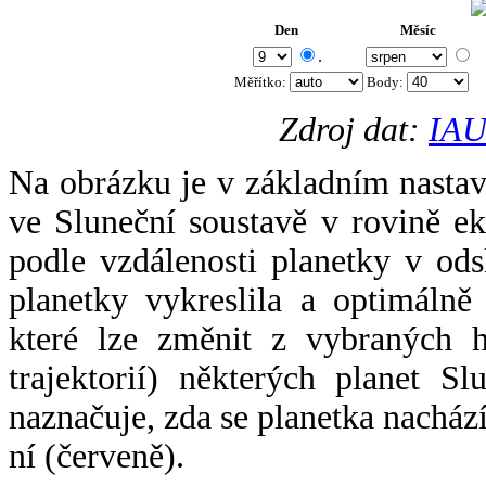
Den
Měsíc
.
Měřítko:
Body
:
Zdroj dat:
IAU
Na obrázku je v základním nastav
ve Sluneční soustavě v rovině ek
podle vzdálenosti planetky v odsl
planetky vykreslila a optimálně
které lze změnit z vybraných h
trajektorií) některých planet Sl
naznačuje, zda se planetka nacház
ní (červeně).