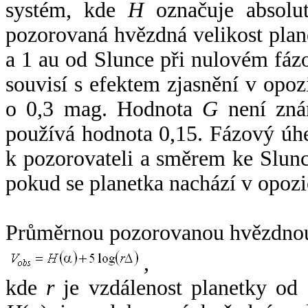
systém, kde
H
označuje absolut
pozorovaná hvězdná velikost plan
a 1 au od Slunce při nulovém fá
souvisí s efektem zjasnění v opoz
o 0,3 mag. Hodnota
G
není zná
používá hodnota 0,15. Fázový úh
k pozorovateli a směrem ke Slunc
pokud se planetka nachází v opozi
Průměrnou pozorovanou hvězdnou 
,
kde
r
je vzdálenost planetky od