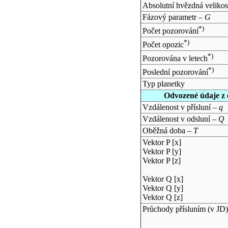
Absolutní hvězdná velikos
Fázový parametr –
G
*)
Počet pozorování
*)
Počet opozic
*)
Pozorována v letech
*)
Poslední pozorování
Typ planetky
Odvozené údaje z 
Vzdálenost v přísluní –
q
Vzdálenost v odsluní –
Q
Oběžná doba –
T
Vektor P [x]
Vektor P [y]
Vektor P [z]
Vektor Q [x]
Vektor Q [y]
Vektor Q [z]
Průchody přísluním (v
JD
)