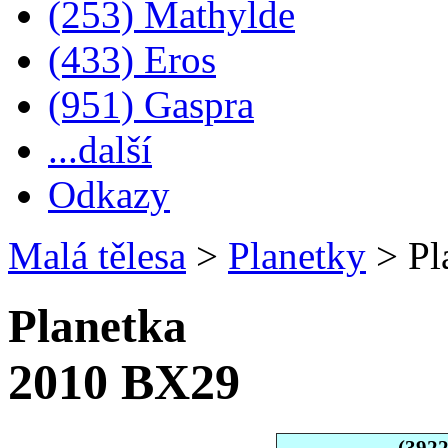
(253) Mathylde
(433) Eros
(951) Gaspra
...další
Odkazy
Malá tělesa
>
Planetky
>
Pl
Planetka
2010 BX29
(392