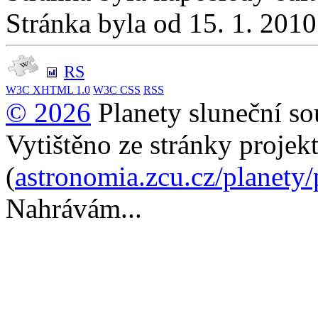
Stránka byla od 15. 1. 201
RS
W3C
XHTML 1.0
W3C
CSS
RSS
© 2026
Planety sluneční so
Vytištěno ze stránky projek
(
astronomia.zcu.cz/planety
Nahrávám...