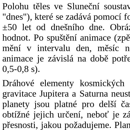
Polohu těles ve Sluneční sousta
"dnes"), které se zadává pomocí 
±50 let od dnešního dne. Obráz
hodnot. Po spuštění animace (zpě
mění v intervalu den, měsíc ne
animace je závislá na době potř
0,5-0,8 s).
Dráhové elementy kosmických t
gravitace Jupitera a Saturna neu
planety jsou platné pro delší č
obtížné jejich určení, neboť je 
přesnosti, jakou požadujeme. Pla