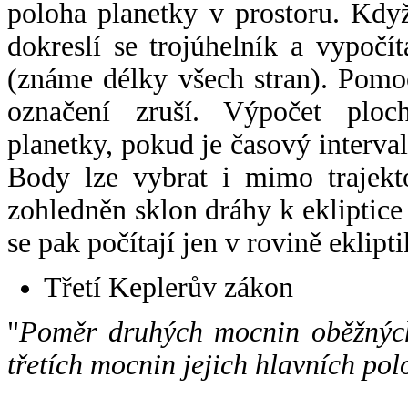
poloha planetky v prostoru. Kdy
dokreslí se trojúhelník a vypoč
(známe délky všech stran). Pomo
označení zruší. Výpočet ploch
planetky, pokud je časový interval
Body lze vybrat i mimo trajekto
zohledněn sklon dráhy k ekliptice
se pak počítají jen v rovině eklipti
Třetí Keplerův zákon
"
Poměr druhých mocnin oběžných
třetích mocnin jejich hlavních pol