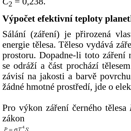
C
= 0,238.
2
Výpočet efektivní teploty plan
Sálání (záření) je přirozená vla
energie tělesa. Těleso vydává zá
prostoru. Dopadne-li toto záření n
se odráží a část prochází tělesem
závisí na jakosti a barvě povrch
žádné hmotné prostředí, jde o ele
Pro výkon záření černého tělesa
zákon