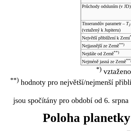
Průchody odsluním (v
JD
)
Tisserandův parametr –
T
J
(vztažený k Jupiteru)
Největší přiblížení k Zemi
**)
Nejjasnější ze Země
**)
Nejdále od Země
**
Nejméně jasná ze Země
*)
vztaženo
**)
hodnoty pro největší/nejmenší přibl
jsou spočítány pro období od 6. srpna
Poloha planetky