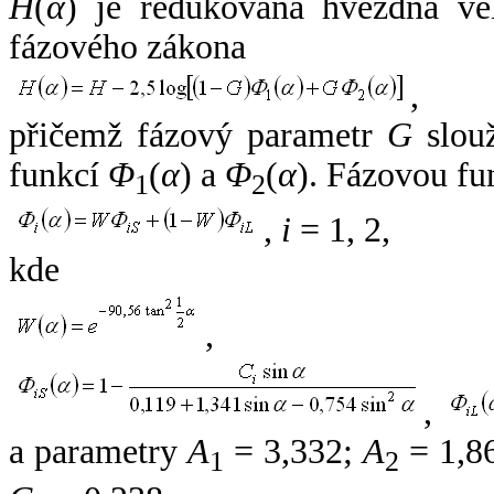
H
(
α
) je redukovaná hvězdná vel
fázového zákona
,
přičemž fázový parametr
G
slouž
funkcí
Φ
(
α
) a
Φ
(
α
). Fázovou fu
1
2
,
i
= 1, 2,
kde
,
,
a parametry
A
= 3,332;
A
= 1,8
1
2