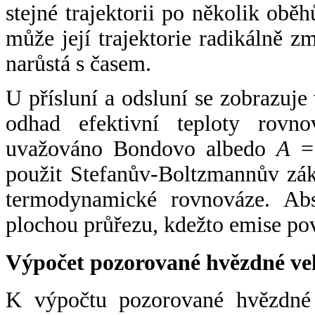
stejné trajektorii po několik oběh
může její trajektorie radikálně zm
narůstá s časem.
U přísluní a odsluní se zobrazuje
odhad efektivní teploty rovno
uvažováno Bondovo albedo
A
= 
použit Stefanův-Boltzmannův zák
termodynamické rovnováze. Abs
plochou průřezu, kdežto emise po
Výpočet pozorované hvězdné ve
K výpočtu pozorované hvězdné v