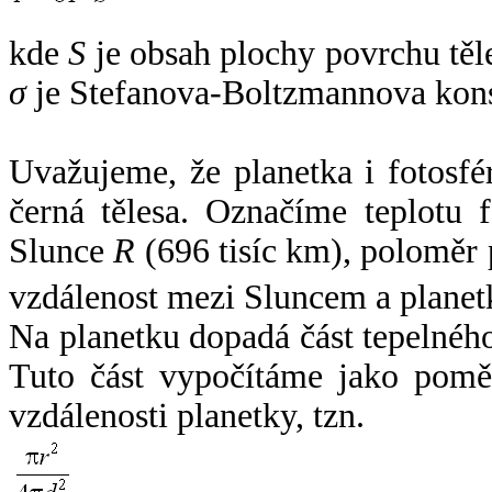
kde
S
je obsah plochy povrchu těl
σ
je Stefanova-Boltzmannova kons
Uvažujeme, že planetka i fotosfér
černá tělesa. Označíme teplotu 
Slunce
R
(696 tisíc km), poloměr
vzdálenost mezi Sluncem a plane
Na planetku dopadá část tepelnéh
Tuto část vypočítáme jako pomě
vzdálenosti planetky, tzn.