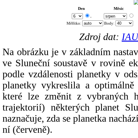
Den
Měsíc
.
Měřítko:
Body
:
Zdroj dat:
IAU
Na obrázku je v základním nastav
ve Sluneční soustavě v rovině ek
podle vzdálenosti planetky v odsl
planetky vykreslila a optimálně
které lze změnit z vybraných h
trajektorií) některých planet Sl
naznačuje, zda se planetka nacház
ní (červeně).