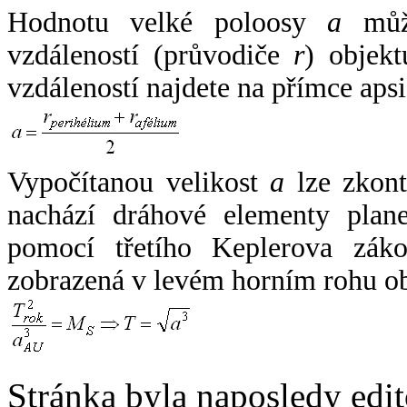
Hodnotu velké poloosy
a
může
vzdáleností (průvodiče
r
) objekt
vzdáleností najdete na přímce apsi
Vypočítanou velikost
a
lze zkont
nachází dráhové elementy plane
pomocí třetího Keplerova zák
zobrazená v levém horním rohu o
Stránka byla naposledy edi