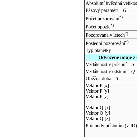
Absolutní hvězdná velikos
Fázový parametr –
G
*)
Počet pozorování
*)
Počet opozic
*)
Pozorována v letech
*)
Poslední pozorování
Typ planetky
Odvozené údaje z 
Vzdálenost v přísluní –
q
Vzdálenost v odsluní –
Q
Oběžná doba –
T
Vektor P [x]
Vektor P [y]
Vektor P [z]
Vektor Q [x]
Vektor Q [y]
Vektor Q [z]
Průchody přísluním (v
JD
)