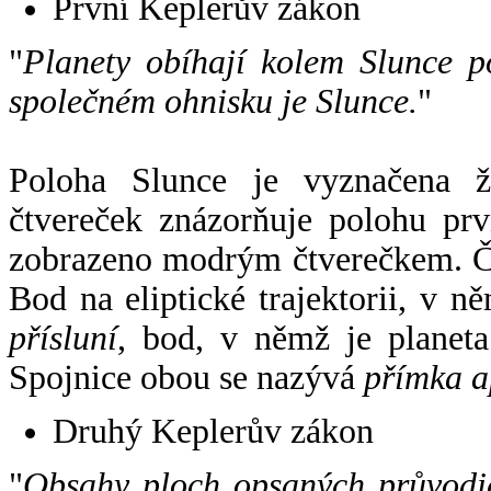
První Keplerův zákon
"
Planety obíhají kolem Slunce p
společném ohnisku je Slunce.
"
Poloha Slunce je vyznačena 
čtvereček znázorňuje polohu pr
zobrazeno modrým čtverečkem. Če
Bod na eliptické trajektorii, v n
přísluní
, bod, v němž je planet
Spojnice obou se nazývá
přímka a
Druhý Keplerův zákon
"
Obsahy ploch opsaných průvodič