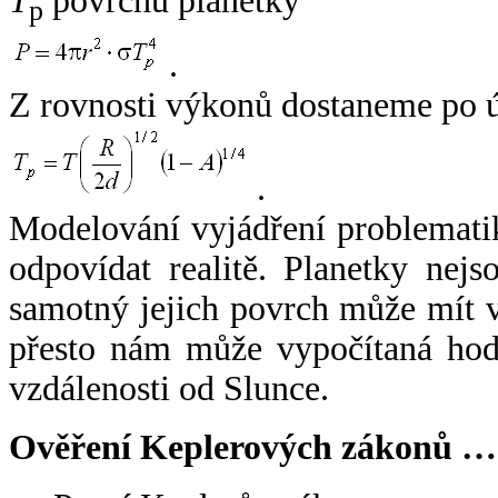
T
povrchu planetky
p
.
Z rovnosti výkonů dostaneme po 
.
Modelování vyjádření problemati
odpovídat realitě. Planetky nejso
samotný jejich povrch může mít v
přesto nám může vypočítaná hodn
vzdálenosti od Slunce.
Ověření Keplerových zákonů …