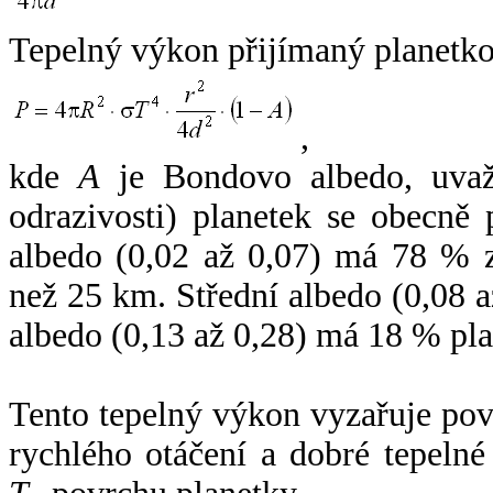
Tepelný výkon přijímaný planetko
,
kde
A
je Bondovo albedo, uvaž
odrazivosti) planetek se obecně
albedo (0,02 až 0,07) má 78 % z
než 25 km. Střední albedo (0,08 
albedo (0,13 až 0,28) má 18 % pla
Tento tepelný výkon vyzařuje po
rychlého otáčení a dobré tepelné