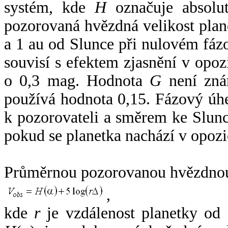
systém, kde
H
označuje absolut
pozorovaná hvězdná velikost plan
a 1 au od Slunce při nulovém fá
souvisí s efektem zjasnění v opoz
o 0,3 mag. Hodnota
G
není zná
používá hodnota 0,15. Fázový úh
k pozorovateli a směrem ke Slunc
pokud se planetka nachází v opozi
Průměrnou pozorovanou hvězdnou 
,
kde
r
je vzdálenost planetky od