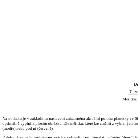
D
Měřítko
Na obrázku je v základním nastavení znázorněna aktuální poloha planetky ve Slun
optimálně vyplnila plochu obrázku. Dle měřítka, které lze změnit z vybraných hod
(modře) nebo pod ní (červeně).
Polohu těles ve Sluneční soustavě lze vykreslit i pro jiné datum (nebo "dnes")