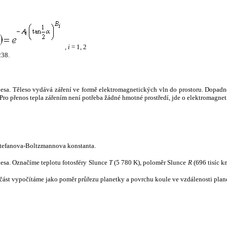
,
i
= 1, 2
238.
tělesa. Těleso vydává záření ve formě elektromagnetických vln do prostoru. Dopadne-l
u. Pro přenos tepla zářením není potřeba žádné hmotné prostředí, jde o elektromagnet
tefanova-Boltzmannova konstanta.
tělesa. Označíme teplotu fotosféry Slunce
T
(5 780 K), poloměr Slunce
R
(696 tisíc k
část vypočítáme jako poměr průřezu planetky a povrchu koule ve vzdálenosti plane