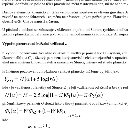
(zpětně, dopředu) se poloha těles pravidelně mění v intervalu den, měsíc nebo ro
Dráhové elementy kosmických těles ve Sluneční soustavě se vlivem gravitace Jup
závislé na mnoha faktorech - zejména na přesnosti, jakou požadujeme. Planetka se
obecně určit. Chyba narůstá s časem.
U přísluní a odsluní se zobrazuje vzdálenost objektu od Slunce, rychlost a od
zákon a planetku modelujeme jako kouli v termodynamické rovnováze. Absorpce 
Výpočet pozorované hvězdné velikosti …
K výpočtu pozorované hvězdné velikosti planetky je použit tzv. HG-systém, kd
fázovém úhlu, a
G
je fázový parametr, který souvisí s efektem zjasnění v opozic
úhel mezi směrem k pozorovateli a směrem ke Slunci, měřený od středu planetky. 
Průměrnou pozorovanou hvězdnou velikost planetky můžeme vyjádřit jako
,
kde
r
je vzdálenost planetky od Slunce,
Δ
je její vzdálenost od Země a
H
(
α
) je r
,
přičemž fázový parametr
G
slouží jako váhový parametr dvou fázových funkcí
Φ
,
i
= 1, 2,
kde