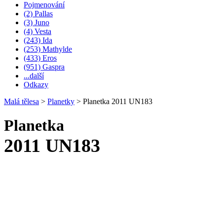
Pojmenování
(2) Pallas
(3) Juno
(4) Vesta
(243) Ida
(253) Mathylde
(433) Eros
(951) Gaspra
...další
Odkazy
Malá tělesa
>
Planetky
>
Planetka 2011 UN183
Planetka
2011 UN183