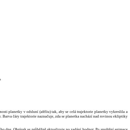
e
i planetky v odsluní (aféliu) tak, aby se celá trajektorie planetky vykreslila a
. Barva čáry trajektorie naznačuje, zda se planetka nachází nad rovinou ekliptiky
ního dne. Obrázek se průběžně aktualizuje po zadání hodnot. Po spuštění animace