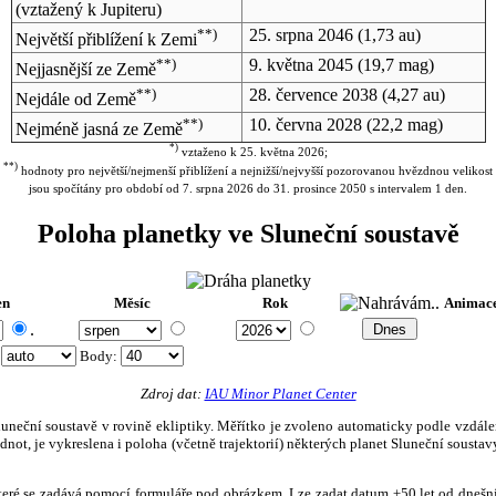
(vztažený k Jupiteru)
**)
25. srpna 2046
(1,73 au)
Největší přiblížení k Zemi
**)
9. května 2045
(19,7 mag)
Nejjasnější ze Země
**)
28. července 2038
(4,27 au)
Nejdále od Země
**)
10. června 2028
(22,2 mag)
Nejméně jasná ze Země
*)
vztaženo k 25. května 2026;
**)
hodnoty pro největší/nejmenší přiblížení a nejnižší/nejvyšší pozorovanou hvězdnou velikost
jsou spočítány pro období od 7. srpna 2026 do 31. prosince 2050 s intervalem 1 den.
Poloha planetky ve Sluneční soustavě
en
Měsíc
Rok
Animac
.
:
Body
:
Zdroj dat:
IAU Minor Planet Center
eční soustavě v rovině ekliptiky. Měřítko je zvoleno automaticky podle vzdálenost
not, je vykreslena i poloha (včetně trajektorií) některých planet Sluneční soustavy
, které se zadává pomocí formuláře pod obrázkem. Lze zadat datum ±50 let od dneš