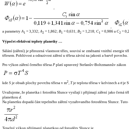
,
,
a parametry
A
= 3,332;
A
= 1,862;
B
= 0,631;
B
= 1,218;
C
= 0,986 a
C
= 0,
1
2
1
2
1
2
Výpočet efektivní teploty planetky …
Sálání (záření) je přirozená vlastnost těles, souvisí se změnami vnitřní energie 
tělesem. Pohltivost a odrazivost záření u tělesa závisí na jakosti a barvě povrch
Pro výkon záření černého tělesa
P
platí upravený Stefanův-Boltzmannův zákon
2
kde
S
je obsah plochy povrchu tělesa v m
,
T
je teplota tělesa v kelvinech a
σ
je S
Uvažujeme, že planetka i fotosféra Slunce vysílají i přijímají záření jako černá 
planetkou
d
.
Na planetku dopadá část tepelného záření vyzařovaného fotosférou Slunce. Tuto 
Tepelný výkon přijímaný planetkou od fotosféry Slunce je