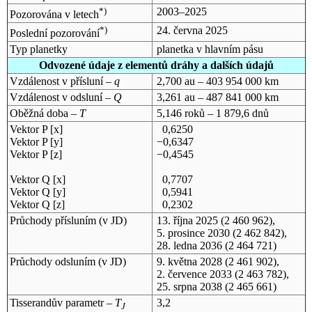
*)
2003–2025
Pozorována v letech
*)
24. června 2025
Poslední pozorování
Typ planetky
planetka v hlavním pásu
Odvozené údaje z elementů dráhy a dalších údajů
Vzdálenost v přísluní –
q
2,700 au – 403 954 000 km
Vzdálenost v odsluní –
Q
3,261 au – 487 841 000 km
Oběžná doba –
T
5,146 roků – 1 879,6 dnů
Vektor P [x]
0,6250
Vektor P [y]
−0,6347
Vektor P [z]
−0,4545
Vektor Q [x]
0,7707
Vektor Q [y]
0,5941
Vektor Q [z]
0,2302
Průchody přísluním (v
JD
)
13. října 2025
(2 460 962),
5. prosince 2030
(2 462 842),
28. ledna 2036
(2 464 721)
Průchody odsluním (v
JD
)
9. května 2028
(2 461 902),
2. července 2033
(2 463 782),
25. srpna 2038
(2 465 661)
Tisserandův parametr –
T
3,2
J