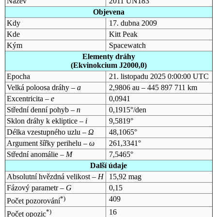
Název
2011 UN183
Objevena
Kdy
17. dubna 2009
Kde
Kitt Peak
Kým
Spacewatch
Elementy dráhy
(Ekvinokcium J2000,0)
Epocha
21. listopadu 2025 0:00:00 UTC
Velká poloosa dráhy –
a
2,9806 au – 445 897 711 km
Excentricita –
e
0,0941
Střední denní pohyb –
n
0,1915°/den
Sklon dráhy k ekliptice –
i
9,5819°
Délka vzestupného uzlu –
Ω
48,1065°
Argument šířky perihelu –
ω
261,3341°
Střední anomálie –
M
7,5465°
Další údaje
Absolutní hvězdná velikost –
H
15,92 mag
Fázový parametr –
G
0,15
*)
409
Počet pozorování
*)
16
Počet opozic