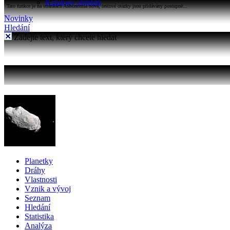
Katalogy objektů
Tato funkce je na stránkách Astronomia nová, testové otázky jsou přidávány postupně...
Novinky
Hledání
Zadejte text, který chcete hledat
Planetky
Dráhy
Vlastnosti
Vznik a vývoj
Seznam
Hledání
Statistika
Analýza