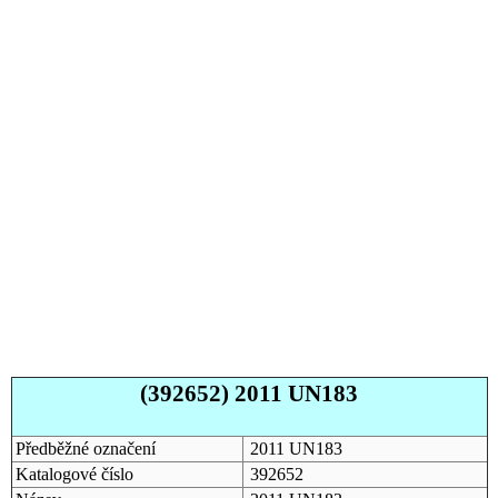
(392652) 2011 UN183
Předběžné označení
2011 UN183
Katalogové číslo
392652