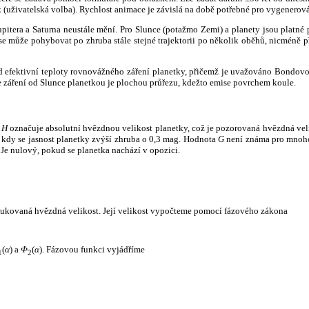
k (uživatelská volba). Rychlost animace je závislá na době potřebné pro vygenerová
itera a Saturna neustále mění. Pro Slunce (potažmo Zemi) a planety jsou platné p
 může pohybovat po zhruba stále stejné trajektorii po několik oběhů, nicméně při p
had efektivní teploty rovnovážného záření planetky, přičemž je uvažováno Bondov
záření od Slunce planetkou je plochou průřezu, kdežto emise povrchem koule.
e
H
označuje absolutní hvězdnou velikost planetky, což je pozorovaná hvězdná veli
i, kdy se jasnost planetky zvýší zhruba o 0,3 mag. Hodnota
G
není známa pro mnoho 
Je nulový, pokud se planetka nachází v opozici.
edukovaná hvězdná velikost. Její velikost vypočteme pomocí fázového zákona
(
α
) a
Φ
(
α
). Fázovou funkci vyjádříme
1
2