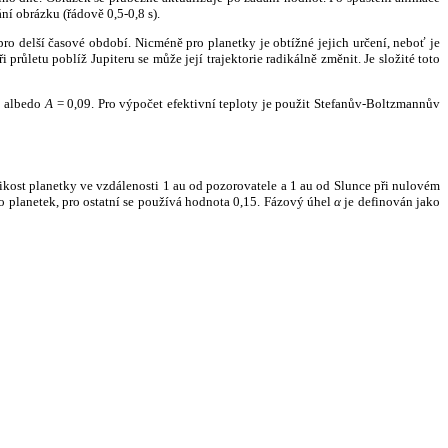
ní obrázku (řádově 0,5-0,8 s).
ro delší časové období. Nicméně pro planetky je obtížné jejich určení, neboť je
růletu poblíž Jupiteru se může její trajektorie radikálně změnit. Je složité toto
o albedo
A
= 0,09. Pro výpočet efektivní teploty je použit Stefanův-Boltzmannův
kost planetky ve vzdálenosti 1 au od pozorovatele a 1 au od Slunce při nulovém
planetek, pro ostatní se používá hodnota 0,15. Fázový úhel
α
je definován jako