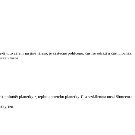
i toto záření na jiné těleso, je částečně pohlceno, část se odráží a část prochází
ické vlnění.
m), poloměr planetky
r
, teplotu povrchu planetky
T
a vzdálenost mezi Sluncem a
p
tky, tzn.