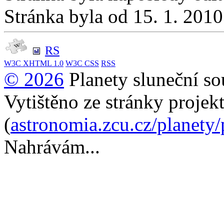
Stránka byla od 15. 1. 201
RS
W3C
XHTML 1.0
W3C
CSS
RSS
© 2026
Planety sluneční so
Vytištěno ze stránky projek
(
astronomia.zcu.cz/planety
Nahrávám...