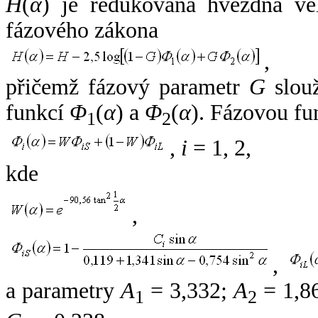
H
(
α
) je redukovaná hvězdná vel
fázového zákona
,
přičemž fázový parametr
G
slouž
funkcí
Φ
(
α
) a
Φ
(
α
). Fázovou fu
1
2
,
i
= 1, 2,
kde
,
,
a parametry
A
= 3,332;
A
= 1,8
1
2