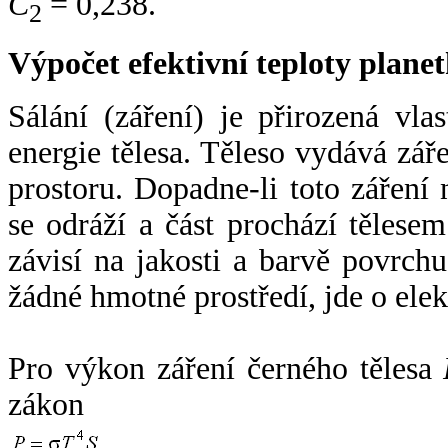
C
= 0,238.
2
Výpočet efektivní teploty plan
Sálání (záření) je přirozená vla
energie tělesa. Těleso vydává zá
prostoru. Dopadne-li toto záření n
se odráží a část prochází tělesem
závisí na jakosti a barvě povrch
žádné hmotné prostředí, jde o ele
Pro výkon záření černého tělesa
zákon