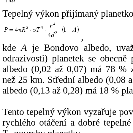
Tepelný výkon přijímaný planetko
,
kde
A
je Bondovo albedo, uvaž
odrazivosti) planetek se obecně
albedo (0,02 až 0,07) má 78 % z
než 25 km. Střední albedo (0,08 
albedo (0,13 až 0,28) má 18 % pla
Tento tepelný výkon vyzařuje po
rychlého otáčení a dobré tepelné