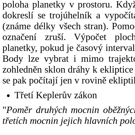
poloha planetky v prostoru. Kdy
dokreslí se trojúhelník a vypoč
(známe délky všech stran). Pomo
označení zruší. Výpočet ploch
planetky, pokud je časový interval
Body lze vybrat i mimo trajekto
zohledněn sklon dráhy k ekliptice
se pak počítají jen v rovině eklipti
Třetí Keplerův zákon
"
Poměr druhých mocnin oběžných
třetích mocnin jejich hlavních pol