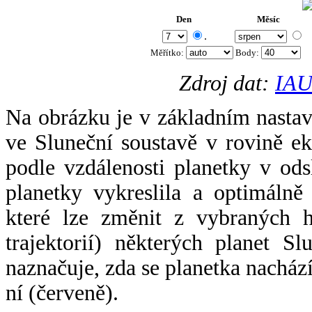
Den
Měsíc
.
Měřítko:
Body
:
Zdroj dat:
IAU
Na obrázku je v základním nastav
ve Sluneční soustavě v rovině ek
podle vzdálenosti planetky v odsl
planetky vykreslila a optimálně
které lze změnit z vybraných h
trajektorií) některých planet Sl
naznačuje, zda se planetka nacház
ní (červeně).