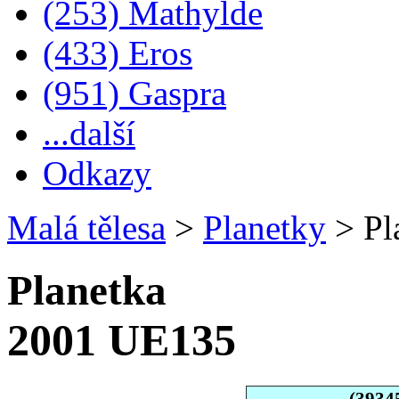
(253) Mathylde
(433) Eros
(951) Gaspra
...další
Odkazy
Malá tělesa
>
Planetky
>
Pl
Planetka
2001 UE135
(3934