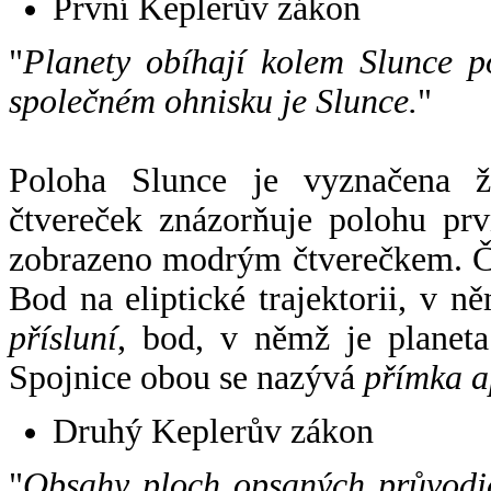
První Keplerův zákon
"
Planety obíhají kolem Slunce p
společném ohnisku je Slunce.
"
Poloha Slunce je vyznačena 
čtvereček znázorňuje polohu pr
zobrazeno modrým čtverečkem. Če
Bod na eliptické trajektorii, v n
přísluní
, bod, v němž je planet
Spojnice obou se nazývá
přímka a
Druhý Keplerův zákon
"
Obsahy ploch opsaných průvodič