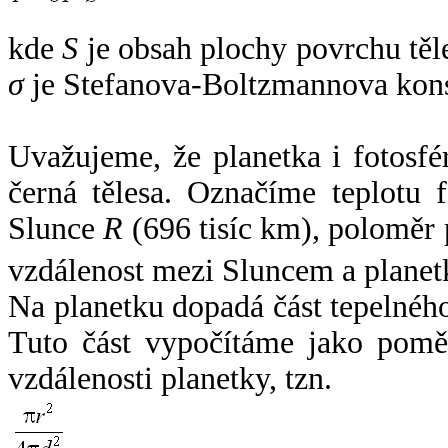
kde
S
je obsah plochy povrchu těl
σ
je Stefanova-Boltzmannova kons
Uvažujeme, že planetka i fotosfér
černá tělesa. Označíme teplotu 
Slunce
R
(696 tisíc km), poloměr
vzdálenost mezi Sluncem a plane
Na planetku dopadá část tepelnéh
Tuto část vypočítáme jako pomě
vzdálenosti planetky, tzn.