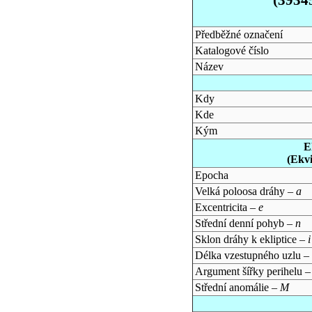
Předběžné označení
Katalogové číslo
Název
Kdy
Kde
Kým
E
(Ekv
Epocha
Velká poloosa dráhy –
a
Excentricita –
e
Střední denní pohyb –
n
Sklon dráhy k ekliptice –
i
Délka vzestupného uzlu –
Argument šířky perihelu 
Střední anomálie –
M