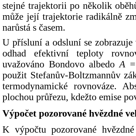
stejné trajektorii po několik oběh
může její trajektorie radikálně zm
narůstá s časem.
U přísluní a odsluní se zobrazuje
odhad efektivní teploty rovno
uvažováno Bondovo albedo
A
= 
použit Stefanův-Boltzmannův zák
termodynamické rovnováze. Abs
plochou průřezu, kdežto emise po
Výpočet pozorované hvězdné ve
K výpočtu pozorované hvězdné v