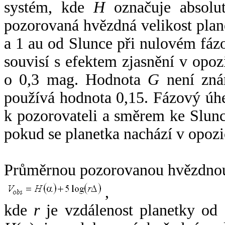
systém, kde
H
označuje absolut
pozorovaná hvězdná velikost plan
a 1 au od Slunce při nulovém fá
souvisí s efektem zjasnění v opoz
o 0,3 mag. Hodnota
G
není zná
používá hodnota 0,15. Fázový úh
k pozorovateli a směrem ke Slunc
pokud se planetka nachází v opozi
Průměrnou pozorovanou hvězdnou 
,
kde
r
je vzdálenost planetky od