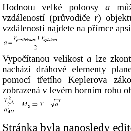
Hodnotu velké poloosy
a
může
vzdáleností (průvodiče
r
) objekt
vzdáleností najdete na přímce apsi
Vypočítanou velikost
a
lze zkont
nachází dráhové elementy plane
pomocí třetího Keplerova zák
zobrazená v levém horním rohu o
Stránka byla naposledy edi