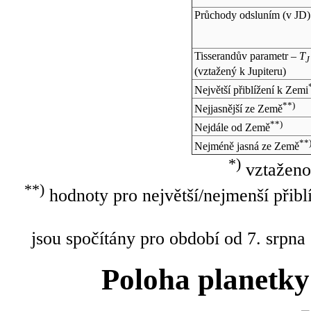
Průchody odsluním (v
JD
)
Tisserandův parametr –
T
J
(vztažený k Jupiteru)
Největší přiblížení k Zemi
**)
Nejjasnější ze Země
**)
Nejdále od Země
**
Nejméně jasná ze Země
*)
vztaženo
**)
hodnoty pro největší/nejmenší přibl
jsou spočítány pro období od 7. srpna
Poloha planetky