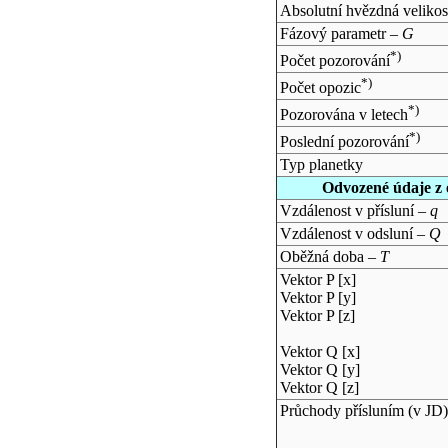
Absolutní hvězdná velikos
Fázový parametr –
G
*)
Počet pozorování
*)
Počet opozic
*)
Pozorována v letech
*)
Poslední pozorování
Typ planetky
Odvozené údaje z 
Vzdálenost v přísluní –
q
Vzdálenost v odsluní –
Q
Oběžná doba –
T
Vektor P [x]
Vektor P [y]
Vektor P [z]
Vektor Q [x]
Vektor Q [y]
Vektor Q [z]
Průchody přísluním (v
JD
)