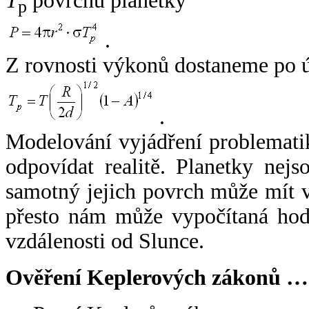
T
povrchu planetky
p
.
Z rovnosti výkonů dostaneme po 
.
Modelování vyjádření problemati
odpovídat realitě. Planetky nejso
samotný jejich povrch může mít v
přesto nám může vypočítaná hodn
vzdálenosti od Slunce.
Ověření Keplerových zákonů …