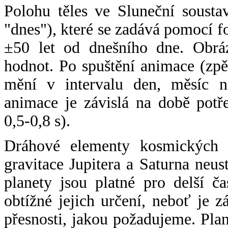
Polohu těles ve Sluneční sousta
"dnes"), které se zadává pomocí 
±50 let od dnešního dne. Obráz
hodnot. Po spuštění animace (zpě
mění v intervalu den, měsíc ne
animace je závislá na době potř
0,5-0,8 s).
Dráhové elementy kosmických t
gravitace Jupitera a Saturna neu
planety jsou platné pro delší č
obtížné jejich určení, neboť je 
přesnosti, jakou požadujeme. Pla